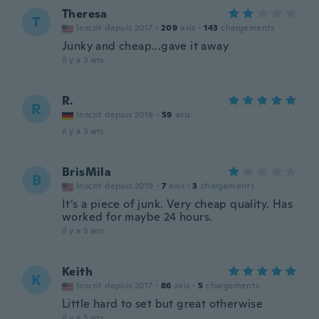
Theresa
T
Inscrit depuis 2017
·
209
avis
·
143
chargements
Junky and cheap...gave it away
il y a 3 ans
R.
R
Inscrit depuis 2016
·
59
avis
il y a 3 ans
BrisMila
B
Inscrit depuis 2019
·
7
avis
·
3
chargements
It’s a piece of junk. Very cheap quality. Has
worked for maybe 24 hours.
il y a 3 ans
Keith
K
Inscrit depuis 2017
·
86
avis
·
5
chargements
Little hard to set but great otherwise
il y a 3 ans