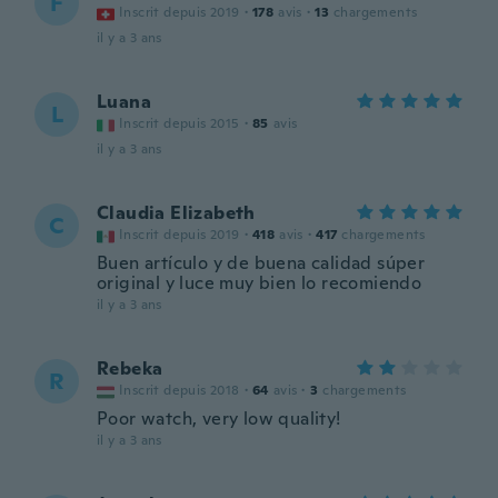
F
Inscrit depuis 2019
·
178
avis
·
13
chargements
il y a 3 ans
Luana
L
Inscrit depuis 2015
·
85
avis
il y a 3 ans
Claudia Elizabeth
C
Inscrit depuis 2019
·
418
avis
·
417
chargements
Buen artículo y de buena calidad súper
original y luce muy bien lo recomiendo
il y a 3 ans
Rebeka
R
Inscrit depuis 2018
·
64
avis
·
3
chargements
Poor watch, very low quality!
il y a 3 ans