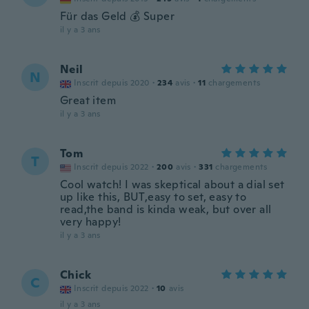
Für das Geld 💰 Super
il y a 3 ans
Neil
N
Inscrit depuis 2020
·
234
avis
·
11
chargements
Great item
il y a 3 ans
Tom
T
Inscrit depuis 2022
·
200
avis
·
331
chargements
Cool watch! I was skeptical about a dial set
up like this, BUT,easy to set, easy to
read,the band is kinda weak, but over all
very happy!
il y a 3 ans
Chick
C
Inscrit depuis 2022
·
10
avis
il y a 3 ans