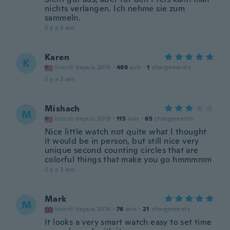
nichts verlangen. Ich nehme sie zum
sammeln.
il y a 3 ans
Karen
K
Inscrit depuis 2019
·
489
avis
·
1
chargements
il y a 3 ans
Mishach
M
Inscrit depuis 2019
·
115
avis
·
65
chargements
Nice little watch not quite what I thought
it would be in person, but still nice very
unique second counting circles that are
colorful things that make you go hmmmmm
il y a 3 ans
Mark
M
Inscrit depuis 2016
·
76
avis
·
21
chargements
It looks a very smart watch easy to set time