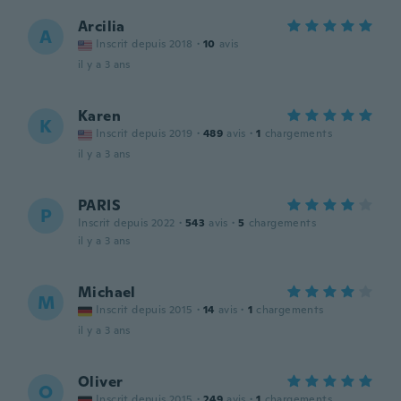
Arcilia
A
Inscrit depuis 2018
·
10
avis
il y a 3 ans
Karen
K
Inscrit depuis 2019
·
489
avis
·
1
chargements
il y a 3 ans
PARIS
P
Inscrit depuis 2022
·
543
avis
·
5
chargements
il y a 3 ans
Michael
M
Inscrit depuis 2015
·
14
avis
·
1
chargements
il y a 3 ans
Oliver
O
Inscrit depuis 2015
·
249
avis
·
1
chargements