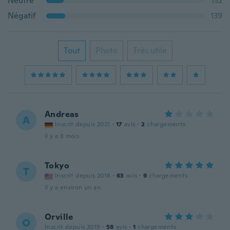
Neutre
132
Négatif
139
Tout
Photo
Très utile
Andreas
A
Inscrit depuis 2021
·
17
avis
·
2
chargements
il y a 8 mois
Tokyo
T
Inscrit depuis 2018
·
63
avis
·
9
chargements
il y a environ un an
Orville
O
Inscrit depuis 2019
·
58
avis
·
1
chargements