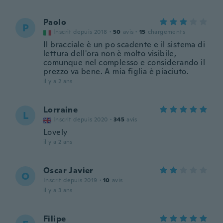
Paolo
P
Inscrit depuis 2018
·
50
avis
·
15
chargements
Il bracciale è un po scadente e il sistema di
lettura dell'ora non è molto visibile,
comunque nel complesso e considerando il
prezzo va bene. A mia figlia è piaciuto.
il y a 2 ans
Lorraine
L
Inscrit depuis 2020
·
345
avis
Lovely
il y a 2 ans
Oscar Javier
O
Inscrit depuis 2019
·
10
avis
il y a 3 ans
Filipe