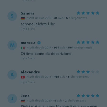
Sandra
S
Inscrit depuis 2018
·
31
avis
·
5
chargements
schöne leichte Uhr
il y a 3 ans
marco.r
M
Inscrit depuis 2017
·
924
avis
·
864
chargements
Ottimo come da descrizione
il y a 3 ans
alexandre
A
Inscrit depuis 2018
·
165
avis
·
6
chargements
il y a 3 ans
Jens
J
Inscrit depuis 2020
·
9
avis
·
2
chargements
Sieht gut aus, aber für den Preis kann man