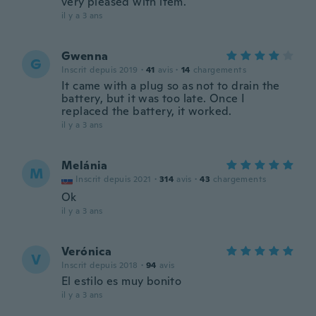
very pleased with item.
il y a 3 ans
Gwenna
G
Inscrit depuis 2019
·
41
avis
·
14
chargements
It came with a plug so as not to drain the
battery, but it was too late. Once I
replaced the battery, it worked.
il y a 3 ans
Melánia
M
Inscrit depuis 2021
·
314
avis
·
43
chargements
Ok
il y a 3 ans
Verónica
V
Inscrit depuis 2018
·
94
avis
El estilo es muy bonito
il y a 3 ans