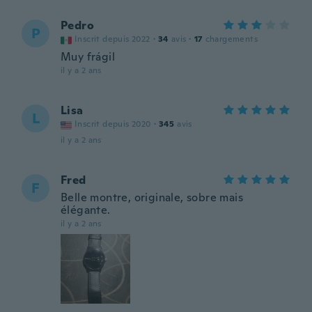
Pedro
P
Inscrit depuis 2022
·
34
avis
·
17
chargements
Muy frágil
il y a 2 ans
Lisa
L
Inscrit depuis 2020
·
345
avis
il y a 2 ans
Fred
F
Belle montre, originale, sobre mais
élégante.
il y a 2 ans