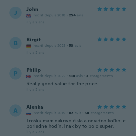
John
J
Inscrit depuis 2018
·
254
avis
il y a 2 ans
Birgit
B
Inscrit depuis 2023
·
53
avis
il y a 2 ans
Philip
P
Inscrit depuis 2022
·
188
avis
·
3
chargements
Really good value for the price.
il y a 2 ans
Alenka
A
Inscrit depuis 2015
·
82
avis
·
50
chargements
Trošku mám nakrivo čísla a nevidno koľko je
poriadne hodín. Inak by to bolo super.
il y a 2 ans