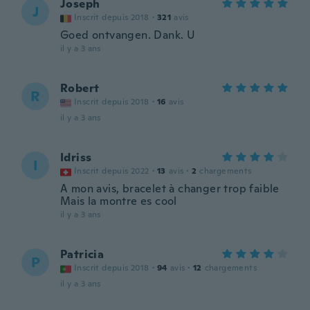
Joseph
J
Inscrit depuis 2018
·
321
avis
Goed ontvangen. Dank. U
il y a 3 ans
Robert
R
Inscrit depuis 2018
·
16
avis
il y a 3 ans
Idriss
I
Inscrit depuis 2022
·
13
avis
·
2
chargements
A mon avis, bracelet à changer trop faible
Mais la montre es cool
il y a 3 ans
Patricia
P
Inscrit depuis 2018
·
94
avis
·
12
chargements
il y a 3 ans