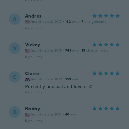
Andres
A
Inscrit depuis 2017
·
182
avis
·
7
chargements
il y a 3 ans
Vickey
V
Inscrit depuis 2015
·
741
avis
·
13
chargements
il y a 3 ans
Claire
C
Inscrit depuis 2022
·
153
avis
Perfectly unusual and love it ☺️
il y a 3 ans
Bobby
B
Inscrit depuis 2021
·
46
avis
il y a 3 ans