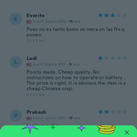
Everito
E
Inscrit depuis 2022
·
11
avis
Pues no es tanto komo se mera en las fts q
ponen
il y a 3 ans
Ladi
L
Inscrit depuis 2019
·
5
avis
Poorly made. Cheap quality. No
instructions on how to operate or battery .
The price is right. It is obvious the item is a
cheap Chinese crap.
il y a 3 ans
Prakash
P
Inscrit depuis 2021
·
17
avis
Looks too chip
il y a 3 ans