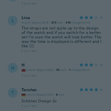
il y a 2 ans
Lina
L
Inscrit depuis 2018
·
273
avis
·
319
chargements
The straps are not quite up to the design
of the watch and if you switch for a better
set I’m sure the watch will look better. The
way the time is displayed is different and I
like 👍🏻
il y a 2 ans
H
H
Inscrit depuis 2022
·
55
avis
·
1
chargements
il y a 2 ans
Torsten
T
Inscrit depuis 2021
·
8
avis
Schönes Design 👍
il y a 2 ans