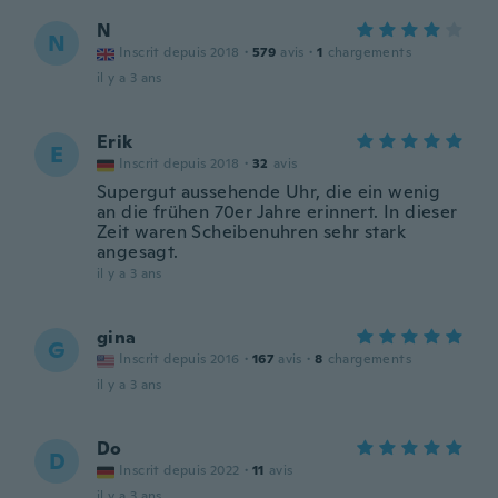
N
N
Inscrit depuis 2018
·
579
avis
·
1
chargements
il y a 3 ans
Erik
E
Inscrit depuis 2018
·
32
avis
Supergut aussehende Uhr, die ein wenig
an die frühen 70er Jahre erinnert. In dieser
Zeit waren Scheibenuhren sehr stark
angesagt.
il y a 3 ans
gina
G
Inscrit depuis 2016
·
167
avis
·
8
chargements
il y a 3 ans
Do
D
Inscrit depuis 2022
·
11
avis
il y a 3 ans