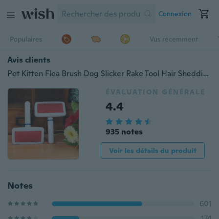
Connexion
Populaires
Vus récemment
Avis clients
Pet Kitten Flea Brush Dog Slicker Rake Tool Hair Shedding Toilettage Trimmer Comb Cleaning Gilling Fur Fur Comb
ÉVALUATION GÉNÉRALE
4.4
935 notes
Voir les détails du produit
Notes
601
174