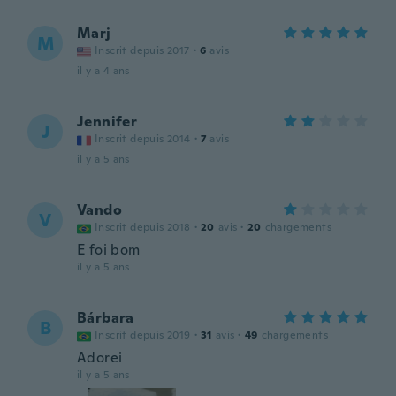
Marj
M
Inscrit depuis 2017
·
6
avis
il y a 4 ans
Jennifer
J
Inscrit depuis 2014
·
7
avis
il y a 5 ans
Vando
V
Inscrit depuis 2018
·
20
avis
·
20
chargements
E foi bom
il y a 5 ans
Bárbara
B
Inscrit depuis 2019
·
31
avis
·
49
chargements
Adorei
il y a 5 ans