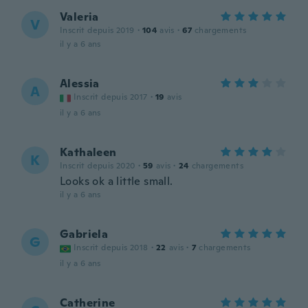
Valeria
V
Inscrit depuis 2019
·
104
avis
·
67
chargements
il y a 6 ans
Alessia
A
Inscrit depuis 2017
·
19
avis
il y a 6 ans
Kathaleen
K
Inscrit depuis 2020
·
59
avis
·
24
chargements
Looks ok a little small.
il y a 6 ans
Gabriela
G
Inscrit depuis 2018
·
22
avis
·
7
chargements
il y a 6 ans
Catherine