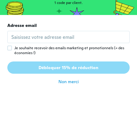
Zeljka
1 code par client.
Z
Inscrit depuis 2017
·
76
avis
·
1
chargements
il y a 6 ans
Adresse email
sharon
S
Inscrit depuis 2019
·
87
avis
il y a 6 ans
Je souhaite recevoir des emails marketing et promotionnels (= des
économies !)
Michelle
M
Débloquer 15% de réduction
Inscrit depuis 2018
·
141
avis
il y a 6 ans
Non merci
Naděžda
N
Inscrit depuis 2016
·
444
avis
·
1
chargements
il y a 6 ans
kei
K
Inscrit depuis 2018
·
181
avis
il y a 6 ans