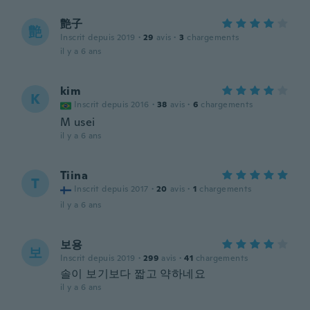
艶子
艶
Inscrit depuis 2019
·
29
avis
·
3
chargements
il y a 6 ans
kim
K
Inscrit depuis 2016
·
38
avis
·
6
chargements
M usei
il y a 6 ans
Tiina
T
Inscrit depuis 2017
·
20
avis
·
1
chargements
il y a 6 ans
보용
보
Inscrit depuis 2019
·
299
avis
·
41
chargements
솔이 보기보다 짧고 약하네요
il y a 6 ans