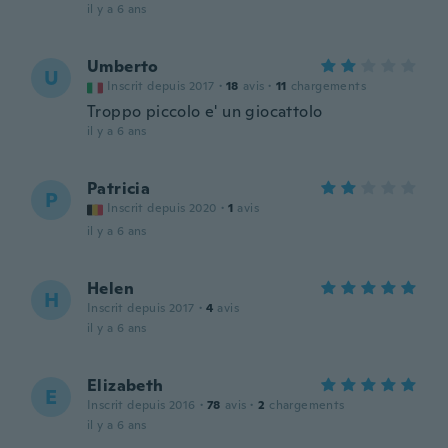
il y a 6 ans
Umberto
U
Inscrit depuis 2017
·
18
avis
·
11
chargements
Troppo piccolo e' un giocattolo
il y a 6 ans
Patricia
P
Inscrit depuis 2020
·
1
avis
il y a 6 ans
Helen
H
Inscrit depuis 2017
·
4
avis
il y a 6 ans
Elizabeth
E
Inscrit depuis 2016
·
78
avis
·
2
chargements
il y a 6 ans