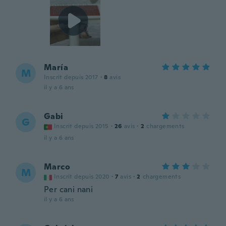
María
M
Inscrit depuis 2017
·
8
avis
il y a 6 ans
Gabi
G
Inscrit depuis 2015
·
26
avis
·
2
chargements
il y a 6 ans
Marco
M
Inscrit depuis 2020
·
7
avis
·
2
chargements
Per cani nani
il y a 6 ans