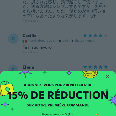
た。潰された感じ。指で起こして使いまし
た。送る方法はシンプルすぎですが、無料だ
から構いません。ただ、似たのが100円ショ
ップにもあったような気がします。(汗
il y a 6 ans
Cecilia
C
Inscrit depuis 2017
·
13
avis
·
3
chargements
Fa il suo lavoro!
il y a 6 ans
Elena
E
Inscrit depuis 2018
·
30
avis
il y a 6 ans
15% DE RÉDUCTION
jinseok
J
Inscrit depuis 2019
·
15
avis
il y a 6 ans
SUR VOTRE PREMIÈRE COMMANDE
Remise max. de 5 $US.