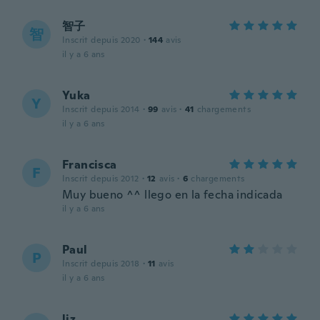
智子
智
Inscrit depuis 2020
·
144
avis
il y a 6 ans
Yuka
Y
Inscrit depuis 2014
·
99
avis
·
41
chargements
il y a 6 ans
Francisca
F
Inscrit depuis 2012
·
12
avis
·
6
chargements
Muy bueno ^^ llego en la fecha indicada
il y a 6 ans
Paul
P
Inscrit depuis 2018
·
11
avis
il y a 6 ans
liz