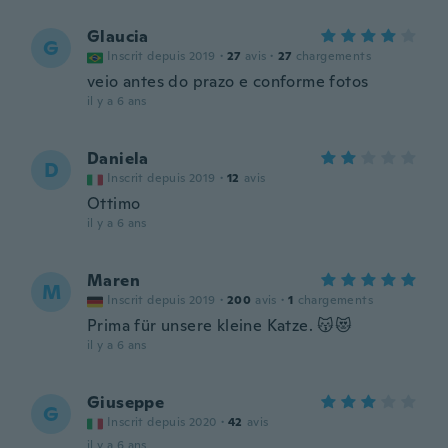
Glaucia
G
Inscrit depuis 2019
·
27
avis
·
27
chargements
veio antes do prazo e conforme fotos
il y a 6 ans
Daniela
D
Inscrit depuis 2019
·
12
avis
Ottimo
il y a 6 ans
Maren
M
Inscrit depuis 2019
·
200
avis
·
1
chargements
Prima für unsere kleine Katze. 😽😻
il y a 6 ans
Giuseppe
G
Inscrit depuis 2020
·
42
avis
il y a 6 ans