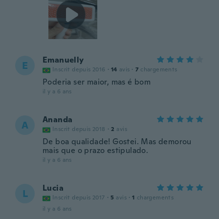
Emanuelly
E
Inscrit depuis 2016
·
14
avis
·
7
chargements
Poderia ser maior, mas é bom
il y a 6 ans
Ananda
A
Inscrit depuis 2018
·
2
avis
De boa qualidade! Gostei. Mas demorou
mais que o prazo estipulado.
il y a 6 ans
Lucia
L
Inscrit depuis 2017
·
5
avis
·
1
chargements
il y a 6 ans