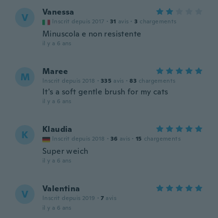
Vanessa
V
Inscrit depuis 2017
·
31
avis
·
3
chargements
Minuscola e non resistente
il y a 6 ans
Maree
M
Inscrit depuis 2018
·
335
avis
·
83
chargements
It's a soft gentle brush for my cats
il y a 6 ans
Klaudia
K
Inscrit depuis 2018
·
36
avis
·
15
chargements
Super weich
il y a 6 ans
Valentina
V
Inscrit depuis 2019
·
7
avis
il y a 6 ans