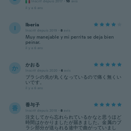
Inscrit depuis 2017
·
10
avis
il y a 6 ans
Iberia
I
Inscrit depuis 2019
·
8
avis
Muy manejable y mi perrita se deja bien
peinar.
il y a 6 ans
かおる
か
Inscrit depuis 2020
·
6
avis
ブラシの先が丸くなっているので痛く無くい
いです。
il y a 6 ans
香与子
香
Inscrit depuis 2018
·
8
avis
注文してから忘れられているかなと思うほど
時間はかかりましたが届きました。金属のブ
ラシ部分が送られる途中で曲がっていまし