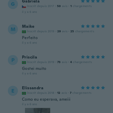
Gabriela
G
Inscrit depuis 2017
·
50
avis
·
1
chargements
il y a 6 ans
Maike
M
Inscrit depuis 2019
·
29
avis
·
25
chargements
Perfeito
il y a 6 ans
Priscila
P
Inscrit depuis 2019
·
73
avis
·
4
chargements
Gostei muito
il y a 6 ans
Elissandra
E
Inscrit depuis 2018
·
12
avis
·
7
chargements
Como eu esperava, ameiii
il y a 6 ans