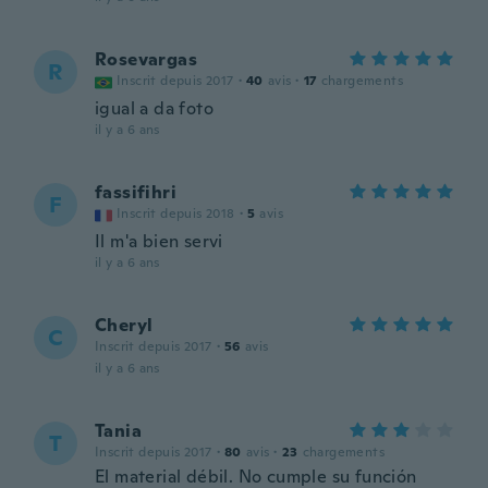
Rosevargas
R
Inscrit depuis 2017
·
40
avis
·
17
chargements
igual a da foto
il y a 6 ans
fassifihri
F
Inscrit depuis 2018
·
5
avis
Il m'a bien servi
il y a 6 ans
Cheryl
C
Inscrit depuis 2017
·
56
avis
il y a 6 ans
Tania
T
Inscrit depuis 2017
·
80
avis
·
23
chargements
El material débil. No cumple su función