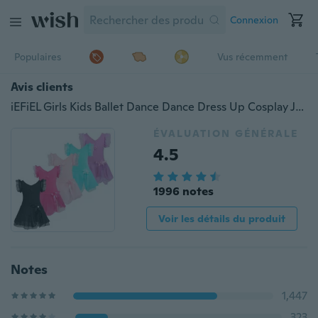
Connexion
Populaires
Vus récemment
Avis clients
iEFiEL Girls Kids Ballet Dance Dance Dress Up Cosplay Jupe Jupe Léotard Fancy Costumes Dancewear Gymnastic Dress Up Cosplay
ÉVALUATION GÉNÉRALE
4.5
1996 notes
Voir les détails du produit
Notes
1,447
323