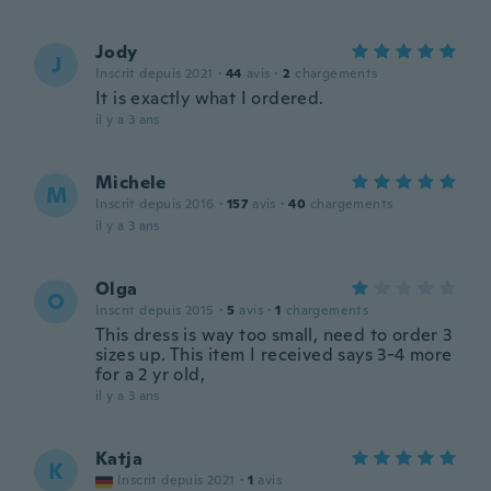
Jody
J
Inscrit depuis 2021
·
44
avis
·
2
chargements
It is exactly what I ordered.
il y a 3 ans
Michele
M
Inscrit depuis 2016
·
157
avis
·
40
chargements
il y a 3 ans
Olga
O
Inscrit depuis 2015
·
5
avis
·
1
chargements
This dress is way too small, need to order 3
sizes up. This item I received says 3-4 more
for a 2 yr old,
il y a 3 ans
Katja
K
Inscrit depuis 2021
·
1
avis