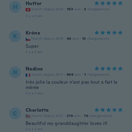
Hutter
H
Inscrit depuis 2018
·
103
avis
·
3
chargements
il y a 3 ans
Króna
K
Inscrit depuis 2015
·
84
avis
·
13
chargements
Super
il y a 3 ans
Nadine
N
Inscrit depuis 2017
·
909
avis
·
1
chargements
très jolie la couleur n'est pas tout a fait la
même
il y a 3 ans
Charlotte
C
Inscrit depuis 2017
·
270
avis
·
70
chargements
Beautiful my granddaughter loves it!
il y a 3 ans