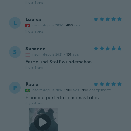
il y a 4 ans
Lubica
L
Inscrit depuis 2017
·
488
avis
il y a 4 ans
Susanne
S
Inscrit depuis 2021
·
161
avis
Farbe und Stoff wunderschön.
il y a 4 ans
Paula
P
Inscrit depuis 2017
·
110
avis
·
196
chargements
É lindo e perfeito como nas fotos.
il y a 4 ans