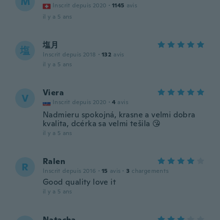
M
Inscrit depuis 2020
·
1145
avis
il y a 5 ans
塩月
塩
Inscrit depuis 2018
·
132
avis
il y a 5 ans
Viera
V
Inscrit depuis 2020
·
4
avis
Nadmieru spokojná, krasne a velmi dobra
kvalita, dcérka sa velmi tešila 😘
il y a 5 ans
Ralen
R
Inscrit depuis 2016
·
15
avis
·
3
chargements
Good quality love it
il y a 5 ans
Natacha