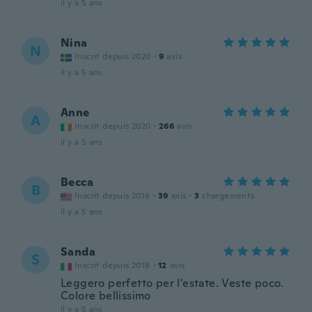
il y a 5 ans
Nina
N
Inscrit depuis 2020
·
9
avis
il y a 5 ans
Anne
A
Inscrit depuis 2020
·
266
avis
il y a 5 ans
Becca
B
Inscrit depuis 2016
·
39
avis
·
3
chargements
il y a 5 ans
Sanda
S
Inscrit depuis 2018
·
12
avis
Leggero perfetto per l'estate. Veste poco.
Colore bellissimo
il y a 5 ans