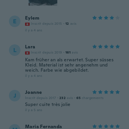
Eylem
E
Inscrit depuis 2015
·
12
avis
il y a 4 ans
Lara
L
Inscrit depuis 2019
·
161
avis
Kam früher an als erwartet. Super süsses
Kleid. Material ist sehr angenehm und
weich. Farbe wie abgebildet.
il y a 4 ans
Joanne
J
Inscrit depuis 2017
·
232
avis
·
65
chargements
Super cuite très jolie
il y a 5 ans
Maria Fernanda