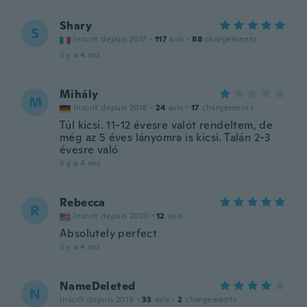
Shary
S
Inscrit depuis 2017
·
117
avis
·
88
chargements
il y a 4 ans
Mihály
M
Inscrit depuis 2018
·
24
avis
·
17
chargements
Túl kicsi. 11-12 évesre valót rendeltem, de
még az 5 éves lányomra is kicsi. Talán 2-3
évesre való
il y a 4 ans
Rebecca
R
Inscrit depuis 2020
·
12
avis
Absolutely perfect
il y a 4 ans
NameDeleted
N
Inscrit depuis 2019
·
33
avis
·
2
chargements