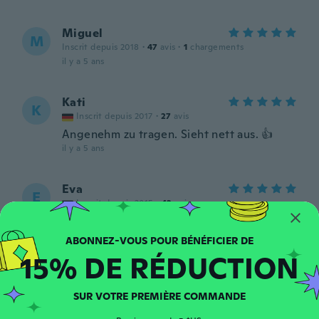
Miguel
M
Inscrit depuis 2018
·
47
avis
·
1
chargements
il y a 5 ans
Kati
K
Inscrit depuis 2017
·
27
avis
Angenehm zu tragen. Sieht nett aus. 👍
il y a 5 ans
Eva
E
Inscrit depuis 2015
·
42
avis
il y a 5 ans
15% DE RÉDUCTION
Carmen
C
Inscrit depuis 2019
·
7
avis
il y a 5 ans
SUR VOTRE PREMIÈRE COMMANDE