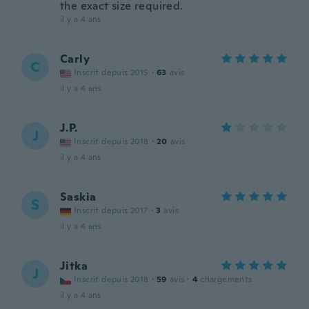
the exact size required.
il y a 4 ans
Carly
C
Inscrit depuis 2015
·
63
avis
il y a 4 ans
J.P.
J
Inscrit depuis 2018
·
20
avis
il y a 4 ans
Saskia
S
Inscrit depuis 2017
·
3
avis
il y a 4 ans
Jitka
J
Inscrit depuis 2018
·
59
avis
·
4
chargements
il y a 4 ans