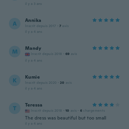
il y a 3 ans
Annika
A
Inscrit depuis 2017
·
7
avis
il y a 4 ans
Mandy
M
Inscrit depuis 2018
·
69
avis
il y a 4 ans
Kumie
K
Inscrit depuis 2020
·
20
avis
il y a 4 ans
Teressa
T
Inscrit depuis 2018
·
10
avis
·
6
chargements
The dress was beautiful but too small
il y a 4 ans