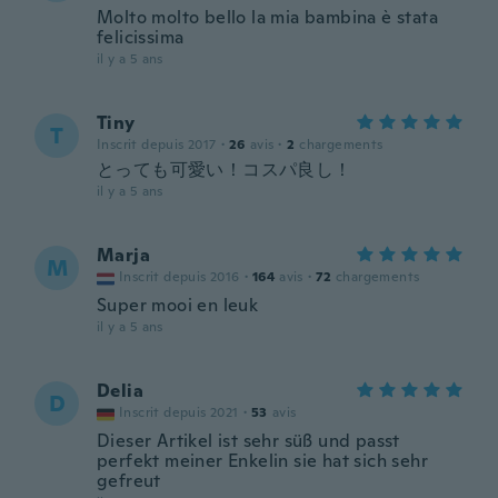
Molto molto bello la mia bambina è stata
felicissima
il y a 5 ans
Tiny
T
Inscrit depuis 2017
·
26
avis
·
2
chargements
とっても可愛い！コスパ良し！
il y a 5 ans
Marja
M
Inscrit depuis 2016
·
164
avis
·
72
chargements
Super mooi en leuk
il y a 5 ans
Delia
D
Inscrit depuis 2021
·
53
avis
Dieser Artikel ist sehr süß und passt
perfekt meiner Enkelin sie hat sich sehr
gefreut