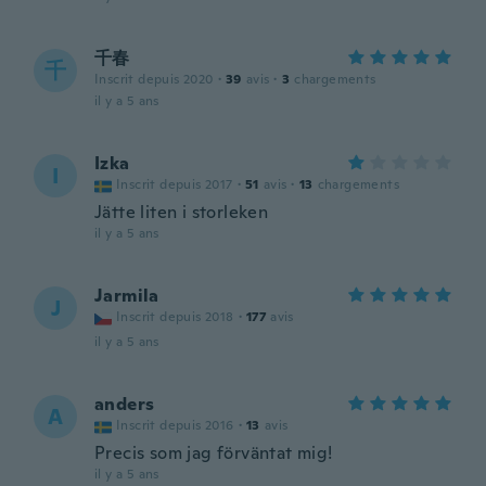
千春
千
Inscrit depuis 2020
·
39
avis
·
3
chargements
il y a 5 ans
Izka
I
Inscrit depuis 2017
·
51
avis
·
13
chargements
Jätte liten i storleken
il y a 5 ans
Jarmila
J
Inscrit depuis 2018
·
177
avis
il y a 5 ans
anders
A
Inscrit depuis 2016
·
13
avis
Precis som jag förväntat mig!
il y a 5 ans