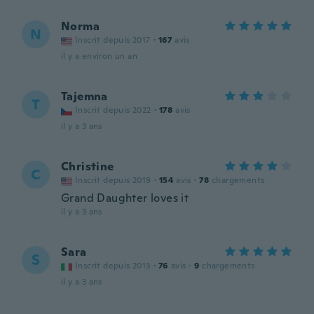
Norma
N
Inscrit depuis 2017
·
167
avis
il y a environ un an
Tajemna
T
Inscrit depuis 2022
·
178
avis
il y a 3 ans
Christine
C
Inscrit depuis 2019
·
154
avis
·
78
chargements
Grand Daughter loves it
il y a 3 ans
Sara
S
Inscrit depuis 2013
·
76
avis
·
9
chargements
il y a 3 ans