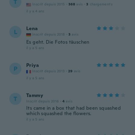
T
Inscrit depuis 2015
·
368
avis
·
3
chargements
il y a 4 ans
Lena
L
Inscrit depuis 2018
·
3
avis
Es geht. Die Fotos täuschen
il y a 5 ans
Priya
P
Inscrit depuis 2013
·
29
avis
il y a 5 ans
Tammy
T
Inscrit depuis 2016
·
4
avis
Its came in a box that had been squashed
which squashed the flowers.
il y a 5 ans