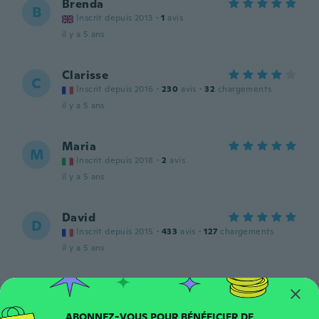
Brenda
B
Inscrit depuis 2013
·
1
avis
il y a 5 ans
Clarisse
C
Inscrit depuis 2016
·
230
avis
·
32
chargements
il y a 5 ans
Maria
M
Inscrit depuis 2018
·
2
avis
il y a 5 ans
David
D
Inscrit depuis 2015
·
433
avis
·
127
chargements
il y a 5 ans
Pritisha
P
Inscrit depuis 2017
·
8
avis
Loved it