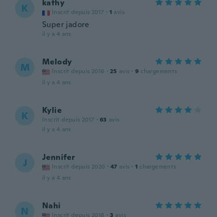
kathy
K
Inscrit depuis 2017
·
1
avis
Super jadore
il y a 4 ans
Melody
M
Inscrit depuis 2016
·
25
avis
·
9
chargements
il y a 4 ans
Kylie
K
Inscrit depuis 2017
·
63
avis
il y a 4 ans
Jennifer
J
Inscrit depuis 2020
·
47
avis
·
1
chargements
il y a 4 ans
Nahi
N
Inscrit depuis 2018
·
3
avis