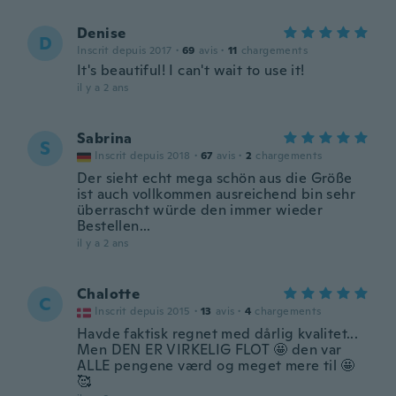
Denise
D
Inscrit depuis 2017
·
69
avis
·
11
chargements
It's beautiful! I can't wait to use it!
il y a 2 ans
Sabrina
S
Inscrit depuis 2018
·
67
avis
·
2
chargements
Der sieht echt mega schön aus die Größe
ist auch vollkommen ausreichend bin sehr
überrascht würde den immer wieder
Bestellen...
il y a 2 ans
Chalotte
C
Inscrit depuis 2015
·
13
avis
·
4
chargements
Havde faktisk regnet med dårlig kvalitet...
Men DEN ER VIRKELIG FLOT 🤩 den var
ALLE pengene værd og meget mere til 🤩
🥰