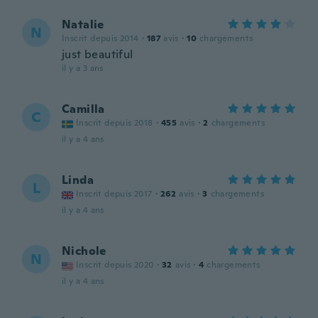
Natalie
N
Inscrit depuis 2014
·
187
avis
·
10
chargements
just beautiful
il y a 3 ans
Camilla
C
Inscrit depuis 2018
·
455
avis
·
2
chargements
il y a 4 ans
Linda
L
Inscrit depuis 2017
·
262
avis
·
3
chargements
il y a 4 ans
Nichole
N
Inscrit depuis 2020
·
32
avis
·
4
chargements
il y a 4 ans