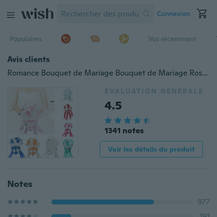
Connexion
Populaires
Vus récemment
Avis clients
Romance Bouquet de Mariage Bouquet de Mariage Rose Larme de Mariage Larme de Rose Fleurs de Soie fait à la main Centres de table Broche Décor Cristal Décor
ÉVALUATION GÉNÉRALE
4.5
1341 notes
Voir les détails du produit
Notes
977
191