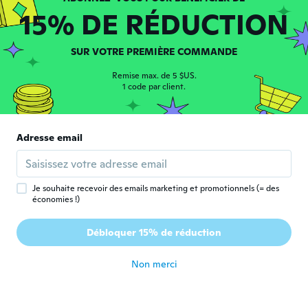
15% DE RÉDUCTION
il y a 5 ans
Luisa
SUR VOTRE PREMIÈRE COMMANDE
L
Inscrit depuis 2017
·
10
avis
Remise max. de 5 $US.
il y a 5 ans
1 code par client.
Tammy
T
Inscrit depuis 2019
·
20
avis
Adresse email
I loved it
il y a 5 ans
Je souhaite recevoir des emails marketing et promotionnels (= des
économies !)
Ninni
N
Inscrit depuis 2015
·
14
avis
Débloquer 15% de réduction
il y a 5 ans
Non merci
Joëlle
J
Inscrit depuis 2021
·
14
avis
Tout se que jayendais jolie elegant