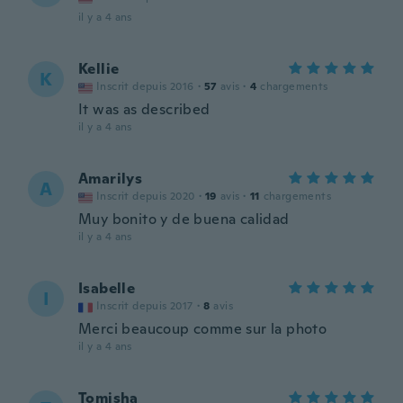
il y a 4 ans
Kellie
K
Inscrit depuis 2016
·
57
avis
·
4
chargements
It was as described
il y a 4 ans
Amarilys
A
Inscrit depuis 2020
·
19
avis
·
11
chargements
Muy bonito y de buena calidad
il y a 4 ans
Isabelle
I
Inscrit depuis 2017
·
8
avis
Merci beaucoup comme sur la photo
il y a 4 ans
Tomisha