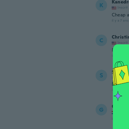
Kanedr
K
Inscrit
Cheap a
il y a 7 ans
Christi
C
Inscrit
Fabulous
il y a 7 ans
Sylvia
S
Inscrit de
Bellos 
il y a 7 ans
Gaby
G
Inscrit
il y a 7 ans