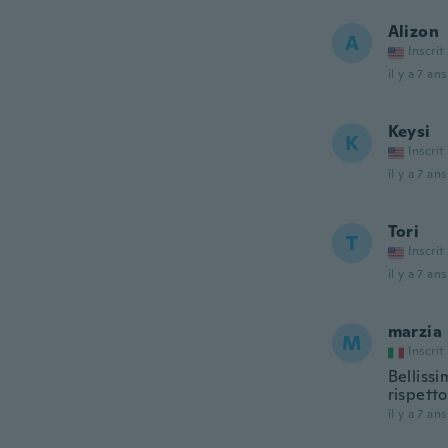
Alizon
A
Inscrit
il y a 7 ans
Keysi
K
Inscrit
il y a 7 ans
Tori
T
Inscrit
il y a 7 ans
marzia
M
Inscrit
Belliss
rispetto
il y a 7 ans