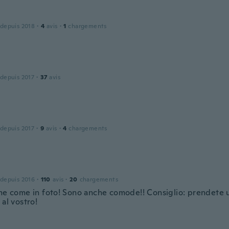
 depuis 2018
·
4
avis
·
1
chargements
 depuis 2017
·
37
avis
 depuis 2017
·
9
avis
·
4
chargements
 depuis 2016
·
110
avis
·
20
chargements
ime come in foto! Sono anche comode!! Consiglio: prendete 
 al vostro!