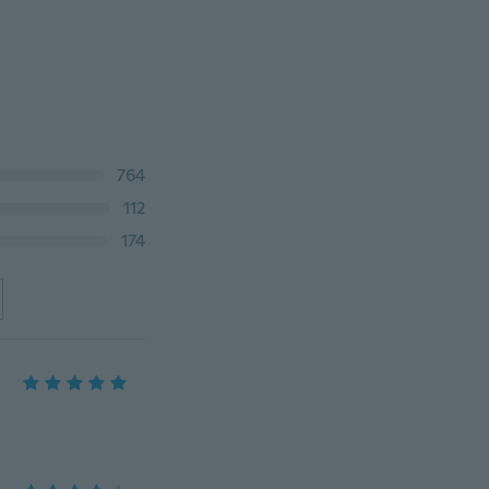
764
112
174