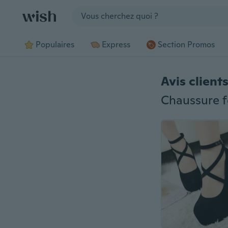
Jump to section
Populaires
Express
Section Promos
Avis client