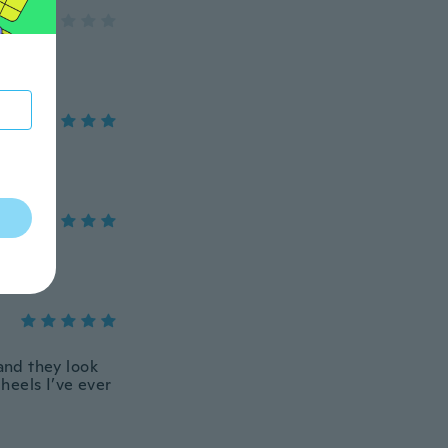
 and they look
 heels I’ve ever