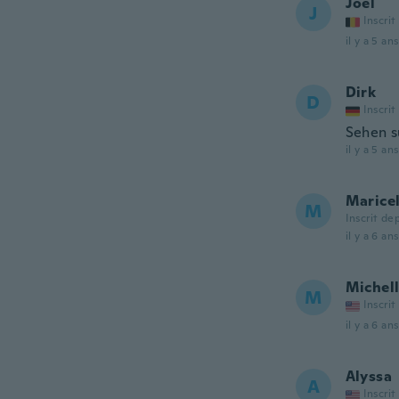
Joel
J
Inscrit
il y a 5 ans
Dirk
D
Inscrit
Sehen s
il y a 5 ans
Marice
M
Inscrit de
il y a 6 ans
Michel
M
Inscrit
il y a 6 ans
Alyssa
A
Inscrit