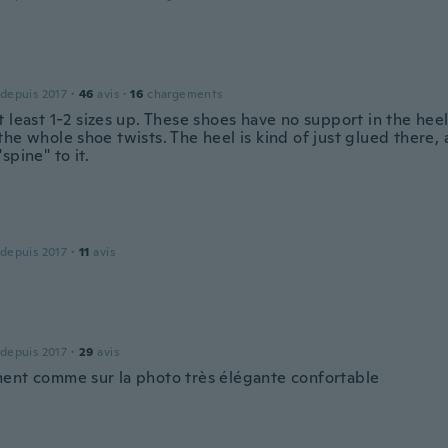
 depuis 2017
·
46
avis
·
16
chargements
 least 1-2 sizes up. These shoes have no support in the hee
he whole shoe twists. The heel is kind of just glued there, 
spine" to it.
 depuis 2017
·
11
avis
 depuis 2017
·
29
avis
ent comme sur la photo très élégante confortable