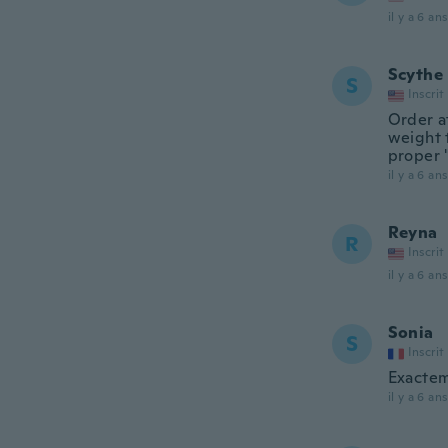
il y a 6 ans
Scythe
S
Inscrit
Order at
weight t
proper "
il y a 6 ans
Reyna
R
Inscrit
il y a 6 ans
Sonia
S
Inscrit
Exactem
il y a 6 ans