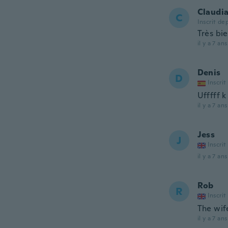
Claudi
C
Inscrit de
Très bi
il y a 7 ans
Denis
D
Inscrit
Ufffff 
il y a 7 ans
Jess
J
Inscrit
il y a 7 ans
Rob
R
Inscrit
The wife
il y a 7 ans