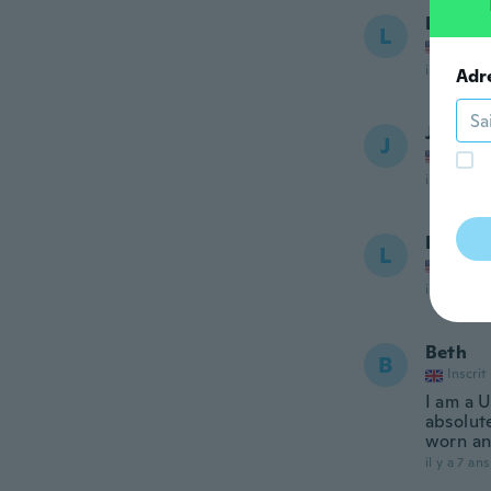
Laura
L
Inscrit
il y a 7 ans
Adr
John
J
Inscrit
il y a 7 ans
Lorett
L
Inscrit
il y a 7 ans
Beth
B
Inscrit
I am a U
absolute
worn an
il y a 7 ans