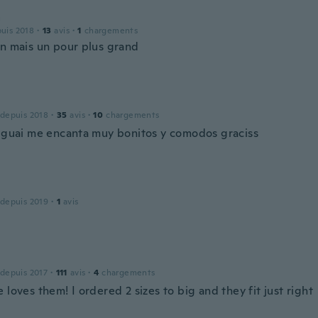
a
puis 2018
·
13
avis
·
1
chargements
en mais un pour plus grand
 depuis 2018
·
35
avis
·
10
chargements
k guai me encanta muy bonitos y comodos graciss
 depuis 2019
·
1
avis
 depuis 2017
·
111
avis
·
4
chargements
 loves them! I ordered 2 sizes to big and they fit just right