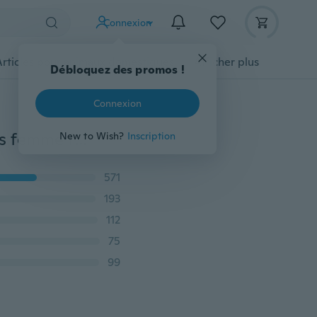
Connexion
Articles pour animaux domestiques
Afficher plus
Débloquez des promos !
Connexion
Chaussure femme zapatos mujer valentine chaussures femme femmes pompes talons hauts dames chaussures chaussures d'été 34-42 yard
New to Wish?
Inscription
571
193
112
75
99