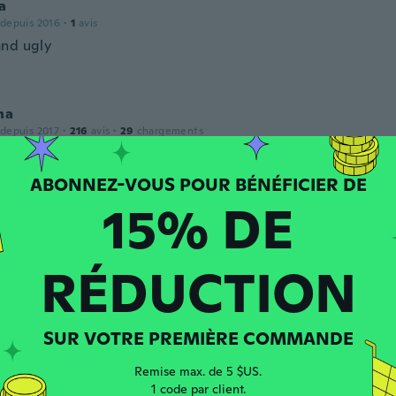
a
 depuis 2016
·
1
avis
nd ugly
na
 depuis 2017
·
216
avis
·
29
chargements
 - except for the seam at the front you cant see in the pics
15% DE
puis 2015
·
13
avis
pero me quedaron grandes
RÉDUCTION
SUR VOTRE PREMIÈRE COMMANDE
 depuis 2016
·
18
avis
·
1
chargements
Remise max. de 5 $US.
1 code par client.