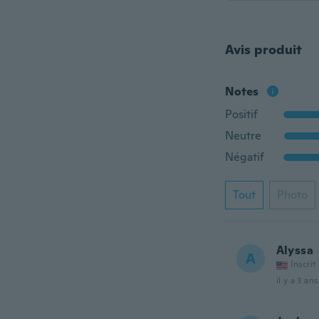
Avis produit
Notes
Positif
Neutre
Négatif
Tout
Photo
Alyssa
A
Inscrit
il y a 3 ans