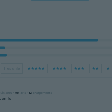
Très utile
l
puis 2016
·
191
avis
·
12
chargements
bonito