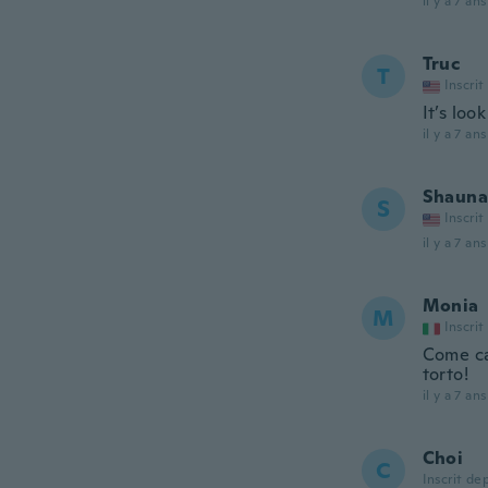
il y a 7 ans
Truc
T
Inscrit
It’s look
il y a 7 ans
Shauna
S
Inscrit
il y a 7 ans
Monia
M
Inscrit
Come cav
torto!
il y a 7 ans
Choi
C
Inscrit de