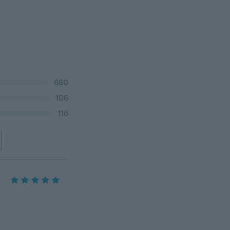
680
106
116