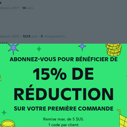
a
 depuis 2017
·
14
avis
 depuis 2015
·
1228
avis
·
5
chargements
klet.
15% DE
 depuis 2015
·
69
avis
e giving as a gift
RÉDUCTION
 depuis 2019
·
68
avis
·
22
chargements
SUR VOTRE PREMIÈRE COMMANDE
Remise max. de 5 $US.
1 code par client.