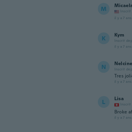
Micael
M
Inscrit
il y a 7 ans
Kym
K
Inscrit de
il y a 7 ans
Nelcin
N
Inscrit de
Tres jo
il y a 7 ans
Lisa
L
Inscrit
Broke af
il y a 7 ans