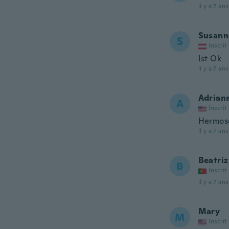
il y a 7 ans
Susann
S
Inscrit
Ist Ok
il y a 7 ans
Adrian
A
Inscrit
Hermos
il y a 7 ans
Beatriz
B
Inscrit
il y a 7 ans
Mary
M
Inscrit