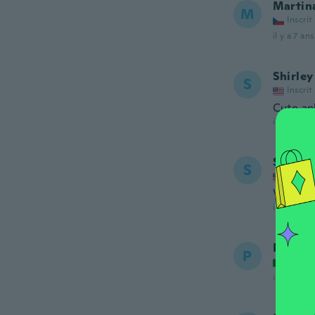
Martin
M
Inscrit
il y a 7 ans
Shirley
S
Inscrit
Cute an
il y a 7 ans
Stacy
S
Inscrit
Very cut
il y a 7 ans
Paula
P
Inscrit
il y a 7 ans