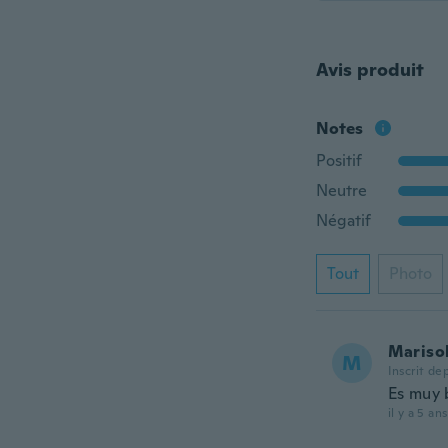
Avis produit
Notes
Positif
Neutre
Négatif
Tout
Photo
Mariso
M
Inscrit de
Es muy 
il y a 5 ans