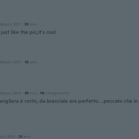
 depuis 2017
·
32
avis
 just like the pic,it’s cool
 depuis 2015
·
12
avis
 depuis 2018
·
81
avis
·
10
chargements
igliera è corto, da bracciale era perfetto....peccato che in 
puis 2018
·
21
avis