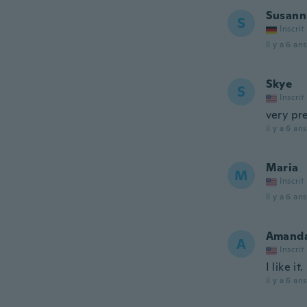
Susann
S
Inscrit
il y a 6 ans
Skye
S
Inscrit
very pr
il y a 6 ans
Maria
M
Inscrit
il y a 6 ans
Amand
A
Inscrit
I like it.
il y a 6 ans