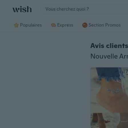
Jump to section
Populaires
Express
Section Promos
Avis client