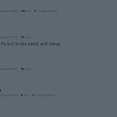
 depuis 2020
·
46
avis
·
7
chargements
 depuis 2015
·
21
avis
etty but broke easily and cheap
 depuis 2017
·
10
avis
a
 depuis 2016
·
9
avis
·
3
chargements