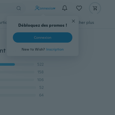
Connexion
Articles pour animaux domestiques
Afficher plus
Débloquez des promos !
Connexion
Nouvelle Arrivée Mignon Feuilles Modèle Plage Élégant Bracelet De Cheville Argent Plaqué Or Mode Femmes Belle Conception Charme Simple Bijoux
New to Wish?
Inscription
522
158
106
52
64