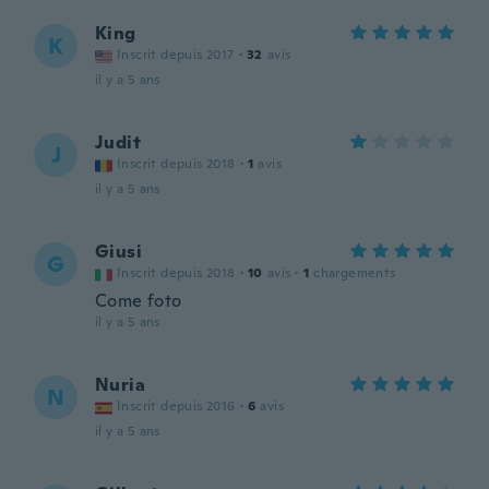
King
K
Inscrit depuis 2017
·
32
avis
il y a 5 ans
Judit
J
Inscrit depuis 2018
·
1
avis
il y a 5 ans
Giusi
G
Inscrit depuis 2018
·
10
avis
·
1
chargements
Come foto
il y a 5 ans
Nuria
N
Inscrit depuis 2016
·
6
avis
il y a 5 ans