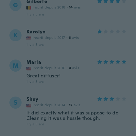
Gilberte
G
Inscrit depuis 2018
·
14
avis
il y a 5 ans
Karolyn
K
Inscrit depuis 2017
·
6
avis
il y a 5 ans
Maria
M
Inscrit depuis 2016
·
4
avis
Great diffuser!
il y a 5 ans
Shay
S
Inscrit depuis 2014
·
17
avis
It did exactly what it was suppose to do.
Cleaning it was a hassle though.
il y a 5 ans