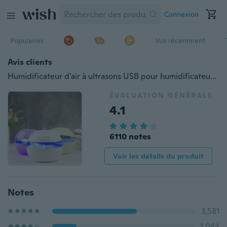
Connexion
Populaires
Vus récemment
Avis clients
Humidificateur d'air à ultrasons USB pour humidificateur d'air et d'arôme à LEDs Diffuseur d'huile essentielle d'aromathérapie
ÉVALUATION GÉNÉRALE
4.1
6110 notes
Voir les détails du produit
Notes
3,581
1,044