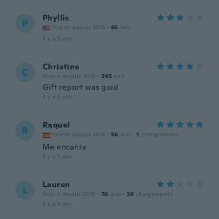
Phyllis
P
Inscrit depuis 2018
·
68
avis
il y a 5 ans
Christine
C
Inscrit depuis 2018
·
545
avis
Gift report was goid
il y a 5 ans
Raquel
R
Inscrit depuis 2014
·
56
avis
·
1
chargements
Me encanta
il y a 5 ans
Lauren
L
Inscrit depuis 2015
·
70
avis
·
29
chargements
il y a 5 ans