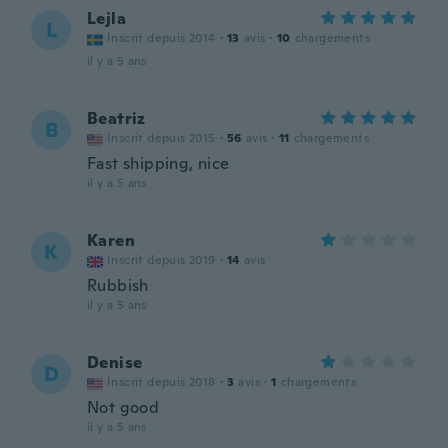
Lejla
L
Inscrit depuis 2014
·
13
avis
·
10
chargements
il y a 5 ans
Beatriz
B
Inscrit depuis 2015
·
56
avis
·
11
chargements
Fast shipping, nice
il y a 5 ans
Karen
K
Inscrit depuis 2019
·
14
avis
Rubbish
il y a 5 ans
Denise
D
Inscrit depuis 2018
·
3
avis
·
1
chargements
Not good
il y a 5 ans