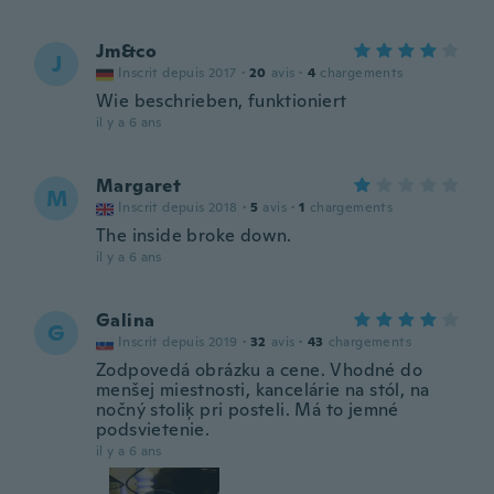
Jm&co
J
Inscrit depuis 2017
·
20
avis
·
4
chargements
Wie beschrieben, funktioniert
il y a 6 ans
Margaret
M
Inscrit depuis 2018
·
5
avis
·
1
chargements
The inside broke down.
il y a 6 ans
Galina
G
Inscrit depuis 2019
·
32
avis
·
43
chargements
Zodpovedá obrázku a cene. Vhodné do
menšej miestnosti, kancelárie na stól, na
nočný stoliķ pri posteli. Má to jemné
podsvietenie.
il y a 6 ans