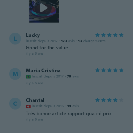
Lucky
L
Inscrit depuis 2017
·
123
avis
·
13
chargements
Good for the value
il y a 6 ans
Maria Cristina
M
Inscrit depuis 2017
·
78
avis
il y a 6 ans
Chantal
C
Inscrit depuis 2016
·
19
avis
Très bonne article rapport qualité prix
il y a 6 ans