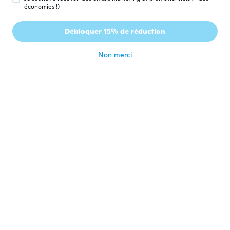
il y a 6 ans
économies !)
Débloquer 15% de réduction
Jennifer
J
Inscrit depuis 2017
·
17
avis
·
1
chargements
il y a 6 ans
Non merci
Rafael
R
Inscrit depuis 2019
·
29
avis
·
1
chargements
Pequeno mas gostei
il y a 6 ans
Dinorah
D
Inscrit depuis 2019
·
22
avis
il y a 6 ans
dionete
D
Inscrit depuis 2019
·
26
avis
·
11
chargements
Amei obrigada wich vcs sao maravilhoso o