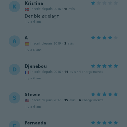
Kristina
K
Inscrit depuis 2016
·
11
avis
Det ble ødelagt
il y a 6 ans
A
A
Inscrit depuis 2019
·
2
avis
il y a 6 ans
Djenebou
D
Inscrit depuis 2016
·
46
avis
·
1
chargements
il y a 6 ans
Stewie
S
Inscrit depuis 2017
·
35
avis
·
4
chargements
il y a 6 ans
Fernanda
F