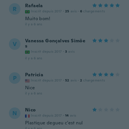
Rafaela
R
Inscrit depuis 2017
·
25
avis
·
6
chargements
Muito bom!
il y a 6 ans
Vanessa Gonçalves Simõe
V
s
Inscrit depuis 2017
·
3
avis
il y a 6 ans
Patricia
P
Inscrit depuis 2017
·
52
avis
·
2
chargements
Nice
il y a 6 ans
Nico
N
Inscrit depuis 2017
·
14
avis
Plastique degueu c’est nul
il y a 6 ans