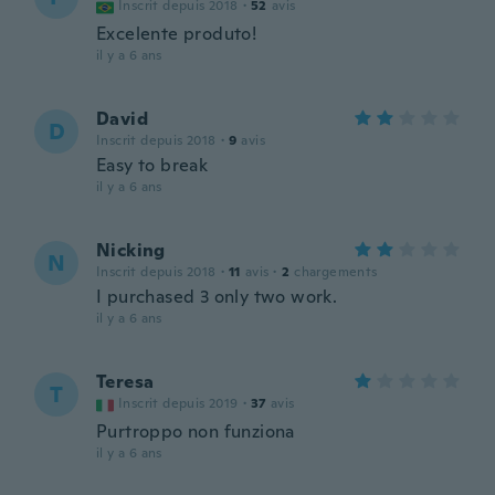
Inscrit depuis 2018
·
52
avis
Excelente produto!
il y a 6 ans
David
D
Inscrit depuis 2018
·
9
avis
Easy to break
il y a 6 ans
Nicking
N
Inscrit depuis 2018
·
11
avis
·
2
chargements
I purchased 3 only two work.
il y a 6 ans
Teresa
T
Inscrit depuis 2019
·
37
avis
Purtroppo non funziona
il y a 6 ans