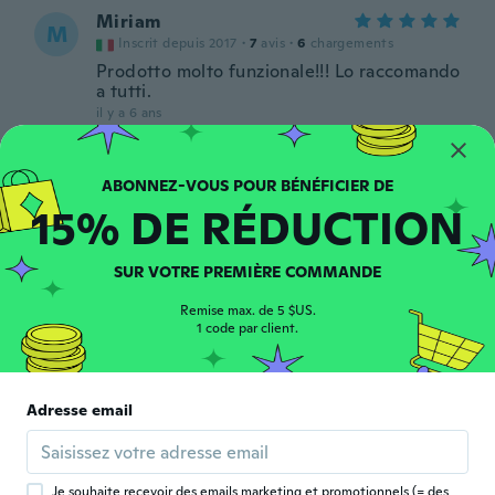
Miriam
M
Inscrit depuis 2017
·
7
avis
·
6
chargements
Prodotto molto funzionale!!! Lo raccomando
a tutti.
il y a 6 ans
利之
利
Inscrit depuis 2017
·
172
avis
·
3
chargements
15% DE RÉDUCTION
il y a 6 ans
SUR VOTRE PREMIÈRE COMMANDE
Sandra
S
Inscrit depuis 2019
·
3
avis
·
1
chargements
Remise max. de 5 $US.
1 code par client.
Achei o produto muito pequeno e demorou
mais de um mês pra chegar no meu
endereço, muito demorado a entrega.😏
il y a 6 ans
Adresse email
Noa
N
Inscrit depuis 2018
·
266
avis
·
72
chargements
Je souhaite recevoir des emails marketing et promotionnels (= des