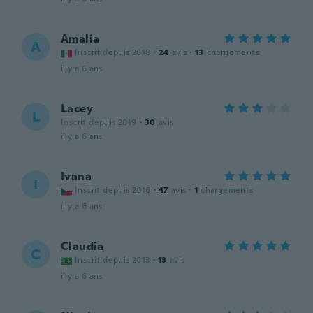
Amalia
A
Inscrit depuis 2018
·
24
avis
·
13
chargements
il y a 6 ans
Lacey
L
Inscrit depuis 2019
·
30
avis
il y a 6 ans
Ivana
I
Inscrit depuis 2016
·
47
avis
·
1
chargements
il y a 6 ans
Claudia
C
Inscrit depuis 2013
·
13
avis
il y a 6 ans