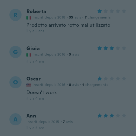
Roberta
R
Inscrit depuis 2018
·
35
avis
·
7
chargements
Prodotto arrivato rotto mai utilizzato
il y a 3 ans
Gioia
G
Inscrit depuis 2016
·
3
avis
il y a 4 ans
Oscar
O
Inscrit depuis 2016
·
8
avis
·
1
chargements
Doesn’t work
il y a 4 ans
Ann
A
Inscrit depuis 2015
·
7
avis
il y a 5 ans