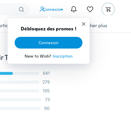
Connexion
Articles pour animaux domestiques
Afficher plus
Débloquez des promos !
Connexion
Lingerie Sexy Lingerie Haute qualité en Simili Cuir Noir Taille Grande Corset Bustier Clubwear Robe Bustier Robe Gothique Femme Jupes + Shaper
New to Wish?
Inscription
641
279
195
73
90