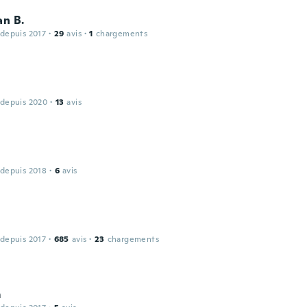
an B.
 depuis 2017
·
29
avis
·
1
chargements
 depuis 2020
·
13
avis
 depuis 2018
·
6
avis
 depuis 2017
·
685
avis
·
23
chargements
m