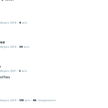
 depuis 2018
·
9
avis
usz
 depuis 2016
·
30
avis
a
 depuis 2021
·
2
avis
lothes
 depuis 2019
·
176
avis
·
40
chargements