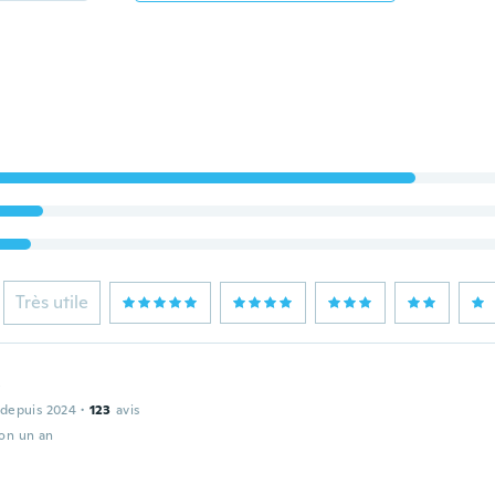
Très utile
y
 depuis 2024
·
123
avis
ron un an