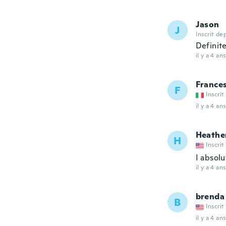
Jason
J
Inscrit de
Definite
il y a 4 ans
France
F
Inscrit
il y a 4 ans
Heathe
H
Inscrit
I absolu
il y a 4 ans
brenda
B
Inscrit
il y a 4 ans