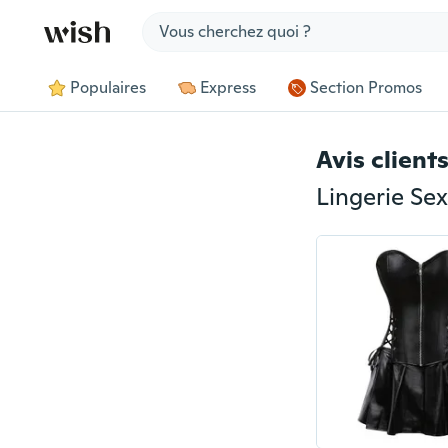
Jump to section
Populaires
Express
Section Promos
Avis client