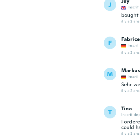
Jay
J
Inscrit
bought 
il y a 2 ans
Fabrice
F
Inscrit
il y a 2 ans
Marku
M
Inscrit
Sehr wei
il y a 2 ans
Tina
T
Inscrit de
I ordere
could ha
il y a 3 ans