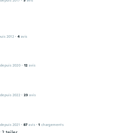
 depuis 2017
·
5
avis
puis 2012
·
4
avis
 depuis 2020
·
12
avis
 depuis 2022
·
23
avis
 depuis 2021
·
87
avis
·
1
chargements
2 teiler