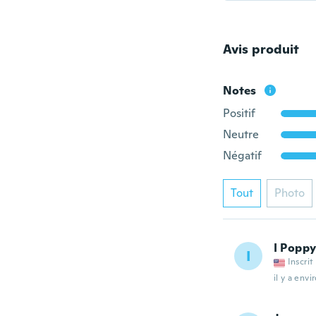
Avis produit
Notes
Positif
Neutre
Négatif
Tout
Photo
I Popp
I
Inscrit
il y a envi