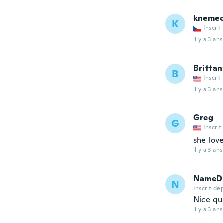
kneme
K
Inscrit
il y a 3 ans
Brittan
B
Inscrit
il y a 3 ans
Greg
G
Inscrit
she love
il y a 3 ans
NameDe
N
Inscrit de
Nice qua
il y a 3 ans