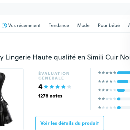
Vus récemment
Tendance
Mode
Pour bébé
s
ÉVALUATION
GÉNÉRALE
4
1278 notes
Voir les détails du produit