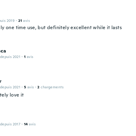
puis 2019
·
21
avis
ly one time use, but definitely excellent while it lasts
sca
 depuis 2021
·
1
avis
r
 depuis 2021
·
5
avis
·
2
chargements
tely love it
 depuis 2017
·
14
avis