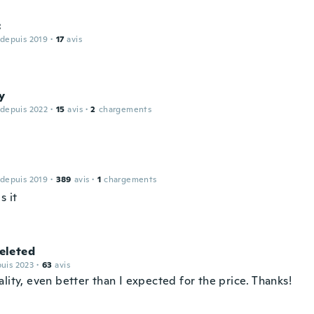
c
 depuis 2019
·
17
avis
y
 depuis 2022
·
15
avis
·
2
chargements
 depuis 2019
·
389
avis
·
1
chargements
s it
leted
puis 2023
·
63
avis
lity, even better than I expected for the price. Thanks!