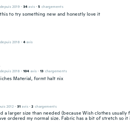
 depuis 2019
·
34
avis
·
5
chargements
this to try something new and honestly love it
 depuis 2018
·
4
avis
s
 depuis 2018
·
104
avis
·
13
chargements
ches Material, formt halt nix
puis 2012
·
31
avis
·
2
chargements
d a larger size than needed (because Wish clothes usually fit
ve ordered my normal size. Fabric has a bit of stretch so it 