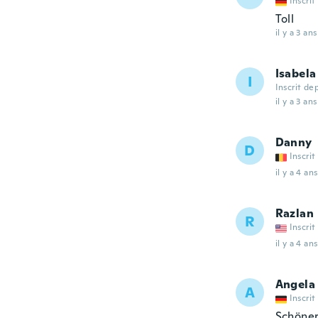
Inscrit
Toll
il y a 3 ans
Isabela
I
Inscrit de
il y a 3 ans
Danny
D
Inscrit
il y a 4 ans
Razlan
R
Inscrit
il y a 4 ans
Angela
A
Inscrit
Schöner 