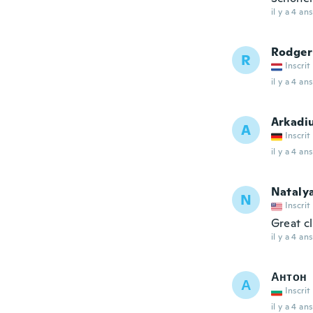
il y a 4 ans
Rodger
R
Inscrit
il y a 4 ans
Arkadi
A
Inscrit
il y a 4 ans
Nataly
N
Inscrit
Great c
il y a 4 ans
Антон
А
Inscrit
il y a 4 ans