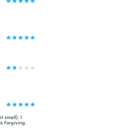
 small). I
is forgiving.