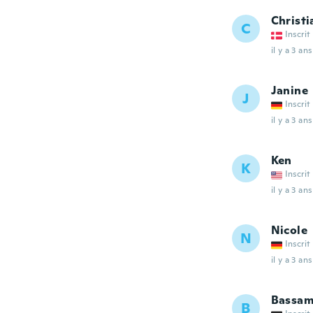
Christi
C
Inscrit
il y a 3 ans
Janine
J
Inscrit
il y a 3 ans
Ken
K
Inscrit
il y a 3 ans
Nicole
N
Inscrit
il y a 3 ans
Bassa
B