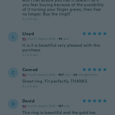
and I can assure you that it doesn't so if
you fear buying because of the possibility
of it turning your finger green, then fear
no longer. Buy the ring!!!
il y a 5 ans
Lloyd
L
Inscrit depuis 2020
·
34
avis
It is it is beautiful very pleased with this
purchase.
il y a 5 ans
Conrad
C
Inscrit depuis 2019
·
437
avis
·
28
chargements
Great ring. Fit perfectly. THANKS
il y a 5 ans
David
D
Inscrit depuis 2018
·
137
avis
This ring is beautiful and the gold has