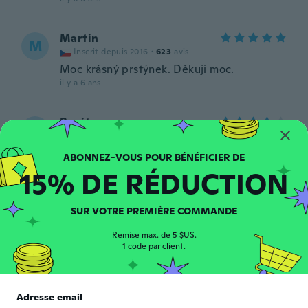
Martin
M
Inscrit depuis 2016
·
623
avis
Moc krásný prstýnek. Děkuji moc.
il y a 6 ans
Benito
B
Inscrit depuis 2017
·
48
avis
·
1
chargements
Perfecto.
il y a 6 ans
15% DE RÉDUCTION
Dougie
D
SUR VOTRE PREMIÈRE COMMANDE
Inscrit depuis 2018
·
932
avis
·
222
chargements
il y a 6 ans
Remise max. de 5 $US.
1 code par client.
Anibal
A
Inscrit depuis 2017
·
546
avis
·
459
chargements
Adresse email
Antes de la fecha excelente Calidad muy