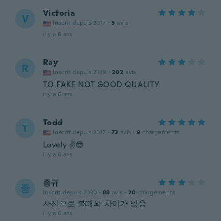
Victoria
V
Inscrit depuis 2017
·
5
avis
il y a 6 ans
Ray
R
Inscrit depuis 2019
·
202
avis
TO FAKE NOT GOOD QUALITY
il y a 6 ans
Todd
T
Inscrit depuis 2017
·
73
avis
·
9
chargements
Lovely ✌️😎
il y a 6 ans
종규
종
Inscrit depuis 2020
·
88
avis
·
20
chargements
사진으로 볼때와 차이가 있음
il y a 6 ans