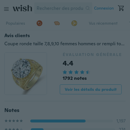
Connexion
Populaires
Vus récemment
Avis clients
Coupe ronde taille 7,8,9,10 femmes hommes or rempli topaze mariage bagues de fiançailles
ÉVALUATION GÉNÉRALE
4.4
1792 notes
Voir les détails du produit
Notes
1,197
274