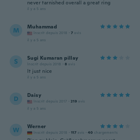
never tarnished overall a great ring
il y a 5 ans
Muhammad
M
Inscrit depuis 2018
·
7
avis
il y a 5 ans
Sugi Kumaran pillay
S
Inscrit depuis 2018
·
8
avis
It just nice
il y a 5 ans
Daisy
D
Inscrit depuis 2017
·
219
avis
il y a 5 ans
Werner
W
Inscrit depuis 2018
·
117
avis
·
40
chargements