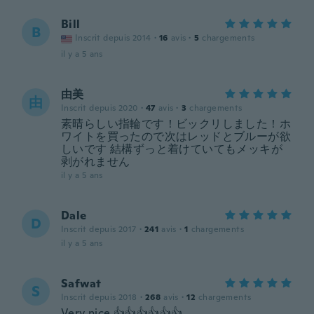
Bill
B
Inscrit depuis 2014
·
16
avis
·
5
chargements
il y a 5 ans
由美
由
Inscrit depuis 2020
·
47
avis
·
3
chargements
素晴らしい指輪です！ビックリしました！ホ
ワイトを買ったので次はレッドとブルーが欲
しいです 結構ずっと着けていてもメッキが
剥がれません
il y a 5 ans
Dale
D
Inscrit depuis 2017
·
241
avis
·
1
chargements
il y a 5 ans
Safwat
S
Inscrit depuis 2018
·
268
avis
·
12
chargements
Very nice 👍👍👍👍👍👍