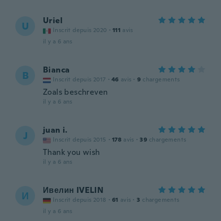
Uriel
U
Inscrit depuis 2020
·
111
avis
il y a 6 ans
Bianca
B
Inscrit depuis 2017
·
46
avis
·
9
chargements
Zoals beschreven
il y a 6 ans
juan i.
J
Inscrit depuis 2015
·
178
avis
·
39
chargements
Thank you wish
il y a 6 ans
Ивелин IVELIN
И
Inscrit depuis 2018
·
61
avis
·
3
chargements
il y a 6 ans