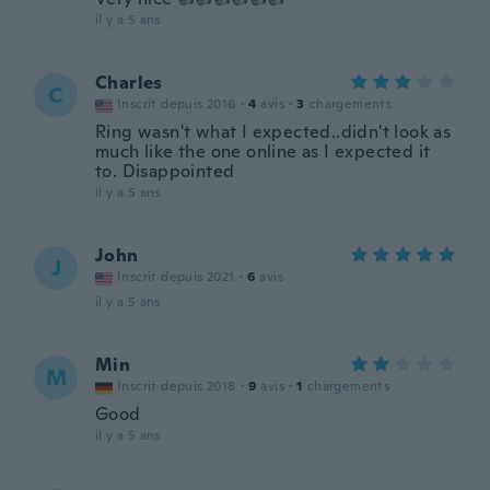
il y a 5 ans
Charles
C
Inscrit depuis 2016
·
4
avis
·
3
chargements
Ring wasn't what I expected..didn't look as
much like the one online as I expected it
to. Disappointed
il y a 5 ans
John
J
Inscrit depuis 2021
·
6
avis
il y a 5 ans
Min
M
Inscrit depuis 2018
·
9
avis
·
1
chargements
Good
il y a 5 ans