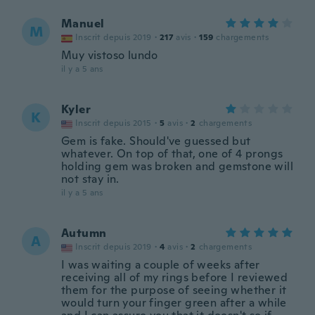
Manuel
M
Inscrit depuis 2019
·
217
avis
·
159
chargements
Muy vistoso lundo
il y a 5 ans
Kyler
K
Inscrit depuis 2015
·
5
avis
·
2
chargements
Gem is fake. Should've guessed but
whatever. On top of that, one of 4 prongs
holding gem was broken and gemstone will
not stay in.
il y a 5 ans
Autumn
A
Inscrit depuis 2019
·
4
avis
·
2
chargements
I was waiting a couple of weeks after
receiving all of my rings before I reviewed
them for the purpose of seeing whether it
would turn your finger green after a while