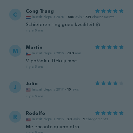
Cong Trung
C
Inscrit depuis 2020
·
486
avis
·
731
chargements
Schieteren ring goed kwaliteit 👍
il y a 6 ans
Martin
M
Inscrit depuis 2016
·
623
avis
V pořádku. Děkuji moc.
il y a 6 ans
Julio
J
Inscrit depuis 2017
·
10
avis
il y a 6 ans
Rodolfo
R
Inscrit depuis 2016
·
20
avis
·
1
chargements
Me encantó quiero otro
il y a 6 ans