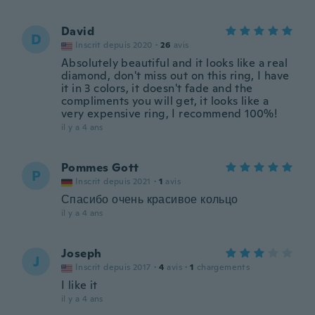
David
D
Inscrit depuis 2020
·
26
avis
Absolutely beautiful and it looks like a real
diamond, don't miss out on this ring, I have
it in 3 colors, it doesn't fade and the
compliments you will get, it looks like a
very expensive ring, I recommend 100%!
il y a 4 ans
Pommes Gott
P
Inscrit depuis 2021
·
1
avis
Спасибо очень красивое кольцо
il y a 4 ans
Joseph
J
Inscrit depuis 2017
·
4
avis
·
1
chargements
I like it
il y a 4 ans