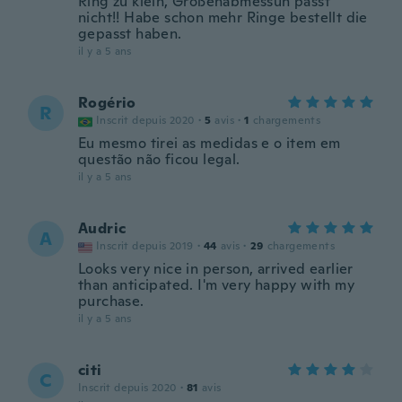
Ring zu klein, Größenabmessun passt
nicht!! Habe schon mehr Ringe bestellt die
gepasst haben.
il y a 5 ans
Rogério
R
Inscrit depuis 2020
·
5
avis
·
1
chargements
Eu mesmo tirei as medidas e o item em
questão não ficou legal.
il y a 5 ans
Audric
A
Inscrit depuis 2019
·
44
avis
·
29
chargements
Looks very nice in person, arrived earlier
than anticipated. I'm very happy with my
purchase.
il y a 5 ans
citi
C
Inscrit depuis 2020
·
81
avis