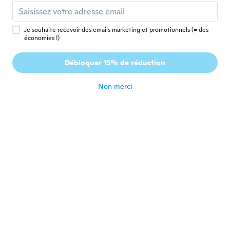
bonito de talla perfecto muchísimas
Gracias Wish👌🏼😊✅
il y a 6 ans
Je souhaite recevoir des emails marketing et promotionnels (= des
économies !)
克彦
克
Débloquer 15% de réduction
Inscrit depuis 2019
·
106
avis
·
6
chargements
il y a 6 ans
Non merci
Jons
J
Inscrit depuis 2018
·
22
avis
·
3
chargements
Cai mesmo bem
il y a 6 ans
Nemia
N
Inscrit depuis 2017
·
65
avis
·
26
chargements
il y a 6 ans
Bikka
B