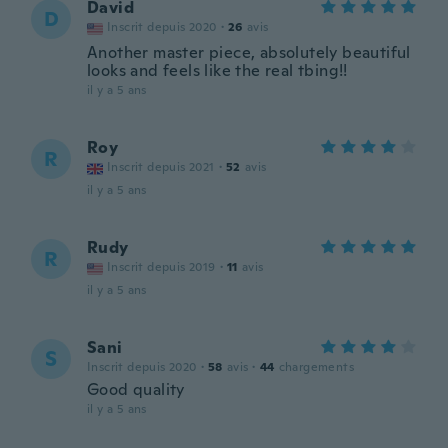
David
D
Inscrit depuis 2020
·
26
avis
Another master piece, absolutely beautiful
looks and feels like the real tbing!!
il y a 5 ans
Roy
R
Inscrit depuis 2021
·
52
avis
il y a 5 ans
Rudy
R
Inscrit depuis 2019
·
11
avis
il y a 5 ans
Sani
S
Inscrit depuis 2020
·
58
avis
·
44
chargements
Good quality
il y a 5 ans