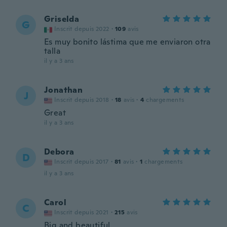
Griselda
G
Inscrit depuis 2022
·
109
avis
Es muy bonito lástima que me enviaron otra
talla
il y a 3 ans
Jonathan
J
Inscrit depuis 2018
·
18
avis
·
4
chargements
Great
il y a 3 ans
Debora
D
Inscrit depuis 2017
·
81
avis
·
1
chargements
il y a 3 ans
Carol
C
Inscrit depuis 2021
·
215
avis
Big and beautiful