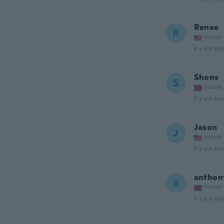
Renee
R
Inscrit
il y a 6 ans
Shons
S
Inscrit
il y a 6 ans
Jason
J
Inscrit
il y a 6 ans
anthon
A
Inscrit
il y a 6 ans