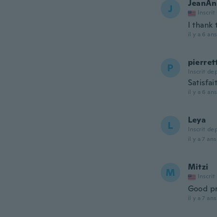
JeanAn
J
Inscrit
I thank 
il y a 6 ans
pierret
P
Inscrit de
Satisfai
il y a 6 ans
Leya
L
Inscrit de
il y a 7 ans
Mitzi
M
Inscrit
Good pr
il y a 7 ans