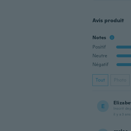
Avis produit
Notes
Positif
Neutre
Négatif
Tout
Photo
Elizabe
E
Inscrit de
il y a 3 ans