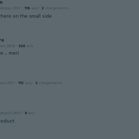
n
 depuis 2017
·
116
avis
·
2
chargements
there on the small side
te
puis 2016
·
326
avis
te... meri
puis 2017
·
112
avis
·
2
chargements
 depuis 2015
·
8
avis
oduct.