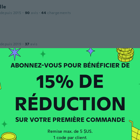
lle
 depuis 2015
·
90
avis
·
44
chargements
 depuis 2019
·
37
avis
fair but I don't beleive there is 50 sticks
15% DE
puis 2019
·
55
avis
·
23
chargements
t thought they were long, Thank You Wish
RÉDUCTION
SUR VOTRE PREMIÈRE COMMANDE
 depuis 2018
·
9
avis
mell great
Remise max. de 5 $US.
1 code par client.