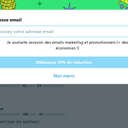
 depuis 2014
·
3
avis
esse email
nd has no smell, more like burning wood.
Je souhaite recevoir des emails marketing et promotionnels (= des
h
économies !)
 depuis 2015
·
54
avis
·
30
chargements
ELY SMALL,, and has ABSOLUTELY NO SMELL TOO THEM.
Débloquer 15% de réduction
Non merci
do
 depuis 2017
·
42
avis
·
35
chargements
ne
 depuis 2018
·
158
avis
·
87
chargements
nt pas de senteur