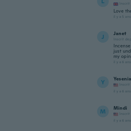
L
Inscrit
Love the
il y a 5 ans
Janet
J
Inscrit de
Incense 
just und
my opin
il y a 6 ans
Yeseni
Y
Inscrit
il y a 6 ans
Mindi
M
Inscrit
il y a 6 ans