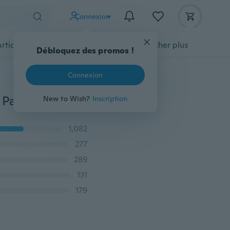
Connexion
Articles pour animaux domestiques
Afficher plus
Débloquez des promos !
Connexion
Une boite de 50 Bâtons Brûle-Encens Aromathérapie Parfum Epices Air Frais Arôme Naturel Epices d'Intérieur Bois de Santal Air Pur
New to Wish?
Inscription
1,082
277
289
131
179