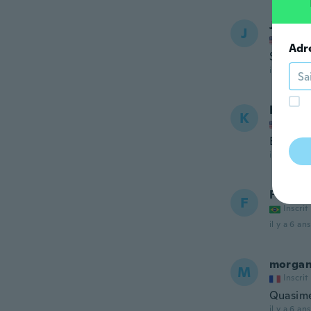
Jeff
J
Inscrit
Adr
Small a
il y a 6 ans
Kennet
K
Inscrit
EXTREM
il y a 6 ans
Fernan
F
Inscrit
il y a 6 ans
morga
M
Inscrit
Quasime
il y a 6 ans