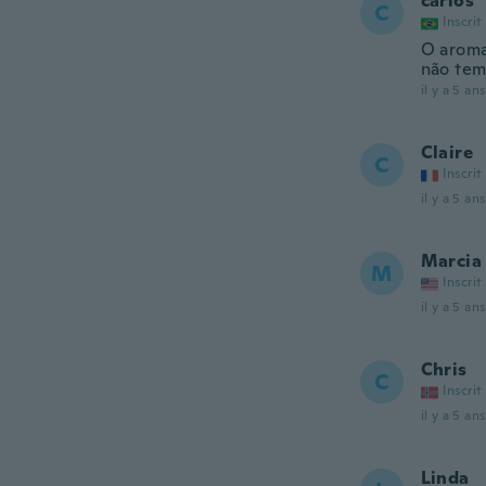
carlos
C
Inscrit
O aroma
não tem
il y a 5 ans
Claire
C
Inscrit
il y a 5 ans
Marcia
M
Inscrit
il y a 5 ans
Chris
C
Inscrit
il y a 5 ans
Linda