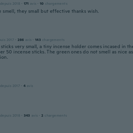
 depuis 2018
·
171
avis
·
10
chargements
 smell, they small but effective thanks wish.
puis 2017
·
286
avis
·
143
chargements
sticks very small, a tiny incense holder comes incased in th
er 50 incense sticks. The green ones do not smell as nice as
ion.
a
 depuis 2017
·
4
avis
 depuis 2018
·
343
avis
·
2
chargements