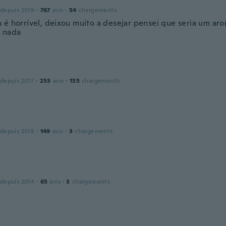
 depuis 2019
·
767
avis
·
54
chargements
 é horrível, deixou muito a desejar pensei que seria um ar
 nada
 depuis 2017
·
253
avis
·
135
chargements
 depuis 2018
·
149
avis
·
3
chargements
 depuis 2014
·
65
avis
·
3
chargements