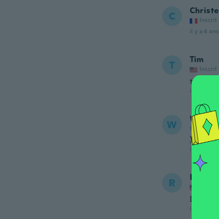
Christe
C
Inscrit
il y a 6 ans
Tim
T
Inscrit
this is 
il y a 6 ans
Wendy
W
Inscrit de
)I've i
il y a 6 ans
Ryan
R
Inscrit
Didn't s
il y a 6 ans