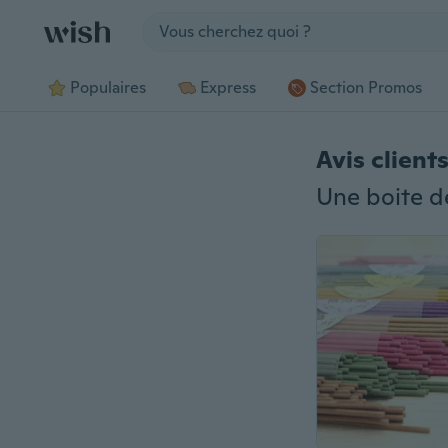
Jump to section
Populaires
Express
Section Promos
Avis client