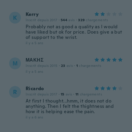
Kerry
K
Inscrit depuis 2017
·
544
avis
·
329
chargements
Probably not as good a quality as I would
have liked but ok for price. Does give a but
of support to the wrist.
il y a 5 ans
ΜΑΚΗΣ
Μ
Inscrit depuis 2015
·
23
avis
·
1
chargements
il y a 5 ans
Ricardo
R
Inscrit depuis 2017
·
15
avis
·
11
chargements
At first I thought...hmm, it does not do
anything. Then I felt the thightness and
how it is helping ease the pain.
il y a 6 ans