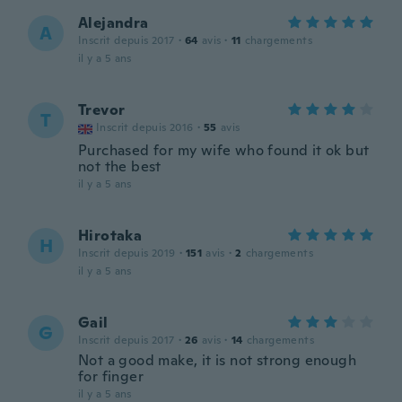
Alejandra
A
Inscrit depuis 2017
·
64
avis
·
11
chargements
il y a 5 ans
Trevor
T
Inscrit depuis 2016
·
55
avis
Purchased for my wife who found it ok but
not the best
il y a 5 ans
Hirotaka
H
Inscrit depuis 2019
·
151
avis
·
2
chargements
il y a 5 ans
Gail
G
Inscrit depuis 2017
·
26
avis
·
14
chargements
Not a good make, it is not strong enough
for finger
il y a 5 ans