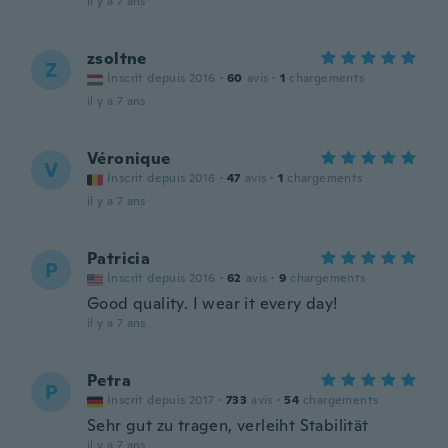
il y a 7 ans
zsoltne
Z
Inscrit depuis 2016
·
60
avis
·
1
chargements
il y a 7 ans
Véronique
V
Inscrit depuis 2016
·
47
avis
·
1
chargements
il y a 7 ans
Patricia
P
Inscrit depuis 2016
·
62
avis
·
9
chargements
Good quality. I wear it every day!
il y a 7 ans
Petra
P
Inscrit depuis 2017
·
733
avis
·
54
chargements
Sehr gut zu tragen, verleiht Stabilität
il y a 7 ans