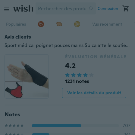
Connexion
Populaires
Vus récemment
Avis clients
Sport médical poignet pouces mains Spica attelle soutien orthèse stabilisateur arthrite BAS
ÉVALUATION GÉNÉRALE
4.2
1231 notes
Voir les détails du produit
Notes
707
241