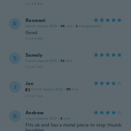
il y a 6 ans
Rosmani
R
Inscrit depuis 2018
·
49
avis
·
2
chargements
Good
il y a 6 ans
Samaly
S
Inscrit depuis 2015
·
53
avis
il y a 7 ans
Jan
J
Inscrit depuis 2016
·
86
avis
il y a 7 ans
Andrew
A
Inscrit depuis 2017
·
6
avis
Fits ok and has a metal piece to stop thumb
bending.