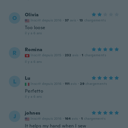
Olivia
O
Inscrit depuis 2016
·
37
avis
·
13
chargements
Too loose
il y a 6 ans
Romina
R
Inscrit depuis 2015
·
232
avis
·
1
chargements
il y a 6 ans
Lu
L
Inscrit depuis 2016
·
111
avis
·
29
chargements
Perfetto
il y a 6 ans
johnes
J
Inscrit depuis 2016
·
164
avis
·
1
chargements
It helps my hand when I sew