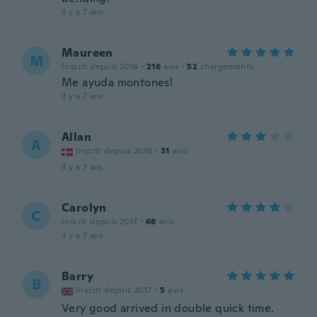
il y a 7 ans
Maureen
M
Inscrit depuis 2016
·
216
avis
·
52
chargements
Me ayuda montones!
il y a 7 ans
Allan
A
Inscrit depuis 2016
·
31
avis
il y a 7 ans
Carolyn
C
Inscrit depuis 2017
·
68
avis
il y a 7 ans
Barry
B
Inscrit depuis 2017
·
5
avis
Very good arrived in double quick time.