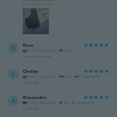
il y a environ un an
Dave
D
Inscrit depuis 2022
·
32
avis
il y a environ un an
Chelley
C
Inscrit depuis 2019
·
150
avis
·
28
chargements
il y a 4 ans
Alessandra
A
Inscrit depuis 2017
·
13
avis
·
1
chargements
il y a 5 ans