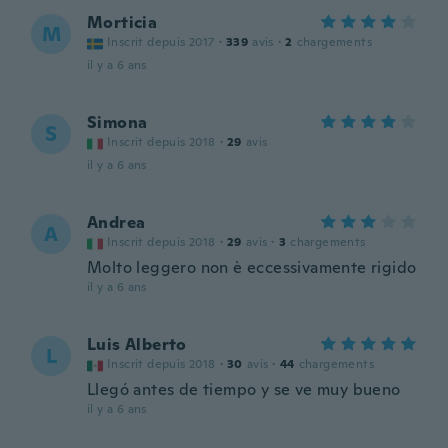
Morticia
M
Inscrit depuis 2017
·
339
avis
·
2
chargements
il y a 6 ans
Simona
S
Inscrit depuis 2018
·
29
avis
il y a 6 ans
Andrea
A
Inscrit depuis 2018
·
29
avis
·
3
chargements
Molto leggero non è eccessivamente rigido
il y a 6 ans
Luis Alberto
L
Inscrit depuis 2018
·
30
avis
·
44
chargements
Llegó antes de tiempo y se ve muy bueno
il y a 6 ans