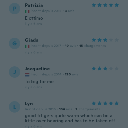
Patrizia
P
Inscrit depuis 2015
·
3
avis
E ottimo
il y a 6 ans
Giada
G
Inscrit depuis 2017
·
49
avis
·
15
chargements
il y a 6 ans
Jacqueline
J
Inscrit depuis 2014
·
130
avis
To big for me
il y a 6 ans
Lyn
L
Inscrit depuis 2016
·
164
avis
·
2
chargements
good fit gets quite warm which can be a
little over bearing and has to be taken off
il y a 6 ans