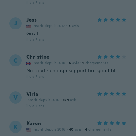
il y a 7 ans
Jess
J
Inscrit depuis 2017
·
5
avis
Grrat
il y a 7 ans
Christine
C
Inscrit depuis 2018
·
6
avis
·
1
chargements
Not quite enough support but good fit
il y a 7 ans
Viria
V
Inscrit depuis 2016
·
124
avis
il y a 7 ans
Karen
K
Inscrit depuis 2016
·
40
avis
·
4
chargements