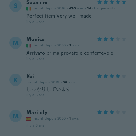
Suzanne
S
Inscrit depuis 2016
·
420
avis
·
14
chargements
Perfect item Very well made
il y a 6 ans
Monica
M
Inscrit depuis 2020
·
2
avis
Arrivato prima provato e confortevole
il y a 6 ans
Kei
K
Inscrit depuis 2019
·
56
avis
しっかりしています。
il y a 6 ans
Mariloly
M
Inscrit depuis 2020
·
1
avis
il y a 6 ans