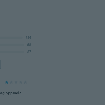
814
68
87
r jag öppnade