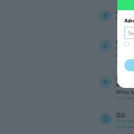
Barb
B
Inscrit
Adr
il y a 5 ans
Kathry
K
Inscrit
It's bea
il y a 5 ans
Robert
R
Inscrit
Wifey l
il y a 5 ans
正己
正
Inscrit de
il y a 5 ans