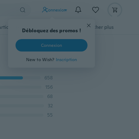
Connexion
Articles pour animaux domestiques
Afficher plus
Débloquez des promos !
Connexion
New to Wish?
Inscription
658
156
68
32
55