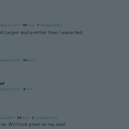
 depuis 2017
·
49
avis
·
1
chargements
l! Larger and prettier than I expected.
 depuis 2019
·
34
avis
et
 depuis 2020
·
8
avis
puis 2014
·
59
avis
·
2
chargements
ce. Will look great on my coat.