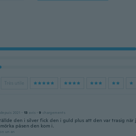
Très utile
 depuis 2021
·
13
avis
·
9
chargements
ällde den i silver fick den i guld plus att den var trasig nä
a mörka påsen den kom i.
ron un an