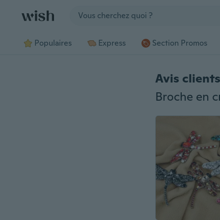
Jump to section
Populaires
Express
Section Promos
Avis client
Broche en cr