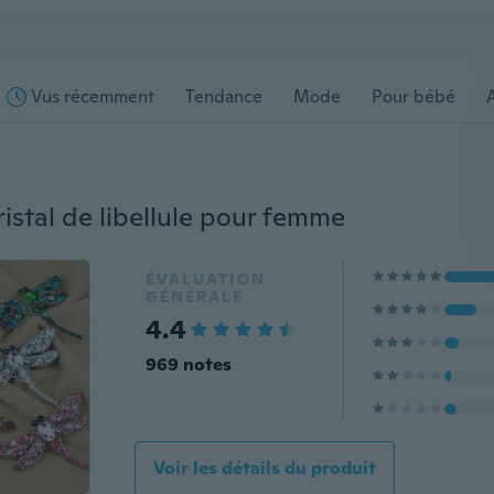
Vus récemment
Tendance
Mode
Pour bébé
s
istal de libellule pour femme
ÉVALUATION
GÉNÉRALE
4.4
969 notes
Voir les détails du produit