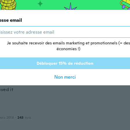
 depuis 2020
·
224
avis
esse email
n
Je souhaite recevoir des emails marketing et promotionnels (= des
 depuis 2019
·
2
avis
économies !)
utiful looking forward to wearing this
Débloquer 15% de réduction
Non merci
 depuis 2020
·
170
avis
·
48
chargements
oved it
puis 2018
·
243
avis