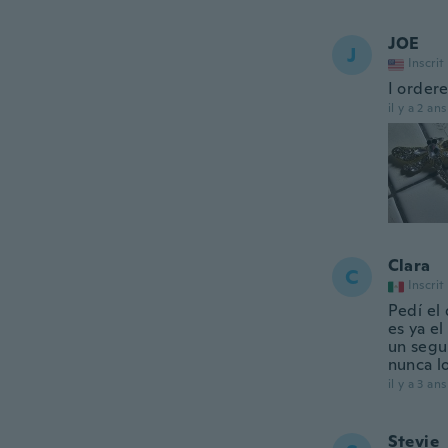
JOE
J
Inscrit
I order
il y a 2 ans
Clara
C
Inscrit
Pedí el
es ya e
un segu
nunca lo
il y a 3 ans
Stevie