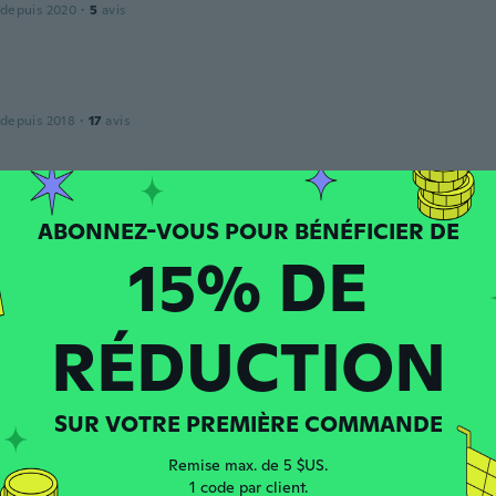
 depuis 2020
·
5
avis
 depuis 2018
·
17
avis
 depuis 2020
·
77
avis
15% DE
RÉDUCTION
 depuis 2018
·
37
avis
·
9
chargements
SUR VOTRE PREMIÈRE COMMANDE
paws
 depuis 2020
·
17
avis
·
1
chargements
Remise max. de 5 $US.
1 code par client.