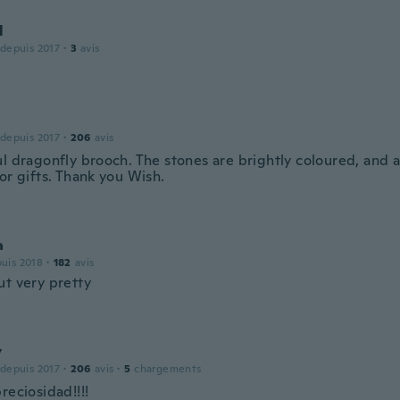
l
 depuis 2017
·
3
avis
 depuis 2017
·
206
avis
ul dragonfly brooch. The stones are brightly coloured, and a
or gifts. Thank you Wish.
a
puis 2018
·
182
avis
ut very pretty
y
 depuis 2017
·
206
avis
·
5
chargements
reciosidad!!!!