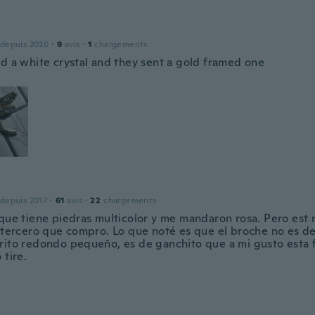
 depuis 2020
·
9
avis
·
1
chargements
ed a white crystal and they sent a gold framed one
 depuis 2017
·
61
avis
·
22
chargements
 que tiene piedras multicolor y me mandaron rosa. Pero est 
l tercero que compro. Lo que noté es que el broche no es de
rito redondo pequeño, es de ganchito que a mi gusto esta f
 tire.