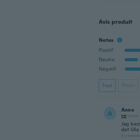
Avis produit
Notes
Positif
Neutre
Négatif
Tout
Photo
Anne
A
Inscrit
Jag best
det lill
il y a envi