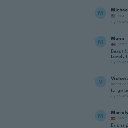
Michae
M
Inscrit
il y a 5 ans
Muna
M
Inscrit
Beautif
Lovely f
il y a 5 ans
Victori
V
Inscrit de
Large b
il y a 5 ans
Mariel
M
Inscrit
Es una p