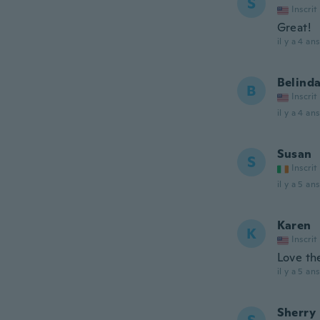
S
Inscrit
Great!
il y a 4 ans
Belind
B
Inscrit
il y a 4 ans
Susan
S
Inscrit
il y a 5 ans
Karen
K
Inscrit
Love the
il y a 5 ans
Sherry