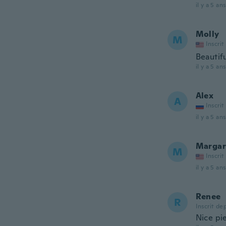
il y a 5 ans
Molly
M
Inscrit
Beautifu
il y a 5 ans
Alex
A
Inscrit
il y a 5 ans
Margar
M
Inscrit
il y a 5 ans
Renee
R
Inscrit de
Nice pie