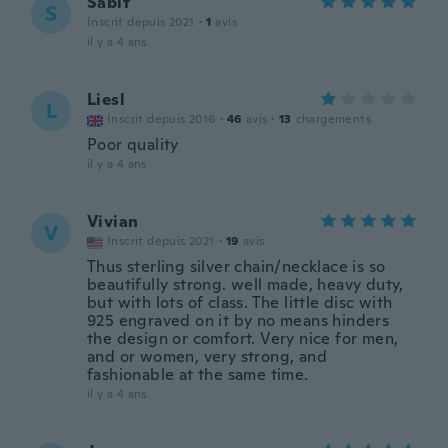
Sabit
S
Inscrit depuis 2021
·
1
avis
il y a 4 ans
Liesl
L
Inscrit depuis 2016
·
46
avis
·
13
chargements
Poor quality
il y a 4 ans
Vivian
V
Inscrit depuis 2021
·
19
avis
Thus sterling silver chain/necklace is so
beautifully strong. well made, heavy duty,
but with lots of class. The little disc with
925 engraved on it by no means hinders
the design or comfort. Very nice for men,
and or women, very strong, and
fashionable at the same time.
il y a 4 ans