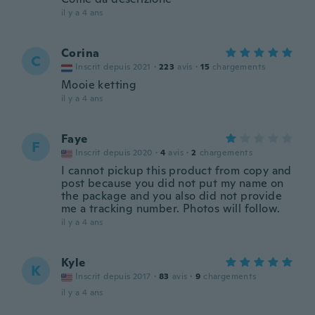
il y a 4 ans
Corina
C
Inscrit depuis 2021
·
223
avis
·
15
chargements
Mooie ketting
il y a 4 ans
Faye
F
Inscrit depuis 2020
·
4
avis
·
2
chargements
I cannot pickup this product from copy and
post because you did not put my name on
the package and you also did not provide
me a tracking number. Photos will follow.
il y a 4 ans
Kyle
K
Inscrit depuis 2017
·
83
avis
·
9
chargements
il y a 4 ans