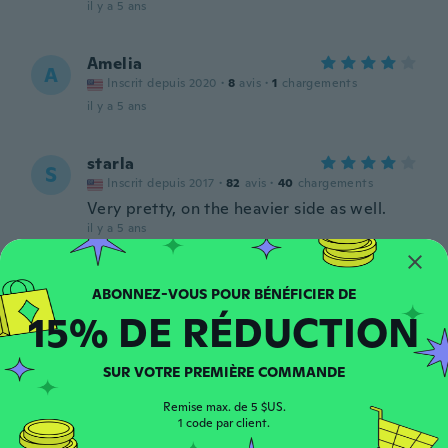
il y a 5 ans
Amelia
A
Inscrit depuis 2020
·
8
avis
·
1
chargements
il y a 5 ans
starla
S
Inscrit depuis 2017
·
82
avis
·
40
chargements
Very pretty, on the heavier side as well.
il y a 5 ans
Wolfram
W
Inscrit depuis 2015
·
100
avis
·
7
chargements
15% DE RÉDUCTION
il y a 5 ans
SUR VOTRE PREMIÈRE COMMANDE
John
J
Inscrit depuis 2019
·
127
avis
Remise max. de 5 $US.
1 code par client.
il y a 5 ans