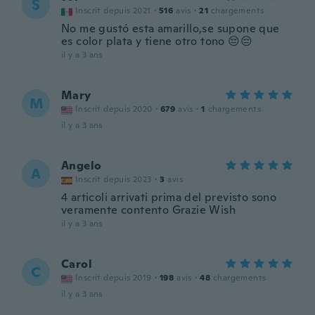
S
Inscrit depuis 2021
·
516
avis
·
21
chargements
No me gustó esta amarillo,se supone que
es color plata y tiene otro tono 😔😔
il y a 3 ans
Mary
M
Inscrit depuis 2020
·
679
avis
·
1
chargements
il y a 3 ans
Angelo
A
Inscrit depuis 2023
·
3
avis
4 articoli arrivati prima del previsto sono
veramente contento Grazie Wish
il y a 3 ans
Carol
C
Inscrit depuis 2019
·
198
avis
·
48
chargements
il y a 3 ans