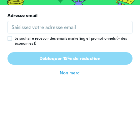
병철
병
Adresse email
Inscrit depuis 2020
·
35
avis
·
3
chargements
il y a 5 ans
Je souhaite recevoir des emails marketing et promotionnels (= des
Joyce
économies !)
J
Inscrit depuis 2019
·
11
avis
Haven't received it yet, but trust it looks
Débloquer 15% de réduction
like the picture.
il y a 5 ans
Non merci
Wilfred
W
Inscrit depuis 2017
·
35
avis
·
3
chargements
il y a 5 ans
Keith
K
Inscrit depuis 2020
·
46
avis
21 inch my butt it was about 10 in liars
il y a 5 ans