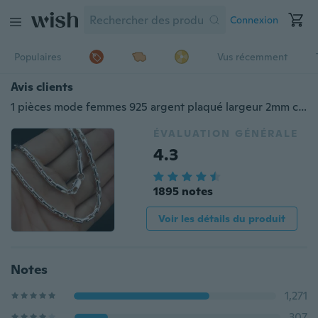
Connexion
Populaires
Vus récemment
Avis clients
1 pièces mode femmes 925 argent plaqué largeur 2mm chaîne ronde gourmette collier bijoux 16 "-30" (taille au choix)
ÉVALUATION GÉNÉRALE
4.3
1895 notes
Voir les détails du produit
Notes
1,271
307