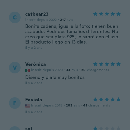
catbear23
C
Inscrit depuis 2022
·
217
avis
Bonita cadena, igual a la foto; tienen buen
acabado. Pedí dos tamaños diferentes. No
creo que sea plata 925, lo sabré con el uso.
El producto llego en 13 días.
il y a 2 ans
Verónica
V
Inscrit depuis 2020
·
33
avis
·
20
chargements
Diseño y plata muy bonitos
il y a 2 ans
Faviola
F
Inscrit depuis 2015
·
202
avis
·
41
chargements
il y a 2 ans
sol