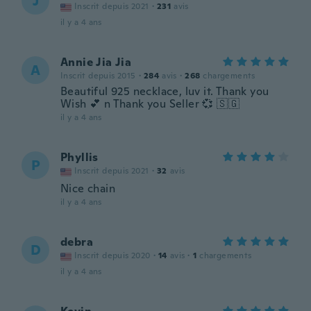
J
Inscrit depuis 2021
·
231
avis
il y a 4 ans
Annie Jia Jia
A
Inscrit depuis 2015
·
284
avis
·
268
chargements
Beautiful 925 necklace, luv it. Thank you
Wish 💕 n Thank you Seller 💞 🇸🇬
il y a 4 ans
Phyllis
P
Inscrit depuis 2021
·
32
avis
Nice chain
il y a 4 ans
debra
D
Inscrit depuis 2020
·
14
avis
·
1
chargements
il y a 4 ans