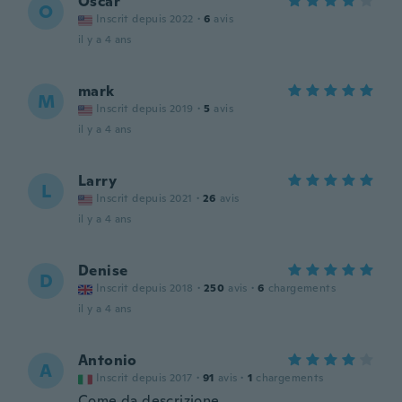
Oscar
O
Inscrit depuis 2022
·
6
avis
il y a 4 ans
mark
M
Inscrit depuis 2019
·
5
avis
il y a 4 ans
Larry
L
Inscrit depuis 2021
·
26
avis
il y a 4 ans
Denise
D
Inscrit depuis 2018
·
250
avis
·
6
chargements
il y a 4 ans
Antonio
A
Inscrit depuis 2017
·
91
avis
·
1
chargements
Come da descrizione