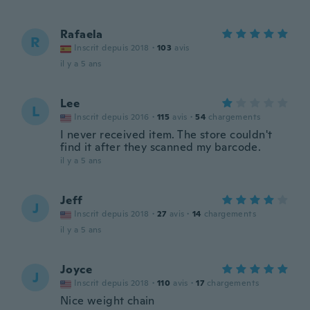
Rafaela
R
Inscrit depuis 2018
·
103
avis
il y a 5 ans
Lee
L
Inscrit depuis 2016
·
115
avis
·
54
chargements
I never received item. The store couldn't
find it after they scanned my barcode.
il y a 5 ans
Jeff
J
Inscrit depuis 2018
·
27
avis
·
14
chargements
il y a 5 ans
Joyce
J
Inscrit depuis 2018
·
110
avis
·
17
chargements
Nice weight chain