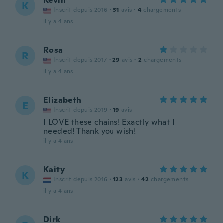
Kevin
K
Inscrit depuis 2016
·
31
avis
·
4
chargements
il y a 4 ans
Rosa
R
Inscrit depuis 2017
·
29
avis
·
2
chargements
il y a 4 ans
Elizabeth
E
Inscrit depuis 2019
·
19
avis
I LOVE these chains! Exactly what I
needed! Thank you wish!
il y a 4 ans
Kaity
K
Inscrit depuis 2016
·
123
avis
·
42
chargements
il y a 4 ans
Dirk