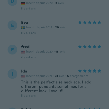
D
Inscrit depuis 2020
·
2
avis
il y a 4 ans
Eva
E
Inscrit depuis 2014
·
20
avis
il y a 4 ans
fred
F
Inscrit depuis 2020
·
13
avis
il y a 4 ans
Ida
I
Inscrit depuis 2021
·
31
avis
·
5
chargements
This is the perfect size necklace. I add
different pendants sometimes for a
different look. Love it!!
il y a 4 ans