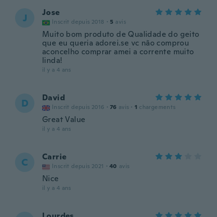
Jose
J
Inscrit depuis 2018
·
5
avis
Muito bom produto de Qualidade do geito
que eu queria adorei.se vc não comprou
aconcelho comprar amei a corrente muito
linda!
il y a 4 ans
David
D
Inscrit depuis 2016
·
76
avis
·
1
chargements
Great Value
il y a 4 ans
Carrie
C
Inscrit depuis 2021
·
40
avis
Nice
il y a 4 ans
Lourdes