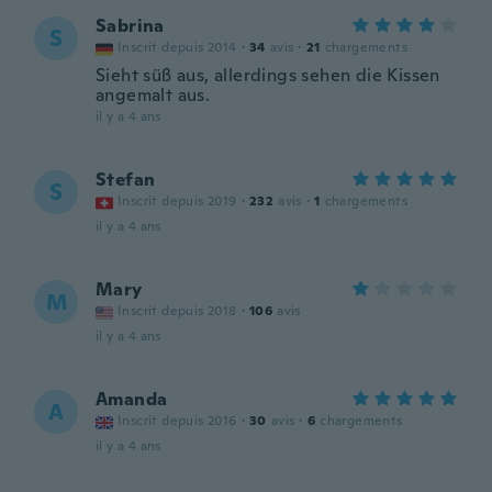
Sabrina
S
Inscrit depuis 2014
·
34
avis
·
21
chargements
Sieht süß aus, allerdings sehen die Kissen
angemalt aus.
il y a 4 ans
Stefan
S
Inscrit depuis 2019
·
232
avis
·
1
chargements
il y a 4 ans
Mary
M
Inscrit depuis 2018
·
106
avis
il y a 4 ans
Amanda
A
Inscrit depuis 2016
·
30
avis
·
6
chargements
il y a 4 ans