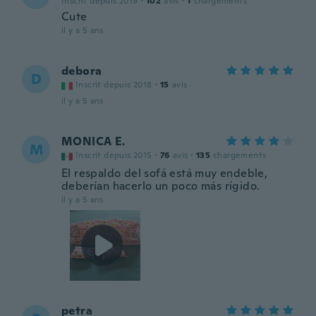
Inscrit depuis 2019
·
102
avis
·
1
chargements
Cute
il y a 5 ans
debora
D
Inscrit depuis 2018
·
15
avis
il y a 5 ans
MONICA E.
M
Inscrit depuis 2015
·
76
avis
·
135
chargements
El respaldo del sofá está muy endeble,
deberían hacerlo un poco más rígido.
il y a 5 ans
petra