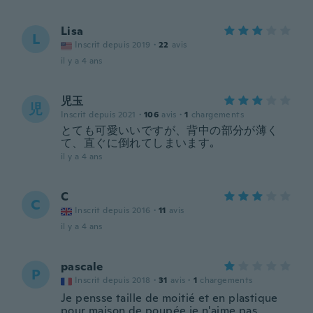
Lisa
L
Inscrit depuis 2019
·
22
avis
il y a 4 ans
児玉
児
Inscrit depuis 2021
·
106
avis
·
1
chargements
とても可愛いいですが、背中の部分が薄く
て、直ぐに倒れてしまいます｡
il y a 4 ans
C
C
Inscrit depuis 2016
·
11
avis
il y a 4 ans
pascale
P
Inscrit depuis 2018
·
31
avis
·
1
chargements
Je pensse taille de moitié et en plastique
pour maison de poupée je n'aime pas