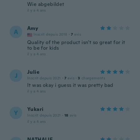
Wie abgebildet
il y a 4 ans
Amy
A
Inscrit depuis 2018
·
7
avis
Quality of the product isn't so great for it
to be for kids
il y a 4 ans
Julie
J
Inscrit depuis 2021
·
7
avis
·
3
chargements
It was okay i guess it was pretty bad
il y a 4 ans
Yukari
Y
Inscrit depuis 2021
·
18
avis
il y a 4 ans
NATHALIE