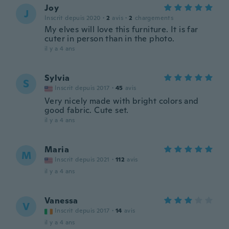
Joy
J
Inscrit depuis 2020
·
2
avis
·
2
chargements
My elves will love this furniture. It is far
cuter in person than in the photo.
il y a 4 ans
Sylvia
S
Inscrit depuis 2017
·
45
avis
Very nicely made with bright colors and
good fabric. Cute set.
il y a 4 ans
Maria
M
Inscrit depuis 2021
·
112
avis
il y a 4 ans
Vanessa
V
Inscrit depuis 2017
·
14
avis
il y a 4 ans