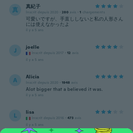
真紀子
真
Inscrit depuis 2020
·
280
avis
·
1
chargements
可愛いですが、手直ししないと私の人形さん
には使えなかったよ
il y a 5 ans
joelle
J
Inscrit depuis 2017
·
12
avis
il y a 5 ans
Alicia
A
Inscrit depuis 2020
·
1948
avis
Alot bigger that a believed it was.
il y a 5 ans
lisa
L
Inscrit depuis 2016
·
473
avis
il y a 5 ans