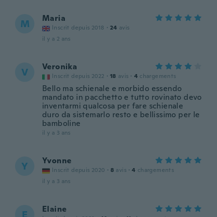
Maria
M
Inscrit depuis 2018
·
24
avis
il y a 2 ans
Veronika
V
Inscrit depuis 2022
·
18
avis
·
4
chargements
Bello ma schienale e morbido essendo
mandato in pacchetto e tutto rovinato devo
inventarmi qualcosa per fare schienale
duro da sistemarlo resto e bellissimo per le
bamboline
il y a 3 ans
Yvonne
Y
Inscrit depuis 2020
·
8
avis
·
4
chargements
il y a 3 ans
Elaine
E