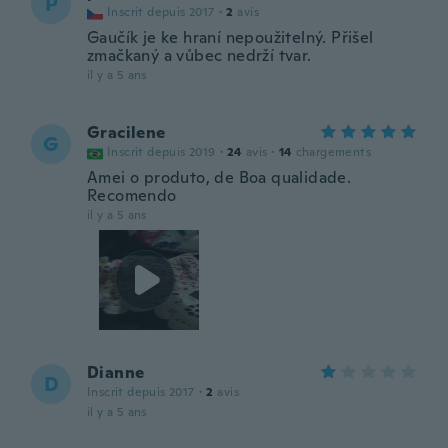
P
Inscrit depuis 2017
·
2
avis
Gaučík je ke hraní nepoužitelný. Přišel
zmačkaný a vůbec nedrží tvar.
il y a 5 ans
Gracilene
G
Inscrit depuis 2019
·
24
avis
·
14
chargements
Amei o produto, de Boa qualidade.
Recomendo
il y a 5 ans
Dianne
D
Inscrit depuis 2017
·
2
avis
il y a 5 ans