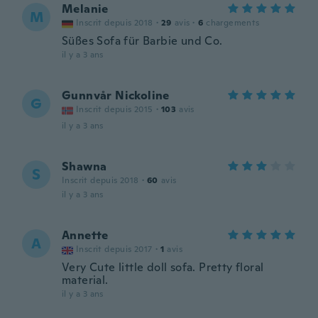
Melanie
M
Inscrit depuis 2018
·
29
avis
·
6
chargements
Süßes Sofa für Barbie und Co.
il y a 3 ans
Gunnvår Nickoline
G
Inscrit depuis 2015
·
103
avis
il y a 3 ans
Shawna
S
Inscrit depuis 2018
·
60
avis
il y a 3 ans
Annette
A
Inscrit depuis 2017
·
1
avis
Very Cute little doll sofa. Pretty floral
material.
il y a 3 ans