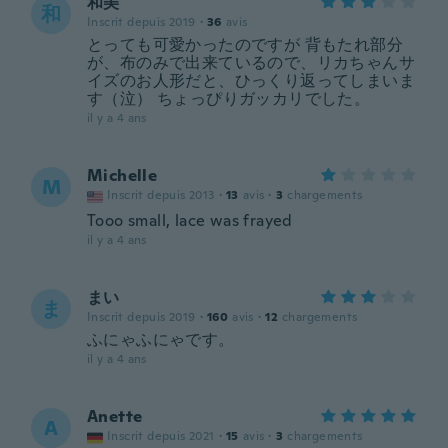
和美
和
Inscrit depuis 2019
·
36
avis
とっても可愛かったのですが 背もたれ部分
が、布のみで出来ているので、リカちゃんサ
イズのお人形だと、ひっくり返ってしまいま
す（泣） ちょっぴりガッカリでした。
il y a 4 ans
Michelle
M
Inscrit depuis 2013
·
13
avis
·
3
chargements
Tooo small, lace was frayed
il y a 4 ans
まい
ま
Inscrit depuis 2019
·
160
avis
·
12
chargements
ふにゃふにゃです。
il y a 4 ans
Anette
A
Inscrit depuis 2021
·
15
avis
·
3
chargements