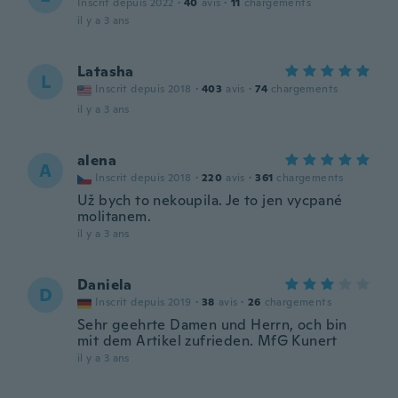
Inscrit depuis 2022
·
40
avis
·
11
chargements
il y a 3 ans
Latasha
L
Inscrit depuis 2018
·
403
avis
·
74
chargements
il y a 3 ans
alena
A
Inscrit depuis 2018
·
220
avis
·
361
chargements
Už bych to nekoupila. Je to jen vycpané
molitanem.
il y a 3 ans
Daniela
D
Inscrit depuis 2019
·
38
avis
·
26
chargements
Sehr geehrte Damen und Herrn, och bin
mit dem Artikel zufrieden. MfG Kunert
il y a 3 ans