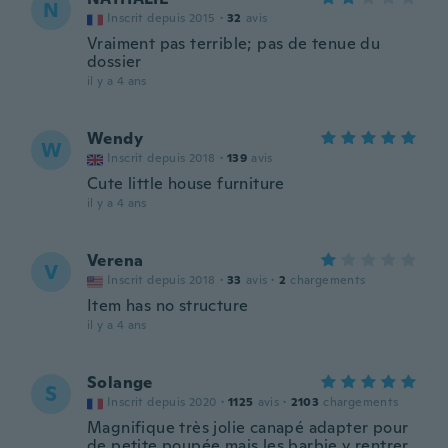
N
Inscrit depuis 2015
·
32
avis
Vraiment pas terrible; pas de tenue du
dossier
il y a 4 ans
Wendy
W
Inscrit depuis 2018
·
139
avis
Cute little house furniture
il y a 4 ans
Verena
V
Inscrit depuis 2018
·
33
avis
·
2
chargements
Item has no structure
il y a 4 ans
Solange
S
Inscrit depuis 2020
·
1125
avis
·
2103
chargements
Magnifique très jolie canapé adapter pour
de petite poupée mais les barbie y rentrer