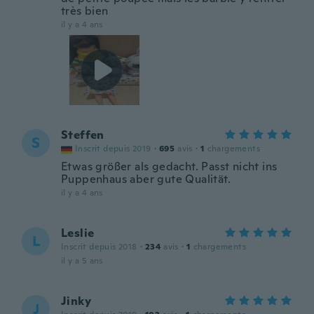
très bien
il y a 4 ans
Steffen
S
Inscrit depuis 2019
·
695
avis
·
1
chargements
Etwas größer als gedacht. Passt nicht ins
Puppenhaus aber gute Qualität.
il y a 4 ans
Leslie
L
Inscrit depuis 2018
·
234
avis
·
1
chargements
il y a 5 ans
Jinky
J