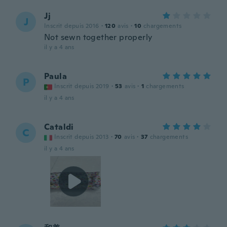
Jj
J
Inscrit depuis 2016
·
120
avis
·
10
chargements
Not sewn together properly
il y a 4 ans
Paula
P
Inscrit depuis 2019
·
53
avis
·
1
chargements
il y a 4 ans
Cataldi
C
Inscrit depuis 2013
·
70
avis
·
37
chargements
il y a 4 ans