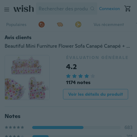
Connexion
Populaires
Vus récemment
Avis clients
Beautiful Mini Furniture Flower Sofa Canapé Canapé + 2 Coussins Pour Accessoires Maison de Poupée
ÉVALUATION GÉNÉRALE
4.2
1174 notes
Voir les détails du produit
Notes
683
211