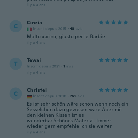
il y a 4 ans
Cinzia
C
Inscrit depuis 2015
·
43
avis
Molto xarino, giusto per le Barbie
il y a 4 ans
Tewai
T
Inscrit depuis 2021
·
1
avis
il y a 4 ans
Christel
C
Inscrit depuis 2018
·
765
avis
Es ist sehr schön wäre schön wenn noch ein
Sesselchen dazu gewesen wäre.Aber mit
den kleinen Kissen ist es
wunderbar.Schönes Material. Immer
wieder gern empfehle ich sie weiter
il y a 4 ans