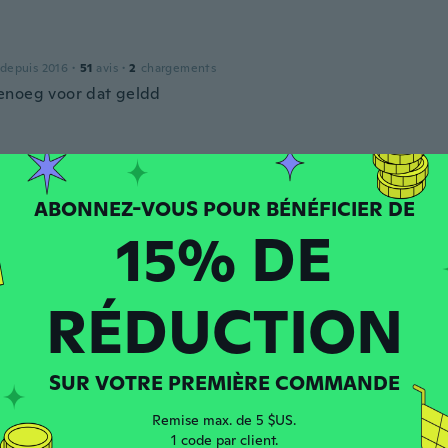
 depuis 2016
·
51
avis
·
2
chargements
noeg voor dat geldd
ne
 depuis 2015
·
1
avis
15% DE
puis 2017
·
42
avis
·
1
chargements
RÉDUCTION
om, qualidade acima da média, recomendo sem exitar
SUR VOTRE PREMIÈRE COMMANDE
 depuis 2018
·
193
avis
·
63
chargements
Remise max. de 5 $US.
ntuiset kengät kävelyyn ja t..--.-
1 code par client.