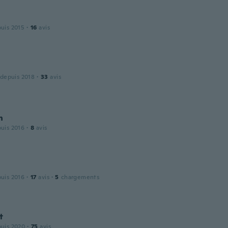
puis 2015
·
16
avis
 depuis 2018
·
33
avis
h
puis 2016
·
8
avis
puis 2016
·
17
avis
·
5
chargements
t
puis 2020
·
75
avis