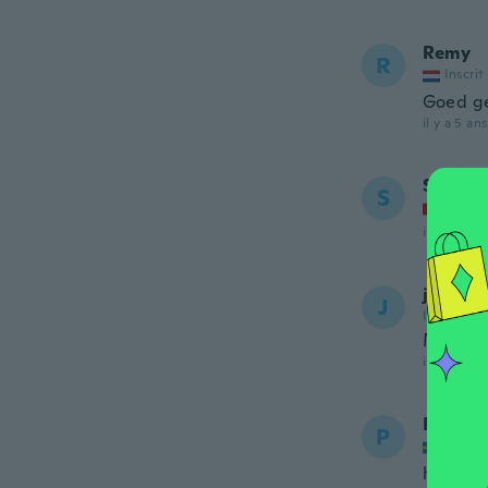
Remy
R
Inscrit
Goed ge
il y a 5 ans
Stepha
S
Inscrit
il y a 5 ans
joe
J
Inscrit de
Muito b
il y a 5 ans
Pekka
P
Inscrit
hyvän tu