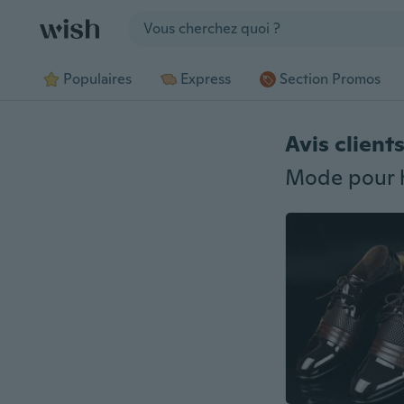
Jump to section
Populaires
Express
Section Promos
Avis client