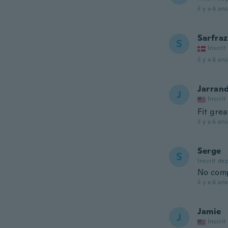
il y a 6 ans
Sarfraz
S
Inscrit
il y a 6 ans
Jarran
J
Inscrit
Fit grea
il y a 6 ans
Serge
S
Inscrit de
No comp
il y a 6 ans
Jamie
J
Inscrit