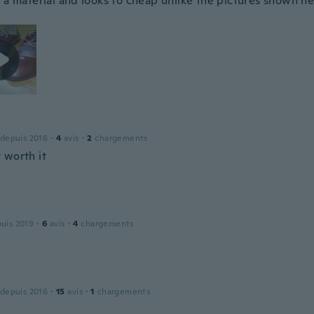
 a material and looks to cheap unlike the pictures shown he
 depuis 2016
·
4
avis
·
2
chargements
 worth it
puis 2019
·
6
avis
·
4
chargements
 depuis 2016
·
15
avis
·
1
chargements