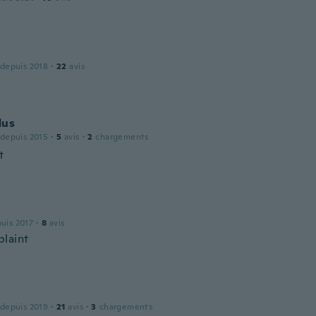
 depuis 2018
·
22
avis
dus
 depuis 2015
·
5
avis
·
2
chargements
t
puis 2017
·
8
avis
laint
 depuis 2019
·
21
avis
·
3
chargements