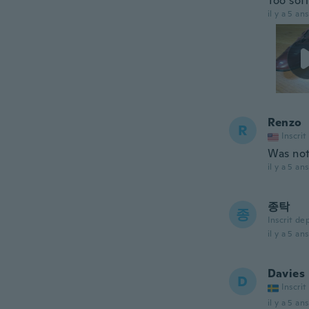
Too soft
il y a 5 ans
Renzo
R
Inscrit
Was not
il y a 5 ans
종탁
종
Inscrit de
il y a 5 ans
Davies
D
Inscrit
il y a 5 ans