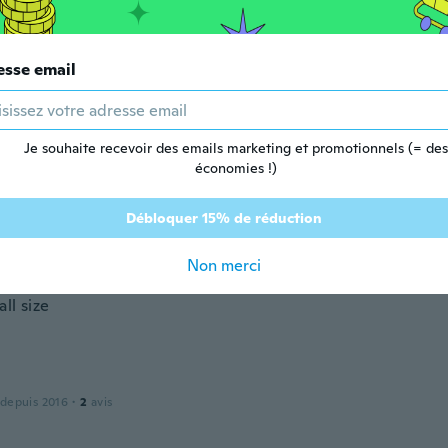
on
esse email
puis 2017
·
30
avis
Je souhaite recevoir des emails marketing et promotionnels (= des
économies !)
 depuis 2016
·
21
avis
Débloquer 15% de réduction
d
Non merci
 depuis 2016
·
69
avis
·
1
chargements
ll size
 depuis 2016
·
2
avis