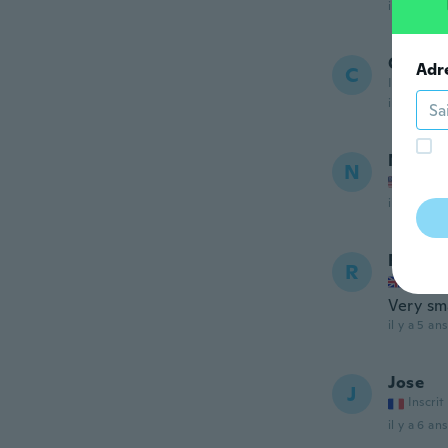
il y a 5 ans
Camer
Adr
C
Inscrit de
il y a 5 ans
Nelson
N
Inscrit
il y a 5 ans
Richar
R
Inscrit
Very sma
il y a 5 ans
Jose
J
Inscrit
il y a 6 ans