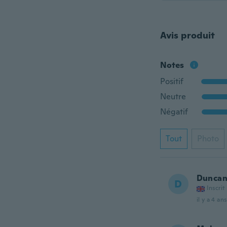
Avis produit
Notes
Positif
Neutre
Négatif
Tout
Photo
Dunca
D
Inscrit
il y a 4 ans