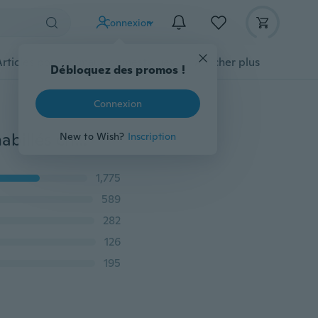
Connexion
Articles pour animaux domestiques
Afficher plus
Débloquez des promos !
Connexion
Mode pour hommes chaussures classiques hommes habillés chaussures plates de luxe 2017 hommes d'affaires Oxfords chaussures décontractées noir / marron
New to Wish?
Inscription
1,775
589
282
126
195