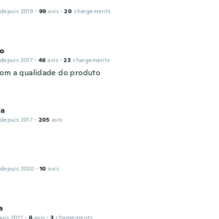
 depuis 2019
·
99
avis
·
20
chargements
ho
 depuis 2017
·
46
avis
·
23
chargements
om a qualidade do produto
la
 depuis 2017
·
205
avis
 depuis 2020
·
10
avis
a
puis 2021
·
6
avis
·
3
chargements