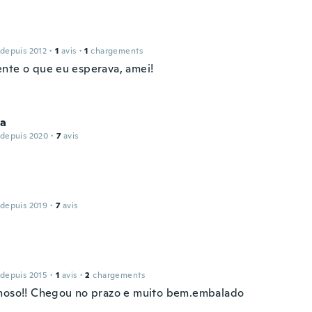
 depuis 2012
·
1
avis
·
1
chargements
nte o que eu esperava, amei!
na
 depuis 2020
·
7
avis
 depuis 2019
·
7
avis
 depuis 2015
·
1
avis
·
2
chargements
hoso!! Chegou no prazo e muito bem.embalado