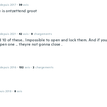
 depuis 2017
·
39
avis
e is ontzettend groot
 depuis 2021
·
42
avis
·
9
chargements
 10 of these.. Impossible to open and lock them. And if yo
pen one .. theyre not gonna close .
 depuis 2016
·
132
avis
·
2
chargements
puis 2018
·
8
avis