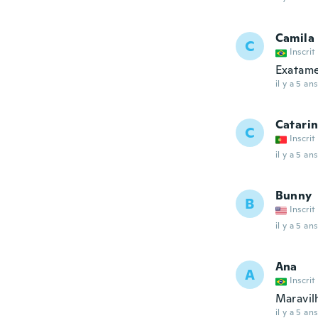
Camila
C
Inscrit
Exatame
il y a 5 ans
Catari
C
Inscrit
il y a 5 ans
Bunny
B
Inscrit
il y a 5 ans
Ana
A
Inscrit
Maravil
il y a 5 ans