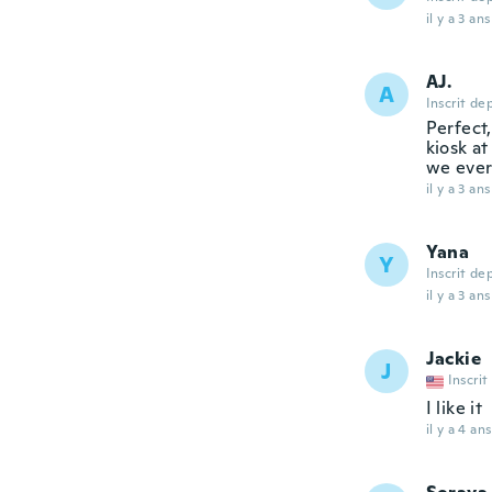
il y a 3 ans
AJ.
A
Inscrit de
Perfect
kiosk at
we ever
il y a 3 ans
Yana
Y
Inscrit de
il y a 3 ans
Jackie
J
Inscrit
I like it
il y a 4 ans