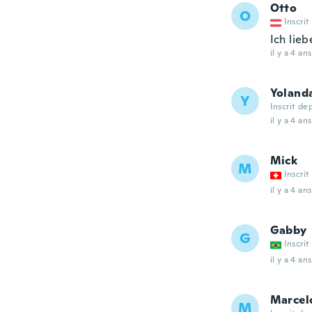
Otto
O
Inscrit
Ich lie
il y a 4 ans
Yoland
Y
Inscrit de
il y a 4 ans
Mick
M
Inscrit
il y a 4 ans
Gabby
G
Inscrit
il y a 4 ans
Marcel
M