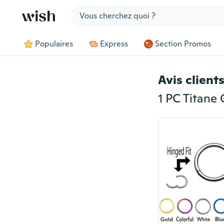
Jump to section
Populaires
Express
Section Promos
Avis client