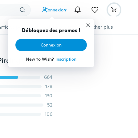
Connexion
Articles pour animaux domestiques
Afficher plus
Débloquez des promos !
Connexion
1 PC Titane G23 Labret Tragus Cartilage Nez Septum Pircing Corps Pircing Bijoux Articulé Segment Anneau Clicker, 16 jauge ou 14 jauge
New to Wish?
Inscription
664
178
130
52
106