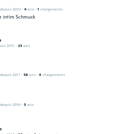
 depuis 2020
·
4
avis
·
1
chargements
be intim Schmuck
a
puis 2015
·
23
avis
 depuis 2017
·
58
avis
·
4
chargements
 depuis 2019
·
5
avis
o