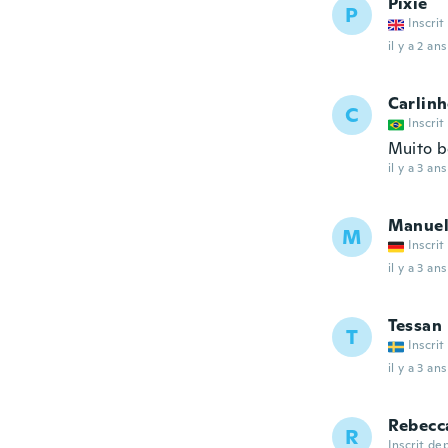
Pixie
P
Inscrit
il y a 2 ans
Carlin
C
Inscrit
Muito b
il y a 3 ans
Manue
M
Inscrit
il y a 3 ans
Tessan
T
Inscrit
il y a 3 ans
Rebecc
R
Inscrit de