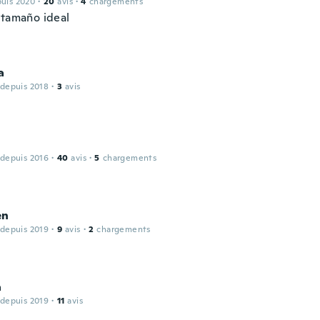
puis 2020
·
20
avis
·
4
chargements
 tamaño ideal
a
 depuis 2018
·
3
avis
 depuis 2016
·
40
avis
·
5
chargements
en
 depuis 2019
·
9
avis
·
2
chargements
a
 depuis 2019
·
11
avis