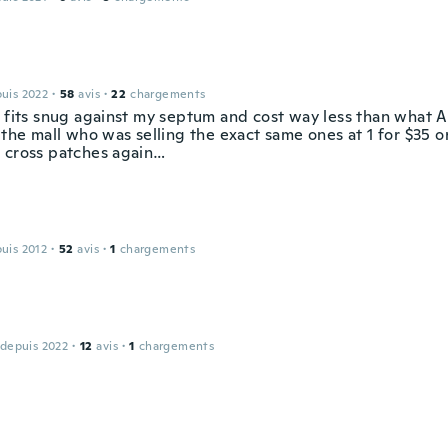
puis 2022
·
58
avis
·
22
chargements
, fits snug against my septum and cost way less than what 
 the mall who was selling the exact same ones at 1 for $35 or
 cross patches again…
puis 2012
·
52
avis
·
1
chargements
 depuis 2022
·
12
avis
·
1
chargements