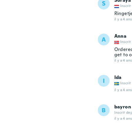
Soraya
S
Inscrit
Ringetj
il y a 4 ans
Anna
A
Inscrit
Ordered
get to o
il y a 4 ans
Ida
I
Inscrit
il y a 4 ans
bayron
B
Inscrit de
il y a 4 ans