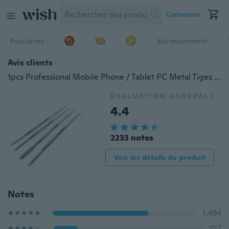
Connexion
Populaires
Vus récemment
Avis clients
1pcs Professional Mobile Phone / Tablet PC Metal Tiges de démontage Outil de réparation de baguettes en métal
ÉVALUATION GÉNÉRALE
4.4
2233 notes
Voir les détails du produit
Notes
1,494
357