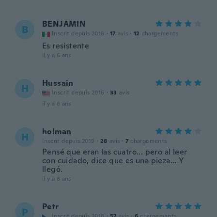
BENJAMIN
B
Inscrit depuis 2018
·
17
avis
·
12
chargements
Es resistente
il y a 6 ans
Hussain
H
Inscrit depuis 2016
·
33
avis
il y a 6 ans
holman
H
Inscrit depuis 2019
·
28
avis
·
7
chargements
Pensé que eran las cuatro... pero al leer
con cuidado, dice que es una pieza... Y
llegó.
il y a 6 ans
Petr
P
Inscrit depuis 2018
·
57
avis
·
6
chargements