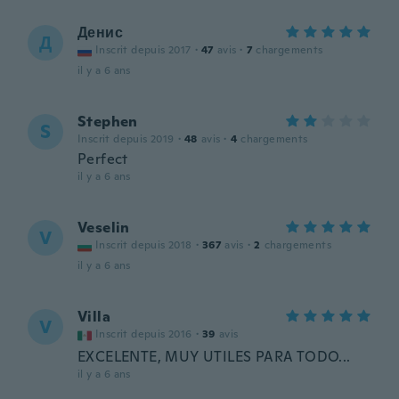
Денис
Д
Inscrit depuis 2017
·
47
avis
·
7
chargements
il y a 6 ans
Stephen
S
Inscrit depuis 2019
·
48
avis
·
4
chargements
Perfect
il y a 6 ans
Veselin
V
Inscrit depuis 2018
·
367
avis
·
2
chargements
il y a 6 ans
Villa
V
Inscrit depuis 2016
·
39
avis
EXCELENTE, MUY UTILES PARA TODO...
il y a 6 ans