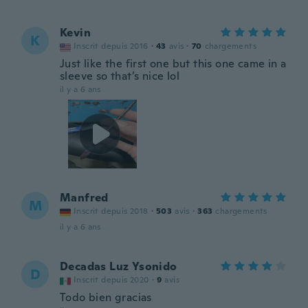
Kevin
K
Inscrit depuis 2016
·
43
avis
·
70
chargements
Just like the first one but this one came in a
sleeve so that’s nice lol
il y a 6 ans
Manfred
M
Inscrit depuis 2018
·
503
avis
·
363
chargements
il y a 6 ans
Decadas Luz Ysonido
D
Inscrit depuis 2020
·
9
avis
Todo bien gracias