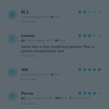
村上
村
Inscrit depuis 2019
·
27
avis
il y a 6 ans
Lonnie
L
Inscrit depuis 2017
·
86
avis
more like a clay modeling spatula that a
phone disassembly tool
il y a 6 ans
106
1
Inscrit depuis 2020
·
12
avis
il y a 6 ans
Perrie
P
Inscrit depuis 2018
·
556
avis
·
5
chargements
il y a 6 ans