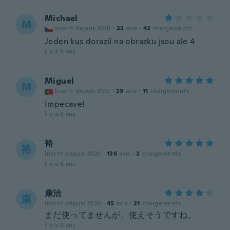
Michael
M
Inscrit depuis 2018
·
33
avis
·
42
chargements
Jeden kus dorazil na obrazku jsou ale 4
il y a 6 ans
Miguel
M
Inscrit depuis 2017
·
29
avis
·
11
chargements
Impecavel
il y a 6 ans
裕
裕
Inscrit depuis 2020
·
136
avis
·
2
chargements
il y a 6 ans
康治
康
Inscrit depuis 2020
·
45
avis
·
21
chargements
まだ使ってませんが、使えそうですね。
il y a 6 ans