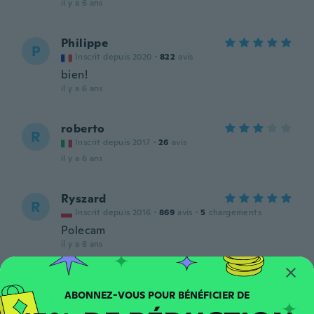
il y a 6 ans
Philippe
P
Inscrit depuis 2020
·
822
avis
bien!
il y a 6 ans
roberto
R
Inscrit depuis 2017
·
26
avis
il y a 6 ans
Ryszard
R
Inscrit depuis 2016
·
869
avis
·
5
chargements
Polecam
il y a 6 ans
Jason
J
Inscrit depuis 2017
·
101
avis
·
76
chargements
As advertised, well polish & strudy...