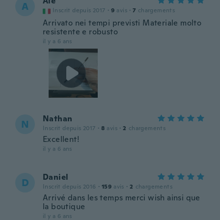
Ale
A
Inscrit depuis 2017
·
9
avis
·
7
chargements
Arrivato nei tempi previsti Materiale molto
resistente e robusto
il y a 6 ans
Nathan
N
Inscrit depuis 2017
·
8
avis
·
2
chargements
Excellent!
il y a 6 ans
Daniel
D
Inscrit depuis 2016
·
159
avis
·
2
chargements
Arrivé dans les temps merci wish ainsi que
la boutique
il y a 6 ans