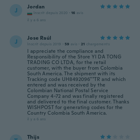
Jordan
J
Inscrit depuis 2020
·
16
avis
il y a 6 ans
Jose Raúl
J
Inscrit depuis 2019
·
59
avis
·
21
chargements
I appreciate the compliance and
Responsibility of the Store YI DA TONG
TRADING CO LTDA, for the retail
customer, with the buyer from Colombia
South America. The shipment with its
Tracking code UH8492096**TR and which
entered and was received by the
Colombian National Postal Service
Company 4-72 and was finally registered
and delivered to the final customer. Thanks
WISHPOST for generating codes for the
Country Colombia South America.
il y a 6 ans
Thijs