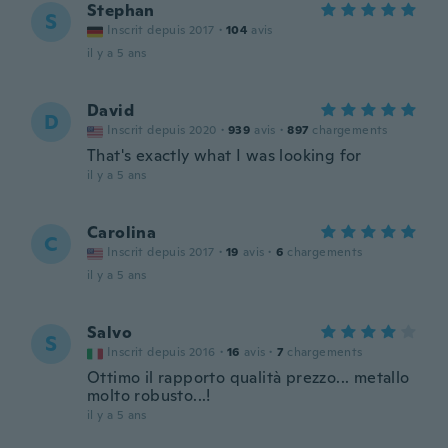
Stephan
S
Inscrit depuis 2017
·
104
avis
il y a 5 ans
David
D
Inscrit depuis 2020
·
939
avis
·
897
chargements
That's exactly what I was looking for
il y a 5 ans
Carolina
C
Inscrit depuis 2017
·
19
avis
·
6
chargements
il y a 5 ans
Salvo
S
Inscrit depuis 2016
·
16
avis
·
7
chargements
Ottimo il rapporto qualità prezzo... metallo
molto robusto...!
il y a 5 ans