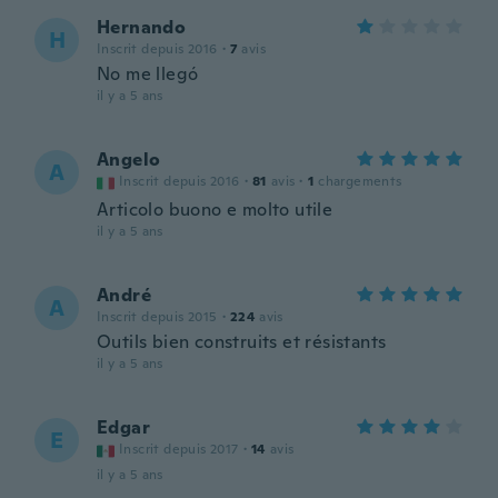
Hernando
H
Inscrit depuis 2016
·
7
avis
No me llegó
il y a 5 ans
Angelo
A
Inscrit depuis 2016
·
81
avis
·
1
chargements
Articolo buono e molto utile
il y a 5 ans
André
A
Inscrit depuis 2015
·
224
avis
Outils bien construits et résistants
il y a 5 ans
Edgar
E
Inscrit depuis 2017
·
14
avis
il y a 5 ans