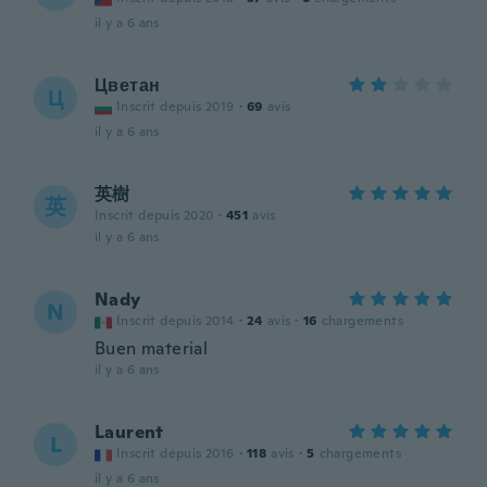
il y a 6 ans
Цветан
Ц
Inscrit depuis 2019
·
69
avis
il y a 6 ans
英樹
英
Inscrit depuis 2020
·
451
avis
il y a 6 ans
Nady
N
Inscrit depuis 2014
·
24
avis
·
16
chargements
Buen material
il y a 6 ans
Laurent
L
Inscrit depuis 2016
·
118
avis
·
5
chargements
il y a 6 ans