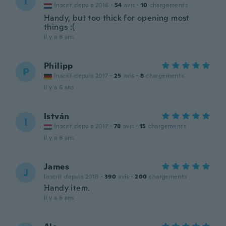
T
Inscrit depuis 2016
·
54
avis
·
10
chargements
Handy, but too thick for opening most
things :(
il y a 6 ans
Philipp
P
Inscrit depuis 2017
·
25
avis
·
8
chargements
il y a 6 ans
István
I
Inscrit depuis 2017
·
78
avis
·
15
chargements
il y a 6 ans
James
J
Inscrit depuis 2018
·
390
avis
·
200
chargements
Handy item.
il y a 6 ans