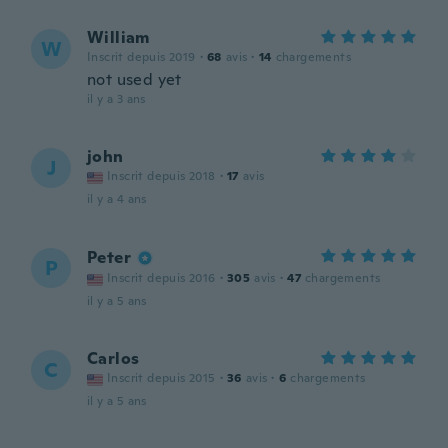
William
W
Inscrit depuis 2019
·
68
avis
·
14
chargements
not used yet
il y a 3 ans
john
J
Inscrit depuis 2018
·
17
avis
il y a 4 ans
Peter
P
Inscrit depuis 2016
·
305
avis
·
47
chargements
il y a 5 ans
Carlos
C
Inscrit depuis 2015
·
36
avis
·
6
chargements
il y a 5 ans