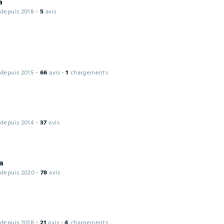
a
 depuis 2018
·
5
avis
 depuis 2015
·
66
avis
·
1
chargements
a
 depuis 2014
·
37
avis
a
 depuis 2020
·
78
avis
 depuis 2018
·
21
avis
·
4
chargements