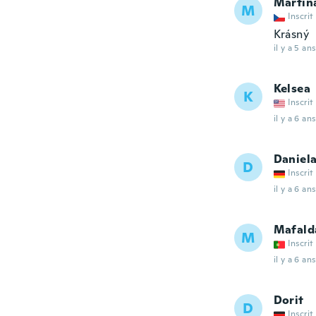
Martin
M
Inscrit
Krásný
il y a 5 ans
Kelsea
K
Inscrit
il y a 6 ans
Daniel
D
Inscrit
il y a 6 ans
Mafald
M
Inscrit
il y a 6 ans
Dorit
D
Inscrit