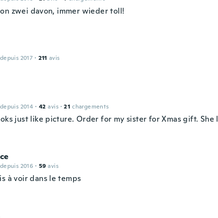
on zwei davon, immer wieder toll!
 depuis 2017
·
211
avis
 depuis 2014
·
42
avis
·
21
chargements
oks just like picture. Order for my sister for Xmas gift. She 
ce
 depuis 2016
·
59
avis
is à voir dans le temps
a