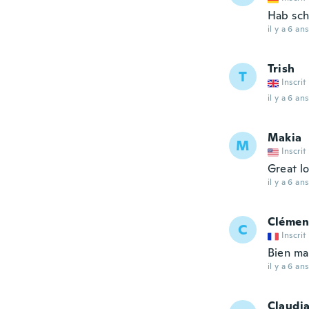
Hab sch
il y a 6 ans
Trish
T
Inscrit
il y a 6 ans
Makia
M
Inscrit
Great lo
il y a 6 ans
Clémen
C
Inscrit
Bien ma
il y a 6 ans
Claudi