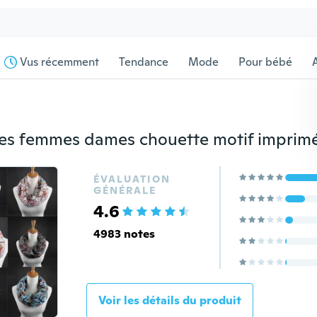
Vus récemment
Tendance
Mode
Pour bébé
s
ÉVALUATION
GÉNÉRALE
4.6
4983 notes
Voir les détails du produit