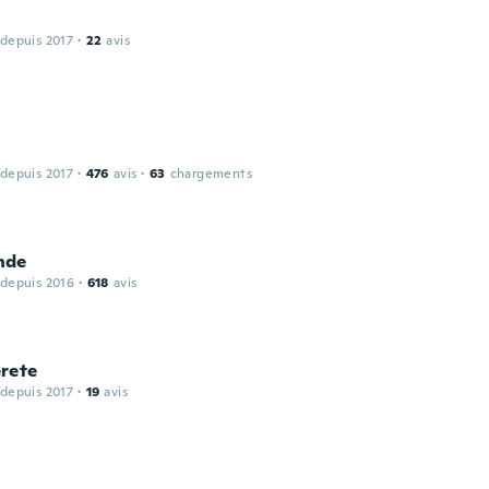
 depuis 2017
·
22
avis
 depuis 2017
·
476
avis
·
63
chargements
nde
 depuis 2016
·
618
avis
rete
 depuis 2017
·
19
avis