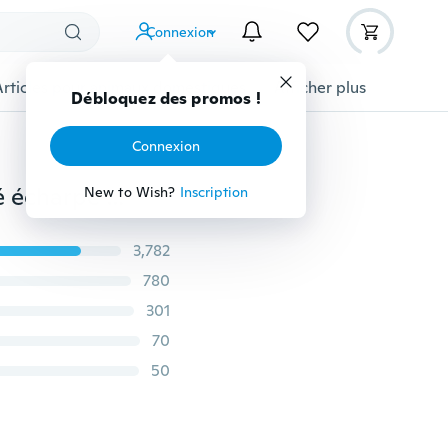
Connexion
Articles pour animaux domestiques
Afficher plus
Débloquez des promos !
Connexion
Marchandises femmes dames chouette motif imprimé écharpe écharpe chaude châle
New to Wish?
Inscription
3,782
780
301
70
50