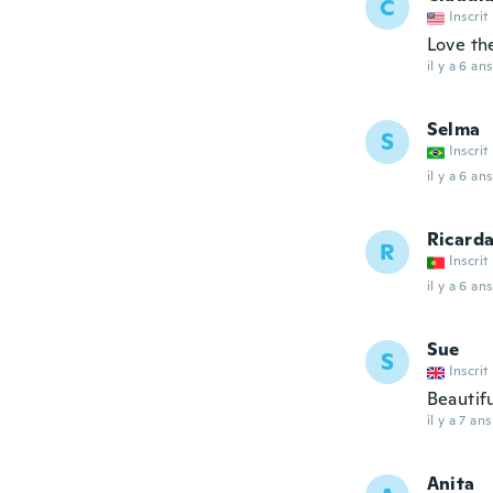
C
Inscrit
Love th
il y a 6 ans
Selma
S
Inscrit
il y a 6 ans
Ricard
R
Inscrit
il y a 6 ans
Sue
S
Inscrit
Beautifu
il y a 7 ans
Anita