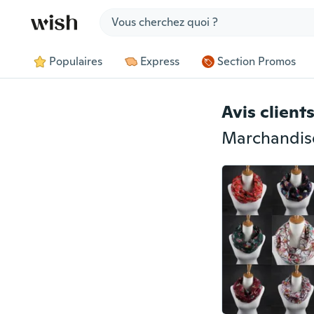
Jump to section
Populaires
Express
Section Promos
Avis client