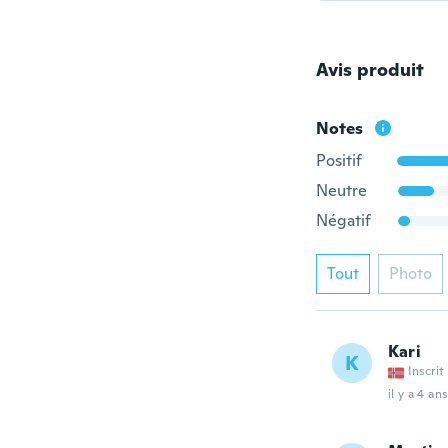
Avis produit
Notes
Positif
Neutre
Négatif
Tout
Photo
Kari
K
Inscrit
il y a 4 ans