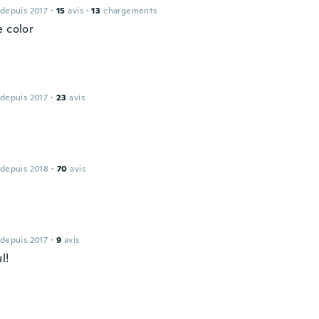
 depuis 2017
·
15
avis
·
13
chargements
e color
 depuis 2017
·
23
avis
a
 depuis 2018
·
70
avis
 depuis 2017
·
9
avis
l!