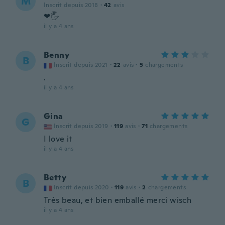
M
Inscrit depuis 2018
·
42
avis
❤🖐
il y a 4 ans
Benny
B
Inscrit depuis 2021
·
22
avis
·
5
chargements
.
il y a 4 ans
Gina
G
Inscrit depuis 2019
·
119
avis
·
71
chargements
I love it
il y a 4 ans
Betty
B
Inscrit depuis 2020
·
119
avis
·
2
chargements
Très beau, et bien emballé merci wisch
il y a 4 ans