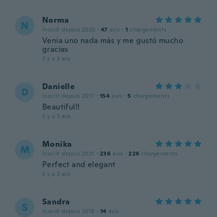
Norma
N
Inscrit depuis 2020
·
47
avis
·
1
chargements
Venía uno nada más y me gustó mucho
gracias
il y a 3 ans
Danielle
D
Inscrit depuis 2017
·
154
avis
·
5
chargements
Beautiful!!
il y a 3 ans
Monika
M
Inscrit depuis 2021
·
236
avis
·
226
chargements
Perfect and elegant
il y a 3 ans
Sandra
S
Inscrit depuis 2018
·
14
avis