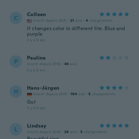
Colleen
C
Inscrit depuis 2021
·
21
avis
·
4
chargements
It changes color in different lite. Blue and
purple
il y a 5 ans
Pauline
P
Inscrit depuis 2016
·
49
avis
il y a 5 ans
Hans-Jürgen
H
Inscrit depuis 2019
·
794
avis
·
5
chargements
Gut
il y a 5 ans
Lindsay
L
Inscrit depuis 2018
·
29
avis
·
5
chargements
Beautiful ring