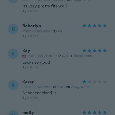
Inscrit depuis 2019
·
23
avis
·
19
chargements
Its very pretty fits well
il y a 4 ans
Beberlyn
B
Inscrit depuis 2016
·
4
avis
il y a 4 ans
Kay
K
Inscrit depuis 2017
·
17
avis
·
3
chargements
Looks so good
il y a 4 ans
Karen
K
Inscrit depuis 2017
·
70
avis
·
28
chargements
Never received it
il y a 4 ans
molly