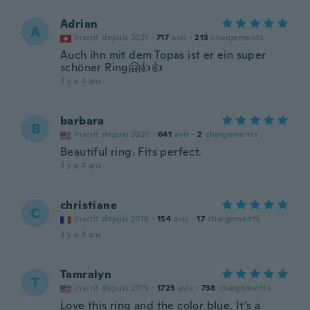
Adrian
A
Inscrit depuis 2021
·
717
avis
·
213
chargements
Auch ihn mit dem Topas ist er ein super
schöner Ring🤗👍👍
il y a 4 ans
barbara
B
Inscrit depuis 2020
·
641
avis
·
2
chargements
Beautiful ring. Fits perfect.
il y a 4 ans
christiane
C
Inscrit depuis 2016
·
154
avis
·
17
chargements
il y a 4 ans
Tamralyn
T
Inscrit depuis 2019
·
1725
avis
·
738
chargements
Love this ring and the color blue. It’s a