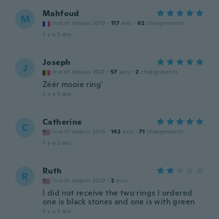
Mahfoud
M
Inscrit depuis 2019
·
117
avis
·
62
chargements
il y a 3 ans
Joseph
J
Inscrit depuis 2021
·
57
avis
·
2
chargements
Zéér mooie ring'
il y a 3 ans
Catherine
C
Inscrit depuis 2016
·
142
avis
·
71
chargements
il y a 3 ans
Ruth
R
Inscrit depuis 2022
·
2
avis
I did not receive the two rings I ordered
one is black stones and one is with green
il y a 3 ans