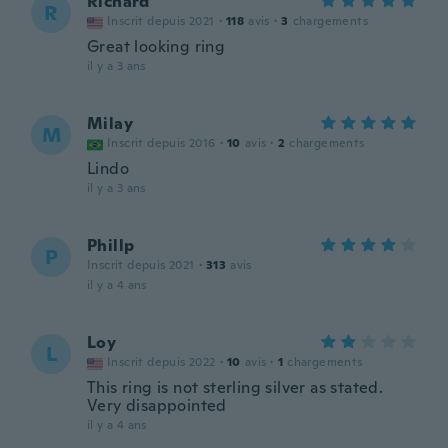
Richard
R
Inscrit depuis 2021
·
118
avis
·
3
chargements
Great looking ring
il y a 3 ans
Milay
M
Inscrit depuis 2016
·
10
avis
·
2
chargements
Lindo
il y a 3 ans
Phillp
P
Inscrit depuis 2021
·
313
avis
il y a 4 ans
Loy
L
Inscrit depuis 2022
·
10
avis
·
1
chargements
This ring is not sterling silver as stated.
Very disappointed
il y a 4 ans