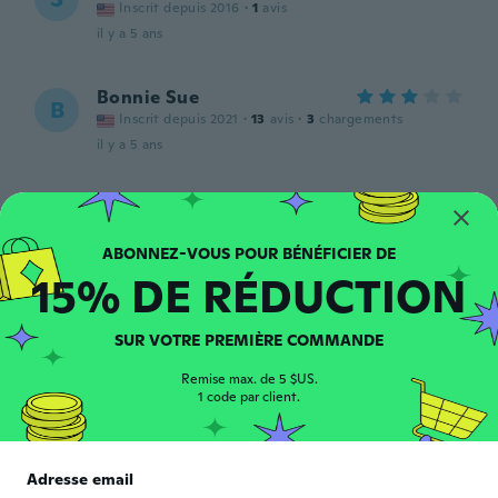
Inscrit depuis 2016
·
1
avis
il y a 5 ans
Bonnie Sue
B
Inscrit depuis 2021
·
13
avis
·
3
chargements
il y a 5 ans
Elizabeth
E
Inscrit depuis 2020
·
62
avis
·
5
chargements
Beautiful
15% DE RÉDUCTION
il y a 5 ans
SUR VOTRE PREMIÈRE COMMANDE
Cindy
C
Inscrit depuis 2018
·
18
avis
Remise max. de 5 $US.
il y a 5 ans
1 code par client.
Maete
M
Inscrit depuis 2018
·
17
avis
·
5
chargements
Adresse email