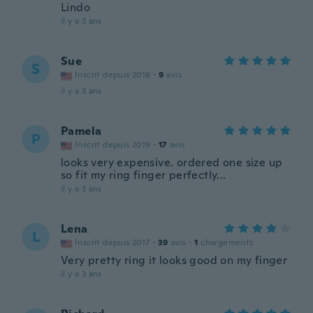
Lindo
il y a 3 ans
Sue
S
Inscrit depuis 2018
·
9
avis
il y a 3 ans
Pamela
P
Inscrit depuis 2019
·
17
avis
looks very expensive. ordered one size up
so fit my ring finger perfectly...
il y a 3 ans
Lena
L
Inscrit depuis 2017
·
39
avis
·
1
chargements
Very pretty ring it looks good on my finger
il y a 3 ans