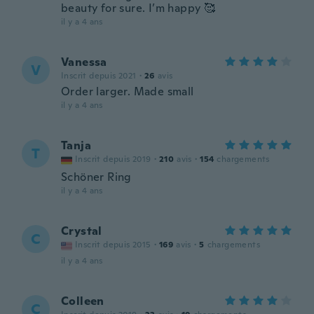
beauty for sure. I’m happy 🥰
il y a 4 ans
Vanessa
V
Inscrit depuis 2021
·
26
avis
Order larger. Made small
il y a 4 ans
Tanja
T
Inscrit depuis 2019
·
210
avis
·
154
chargements
Schöner Ring
il y a 4 ans
Crystal
C
Inscrit depuis 2015
·
169
avis
·
5
chargements
il y a 4 ans
Colleen
C