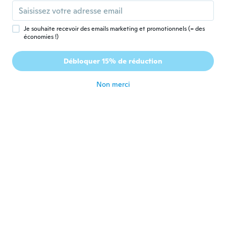
Lindo
il y a 5 ans
Je souhaite recevoir des emails marketing et promotionnels (= des
économies !)
Theresa
T
Inscrit depuis 2017
·
54
avis
·
3
chargements
Débloquer 15% de réduction
It is absolutely beautiful
il y a 5 ans
Non merci
Rudy
R
Inscrit depuis 2018
·
49
avis
il y a 5 ans
Earl
E
Inscrit depuis 2017
·
39
avis
·
3
chargements
il y a 5 ans
sofia
S
Inscrit depuis 2019
·
19
avis
·
7
chargements