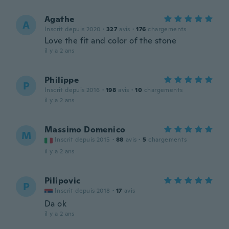
Agathe
A
Inscrit depuis 2020
·
327
avis
·
176
chargements
Love the fit and color of the stone
il y a 2 ans
Philippe
P
Inscrit depuis 2016
·
198
avis
·
10
chargements
il y a 2 ans
Massimo Domenico
M
Inscrit depuis 2015
·
88
avis
·
5
chargements
il y a 2 ans
Pilipovic
P
Inscrit depuis 2018
·
17
avis
Da ok
il y a 2 ans