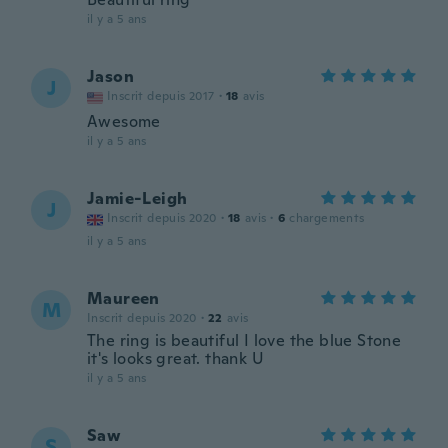
il y a 5 ans
Jason
J
Inscrit depuis 2017
·
18
avis
Awesome
il y a 5 ans
Jamie-Leigh
J
Inscrit depuis 2020
·
18
avis
·
6
chargements
il y a 5 ans
Maureen
M
Inscrit depuis 2020
·
22
avis
The ring is beautiful I love the blue Stone
it's looks great. thank U
il y a 5 ans
Saw
S