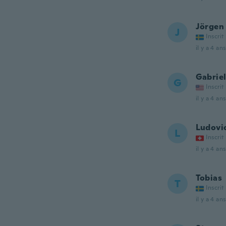
Jörgen
J
Inscrit
il y a 4 ans
Gabrie
G
Inscrit
il y a 4 ans
Ludovi
L
Inscrit
il y a 4 ans
Tobias
T
Inscrit
il y a 4 ans