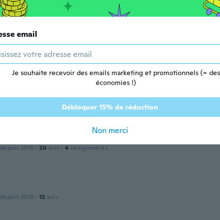
puis 2015
·
225
avis
·
1
chargements
esse email
ttle stick on
Je souhaite recevoir des emails marketing et promotionnels (= des
économies !)
 depuis 2015
·
1
avis
ed it
Débloquer 15% de réduction
Non merci
av
 depuis 2016
·
20
avis
·
4
chargements
 depuis 2019
·
12
avis