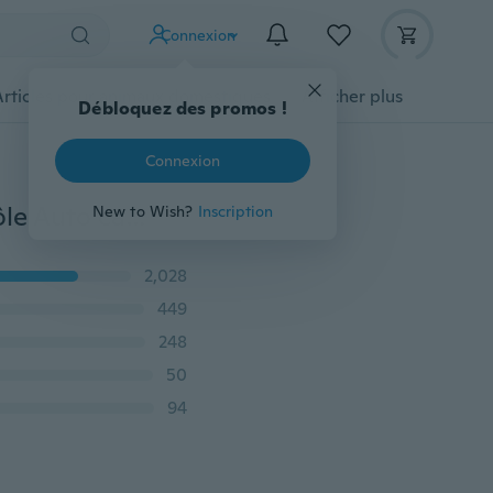
Connexion
Articles pour animaux domestiques
Afficher plus
Débloquez des promos !
Connexion
Autocollants d'avertissement fous me font sourire drôle Auto capots de voiture coffre Thriller fenêtre arrière corps pare-chocs vinyle autocollant autocollant
New to Wish?
Inscription
2,028
449
248
50
94