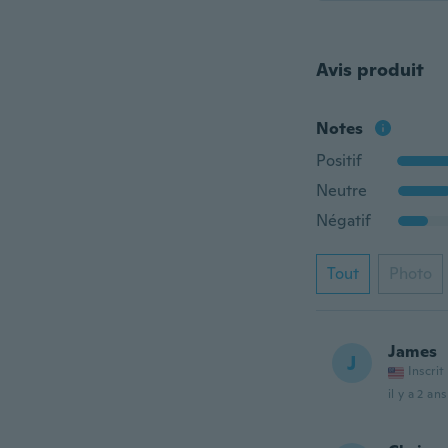
Avis produit
Notes
Positif
Neutre
Négatif
Tout
Photo
James
J
Inscrit
il y a 2 ans