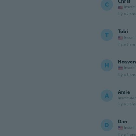
Chris
C
Inscrit
il y a 2 ans
Tobi
T
Inscrit
il y a 3 ans
Heaven
H
Inscrit
il y a 3 ans
Amie
A
Inscrit de
il y a 3 ans
Dan
D
Inscrit
il y a 4 ans