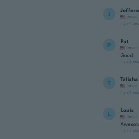
Jeffer
J
Inscrit
il y a 4 ans
Pat
P
Inscrit
Good
il y a 5 ans
Talisha
T
Inscrit
il y a 5 ans
Louis
L
Inscrit
Aweso
il y a 5 ans