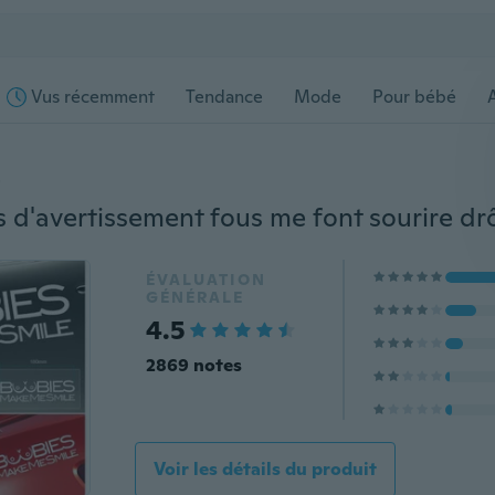
Vus récemment
Tendance
Mode
Pour bébé
s
ÉVALUATION
GÉNÉRALE
4.5
2869 notes
Voir les détails du produit