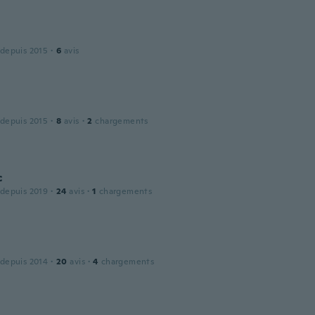
 depuis 2015
·
6
avis
l
 depuis 2015
·
8
avis
·
2
chargements
c
 depuis 2019
·
24
avis
·
1
chargements
 depuis 2014
·
20
avis
·
4
chargements