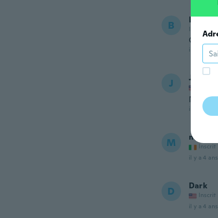
Baz
B
Inscrit de
Adr
Great li
il y a 4 ans
Jake
J
Inscrit
Nice lov
il y a 4 ans
mirosl
M
Inscrit
il y a 4 ans
Dark
D
Inscrit
il y a 4 ans