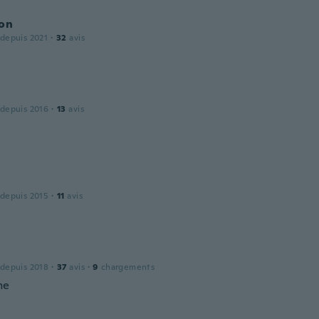
son
 depuis 2021
·
32
avis
 depuis 2016
·
13
avis
 depuis 2015
·
11
avis
 depuis 2018
·
37
avis
·
9
chargements
me