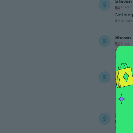
Steven
S
Inscrit
Nothing 
il y a 4 ans
Shawn
S
Inscrit
folded i
il y a 4 ans
Steven
S
Inscrit
It was a
funny..
il y a 4 ans
Strody
S
Inscrit
il y a 4 ans