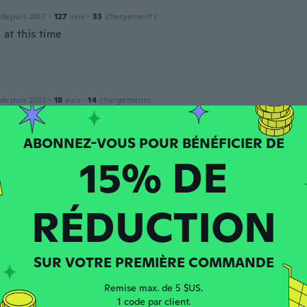
 depuis 2017
·
127
avis
·
33
chargements
at this time
 depuis 2021
·
18
avis
·
14
chargements
n half during packaging, left seam in graphics. idiot!
15% DE
 depuis 2017
·
127
avis
·
33
chargements
 sticker that myself and 2 other friends just had to have. Bec
RÉDUCTION
SUR VOTRE PREMIÈRE COMMANDE
 depuis 2018
·
2
avis
Remise max. de 5 $US.
1 code par client.