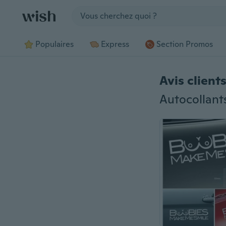
Jump to section
Populaires
Express
Section Promos
Avis client