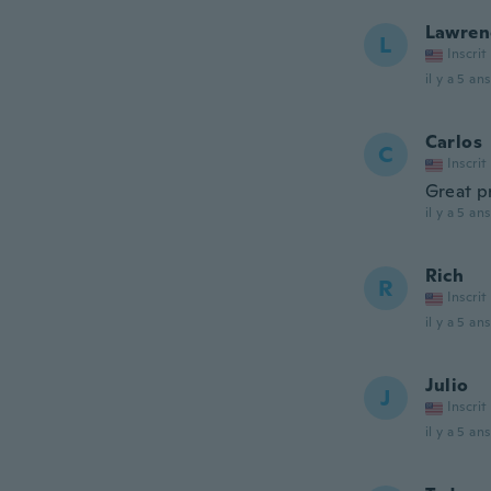
Lawren
L
Inscrit
il y a 5 ans
Carlos
C
Inscrit
Great p
il y a 5 ans
Rich
R
Inscrit
il y a 5 ans
Julio
J
Inscrit
il y a 5 ans