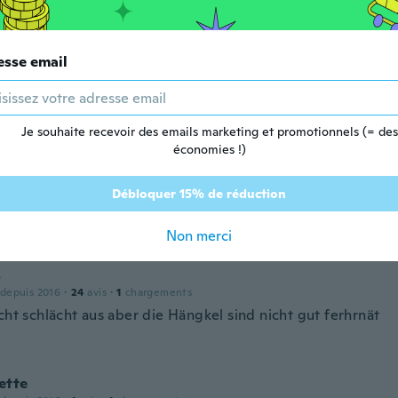
 depuis 2016
·
18
avis
·
6
chargements
z solide Mais très jolie et conforme à l'image
esse email
ullaim
 depuis 2018
·
1
avis
Je souhaite recevoir des emails marketing et promotionnels (= des
économies !)
Débloquer 15% de réduction
 depuis 2017
·
21
avis
·
2
chargements
Non merci
s
 depuis 2016
·
24
avis
·
1
chargements
cht schlächt aus aber die Hängkel sind nicht gut ferhrnät
ette