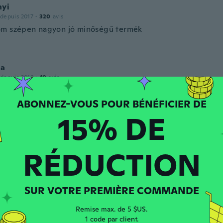
nyi
 depuis 2017
·
320
avis
m szépen nagyon jó minőségű termék
la
 depuis 2019
·
10
avis
15% DE
 depuis 2017
·
55
avis
·
2
chargements
RÉDUCTION
la
 depuis 2017
·
63
avis
SUR VOTRE PREMIÈRE COMMANDE
Remise max. de 5 $US.
1 code par client.