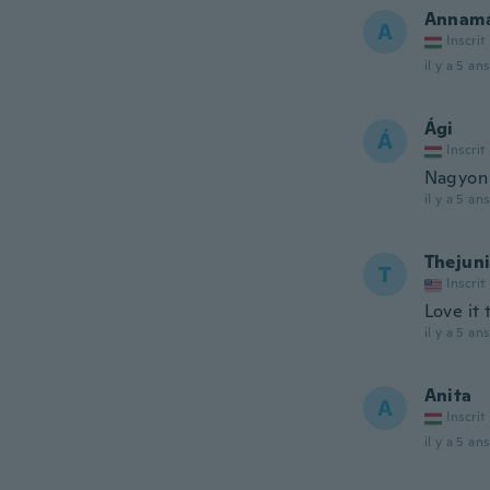
Annamá
A
Inscrit
il y a 5 ans
Ági
Á
Inscrit
Nagyon 
il y a 5 ans
Thejuni
T
Inscrit
Love it
il y a 5 ans
Anita
A
Inscrit
il y a 5 ans