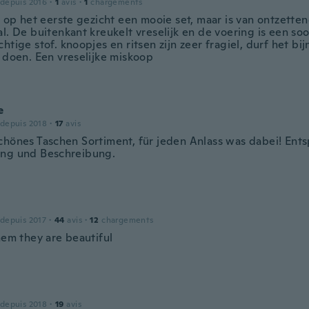
 depuis 2016
·
1
avis
·
1
chargements
t op het eerste gezicht een mooie set, maar is van ontzetten
l. De buitenkant kreukelt vreselijk en de voering is een soo
htige stof. knoopjes en ritsen zijn zeer fragiel, durf het bi
e doen. Een vreselijke miskoop
e
 depuis 2018
·
17
avis
chönes Taschen Sortiment, für jeden Anlass was dabei! Ent
ng und Beschreibung.
 depuis 2017
·
44
avis
·
12
chargements
hem they are beautiful
 depuis 2018
·
19
avis