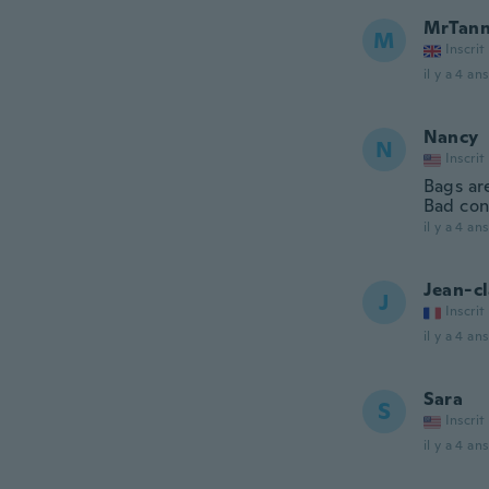
MrTann
M
Inscrit
il y a 4 ans
Nancy
N
Inscrit
Bags ar
Bad con
il y a 4 ans
Jean-c
J
Inscrit
il y a 4 ans
Sara
S
Inscrit
il y a 4 ans