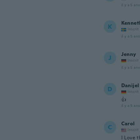
il y a 5 ans
Kennet
K
Inscrit
il y a 5 ans
Jenny
J
Inscrit
il y a 5 ans
Danijel
D
Inscrit
👍
il y a 5 ans
Carol
C
Inscrit
I Love t