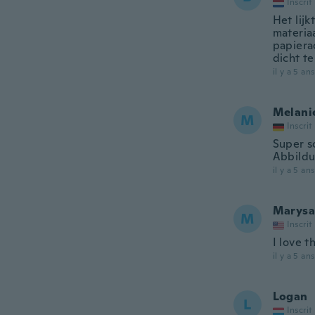
Inscrit
Het lijk
materiaa
papierac
dicht t
il y a 5 ans
Melani
M
Inscrit
Super s
Abbildu
il y a 5 ans
Marysa
M
Inscrit
I love t
il y a 5 ans
Logan
L
Inscrit