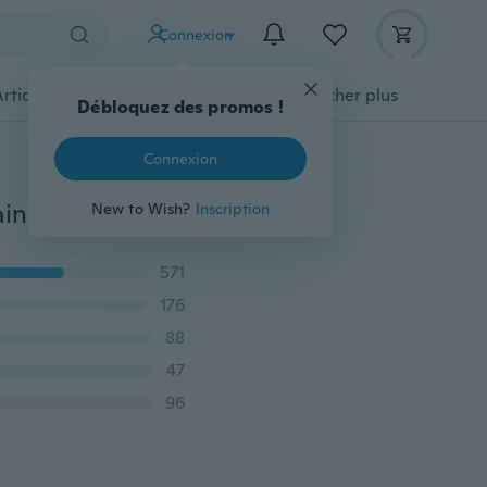
Connexion
Articles pour animaux domestiques
Afficher plus
Débloquez des promos !
Connexion
Mei & ge Six pièces motif os sac pour femme sac à main + sac à bandoulière + sac de messager + sac à bandoulière + portefeuille + porte-clés
New to Wish?
Inscription
571
176
88
47
96