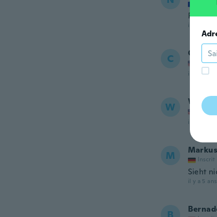
Inscrit
Pas asse
il y a 5 ans
Adr
Clarap
C
Inscrit
il y a 5 ans
Wanda
W
Inscrit
il y a 5 ans
Marku
M
Inscrit
Sieht ni
il y a 5 ans
Bernad
B