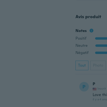
Avis produit
Notes
Positif
Neutre
Négatif
Tout
Photo
P
P
Inscrit
Love thi
il y a 4 ans