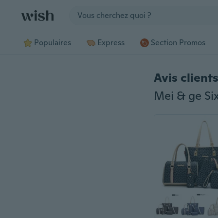
Jump to section
Populaires
Express
Section Promos
Avis client