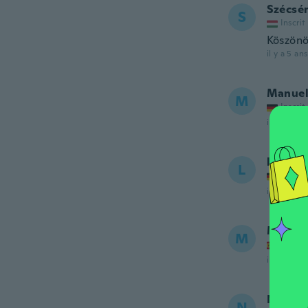
Szécsé
S
Inscrit
Köszönö
il y a 5 ans
Manue
M
Inscrit
il y a 5 ans
lector
L
Inscrit
il y a 5 ans
Manue
M
Inscrit
il y a 5 ans
Nath
N