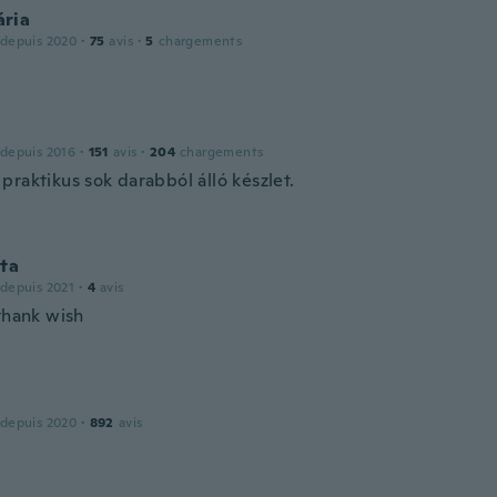
ria
 depuis 2020
·
75
avis
·
5
chargements
 depuis 2016
·
151
avis
·
204
chargements
praktikus sok darabból álló készlet.
ta
 depuis 2021
·
4
avis
 thank wish
 depuis 2020
·
892
avis