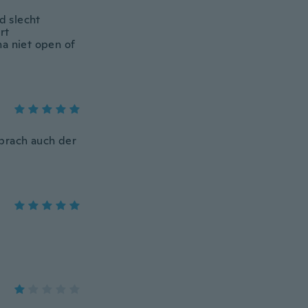
d slecht
rt
jna niet open of
sprach auch der