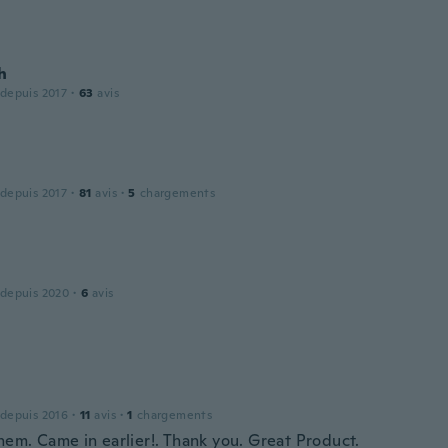
h
 depuis 2017
·
63
avis
 depuis 2017
·
81
avis
·
5
chargements
 depuis 2020
·
6
avis
 depuis 2016
·
11
avis
·
1
chargements
hem. Came in earlier!. Thank you. Great Product.