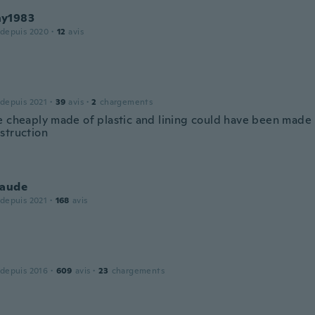
y1983
 depuis 2020
·
12
avis
 depuis 2021
·
39
avis
·
2
chargements
e cheaply made of plastic and lining could have been made b
struction
laude
 depuis 2021
·
168
avis
 depuis 2016
·
609
avis
·
23
chargements