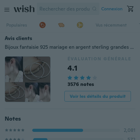
Connexion
Populaires
Vus récemment
Avis clients
Bijoux fantaisie 925 mariage en argent sterling grandes boucles d'oreilles 925 boucles d'oreilles créoles en cristal à la mode femmes boucles d'oreilles
ÉVALUATION GÉNÉRALE
4.1
3576 notes
Voir les détails du produit
Notes
2,081
572