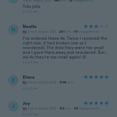
Inscrit depuis 2023
·
144
avis
·
13
chargements
Très jolie
il y a 2 ans
Noelle
N
Inscrit depuis 2021
·
201
avis
·
47
chargements
I've ordered these 4x. Twice I received the
right size. (I had broken one so I
reordered). The 3rdx they were too small
and I gave them away and reordered. But...
my 4x they're too small again! 😔
il y a 2 ans
Elena
E
Inscrit depuis 2018
·
1248
avis
il y a 2 ans
Joy
J
Inscrit depuis 2015
·
123
avis
·
95
chargements
il y a 2 ans