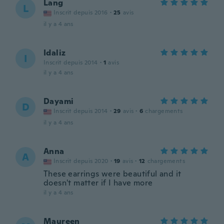
Lang
L
Inscrit depuis 2016
·
25
avis
il y a 4 ans
Idaliz
I
Inscrit depuis 2014
·
1
avis
il y a 4 ans
Dayami
D
Inscrit depuis 2014
·
29
avis
·
6
chargements
il y a 4 ans
Anna
A
Inscrit depuis 2020
·
19
avis
·
12
chargements
These earrings were beautiful and it
doesn't matter if I have more
il y a 4 ans
Maureen