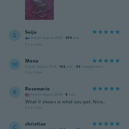
Seija
S
Inscrit depuis 2020
·
974
avis
il y a 2 ans
Mona
M
Inscrit depuis 2014
·
122
avis
·
33
chargements
il y a 2 ans
Rosemarie
R
Inscrit depuis 2019
·
9
avis
What it shows is what you get. Nice..
il y a 2 ans
christian
C