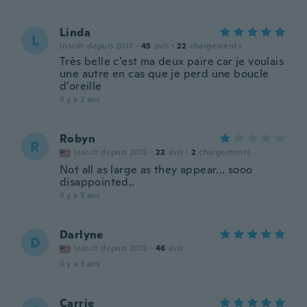
Linda
L
Inscrit depuis 2017
·
45
avis
·
22
chargements
Très belle c’est ma deux paire car je voulais
une autre en cas que je perd une boucle
d’oreille
il y a 2 ans
Robyn
R
Inscrit depuis 2015
·
22
avis
·
2
chargements
Not all as large as they appear... sooo
disappointed..
il y a 3 ans
Darlyne
D
Inscrit depuis 2015
·
46
avis
il y a 3 ans
Carrie