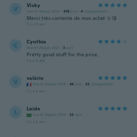
Vicky
V
Inscrit depuis 2016
·
318
avis
·
4
chargements
Merci très contente de mon achat ☺😘
il y a 5 ans
Cynthia
C
Inscrit depuis 2021
·
3
avis
Pretty good stuff for the price.
il y a 5 ans
valérie
V
Inscrit depuis 2019
·
44
avis
·
22
chargements
il y a 5 ans
Leide
L
Inscrit depuis 2019
·
33
avis
il y a 5 ans