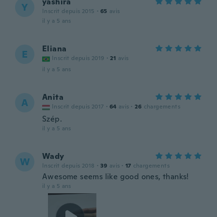
yashira
Y
Inscrit depuis 2015
·
65
avis
il y a 5 ans
Eliana
E
Inscrit depuis 2019
·
21
avis
il y a 5 ans
Anita
A
Inscrit depuis 2017
·
64
avis
·
26
chargements
Szép.
il y a 5 ans
Wady
W
Inscrit depuis 2018
·
39
avis
·
17
chargements
Awesome seems like good ones, thanks!
il y a 5 ans