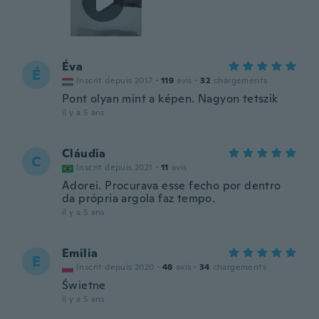
Éva
É
Inscrit depuis 2017
·
119
avis
·
32
chargements
Pont olyan mint a képen. Nagyon tetszik
il y a 5 ans
Cláudia
C
Inscrit depuis 2021
·
11
avis
Adorei. Procurava esse fecho por dentro
da própria argola faz tempo.
il y a 5 ans
Emilia
E
Inscrit depuis 2020
·
48
avis
·
34
chargements
Świetne
il y a 5 ans