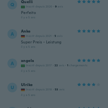
Quelli
Q
Inscrit depuis 2020
·
9
avis
Perfeito
il y a 5 ans
Anke
A
Inscrit depuis 2021
·
5
avis
Super Preis - Leistung
il y a 5 ans
angela
A
Inscrit depuis 2017
·
22
avis
·
1
chargements
il y a 5 ans
Ulrike
U
Inscrit depuis 2018
·
53
avis
il y a 5 ans