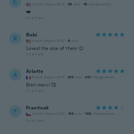
C
Inscrit depuis 2023
·
85
avis
·
16
chargements
❤️
il y a 3 ans
Rubi
R
Inscrit depuis 2022
·
6
avis
Loved the size of them 😉
il y a 3 ans
Arlette
A
Inscrit depuis 2019
·
815
avis
·
451
chargements
Bien merci 🥰
il y a 3 ans
Frantisek
F
Inscrit depuis 2020
·
110
avis
·
109
chargements
il y a 3 ans