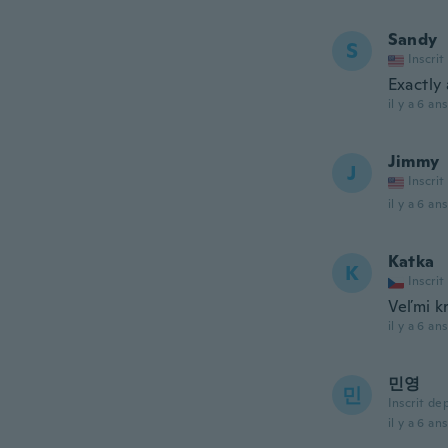
Sandy
S
Inscrit
Exactly 
il y a 6 ans
Jimmy
J
Inscrit
il y a 6 ans
Katka
K
Inscrit
Veľmi kr
il y a 6 ans
민영
민
Inscrit de
il y a 6 ans