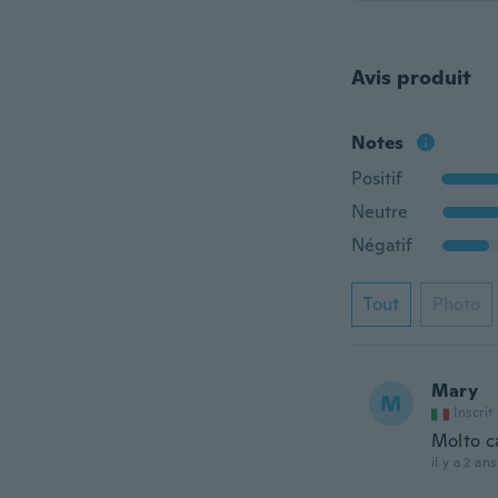
Avis produit
Notes
Positif
Neutre
Négatif
Tout
Photo
Mary
M
Inscrit
Molto ca
il y a 2 ans