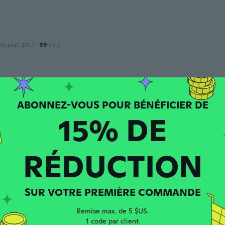
 depuis 2017
·
59
avis
 depuis 2017
·
9
avis
·
2
chargements
o long
15% DE
RÉDUCTION
 depuis 2019
·
4
avis
om gostei
SUR VOTRE PREMIÈRE COMMANDE
Remise max. de 5 $US.
 depuis 2017
·
15
avis
1 code par client.