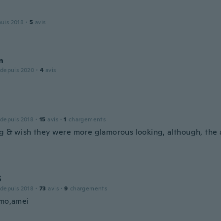
puis 2018
·
5
avis
n
 depuis 2020
·
4
avis
 depuis 2018
·
15
avis
·
1
chargements
big & wish they were more glamorous looking, although, the 
S
 depuis 2018
·
73
avis
·
9
chargements
imo,amei