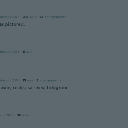
 depuis 2018
·
275
avis
·
23
chargements
as pictured.
 depuis 2015
·
6
avis
 depuis 2017
·
15
avis
·
2
chargements
ásne, realita sa rovná fotografii
puis 2019
·
36
avis