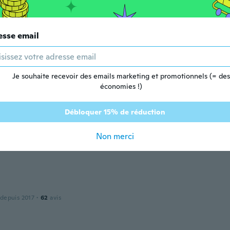
ore
esse email
 depuis 2020
·
49
avis
·
1
chargements
Je souhaite recevoir des emails marketing et promotionnels (= des
économies !)
 depuis 2017
·
1
avis
Débloquer 15% de réduction
Non merci
 depuis 2016
·
25
avis
 depuis 2017
·
62
avis