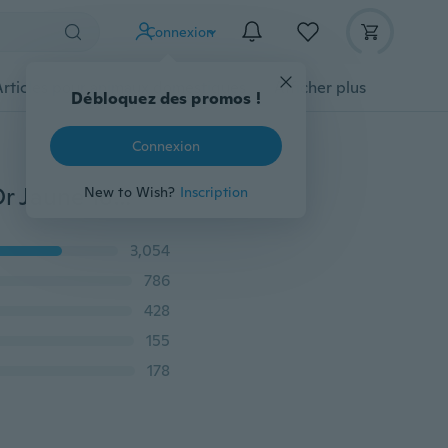
Connexion
Articles pour animaux domestiques
Afficher plus
Débloquez des promos !
Connexion
Pendients Collier Femme Pendentifs Femme Plaqué Or Jaune 18 carats Rubis/Emeraude/Saphir Bleu Saphir Bijoux en Cristal Autrichien Parures de Bijoux Collier Chaîne+Artifices
New to Wish?
Inscription
3,054
786
428
155
178