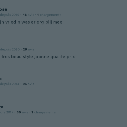
ose
 depuis 2019
·
48
avis
·
1
chargements
jn vriedin was er erg blij mee
 depuis 2020
·
29
avis
 tres beau style ,bonne qualité prix
a
 depuis 2014
·
96
avis
ta
puis 2017
·
30
avis
·
1
chargements