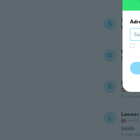
il y a 6 ans
Salvat
Adr
S
Inscrit
il y a 6 ans
Umus
U
Inscrit
il y a 6 ans
Edina
E
Inscrit
il y a 6 ans
Leonor
L
Inscrit
Lindo
il y a 6 ans