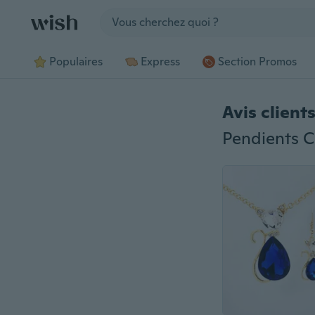
Jump to section
Populaires
Express
Section Promos
Avis client