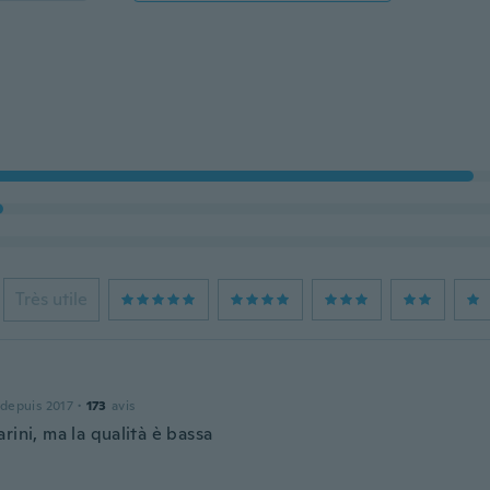
Très utile
 depuis 2017
·
173
avis
rini, ma la qualità è bassa