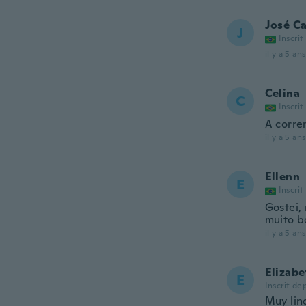
José Ca
J
Inscrit
il y a 5 ans
Celina
C
Inscrit
A corre
il y a 5 ans
Ellenn
E
Inscrit
Gostei,
muito b
il y a 5 ans
Elizabe
E
Inscrit de
Muy lind