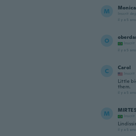
Monica
M
Inscrit de
il y a 5 ans
oberda
O
Inscrit
il y a 5 ans
Carol
C
Inscrit
Little 
them.
il y a 5 ans
MIRTE
M
Inscrit
Lindíss
il y a 5 ans