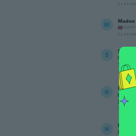
il y a 6 ans
Madon
M
Inscrit
il y a 6 ans
Stacey
S
Inscrit
Took to
il y a 6 ans
Glauco
G
Inscrit
Muito b
il y a 6 ans
Nancy
N
Inscrit