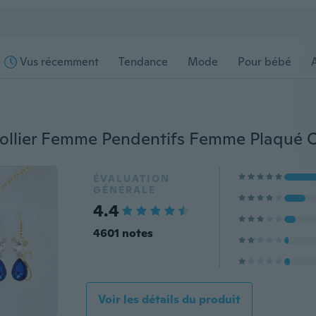
Vus récemment
Tendance
Mode
Pour bébé
s
ÉVALUATION
GÉNÉRALE
4.4
4601 notes
Voir les détails du produit