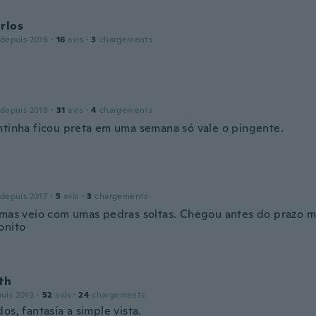
rlos
 depuis 2016
·
16
avis
·
3
chargements
 depuis 2018
·
31
avis
·
4
chargements
ntinha ficou preta em uma semana só vale o pingente.
 depuis 2017
·
5
avis
·
3
chargements
 mas veio com umas pedras soltas. Chegou antes do prazo m
onito
th
puis 2019
·
52
avis
·
24
chargements
os, fantasía a simple vista.