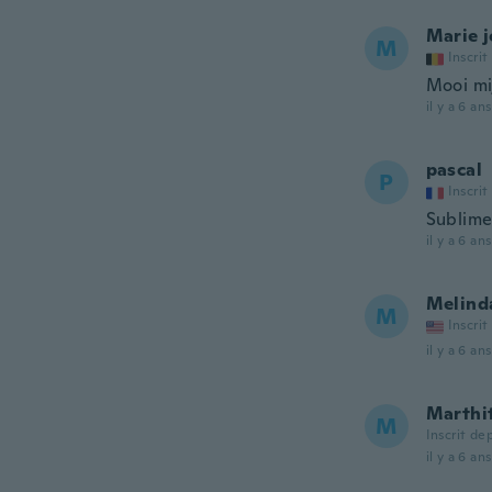
Marie j
M
Inscrit
Mooi mi
il y a 6 ans
pascal
P
Inscrit
Sublime
il y a 6 ans
Melind
M
Inscrit
il y a 6 ans
Marthi
M
Inscrit de
il y a 6 ans