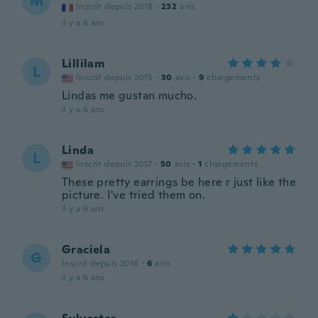
M
Inscrit depuis 2018
·
232
avis
il y a 6 ans
Lillilam
L
Inscrit depuis 2015
·
30
avis
·
9
chargements
Lindas me gustan mucho.
il y a 6 ans
Linda
L
Inscrit depuis 2017
·
50
avis
·
1
chargements
These pretty earrings be here r just like the
picture. I've tried them on.
il y a 6 ans
Graciela
G
Inscrit depuis 2016
·
6
avis
il y a 6 ans