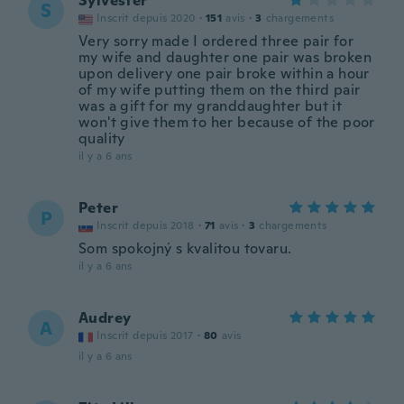
Sylvester
S
Inscrit depuis 2020
·
151
avis
·
3
chargements
Very sorry made I ordered three pair for
my wife and daughter one pair was broken
upon delivery one pair broke within a hour
of my wife putting them on the third pair
was a gift for my granddaughter but it
won't give them to her because of the poor
quality
il y a 6 ans
Peter
P
Inscrit depuis 2018
·
71
avis
·
3
chargements
Som spokojný s kvalitou tovaru.
il y a 6 ans
Audrey
A
Inscrit depuis 2017
·
80
avis
il y a 6 ans