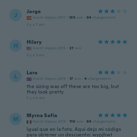
Jorge
J
Inscrit depuis 2017
·
135
avis
·
94
chargements
il y a 2 ans
Hilary
H
Inscrit depuis 2015
·
27
avis
il y a 3 ans
Lara
L
Inscrit depuis 2019
·
17
avis
·
4
chargements
the sizing was off these are too big, but
they look pretty
il y a 4 ans
Myrna Sofia
M
Inscrit depuis 2019
·
110
avis
·
80
chargements
Igual que en la foto. Aquí dejo mi código
para obtener un descuento: wypjhwt