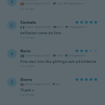
V
Inscrit depuis 2017
·
15
avis
·
1
chargements
il y a 5 ans
Carmela
C
Inscrit depuis 2019
·
36
avis
·
17
chargements
bellissimi come da foto
il y a 5 ans
Karin
K
Inscrit depuis 2017
·
67
avis
·
13
chargements
Fina men inte lika glittriga som på bilderna
il y a 5 ans
Sierra
S
Inscrit depuis 2017
·
9
avis
Thank u
il y a 5 ans