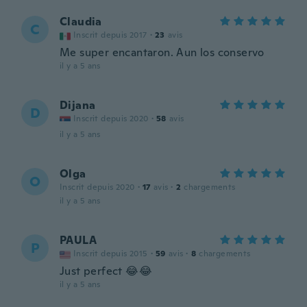
Claudia
C
Inscrit depuis 2017
·
23
avis
Me super encantaron. Aun los conservo
il y a 5 ans
Dijana
D
Inscrit depuis 2020
·
58
avis
il y a 5 ans
Olga
O
Inscrit depuis 2020
·
17
avis
·
2
chargements
il y a 5 ans
PAULA
P
Inscrit depuis 2015
·
59
avis
·
8
chargements
Just perfect 😂😂
il y a 5 ans