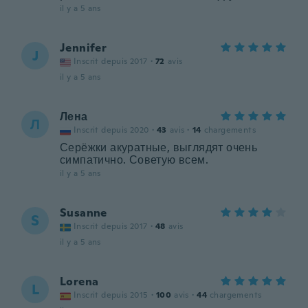
il y a 5 ans
Jennifer
J
Inscrit depuis 2017
·
72
avis
il y a 5 ans
Лена
Л
Inscrit depuis 2020
·
43
avis
·
14
chargements
Серёжки акуратные, выглядят очень
симпатично. Советую всем.
il y a 5 ans
Susanne
S
Inscrit depuis 2017
·
48
avis
il y a 5 ans
Lorena
L
Inscrit depuis 2015
·
100
avis
·
44
chargements