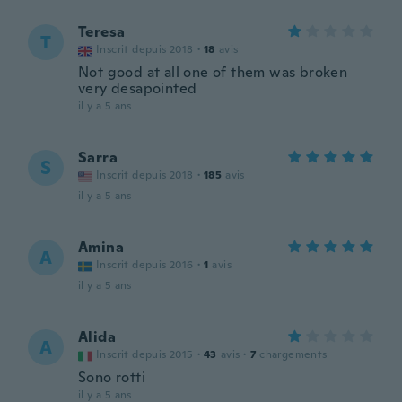
Teresa
T
Inscrit depuis 2018
·
18
avis
Not good at all one of them was broken
very desapointed
il y a 5 ans
Sarra
S
Inscrit depuis 2018
·
185
avis
il y a 5 ans
Amina
A
Inscrit depuis 2016
·
1
avis
il y a 5 ans
Alida
A
Inscrit depuis 2015
·
43
avis
·
7
chargements
Sono rotti
il y a 5 ans