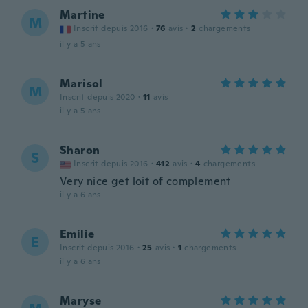
Martine
M
Inscrit depuis 2016
·
76
avis
·
2
chargements
il y a 5 ans
Marisol
M
Inscrit depuis 2020
·
11
avis
il y a 5 ans
Sharon
S
Inscrit depuis 2016
·
412
avis
·
4
chargements
Very nice get loit of complement
il y a 6 ans
Emilie
E
Inscrit depuis 2016
·
25
avis
·
1
chargements
il y a 6 ans
Maryse