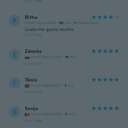
il y a 5 ans
Ritha
R
Inscrit depuis 2016
·
80
avis
·
1
chargements
Lindo me gusto mucho
il y a 5 ans
Zdenka
Z
Inscrit depuis 2020
·
41
avis
il y a 5 ans
Tânia
T
Inscrit depuis 2021
·
2
avis
il y a 5 ans
Sonja
S
Inscrit depuis 2020
·
5
avis
il y a 5 ans