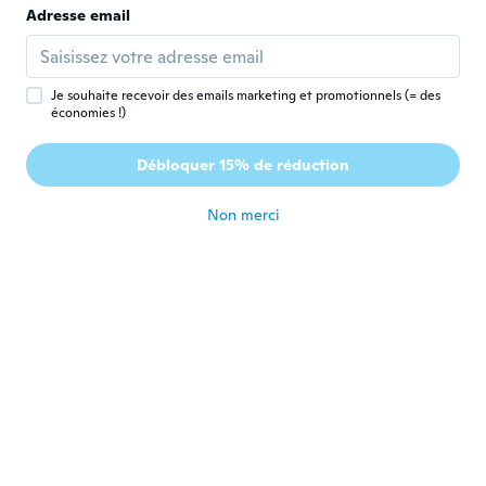
Sheila
Adresse email
S
Inscrit depuis 2020
·
17
avis
I like them there cute nice
il y a 6 ans
Je souhaite recevoir des emails marketing et promotionnels (= des
économies !)
Benvenuta
B
Débloquer 15% de réduction
Inscrit depuis 2020
·
7
avis
il y a 6 ans
Non merci
NameDeleted
N
Inscrit depuis 2016
·
124
avis
·
4
chargements
il y a 6 ans
Lena
L
Inscrit depuis 2020
·
25
avis
·
1
chargements
Um dos brincos não encaixa. Está
completamente torto
il y a 6 ans