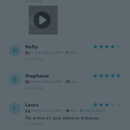
il y a 5 ans
Holly
H
Inscrit depuis 2019
·
3
avis
il y a 5 ans
Stephanie
S
Inscrit depuis 2018
·
25
avis
il y a 5 ans
Laura
L
Inscrit depuis 2019
·
19
avis
·
5
chargements
No entra en que deberia enbonar..
il y a 5 ans