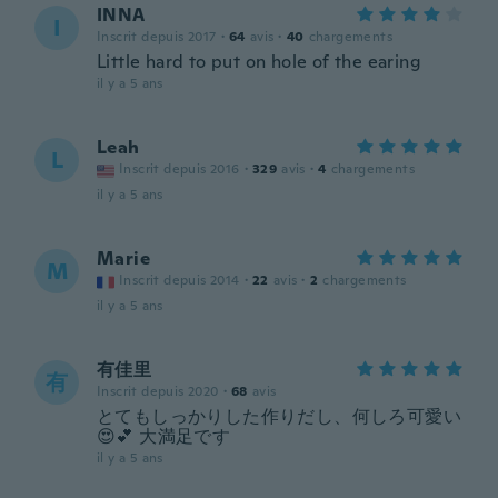
INNA
I
Inscrit depuis 2017
·
64
avis
·
40
chargements
Little hard to put on hole of the earing
il y a 5 ans
Leah
L
Inscrit depuis 2016
·
329
avis
·
4
chargements
il y a 5 ans
Marie
M
Inscrit depuis 2014
·
22
avis
·
2
chargements
il y a 5 ans
有佳里
有
Inscrit depuis 2020
·
68
avis
とてもしっかりした作りだし、何しろ可愛い
😍💕 大満足です
il y a 5 ans