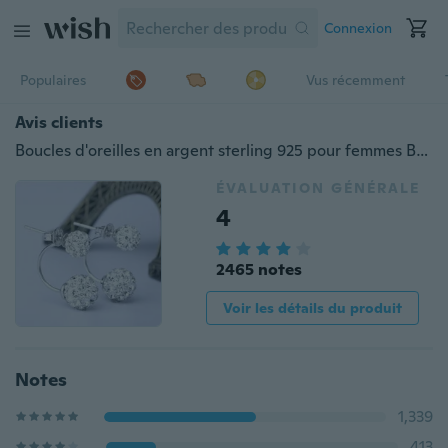
Connexion
Populaires
Vus récemment
Avis clients
Boucles d'oreilles en argent sterling 925 pour femmes Boucles d'oreilles en forme de boule de haute qualité
ÉVALUATION GÉNÉRALE
4
2465 notes
Voir les détails du produit
Notes
1,339
413