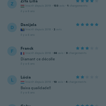
Zita Lilla
Z
Inscrit depuis 2019
·
133
avis
·
1
chargements
il y a 6 ans
Danijela
D
Inscrit depuis 2018
·
2
avis
il y a 6 ans
Franck
F
Inscrit depuis 2018
·
66
avis
·
9
chargements
Diamant ce décolle
il y a 6 ans
Lúcia
L
Inscrit depuis 2019
·
10
avis
·
4
chargements
Baixa qualidade!!
il y a 6 ans