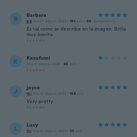
Barbara
B
Inscrit depuis 2020
·
191
avis
·
99
chargements
Es tal como se describe en la imagen. Brilla
muy bonito
il y a 5 ans
Kazufumi
K
Inscrit depuis 2020
·
65
avis
il y a 5 ans
joyce
J
Inscrit depuis 2020
·
158
avis
Very pretty.
il y a 5 ans
Lucy
L
Inscrit depuis 2020
·
35
avis