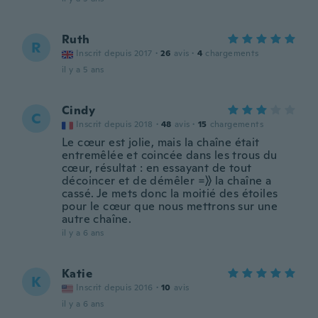
Ruth
R
Inscrit depuis 2017
·
26
avis
·
4
chargements
il y a 5 ans
Cindy
C
Inscrit depuis 2018
·
48
avis
·
15
chargements
Le cœur est jolie, mais la chaîne était
entremêlée et coincée dans les trous du
cœur, résultat : en essayant de tout
décoincer et de démêler =》 la chaîne a
cassé. Je mets donc la moitié des étoiles
pour le cœur que nous mettrons sur une
autre chaîne.
il y a 6 ans
Katie
K
Inscrit depuis 2016
·
10
avis
il y a 6 ans