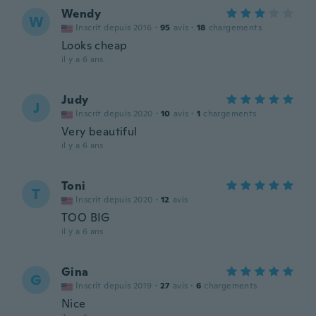
Wendy
W
Inscrit depuis 2016
·
95
avis
·
18
chargements
Looks cheap
il y a 6 ans
Judy
J
Inscrit depuis 2020
·
10
avis
·
1
chargements
Very beautiful
il y a 6 ans
Toni
T
Inscrit depuis 2020
·
12
avis
TOO BIG
il y a 6 ans
Gina
G
Inscrit depuis 2019
·
27
avis
·
6
chargements
Nice