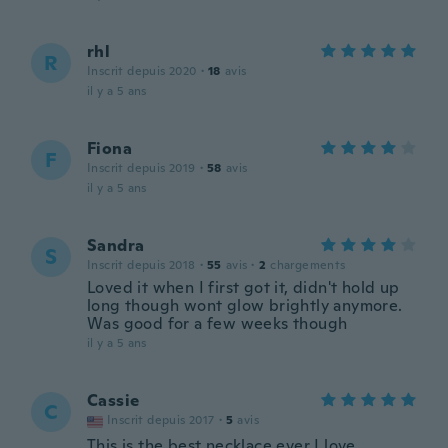
rhl
R
Inscrit depuis 2020
·
18
avis
il y a 5 ans
Fiona
F
Inscrit depuis 2019
·
58
avis
il y a 5 ans
Sandra
S
Inscrit depuis 2018
·
55
avis
·
2
chargements
Loved it when I first got it, didn't hold up
long though wont glow brightly anymore.
Was good for a few weeks though
il y a 5 ans
Cassie
C
Inscrit depuis 2017
·
5
avis
This is the best necklace ever I love