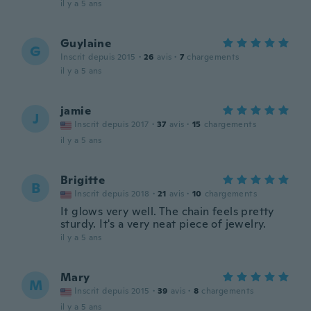
il y a 5 ans
Guylaine
G
Inscrit depuis 2015
·
26
avis
·
7
chargements
il y a 5 ans
jamie
J
Inscrit depuis 2017
·
37
avis
·
15
chargements
il y a 5 ans
Brigitte
B
Inscrit depuis 2018
·
21
avis
·
10
chargements
It glows very well. The chain feels pretty
sturdy. It's a very neat piece of jewelry.
il y a 5 ans
Mary
M
Inscrit depuis 2015
·
39
avis
·
8
chargements
il y a 5 ans