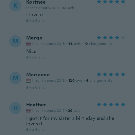
Kortnee
K
Inscrit depuis 2018
·
64
avis
I love it
il y a 6 ans
Margo
M
Inscrit depuis 2018
·
68
avis
·
19
chargements
Nice
il y a 6 ans
Marianna
M
Inscrit depuis 2018
·
120
avis
·
4
chargements
il y a 6 ans
Heather
H
Inscrit depuis 2017
·
29
avis
I got it for my sister's birthday and she
loves it
il y a 6 ans