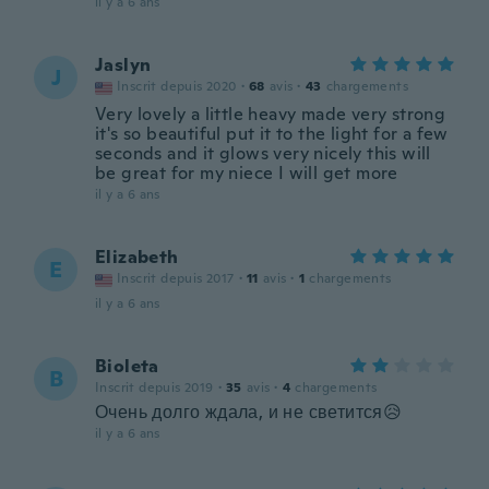
il y a 6 ans
Jaslyn
J
Inscrit depuis 2020
·
68
avis
·
43
chargements
Very lovely a little heavy made very strong
it's so beautiful put it to the light for a few
seconds and it glows very nicely this will
be great for my niece I will get more
il y a 6 ans
Elizabeth
E
Inscrit depuis 2017
·
11
avis
·
1
chargements
il y a 6 ans
Bioleta
B
Inscrit depuis 2019
·
35
avis
·
4
chargements
Очень долго ждала, и не светится😥
il y a 6 ans