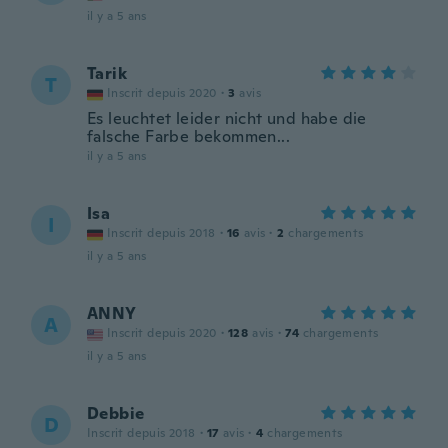
il y a 5 ans
Tarik
T
Inscrit depuis 2020
·
3
avis
Es leuchtet leider nicht und habe die
falsche Farbe bekommen...
il y a 5 ans
Isa
I
Inscrit depuis 2018
·
16
avis
·
2
chargements
il y a 5 ans
ANNY
A
Inscrit depuis 2020
·
128
avis
·
74
chargements
il y a 5 ans
Debbie
D
Inscrit depuis 2018
·
17
avis
·
4
chargements