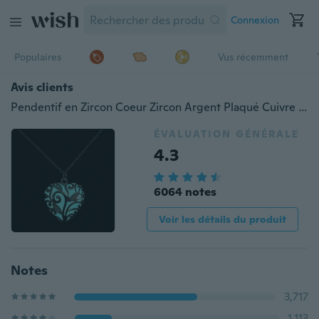
Connexion
Populaires
Vus récemment
Avis clients
Pendentif en Zircon Coeur Zircon Argent Plaqué Cuivre Lumineux Pendentif Fée Ronde Magique Collier Cercle Lumineux
ÉVALUATION GÉNÉRALE
4.3
6064 notes
Voir les détails du produit
Notes
3,717
1,113