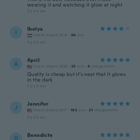
wearing it and watching it glow at night
il y a 5 ans
Ibolya
I
Inscrit depuis 2018
·
30
avis
il y a 5 ans
April
A
Inscrit depuis 2020
·
25
avis
·
4
chargements
Quality is cheap but it’s neat that it glows
in the dark
il y a 5 ans
Jennifer
J
Inscrit depuis 2017
·
102
avis
·
21
chargements
il y a 5 ans
Benedicte
B