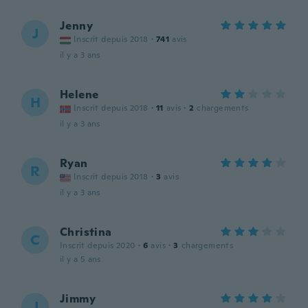
Jenny
J
Inscrit depuis 2018
·
741
avis
il y a 3 ans
Helene
H
Inscrit depuis 2018
·
11
avis
·
2
chargements
il y a 3 ans
Ryan
R
Inscrit depuis 2018
·
3
avis
il y a 3 ans
Christina
C
Inscrit depuis 2020
·
6
avis
·
3
chargements
il y a 5 ans
Jimmy
J