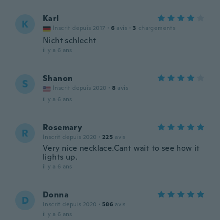
Karl
K
Inscrit depuis 2017
·
6
avis
·
3
chargements
Nicht schlecht
il y a 6 ans
Shanon
S
Inscrit depuis 2020
·
8
avis
il y a 6 ans
Rosemary
R
Inscrit depuis 2020
·
225
avis
Very nice necklace.Cant wait to see how it
lights up.
il y a 6 ans
Donna
D
Inscrit depuis 2020
·
586
avis
il y a 6 ans