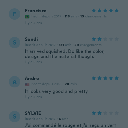
Francisca
F
Inscrit depuis 2017
·
118
avis
·
13
chargements
il y a 4 ans
Sandi
S
Inscrit depuis 2012
·
121
avis
·
39
chargements
It arrived squished. Do like the color,
design and the material though.
il y a 5 ans
Andre
A
Inscrit depuis 2018
·
20
avis
It looks very good and pretty
il y a 5 ans
SYLVIE
S
Inscrit depuis 2017
·
6
avis
J'ai commandé le rouge et j'ai reçu un vert