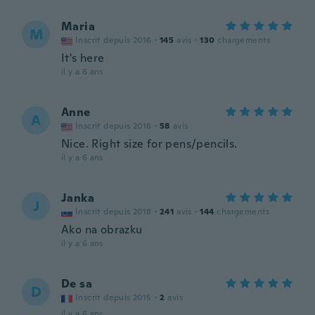
Maria
M
Inscrit depuis 2016
·
145
avis
·
130
chargements
It's here
il y a 6 ans
Anne
A
Inscrit depuis 2018
·
58
avis
Nice. Right size for pens/pencils.
il y a 6 ans
Janka
J
Inscrit depuis 2018
·
241
avis
·
144
chargements
Ako na obrazku
il y a 6 ans
De sa
D
Inscrit depuis 2015
·
2
avis
il y a 6 ans