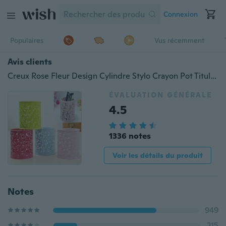
Connexion
Populaires
Vus récemment
Avis clients
Creux Rose Fleur Design Cylindre Stylo Crayon Pot Titulaire Conteneur Organisateur
ÉVALUATION GÉNÉRALE
4.5
1336 notes
Voir les détails du produit
Notes
949
215