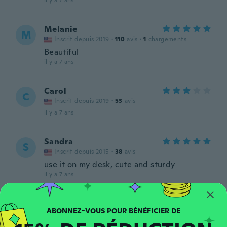
il y a 7 ans
Melanie
M
Inscrit depuis 2019
·
110
avis
·
1
chargements
Beautiful
il y a 7 ans
Carol
C
Inscrit depuis 2019
·
53
avis
il y a 7 ans
Sandra
S
Inscrit depuis 2015
·
38
avis
use it on my desk, cute and sturdy
il y a 7 ans
Solène
S
Inscrit depuis 2015
·
36
avis
·
1
chargements
il y a 7 ans