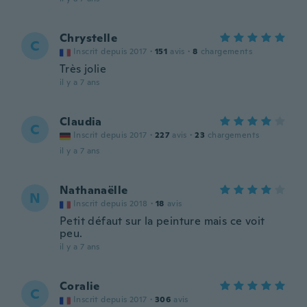
Chrystelle
C
Inscrit depuis 2017
·
151
avis
·
8
chargements
Très jolie
il y a 7 ans
Claudia
C
Inscrit depuis 2017
·
227
avis
·
23
chargements
il y a 7 ans
Nathanaëlle
N
Inscrit depuis 2018
·
18
avis
Petit défaut sur la peinture mais ce voit
peu.
il y a 7 ans
Coralie
C
Inscrit depuis 2017
·
306
avis