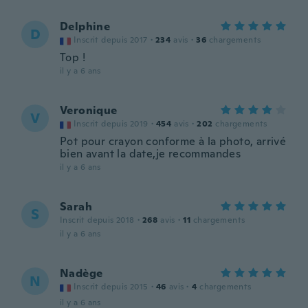
Delphine
D
Inscrit depuis 2017
·
234
avis
·
36
chargements
Top !
il y a 6 ans
Veronique
V
Inscrit depuis 2019
·
454
avis
·
202
chargements
Pot pour crayon conforme à la photo, arrivé
bien avant la date,je recommandes
il y a 6 ans
Sarah
S
Inscrit depuis 2018
·
268
avis
·
11
chargements
il y a 6 ans
Nadège
N
Inscrit depuis 2015
·
46
avis
·
4
chargements
il y a 6 ans