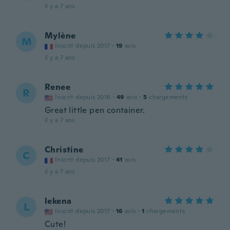
il y a 7 ans
Mylène
M
Inscrit depuis 2017
·
19
avis
il y a 7 ans
Renee
R
Inscrit depuis 2016
·
49
avis
·
5
chargements
Great little pen container.
il y a 7 ans
Christine
C
Inscrit depuis 2017
·
41
avis
il y a 7 ans
lekena
L
Inscrit depuis 2017
·
16
avis
·
1
chargements
Cute!