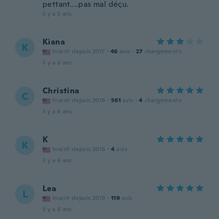
pettant....pas mal déçu.
il y a 5 ans
Kiana
K
Inscrit depuis 2017
·
46
avis
·
27
chargements
il y a 6 ans
Christina
C
Inscrit depuis 2016
·
561
avis
·
4
chargements
il y a 6 ans
K
K
Inscrit depuis 2016
·
4
avis
il y a 6 ans
Lea
L
Inscrit depuis 2019
·
119
avis
il y a 6 ans