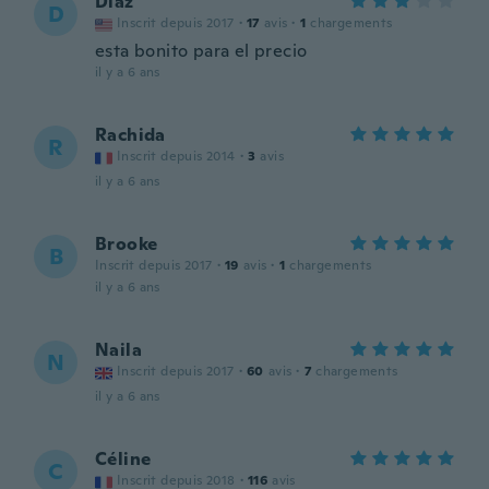
Diaz
D
Inscrit depuis 2017
·
17
avis
·
1
chargements
esta bonito para el precio
il y a 6 ans
Rachida
R
Inscrit depuis 2014
·
3
avis
il y a 6 ans
Brooke
B
Inscrit depuis 2017
·
19
avis
·
1
chargements
il y a 6 ans
Naila
N
Inscrit depuis 2017
·
60
avis
·
7
chargements
il y a 6 ans
Céline
C
Inscrit depuis 2018
·
116
avis