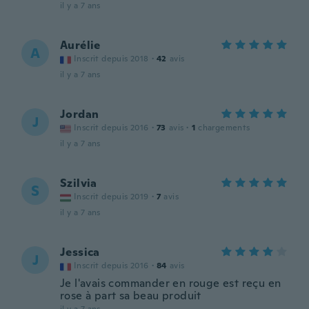
il y a 7 ans
Aurélie
A
Inscrit depuis 2018
·
42
avis
il y a 7 ans
Jordan
J
Inscrit depuis 2016
·
73
avis
·
1
chargements
il y a 7 ans
Szilvia
S
Inscrit depuis 2019
·
7
avis
il y a 7 ans
Jessica
J
Inscrit depuis 2016
·
84
avis
Je l'avais commander en rouge est reçu en
rose à part sa beau produit