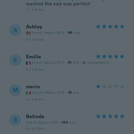
wanted the size was perfect
il y a 6 ans
Ashley
A
Inscrit depuis 2015
·
90
avis
il y a 6 ans
Emilie
E
Inscrit depuis 2017
·
75
avis
·
2
chargements
il y a 6 ans
maria
M
Inscrit depuis 2016
·
16
avis
il y a 6 ans
Belinda
B
Inscrit depuis 2016
·
134
avis
il y a 6 ans