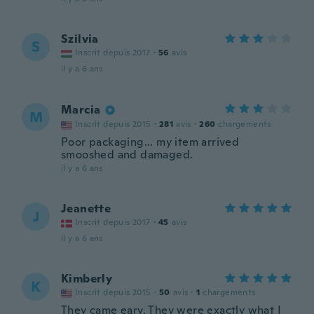
Szilvia
S
Inscrit depuis 2017
·
56
avis
il y a 6 ans
Marcia
M
Inscrit depuis 2015
·
281
avis
·
260
chargements
Poor packaging... my item arrived
smooshed and damaged.
il y a 6 ans
Jeanette
J
Inscrit depuis 2017
·
45
avis
il y a 6 ans
Kimberly
K
Inscrit depuis 2015
·
50
avis
·
1
chargements
They came eary. They were exactly what I