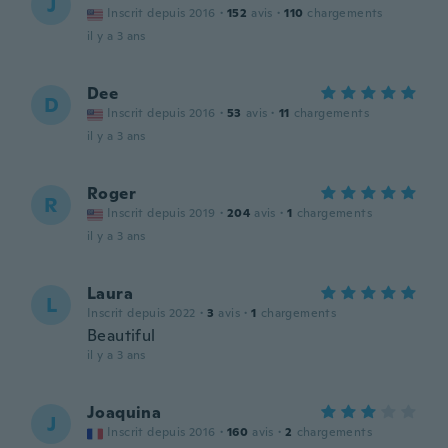
J
Inscrit depuis 2016
·
152
avis
·
110
chargements
il y a 3 ans
Dee
D
Inscrit depuis 2016
·
53
avis
·
11
chargements
il y a 3 ans
Roger
R
Inscrit depuis 2019
·
204
avis
·
1
chargements
il y a 3 ans
Laura
L
Inscrit depuis 2022
·
3
avis
·
1
chargements
Beautiful
il y a 3 ans
Joaquina
J
Inscrit depuis 2016
·
160
avis
·
2
chargements