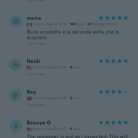
il y a 4 ans
maria
M
Inscrit depuis 2019
·
163
avis
·
27
chargements
Buon prodotto è la seconda volta che lo
acquisto
il y a 4 ans
Heidi
H
Inscrit depuis 2018
·
9
avis
il y a 4 ans
Ray
R
Inscrit depuis 2018
·
3
avis
il y a 4 ans
Bennye O
B
Inscrit depuis 2022
·
8
avis
The organizer is just as I expected. This will