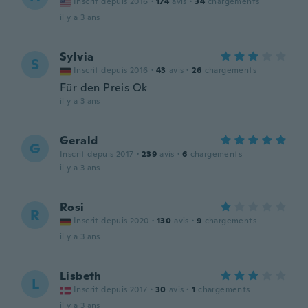
Inscrit depuis 2016
·
174
avis
·
34
chargements
il y a 3 ans
Sylvia
S
Inscrit depuis 2016
·
43
avis
·
26
chargements
Für den Preis Ok
il y a 3 ans
Gerald
G
Inscrit depuis 2017
·
239
avis
·
6
chargements
il y a 3 ans
Rosi
R
Inscrit depuis 2020
·
130
avis
·
9
chargements
il y a 3 ans
Lisbeth
L
Inscrit depuis 2017
·
30
avis
·
1
chargements
il y a 3 ans