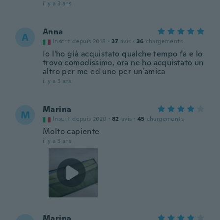
il y a 3 ans
Anna
A
Inscrit depuis 2018
·
37
avis
·
36
chargements
Io l'ho già acquistato qualche tempo fa e lo
trovo comodissimo, ora ne ho acquistato un
altro per me ed uno per un'amica
il y a 3 ans
Marina
M
Inscrit depuis 2020
·
82
avis
·
45
chargements
Molto capiente
il y a 3 ans
Marina