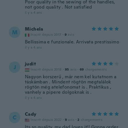
Poor quality in the sewing of the handles,
not good quality . Not satisfied
il y a 4 ans
Michela
M
Inscrit depuis 2017
·
9
avis
Bellissima e funzionale. Arrivata prestissimo
il y a 4 ans
judit
J
Inscrit depuis 2018
·
95
avis
·
69
chargements
Nagyon korszerű , már nem kel kutatnom a
táskámban . Mindent rögtön megtalálok
rögtön még atelefonomat is . Praktikus ,
vanhely a pipere dolgoknak is .
il y a 4 ans
Cady
C
Inscrit depuis 2022
·
9
avis
·
2
chargements
Its so quality, my dad loves it!! Gonna order