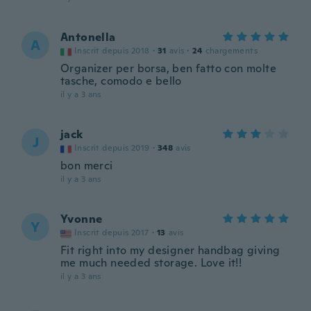
Antonella
A
Inscrit depuis 2018
·
31
avis
·
24
chargements
Organizer per borsa, ben fatto con molte
tasche, comodo e bello
il y a 3 ans
jack
J
Inscrit depuis 2019
·
348
avis
bon merci
il y a 3 ans
Yvonne
Y
Inscrit depuis 2017
·
13
avis
Fit right into my designer handbag giving
me much needed storage. Love it!!
il y a 3 ans