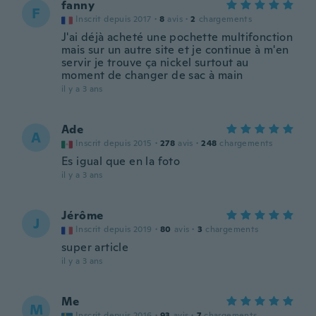
fanny
F
Inscrit depuis 2017
·
8
avis
·
2
chargements
J'ai déjà acheté une pochette multifonction
mais sur un autre site et je continue à m'en
servir je trouve ça nickel surtout au
moment de changer de sac à main
il y a 3 ans
Ade
A
Inscrit depuis 2015
·
278
avis
·
248
chargements
Es igual que en la foto
il y a 3 ans
Jérôme
J
Inscrit depuis 2019
·
80
avis
·
3
chargements
super article
il y a 3 ans
Me
M
Inscrit depuis 2016
·
93
avis
·
7
chargements