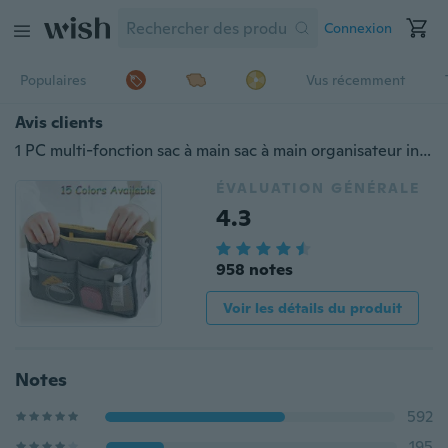
Connexion
Populaires
Vus récemment
Avis clients
1 PC multi-fonction sac à main sac à main organisateur insérer téléphone cosmétique sac dans sac mallette de rangement
ÉVALUATION GÉNÉRALE
4.3
958 notes
Voir les détails du produit
Notes
592
195