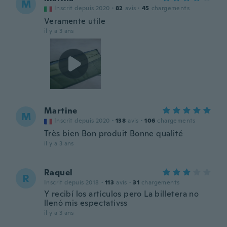
M
Inscrit depuis 2020
·
82
avis
·
45
chargements
Veramente utile
il y a 3 ans
Martine
M
Inscrit depuis 2020
·
138
avis
·
106
chargements
Très bien Bon produit Bonne qualité
il y a 3 ans
Raquel
R
Inscrit depuis 2018
·
113
avis
·
31
chargements
Y recibí los artículos pero La billetera no
llenó mis espectativss
il y a 3 ans