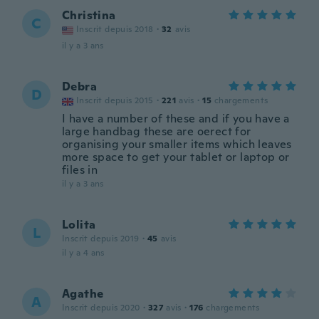
Christina
C
Inscrit depuis 2018
·
32
avis
il y a 3 ans
Debra
D
Inscrit depuis 2015
·
221
avis
·
15
chargements
I have a number of these and if you have a
large handbag these are oerect for
organising your smaller items which leaves
more space to get your tablet or laptop or
files in
il y a 3 ans
Lolita
L
Inscrit depuis 2019
·
45
avis
il y a 4 ans
Agathe
A
Inscrit depuis 2020
·
327
avis
·
176
chargements