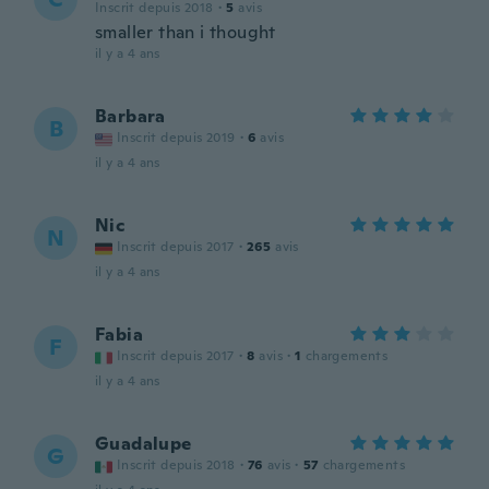
Inscrit depuis 2018
·
5
avis
smaller than i thought
il y a 4 ans
Barbara
B
Inscrit depuis 2019
·
6
avis
il y a 4 ans
Nic
N
Inscrit depuis 2017
·
265
avis
il y a 4 ans
Fabia
F
Inscrit depuis 2017
·
8
avis
·
1
chargements
il y a 4 ans
Guadalupe
G
Inscrit depuis 2018
·
76
avis
·
57
chargements