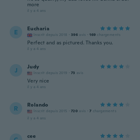
more
il y a 4 ans
Eucharia
E
Inscrit depuis 2018
·
396
avis
·
169
chargements
Perfect and as pictured. Thanks you.
il y a 4 ans
Judy
J
Inscrit depuis 2019
·
73
avis
Very nice
il y a 4 ans
Rolando
R
Inscrit depuis 2015
·
720
avis
·
7
chargements
il y a 4 ans
cee
C