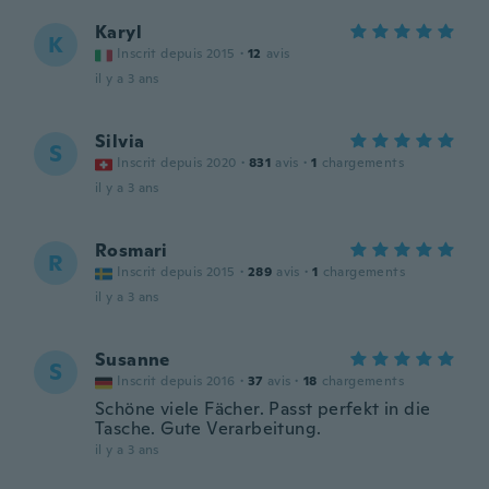
Karyl
K
Inscrit depuis 2015
·
12
avis
il y a 3 ans
Silvia
S
Inscrit depuis 2020
·
831
avis
·
1
chargements
il y a 3 ans
Rosmari
R
Inscrit depuis 2015
·
289
avis
·
1
chargements
il y a 3 ans
Susanne
S
Inscrit depuis 2016
·
37
avis
·
18
chargements
Schöne viele Fächer. Passt perfekt in die
Tasche. Gute Verarbeitung.
il y a 3 ans