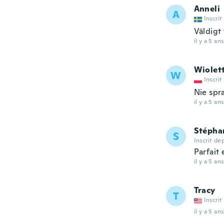
Anneli
A
Inscrit
Väldigt
il y a 5 ans
Wiolet
W
Inscrit
Nie spr
il y a 5 ans
Stépha
S
Inscrit de
Parfait e
il y a 5 ans
Tracy
T
Inscrit
il y a 5 ans