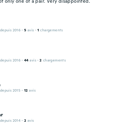
ot only one of a pair. Very disappointed.
 depuis 2016
·
5
avis
·
1
chargements
 depuis 2016
·
44
avis
·
2
chargements
a
 depuis 2015
·
12
avis
ar
 depuis 2014
·
2
avis