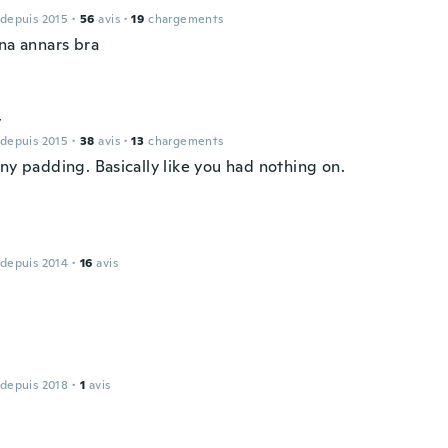
 depuis 2015
·
56
avis
·
19
chargements
nna annars bra
y
 depuis 2015
·
38
avis
·
13
chargements
ny padding. Basically like you had nothing on.
 depuis 2014
·
16
avis
 depuis 2018
·
1
avis