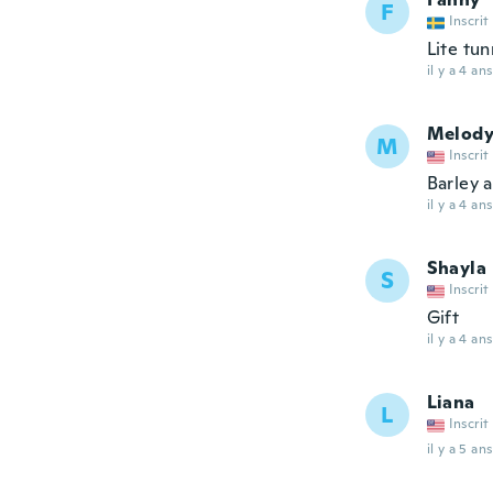
F
Inscrit
Lite tu
il y a 4 ans
Melod
M
Inscrit
Barley a
il y a 4 ans
Shayla
S
Inscrit
Gift
il y a 4 ans
Liana
L
Inscrit
il y a 5 ans