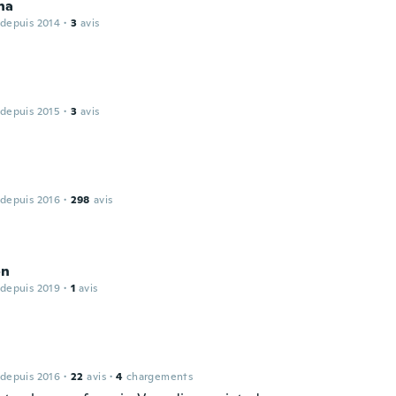
na
 depuis 2014
·
3
avis
 depuis 2015
·
3
avis
 depuis 2016
·
298
avis
on
 depuis 2019
·
1
avis
 depuis 2016
·
22
avis
·
4
chargements