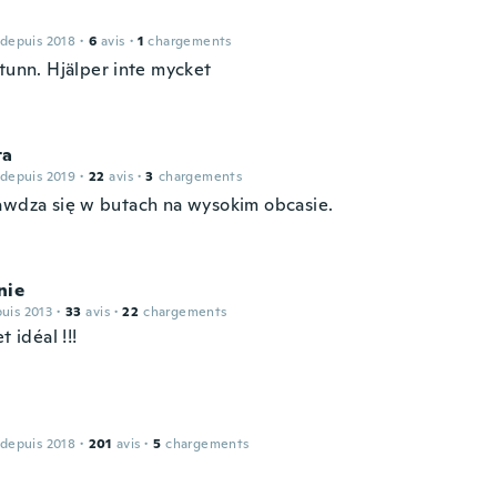
 depuis 2018
·
6
avis
·
1
chargements
 tunn. Hjälper inte mycket
ta
 depuis 2019
·
22
avis
·
3
chargements
awdza się w butach na wysokim obcasie.
nie
puis 2013
·
33
avis
·
22
chargements
t idéal !!!
 depuis 2018
·
201
avis
·
5
chargements