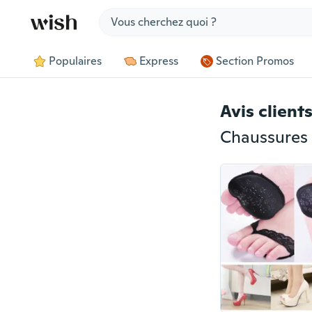
Jump to section
Populaires
Express
Section Promos
Avis client