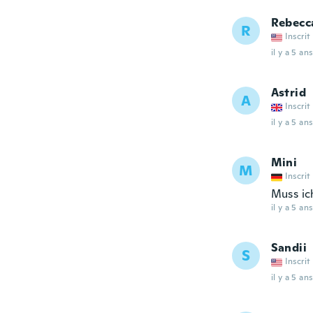
Rebecc
R
Inscrit
il y a 5 ans
Astrid
A
Inscrit
il y a 5 ans
Mini
M
Inscrit
Muss ic
il y a 5 ans
Sandii
S
Inscrit
il y a 5 ans