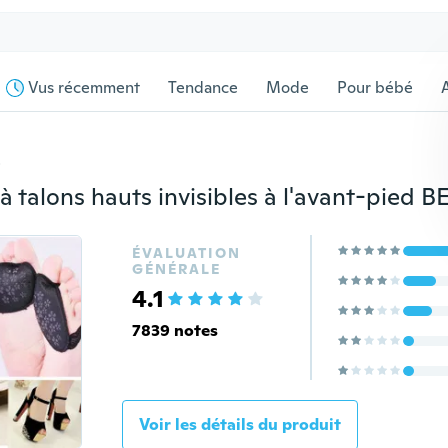
Vus récemment
Tendance
Mode
Pour bébé
s
ÉVALUATION
GÉNÉRALE
4.1
7839 notes
Voir les détails du produit