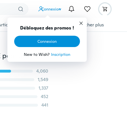
Connexion
Articles pour animaux domestiques
Afficher plus
Débloquez des promos !
Connexion
Chaussures à talons hauts invisibles à l'avant-pied BE pour dames / coussinets de demi-cour antidérapants BP
New to Wish?
Inscription
4,060
1,549
1,337
452
441