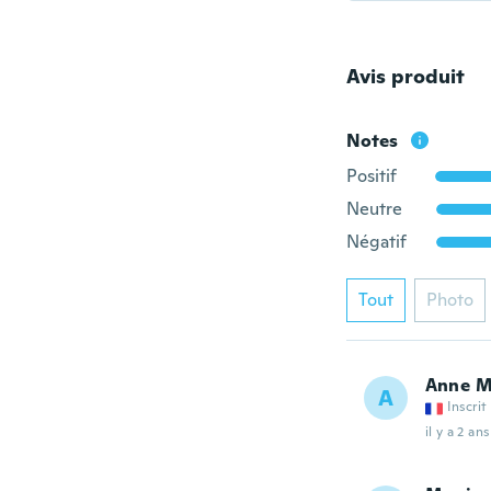
Avis produit
Notes
Positif
Neutre
Négatif
Tout
Photo
Anne M
A
Inscrit
il y a 2 ans