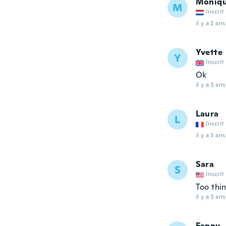
Moniq
M
Inscrit
il y a 2 ans
Yvette
Y
Inscrit
Ok
il y a 3 ans
Laura
L
Inscrit
il y a 3 ans
Sara
S
Inscrit
Too thi
il y a 3 ans
Fanny