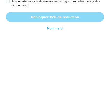
Je souhaite recevoir des emails marketing et promotionnels (= des
économies !)
Katherine
K
Débloquer 15% de réduction
Inscrit depuis 2016
·
42
avis
·
1
chargements
il y a 6 ans
Non merci
Muriel
M
Inscrit depuis 2018
·
154
avis
·
24
chargements
il y a 6 ans
Claudia
C
Inscrit depuis 2017
·
23
avis
·
1
chargements
Conforme et très mignon
il y a 6 ans
Anna
A
Inscrit depuis 2019
·
39
avis
·
19
chargements
il y a 6 ans