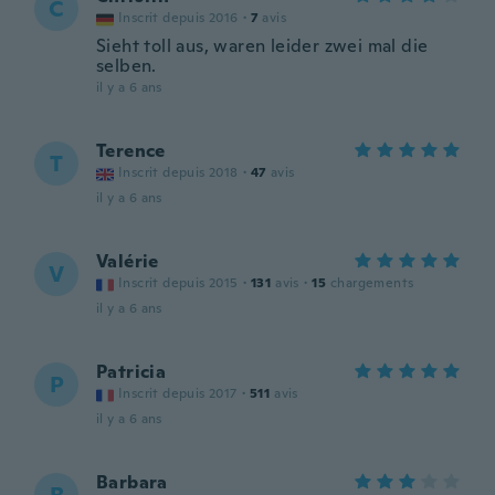
C
Inscrit depuis 2016
·
7
avis
Sieht toll aus, waren leider zwei mal die
selben.
il y a 6 ans
Terence
T
Inscrit depuis 2018
·
47
avis
il y a 6 ans
Valérie
V
Inscrit depuis 2015
·
131
avis
·
15
chargements
il y a 6 ans
Patricia
P
Inscrit depuis 2017
·
511
avis
il y a 6 ans
Barbara