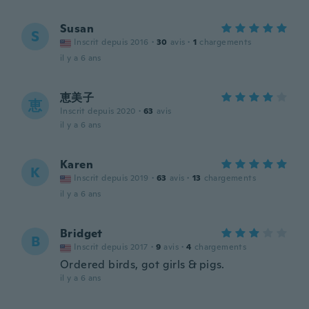
Susan
S
Inscrit depuis 2016
·
30
avis
·
1
chargements
il y a 6 ans
恵美子
恵
Inscrit depuis 2020
·
63
avis
il y a 6 ans
Karen
K
Inscrit depuis 2019
·
63
avis
·
13
chargements
il y a 6 ans
Bridget
B
Inscrit depuis 2017
·
9
avis
·
4
chargements
Ordered birds, got girls & pigs.
il y a 6 ans