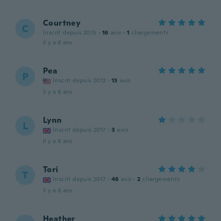
Courtney
C
Inscrit depuis 2015
·
16
avis
·
1
chargements
il y a 6 ans
Pea
P
Inscrit depuis 2012
·
13
avis
il y a 6 ans
Lynn
L
Inscrit depuis 2017
·
3
avis
il y a 6 ans
Tori
T
Inscrit depuis 2017
·
48
avis
·
2
chargements
il y a 6 ans
Heather