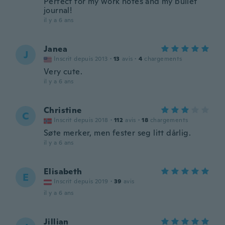
Perfect for my work notes and my bullet
journal!
il y a 6 ans
Janea
J
Inscrit depuis 2013
·
13
avis
·
4
chargements
Very cute.
il y a 6 ans
Christine
C
Inscrit depuis 2018
·
112
avis
·
18
chargements
Søte merker, men fester seg litt dårlig.
il y a 6 ans
Elisabeth
E
Inscrit depuis 2019
·
39
avis
il y a 6 ans
Jillian