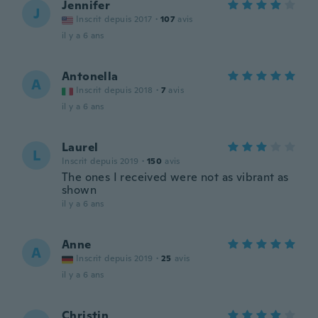
Jennifer
J
Inscrit depuis 2017
·
107
avis
il y a 6 ans
Antonella
A
Inscrit depuis 2018
·
7
avis
il y a 6 ans
Laurel
L
Inscrit depuis 2019
·
150
avis
The ones I received were not as vibrant as
shown
il y a 6 ans
Anne
A
Inscrit depuis 2019
·
25
avis
il y a 6 ans
Christin