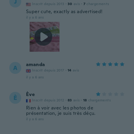
J
Inscrit depuis 2013
·
30
avis
·
7
chargements
Super cute, exactly as advertised!
il y a 6 ans
amanda
A
Inscrit depuis 2017
·
14
avis
il y a 6 ans
Ève
È
Inscrit depuis 2012
·
83
avis
·
18
chargements
Rien à voir avec les photos de
présentation, je suis très déçu.
il y a 6 ans