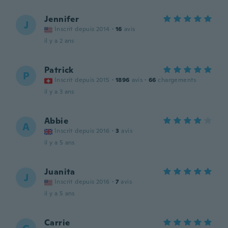
Jennifer
J
Inscrit depuis 2014
·
16
avis
il y a 2 ans
Patrick
P
Inscrit depuis 2015
·
1896
avis
·
66
chargements
il y a 3 ans
Abbie
A
Inscrit depuis 2016
·
3
avis
il y a 5 ans
Juanita
J
Inscrit depuis 2016
·
7
avis
il y a 5 ans
Carrie