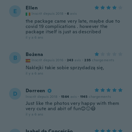
Ellen
E
Inscrit depuis 2018
·
6
avis
the package came very late, maybe due to
covid 19 complications . however the
package itself is just as described
il y a 6 ans
Bożena
B
Inscrit depuis 2016
·
243
avis
·
235
chargements
Naklejki takie sobie sprzydadzą się,
il y a 6 ans
Dorreen
D
Inscrit depuis 2018
·
1564
avis
·
1145
chargements
Just like the photos very happy with them
very cute and abit of fun😊🙂😷
il y a 6 ans
Isabel da Conceição