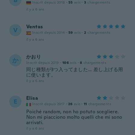
B
Inscrit depuis 2018
·
55
avis
·
3
chargements
il y a 6 ans
Ventas
V
Inscrit depuis 2014
·
59
avis
·
2
chargements
il y a 6 ans
かおり
か
Inscrit depuis 2019
·
106
avis
·
8
chargements
同じ種類が3つ入ってました… 差し上げる用
に使います。
il y a 6 ans
Elisa
E
Inscrit depuis 2017
·
26
avis
·
11
chargements
Poiché random, non ho potuto scegliere.
Non mi piacciono molto quelli che mi sono
arrivati.
il y a 6 ans