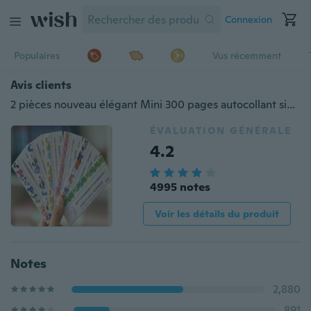
Connexion
Populaires
Vus récemment
Avis clients
2 pièces nouveau élégant Mini 300 pages autocollant signet bloc-notes notes autocollantes fournitures de bureau scolaires créatives
ÉVALUATION GÉNÉRALE
4.2
4995 notes
Voir les détails du produit
Notes
2,880
891