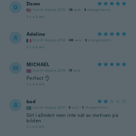
Dawn
D
Inscrit depuis 2015
·
19
avis
·
3
chargements
il y a 6 ans
Adeline
A
Inscrit depuis 2016
·
40
avis
·
3
chargements
il y a 6 ans
MICHAEL
M
Inscrit depuis 2018
·
17
avis
Perfect 👌
il y a 6 ans
bad
B
Inscrit depuis 2017
·
5
avis
·
1
chargements
Söt i allmänt men inte nåt av motiven på
bilden
il y a 6 ans