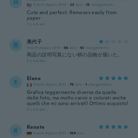
H
Inscrit depuis 2015
·
23
avis
·
13
chargements
Cute and perfect. Removes easily from
paper
il y a 6 ans
美代子
美
Inscrit depuis 2019
·
66
avis
·
43
chargements
商品の説明写真にない柄の品物が届いた。
il y a 6 ans
Elena
E
Inscrit depuis 2012
·
79
avis
·
1
chargements
Grafica leggermente diversa da quella
delle foto, ma molto carini e colorati anche
quelli che mi sono arrivati! Ottimo acquisto!
il y a 6 ans
Renate
R
Inscrit depuis 2017
·
189
avis