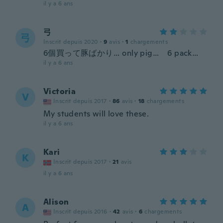
il y a 6 ans
弓
弓
Inscrit depuis 2020
·
9
avis
·
1
chargements
6個買って豚ばかり… only pig… 6 pack…
il y a 6 ans
Victoria
V
Inscrit depuis 2017
·
86
avis
·
18
chargements
My students will love these.
il y a 6 ans
Kari
K
Inscrit depuis 2017
·
21
avis
il y a 6 ans
Alison
A
Inscrit depuis 2016
·
42
avis
·
6
chargements