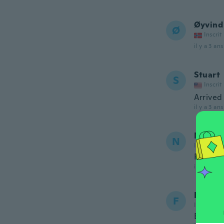
Øyvind
Ø
Inscrit
il y a 3 ans
Stuart
S
Inscrit
Arrived 
il y a 3 ans
Naldit
N
Inscrit de
Perfect
il y a 3 ans
Fernan
F
Inscrit de
Exelent