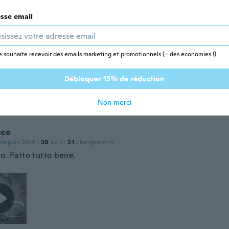
sse email
 depuis 2020
·
498
avis
e souhaite recevoir des emails marketing et promotionnels (= des économies !)
Débloquer 15% de réduction
puis 2018
·
118
avis
Non merci
sco
 depuis 2014
·
30
avis
·
21
chargements
o. Fatto tutto bene.