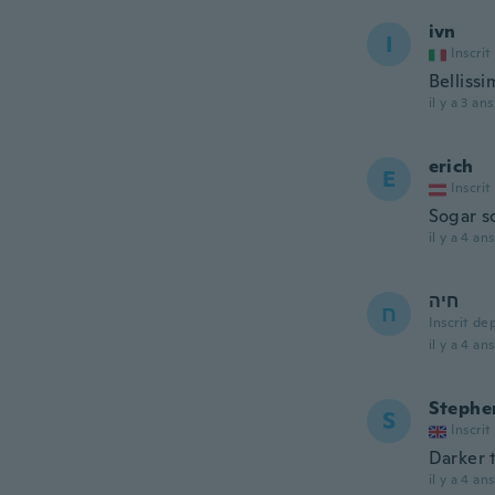
ivn
I
Inscrit
Belliss
il y a 3 ans
erich
E
Inscrit
Sogar s
il y a 4 ans
חיה
ח
Inscrit de
il y a 4 ans
Stephe
S
Inscrit
Darker 
il y a 4 ans