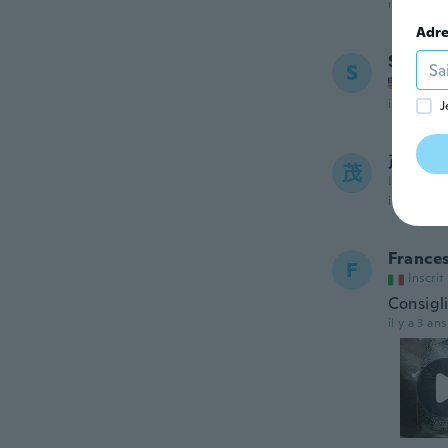
il y a 3 ans
Adre
Steven
S
Inscrit
il y a 3 ans
J
茂
茂
Inscrit de
il y a 3 ans
France
F
Inscrit
Consigli
il y a 3 ans