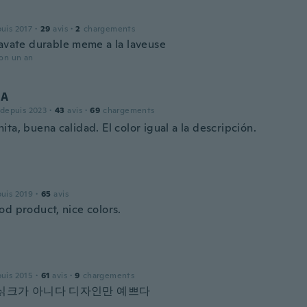
puis 2017
·
29
avis
·
2
chargements
ravate durable meme a la laveuse
ron un an
 A
 depuis 2023
·
43
avis
·
69
chargements
ta, buena calidad. El color igual a la descripción.
puis 2019
·
65
avis
od product, nice colors.
puis 2015
·
61
avis
·
9
chargements
싥크가 아니다 디자인만 예쁘다