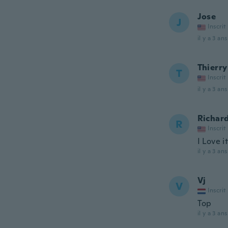
Jose
J
Inscrit
il y a 3 ans
Thierry
T
Inscrit
il y a 3 ans
Richar
R
Inscrit
I Love i
il y a 3 ans
Vj
V
Inscrit
Top
il y a 3 ans