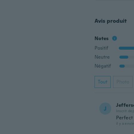
Avis produit
Notes
Positif
Neutre
Négatif
Tout
Photo
Jeffer
J
Inscrit de
Perfect 
il y a env