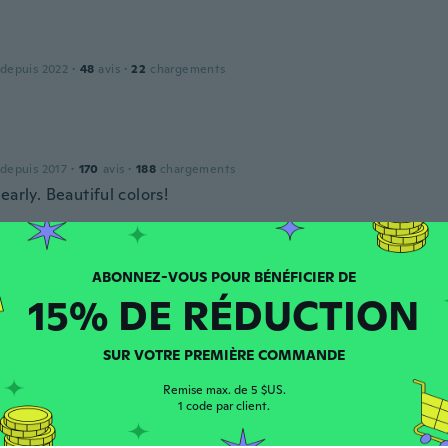
 depuis 2022
·
48
avis
·
22
chargements
 depuis 2017
·
170
avis
·
188
chargements
early. Beautiful colors!
o
puis 2019
·
43
avis
15% DE RÉDUCTION
o
SUR VOTRE PREMIÈRE COMMANDE
do
Remise max. de 5 $US.
1 code par client.
puis 2018
·
40
avis
·
13
chargements
e, justo lo que esperaba