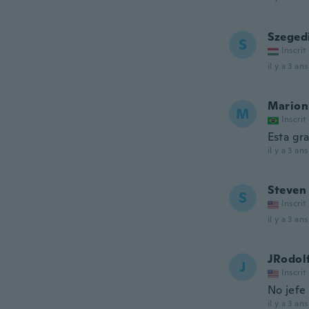
Szeged
S
Inscrit
il y a 3 ans
Marion
M
Inscrit
Esta gr
il y a 3 ans
Steven
S
Inscrit
il y a 3 ans
JRodol
J
Inscrit
No jefe 
il y a 3 ans