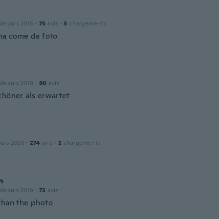
 depuis 2015
·
75
avis
·
3
chargements
ima come da foto
 depuis 2018
·
80
avis
chöner als erwartet
puis 2020
·
274
avis
·
2
chargements
n
 depuis 2018
·
73
avis
than the photo