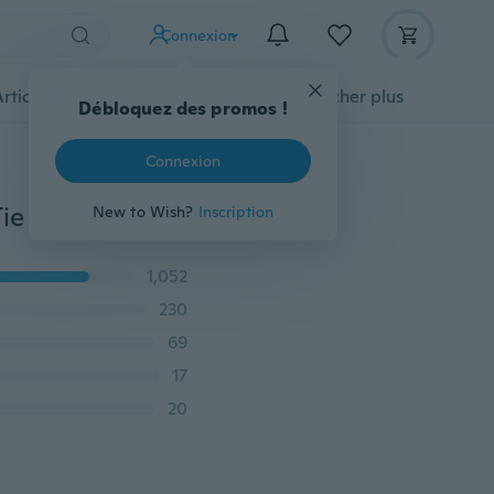
Connexion
Articles pour animaux domestiques
Afficher plus
Débloquez des promos !
Connexion
20 modèles cravate en soie Paisley pour hommes Hi-Tie avec boutons de manchette mouchoir cravate classique pour les affaires de mariage
New to Wish?
Inscription
1,052
230
69
17
20