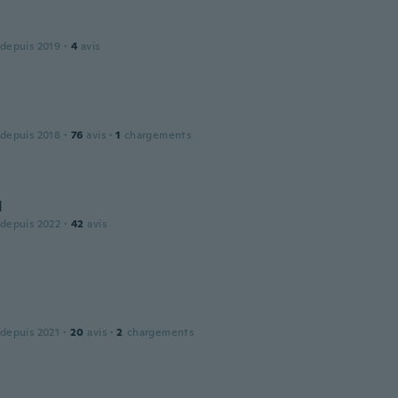
 depuis 2019
·
4
avis
 depuis 2018
·
76
avis
·
1
chargements
d
 depuis 2022
·
42
avis
t
 depuis 2021
·
20
avis
·
2
chargements