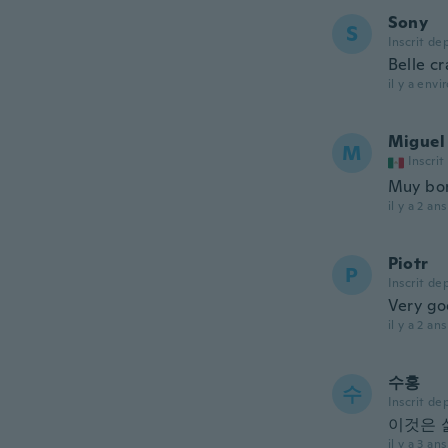
Sony
S
Inscrit de
Belle c
il y a envi
Miguel
M
Inscrit
Muy boni
il y a 2 ans
Piotr
P
Inscrit de
Very go
il y a 2 ans
수홍
수
Inscrit de
이것은 
il y a 3 ans