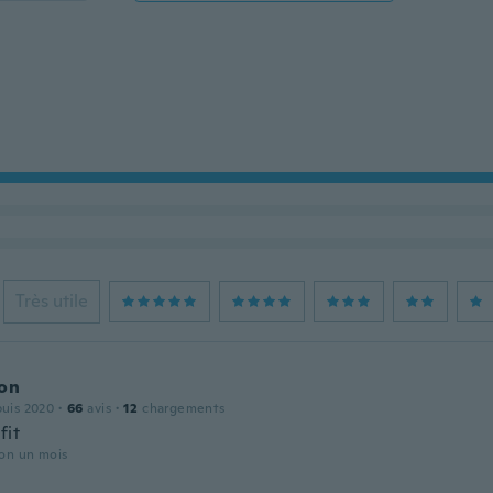
Très utile
son
puis 2020
·
66
avis
·
12
chargements
fit
iron un mois