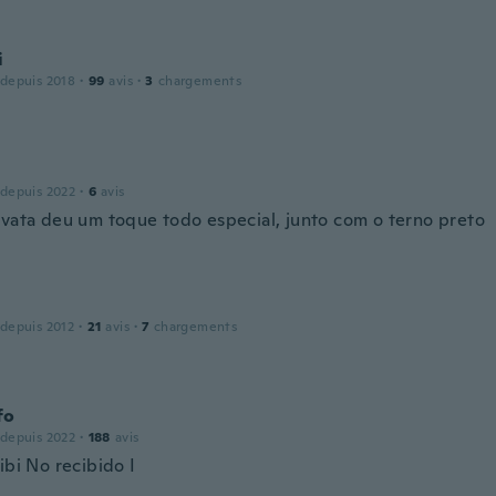
i
 depuis 2018
·
99
avis
·
3
chargements
 depuis 2022
·
6
avis
avata deu um toque todo especial, junto com o terno preto
 depuis 2012
·
21
avis
·
7
chargements
fo
 depuis 2022
·
188
avis
ibi No recibido I