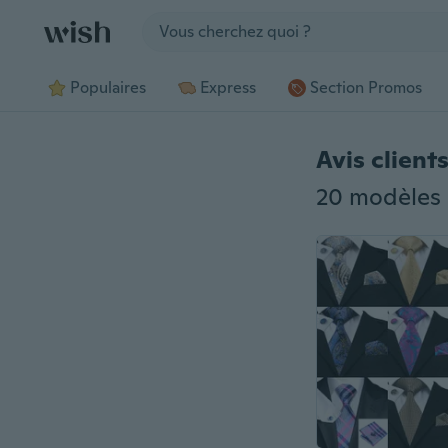
Jump to section
Populaires
Express
Section Promos
Avis client