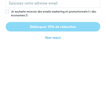
I love them.
il y a 8 ans
Je souhaite recevoir des emails marketing et promotionnels (= des
économies !)
Nelida
N
Débloquer 15% de réduction
Inscrit depuis 2018
·
37
avis
·
2
chargements
il y a 8 ans
Non merci
Shulamith
S
Inscrit depuis 2017
·
295
avis
·
40
chargements
It's the four time tha I order them.Thank
you they are wonderful 💖
il y a 8 ans
Denise
D
Inscrit depuis 2017
·
619
avis
il y a 8 ans
Katrin
K