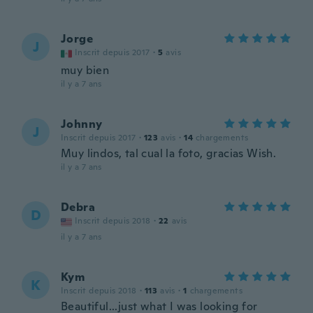
Jorge
J
Inscrit depuis 2017
·
5
avis
muy bien
il y a 7 ans
Johnny
J
Inscrit depuis 2017
·
123
avis
·
14
chargements
Muy lindos, tal cual la foto, gracias Wish.
il y a 7 ans
Debra
D
Inscrit depuis 2018
·
22
avis
il y a 7 ans
Kym
K
Inscrit depuis 2018
·
113
avis
·
1
chargements
Beautiful...just what I was looking for