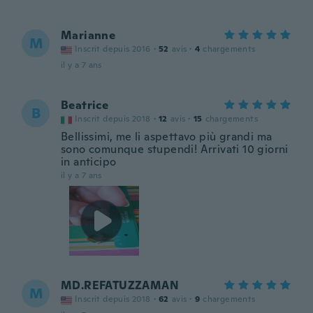
Marianne
M
Inscrit depuis 2016
·
52
avis
·
4
chargements
il y a 7 ans
Beatrice
B
Inscrit depuis 2018
·
12
avis
·
15
chargements
Bellissimi, me li aspettavo più grandi ma
sono comunque stupendi! Arrivati 10 giorni
in anticipo
il y a 7 ans
MD.REFATUZZAMAN
M
Inscrit depuis 2018
·
62
avis
·
9
chargements