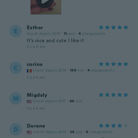
Esther
E
Inscrit depuis 2018
·
11
avis
·
4
chargements
It’s nice and cute I like it
il y a 8 ans
corina
C
Inscrit depuis 2018
·
138
avis
·
4
chargements
il y a 8 ans
Migdaly
M
Inscrit depuis 2017
·
60
avis
il y a 8 ans
Dorene
D
Inscrit depuis 2015
·
26
avis
·
9
chargements