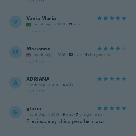
il y a 7 ans
Vania Maria
V
Inscrit depuis 2013
·
12
avis
il y a 7 ans
Marianne
M
Inscrit depuis 2016
·
52
avis
·
4
chargements
il y a 7 ans
ADRIANA
A
Inscrit depuis 2016
·
6
avis
il y a 7 ans
gloria
G
Inscrit depuis 2018
·
9
avis
·
7
chargements
Precioso muy chico pero hermoso
il y a 7 ans