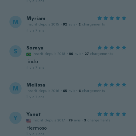
il y a 7 ans
Myriam
M
Inscrit depuis 2015
·
92
avis
·
2
chargements
il y a 7 ans
Soraya
S
Inscrit depuis 2018
·
99
avis
·
27
chargements
lindo
il y a 7 ans
Melissa
M
Inscrit depuis 2016
·
65
avis
·
6
chargements
il y a 7 ans
Yanet
Y
Inscrit depuis 2017
·
79
avis
·
3
chargements
Hermoso
il y a 7 ans