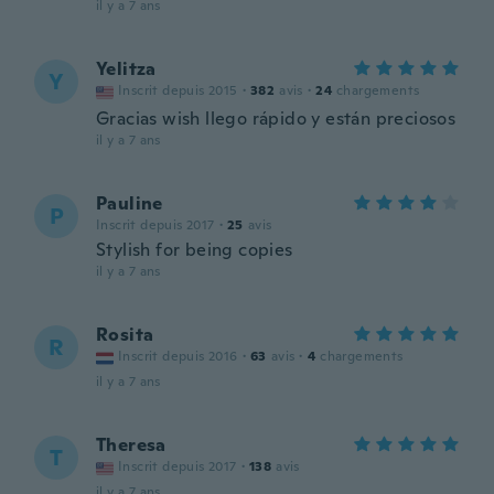
il y a 7 ans
Yelitza
Y
Inscrit depuis 2015
·
382
avis
·
24
chargements
Gracias wish llego rápido y están preciosos
il y a 7 ans
Pauline
P
Inscrit depuis 2017
·
25
avis
Stylish for being copies
il y a 7 ans
Rosita
R
Inscrit depuis 2016
·
63
avis
·
4
chargements
il y a 7 ans
Theresa
T
Inscrit depuis 2017
·
138
avis
il y a 7 ans