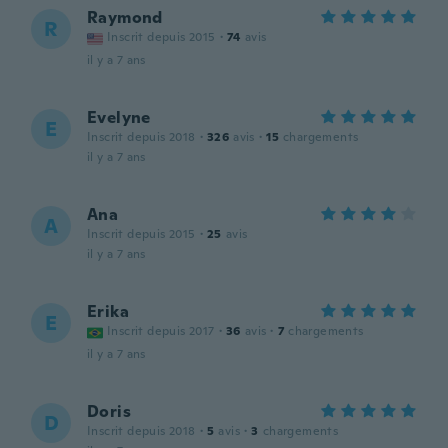
Raymond
R
Inscrit depuis 2015
·
74
avis
il y a 7 ans
Evelyne
E
Inscrit depuis 2018
·
326
avis
·
15
chargements
il y a 7 ans
Ana
A
Inscrit depuis 2015
·
25
avis
il y a 7 ans
Erika
E
Inscrit depuis 2017
·
36
avis
·
7
chargements
il y a 7 ans
Doris
D
Inscrit depuis 2018
·
5
avis
·
3
chargements