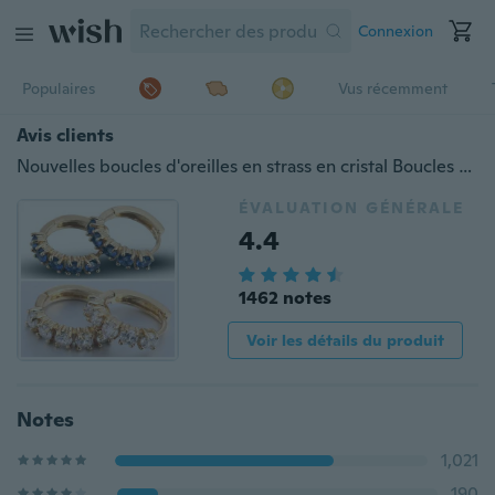
Connexion
Populaires
Vus récemment
Avis clients
Nouvelles boucles d'oreilles en strass en cristal Boucles d'oreilles creuses plaquées or 18 carats
ÉVALUATION GÉNÉRALE
4.4
1462 notes
Voir les détails du produit
Notes
1,021
190