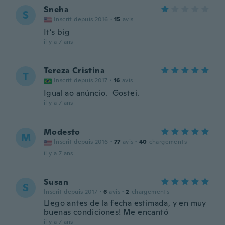
Sneha
S
Inscrit depuis 2016
·
15
avis
It’s big
il y a 7 ans
Tereza Cristina
T
Inscrit depuis 2017
·
16
avis
Igual ao anúncio. Gostei.
il y a 7 ans
Modesto
M
Inscrit depuis 2016
·
77
avis
·
40
chargements
il y a 7 ans
Susan
S
Inscrit depuis 2017
·
6
avis
·
2
chargements
Llego antes de la fecha estimada, y en muy
buenas condiciones! Me encantó
il y a 7 ans