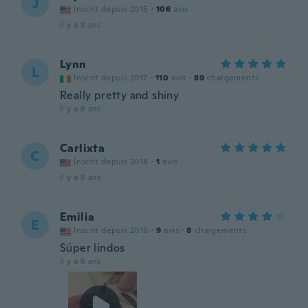
J
Inscrit depuis 2015
·
106
avis
il y a 8 ans
Lynn
L
Inscrit depuis 2017
·
110
avis
·
89
chargements
Really pretty and shiny
il y a 8 ans
Carlixta
C
Inscrit depuis 2018
·
1
avis
il y a 8 ans
Emilia
E
Inscrit depuis 2016
·
9
avis
·
8
chargements
Súper lindos
il y a 8 ans