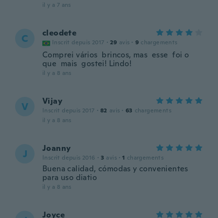
il y a 7 ans
cleodete
C
Inscrit depuis 2017
·
29
avis
·
9
chargements
Comprei vários brincos, mas esse foi o
que mais gostei! Lindo!
il y a 8 ans
Vijay
V
Inscrit depuis 2017
·
82
avis
·
63
chargements
il y a 8 ans
Joanny
J
Inscrit depuis 2016
·
3
avis
·
1
chargements
Buena calidad, cómodas y convenientes
para uso diatio
il y a 8 ans
Joyce