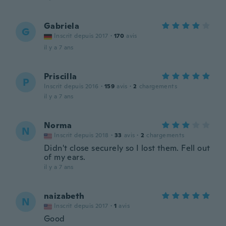
Gabriela
G
Inscrit depuis 2017
·
170
avis
il y a 7 ans
Priscilla
P
Inscrit depuis 2016
·
159
avis
·
2
chargements
il y a 7 ans
Norma
N
Inscrit depuis 2018
·
33
avis
·
2
chargements
Didn't close securely so I lost them. Fell out
of my ears.
il y a 7 ans
naizabeth
N
Inscrit depuis 2017
·
1
avis
Good