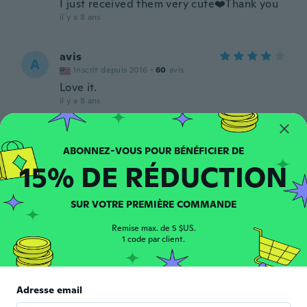
I just received them very cute❤️Thank you
il y a 8 ans
avis
A
Inscrit depuis 2016
·
60
avis
Love it.
il y a 8 ans
Janelle
J
Inscrit depuis 2018
·
169
avis
·
2
chargements
15% DE RÉDUCTION
il y a 8 ans
SUR VOTRE PREMIÈRE COMMANDE
Clare
C
Inscrit depuis 2017
·
215
avis
·
21
chargements
Remise max. de 5 $US.
Really pretty
1 code par client.
il y a 8 ans
Caroline
Adresse email
C
Inscrit depuis 2017
·
42
avis
·
4
chargements