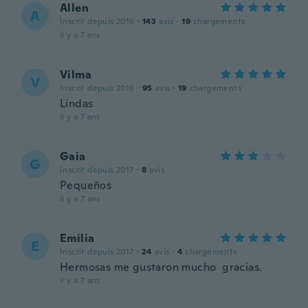
Allen
A
Inscrit depuis 2016
·
143
avis
·
19
chargements
il y a 7 ans
Vilma
V
Inscrit depuis 2016
·
95
avis
·
19
chargements
Lindas
il y a 7 ans
Gaia
G
Inscrit depuis 2017
·
8
avis
Pequeños
il y a 7 ans
Emilia
E
Inscrit depuis 2017
·
24
avis
·
4
chargements
Hermosas me gustaron mucho gracias.
il y a 7 ans