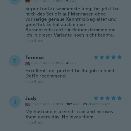
Inscrit depuis 2017
·
2
avis
Super Tool Zusammenstellung, bis jetzt hat
mich das Set oft auf Montagen ohne
vorherige genaue Kenntnis begleitet und
gerettet. Es hat auch einen
Aussensechskant für Reihenklemmen die
ich in dieser Variante noch nicht kannte.
il y a 5 ans
Terence
T
Inscrit depuis 2015
·
4
avis
Excellent tool perfect fir the job in hand.
Deffo recommend
il y a 5 ans
Judy
J
Inscrit depuis 2018
·
187
avis
·
25
chargements
My husband is a electrician and he uses
them every day. He loves them
il y a 5 ans