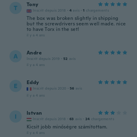
Tony
T
Inscrit depuis 2018
·
4
avis
·
1
chargements
The box was broken slightly in shipping
but the screwdrivers seem well made. nice
to have Torx in the set!
il y a 4 ans
Andre
A
Inscrit depuis 2019
·
52
avis
il y a 4 ans
Eddy
E
Inscrit depuis 2020
·
56
avis
il y a 4 ans
Istvan
I
Inscrit depuis 2018
·
63
avis
·
24
chargements
Kicsit jobb minőségre számítottam.
il y a 4 ans