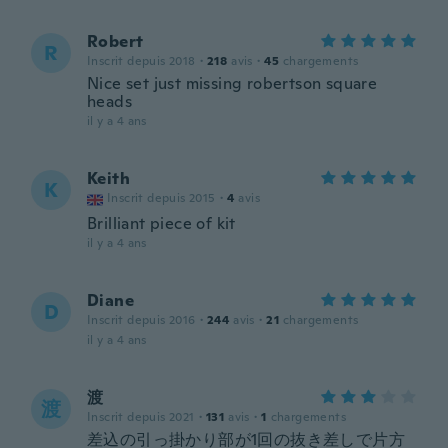
Robert
R
Inscrit depuis 2018
·
218
avis
·
45
chargements
Nice set just missing robertson square
heads
il y a 4 ans
Keith
K
Inscrit depuis 2015
·
4
avis
Brilliant piece of kit
il y a 4 ans
Diane
D
Inscrit depuis 2016
·
244
avis
·
21
chargements
il y a 4 ans
渡
渡
Inscrit depuis 2021
·
131
avis
·
1
chargements
差込の引っ掛かり部が1回の抜き差しで片方