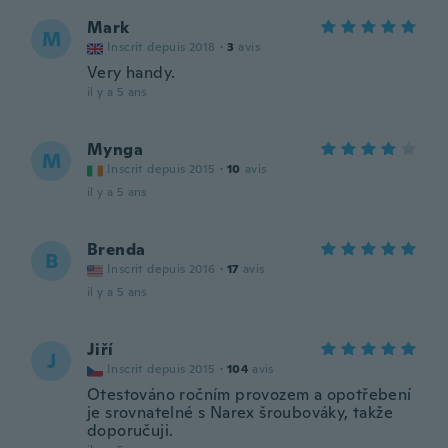
Mark
M
Inscrit depuis 2018
·
3
avis
Very handy.
il y a 5 ans
Mynga
M
Inscrit depuis 2015
·
10
avis
il y a 5 ans
Brenda
B
Inscrit depuis 2016
·
17
avis
il y a 5 ans
Jiří
J
Inscrit depuis 2015
·
104
avis
Otestováno ročním provozem a opotřebení
je srovnatelné s Narex šroubováky, takže
doporučuji.