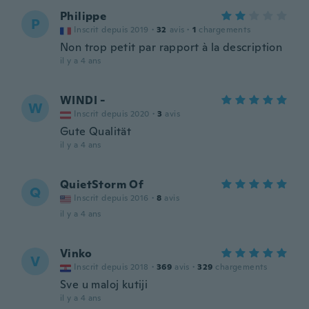
Philippe
P
Inscrit depuis 2019
·
32
avis
·
1
chargements
Non trop petit par rapport à la description
il y a 4 ans
WINDI -
W
Inscrit depuis 2020
·
3
avis
Gute Qualität
il y a 4 ans
QuietStorm Of
Q
Inscrit depuis 2016
·
8
avis
il y a 4 ans
Vinko
V
Inscrit depuis 2018
·
369
avis
·
329
chargements
Sve u maloj kutiji
il y a 4 ans