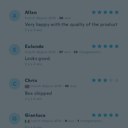
Allan
A
Inscrit depuis 2018
·
38
avis
Very happy with the quality of the product
il y a 4 ans
Eulando
E
Inscrit depuis 2015
·
37
avis
·
33
chargements
Looks good.
il y a 4 ans
Chris
C
Inscrit depuis 2019
·
43
avis
Box chipped
il y a 4 ans
Gianluca
G
Inscrit depuis 2016
·
9
avis
·
1
chargements
il y a 4 ans