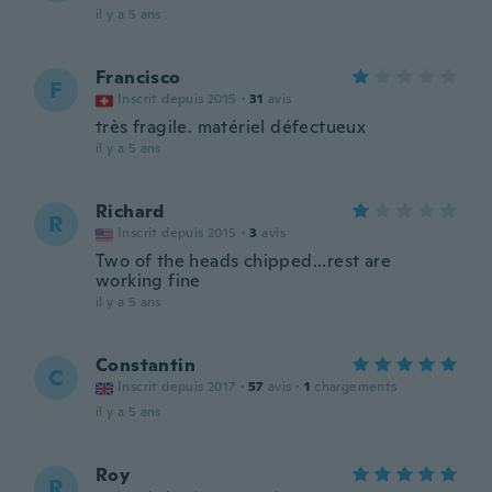
il y a 5 ans
Francisco
F
Inscrit depuis 2015
·
31
avis
très fragile. matériel défectueux
il y a 5 ans
Richard
R
Inscrit depuis 2015
·
3
avis
Two of the heads chipped...rest are
working fine
il y a 5 ans
Constantin
C
Inscrit depuis 2017
·
57
avis
·
1
chargements
il y a 5 ans
Roy
R