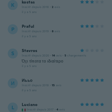
kostas
K
Inscrit depuis 2018
·
2
avis
il y a 5 ans
Praful
P
Inscrit depuis 2019
·
8
avis
il y a 5 ans
Stavros
S
Inscrit depuis 2020
·
14
avis
·
5
chargements
Όχι τίποτα το ιδιαίτερο
il y a 5 ans
Иььо
И
Inscrit depuis 2018
·
15
avis
il y a 5 ans
Luciano
L
Inscrit depuis 2017
·
4
avis