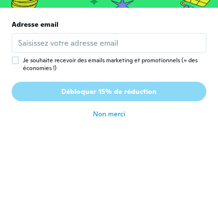
il y a 5 ans
Adresse email
Alexis
A
Inscrit depuis 2019
·
3
avis
il y a 5 ans
Je souhaite recevoir des emails marketing et promotionnels (= des
économies !)
billy
B
Débloquer 15% de réduction
Inscrit depuis 2017
·
71
avis
il y a 5 ans
Non merci
Guy
G
Inscrit depuis 2018
·
8
avis
Best thing I have ordered
il y a 5 ans
rossano
R
Inscrit depuis 2017
·
63
avis
·
1
chargements
il y a 5 ans