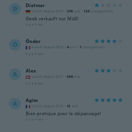
Dietmar
D
Inscrit depuis 2015
·
218
avis
·
126
chargements
Geek verkauft nur Müll!
il y a 4 ans
Önder
Ö
Inscrit depuis 2014
·
4
avis
·
1
chargements
il y a 4 ans
Alex
A
Inscrit depuis 2017
·
288
avis
il y a 4 ans
Agim
A
Inscrit depuis 2015
·
12
avis
Bien pratique pour le dépannage!
il y a 4 ans