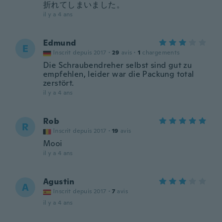
折れてしまいました。
il y a 4 ans
Edmund
E
Inscrit depuis 2017
·
29
avis
·
1
chargements
Die Schraubendreher selbst sind gut zu
empfehlen, leider war die Packung total
zerstört.
il y a 4 ans
Rob
R
Inscrit depuis 2017
·
19
avis
Mooi
il y a 4 ans
Agustin
A
Inscrit depuis 2017
·
7
avis
il y a 4 ans