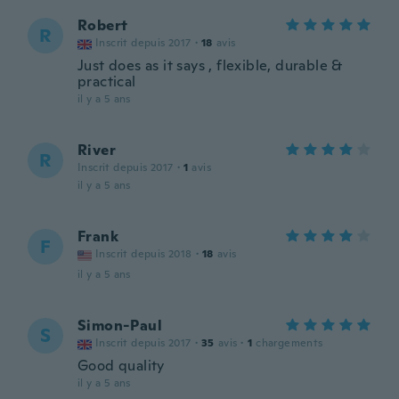
Robert
R
Inscrit depuis 2017
·
18
avis
Just does as it says , flexible, durable &
practical
il y a 5 ans
River
R
Inscrit depuis 2017
·
1
avis
il y a 5 ans
Frank
F
Inscrit depuis 2018
·
18
avis
il y a 5 ans
Simon-Paul
S
Inscrit depuis 2017
·
35
avis
·
1
chargements
Good quality
il y a 5 ans