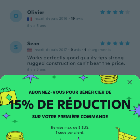
Olivier
O
Inscrit depuis 2016
·
19
avis
il y a 5 ans
Sean
S
Inscrit depuis 2017
·
9
avis
·
1
chargements
Works perfectly good quality tips strong
rugged construction can’t beat the price.
il y a 5 ans
Karl-Heinz
K
Inscrit depuis 2015
·
22
avis
15% DE RÉDUCTION
Tolle Ware!
il y a 5 ans
SUR VOTRE PREMIÈRE COMMANDE
Phil
P
Remise max. de 5 $US.
Inscrit depuis 2018
·
64
avis
·
6
chargements
1 code par client.
Awesome