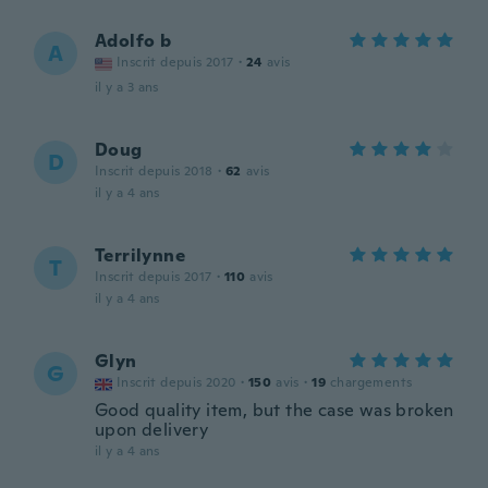
Adolfo b
A
Inscrit depuis 2017
·
24
avis
il y a 3 ans
Doug
D
Inscrit depuis 2018
·
62
avis
il y a 4 ans
Terrilynne
T
Inscrit depuis 2017
·
110
avis
il y a 4 ans
Glyn
G
Inscrit depuis 2020
·
150
avis
·
19
chargements
Good quality item, but the case was broken
upon delivery
il y a 4 ans