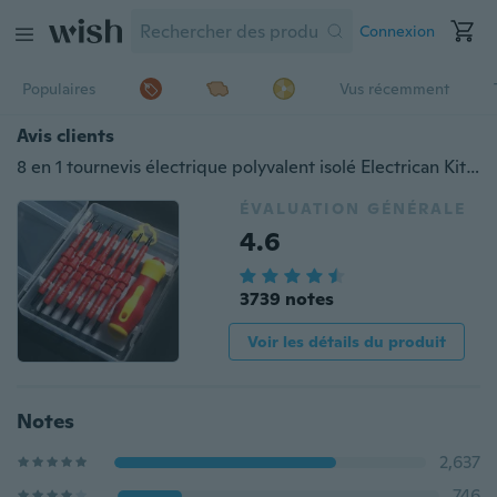
Connexion
Populaires
Vus récemment
Avis clients
8 en 1 tournevis électrique polyvalent isolé Electrican Kit d'outils de réparation d'outils à main pour courant 500 V (couleur: rouge)
ÉVALUATION GÉNÉRALE
4.6
3739 notes
Voir les détails du produit
Notes
2,637
746