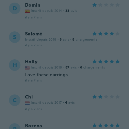
Domin
D
Inscrit depuis 2014
·
33
avis
il y a 7 ans
Salomé
S
Inscrit depuis 2018
·
8
avis
·
8
chargements
il y a 7 ans
Holly
H
Inscrit depuis 2018
·
87
avis
·
6
chargements
Love these earrings
il y a 7 ans
Chi
C
Inscrit depuis 2017
·
4
avis
il y a 7 ans
Bozena