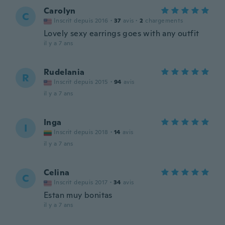
Carolyn
C
Inscrit depuis 2016
·
37
avis
·
2
chargements
Lovely sexy earrings goes with any outfit
il y a 7 ans
Rudelania
R
Inscrit depuis 2015
·
94
avis
il y a 7 ans
Inga
I
Inscrit depuis 2018
·
14
avis
il y a 7 ans
Celina
C
Inscrit depuis 2017
·
34
avis
Estan muy bonitas
il y a 7 ans