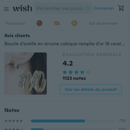
Connexion
Populaires
Vus récemment
Avis clients
Boucle d'oreille en zircone cubique remplie d'or 18 carats magnifique belle boucle d'oreille pour les femmes
ÉVALUATION GÉNÉRALE
4.2
1123 notes
Voir les détails du produit
Notes
719
170