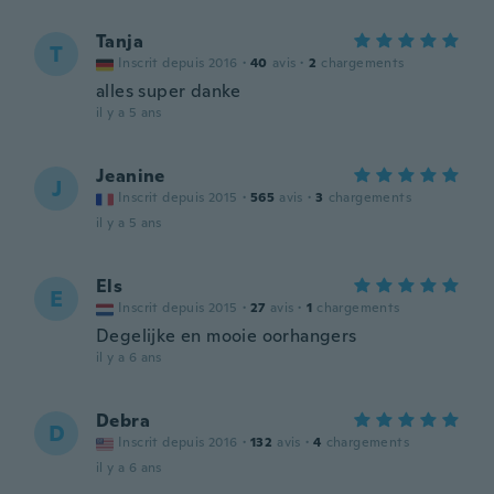
Tanja
T
Inscrit depuis 2016
·
40
avis
·
2
chargements
alles super danke
il y a 5 ans
Jeanine
J
Inscrit depuis 2015
·
565
avis
·
3
chargements
il y a 5 ans
Els
E
Inscrit depuis 2015
·
27
avis
·
1
chargements
Degelijke en mooie oorhangers
il y a 6 ans
Debra
D
Inscrit depuis 2016
·
132
avis
·
4
chargements
il y a 6 ans