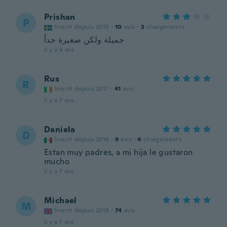
Prishan
P
Inscrit depuis 2015
·
10
avis
·
3
chargements
جميلة ولكن صغيرة جداً
il y a 6 ans
Rus
R
Inscrit depuis 2017
·
41
avis
il y a 7 ans
Daniela
D
Inscrit depuis 2016
·
9
avis
·
4
chargements
Estan muy padres, a mi hija le gustaron
mucho
il y a 7 ans
Michael
M
Inscrit depuis 2018
·
74
avis
il y a 7 ans