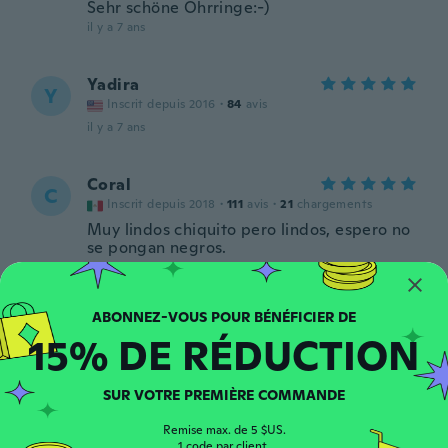
Sehr schöne Ohrringe:-)
il y a 7 ans
Yadira
Y
Inscrit depuis 2016
·
84
avis
il y a 7 ans
Coral
C
Inscrit depuis 2018
·
111
avis
·
21
chargements
Muy lindos chiquito pero lindos, espero no
se pongan negros.
il y a 7 ans
Roxana
R
15% DE RÉDUCTION
Inscrit depuis 2017
·
43
avis
·
1
chargements
il y a 7 ans
SUR VOTRE PREMIÈRE COMMANDE
Juliana
J
Remise max. de 5 $US.
Inscrit depuis 2016
·
155
avis
·
3
chargements
1 code par client.