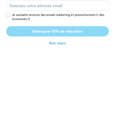
Inscrit depuis 2018
·
15
avis
il y a 4 ans
Je souhaite recevoir des emails marketing et promotionnels (= des
économies !)
corrado
C
Inscrit depuis 2020
·
129
avis
·
3
chargements
Débloquer 15% de réduction
Niente di eccezionale
il y a 4 ans
Non merci
Alonso
A
Inscrit depuis 2021
·
3
avis
Fácil de usar.
il y a 4 ans
Sagrys
S
Inscrit depuis 2016
·
34
avis
·
3
chargements
Nice did use it work wonderful thank whish
il y a 4 ans
William