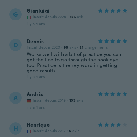
Gianluigi
G
Inscrit depuis 2020
·
185
avis
il y a 4 ans
Dennis
D
Inscrit depuis 2020
·
96
avis
·
21
chargements
Works well with a bit of practice you can
get the line to go through the hook eye
too. Practice is the key word in getting
good results.
il y a 4 ans
Andris
A
Inscrit depuis 2019
·
153
avis
il y a 4 ans
Henrique
H
Inscrit depuis 2017
·
5
avis