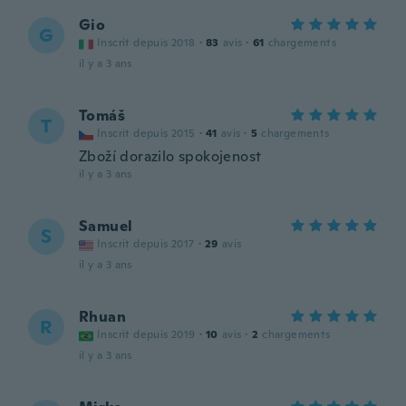
Gio
G
Inscrit depuis 2018
·
83
avis
·
61
chargements
il y a 3 ans
Tomáš
T
Inscrit depuis 2015
·
41
avis
·
5
chargements
Zboží dorazilo spokojenost
il y a 3 ans
Samuel
S
Inscrit depuis 2017
·
29
avis
il y a 3 ans
Rhuan
R
Inscrit depuis 2019
·
10
avis
·
2
chargements
il y a 3 ans