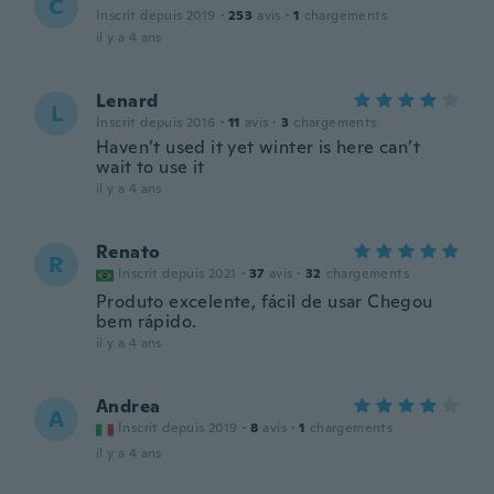
C
Inscrit depuis 2019
·
253
avis
·
1
chargements
il y a 4 ans
Lenard
L
Inscrit depuis 2016
·
11
avis
·
3
chargements
Haven’t used it yet winter is here can’t
wait to use it
il y a 4 ans
Renato
R
Inscrit depuis 2021
·
37
avis
·
32
chargements
Produto excelente, fácil de usar Chegou
bem rápido.
il y a 4 ans
Andrea
A
Inscrit depuis 2019
·
8
avis
·
1
chargements
il y a 4 ans