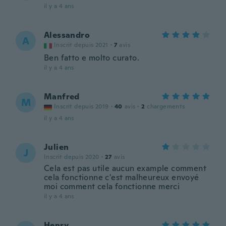
il y a 4 ans
Alessandro
A
Inscrit depuis 2021
·
7
avis
Ben fatto e molto curato.
il y a 4 ans
Manfred
M
Inscrit depuis 2019
·
40
avis
·
2
chargements
il y a 4 ans
Julien
J
Inscrit depuis 2020
·
27
avis
Cela est pas utile aucun example comment
cela fonctionne c'est malheureux envoyé
moi comment cela fonctionne merci
il y a 4 ans
Henry