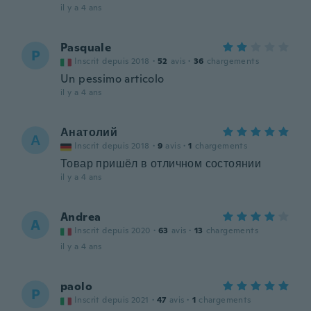
il y a 4 ans
Pasquale
P
Inscrit depuis 2018
·
52
avis
·
36
chargements
Un pessimo articolo
il y a 4 ans
Анатолий
А
Inscrit depuis 2018
·
9
avis
·
1
chargements
Товар пришёл в отличном состоянии
il y a 4 ans
Andrea
A
Inscrit depuis 2020
·
63
avis
·
13
chargements
il y a 4 ans
paolo
P
Inscrit depuis 2021
·
47
avis
·
1
chargements