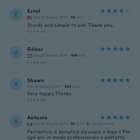
Estel
E
Inscrit depuis 2018
·
33
avis
Sturdy and simple to use. Thank you.
il y a 4 ans
Gábor
G
Inscrit depuis 2019
·
194
avis
il y a 4 ans
Shawn
S
Inscrit depuis 2017
·
295
avis
Very happy Thanks
il y a 4 ans
Antonio
A
Inscrit depuis 2021
·
10
avis
·
3
chargements
Fantastico, è semplice da usare e lega il filo
agli ami in modo professionale e perfetto