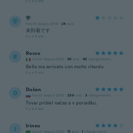
il y a 4 ans
学
学
Inscrit depuis 2019
·
24
avis
未到着です
il y a 4 ans
Rocco
R
Inscrit depuis 2018
·
95
avis
·
95
chargements
Bello ma arrivato con molto ritardo
il y a 4 ans
Dušan
D
Inscrit depuis 2019
·
250
avis
·
3
chargements
Tovar prišiel načas a v poriadku.
il y a 4 ans
Irineu
I
Inscrit depuis 2018
·
11
avis
·
1
chargements