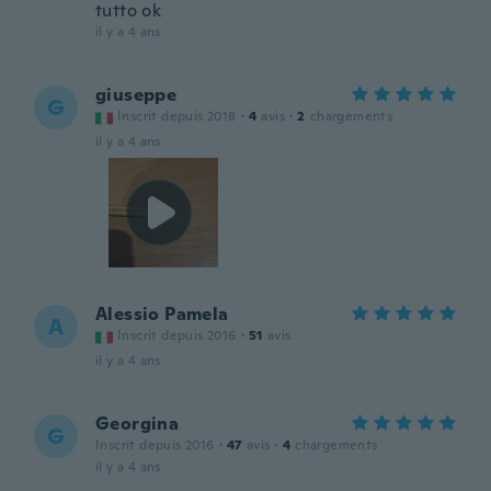
tutto ok
il y a 4 ans
giuseppe
G
Inscrit depuis 2018
·
4
avis
·
2
chargements
il y a 4 ans
Alessio Pamela
A
Inscrit depuis 2016
·
51
avis
il y a 4 ans
Georgina
G
Inscrit depuis 2016
·
47
avis
·
4
chargements
il y a 4 ans