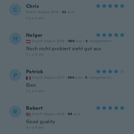
Chris
C
Inscrit depuis 2018
·
32
avis
il y a 4 ans
Holger
H
Inscrit depuis 2019
·
466
avis
·
3
chargements
Noch nicht probiert sieht gut aus
il y a 4 ans
Patrick
P
Inscrit depuis 2017
·
394
avis
·
5
chargements
Bien
il y a 4 ans
Robert
R
Inscrit depuis 2016
·
84
avis
Good guality
il y a 4 ans