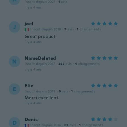
Inscrit depuis 2021
·
1
avis
il y a 4 ans
joel
J
Inscrit depuis 2018
·
9
avis
·
1
chargements
Great product
il y a 4 ans
NameDeleted
N
Inscrit depuis 2017
·
267
avis
·
4
chargements
il y a 4 ans
Elie
E
Inscrit depuis 2018
·
6
avis
·
1
chargements
Merci excellent
il y a 4 ans
Denis
D
Inscrit depuis 2016
·
62
avis
·
1
chargements