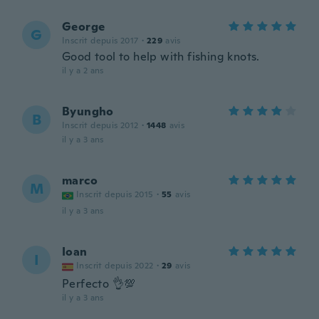
George
G
Inscrit depuis 2017
·
229
avis
Good tool to help with fishing knots.
il y a 2 ans
Byungho
B
Inscrit depuis 2012
·
1448
avis
il y a 3 ans
marco
M
Inscrit depuis 2015
·
55
avis
il y a 3 ans
Ioan
I
Inscrit depuis 2022
·
29
avis
Perfecto 👌💯
il y a 3 ans