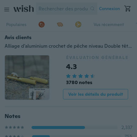
Connexion
Populaires
Vus récemment
Avis clients
Alliage d'aluminium crochet de pêche niveau Double tête aiguille noeuds cravate ligne de pêche noueur hameçon cravate dispositif accessoires de pêche
ÉVALUATION GÉNÉRALE
4.3
3780 notes
Voir les détails du produit
Notes
2,337
755