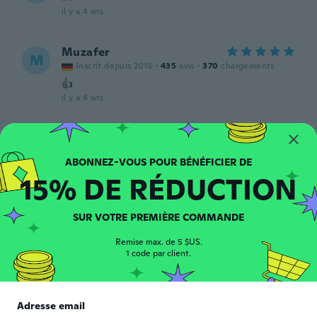
il y a 4 ans
Muzafer
M
Inscrit depuis 2018
·
435
avis
·
370
chargements
👍
il y a 4 ans
Donal
D
Inscrit depuis 2018
·
29
avis
il y a 4 ans
15% DE RÉDUCTION
Domenico
D
SUR VOTRE PREMIÈRE COMMANDE
Inscrit depuis 2017
·
30
avis
·
25
chargements
Conforme alla descrizione. Articolo
Remise max. de 5 $US.
funzionale all'uso.
1 code par client.
il y a 4 ans
Adresse email
Sandro
S