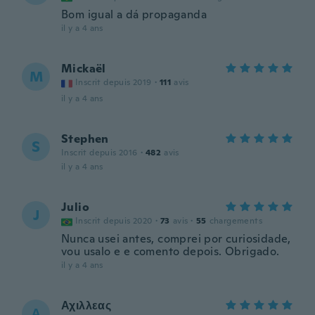
Bom igual a dá propaganda
il y a 4 ans
Mickaël
M
Inscrit depuis 2019
·
111
avis
il y a 4 ans
Stephen
S
Inscrit depuis 2016
·
482
avis
il y a 4 ans
Julio
J
Inscrit depuis 2020
·
73
avis
·
55
chargements
Nunca usei antes, comprei por curiosidade,
vou usalo e e comento depois. Obrigado.
il y a 4 ans
Αχιλλεας
Α