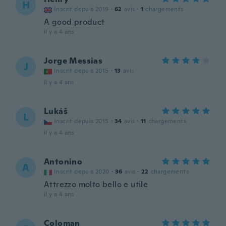
H
Inscrit depuis 2019
·
62
avis
·
1
chargements
A good product
il y a 4 ans
Jorge Messias
J
Inscrit depuis 2015
·
13
avis
il y a 4 ans
Lukáš
L
Inscrit depuis 2015
·
34
avis
·
11
chargements
il y a 4 ans
Antonino
A
Inscrit depuis 2020
·
36
avis
·
22
chargements
Attrezzo molto bello e utile
il y a 4 ans
Coloman