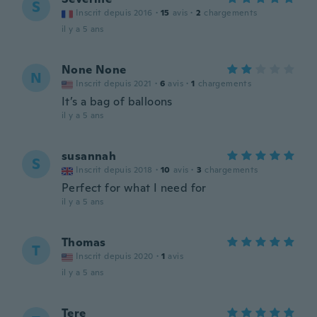
S
Inscrit depuis 2016
·
15
avis
·
2
chargements
il y a 5 ans
None None
N
Inscrit depuis 2021
·
6
avis
·
1
chargements
It’s a bag of balloons
il y a 5 ans
susannah
S
Inscrit depuis 2018
·
10
avis
·
3
chargements
Perfect for what I need for
il y a 5 ans
Thomas
T
Inscrit depuis 2020
·
1
avis
il y a 5 ans
Tere