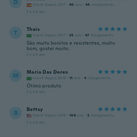
D
Inscrit depuis 2017
·
40
avis
·
44
chargements
il y a 6 ans
Thais
T
Inscrit depuis 2017
·
35
avis
·
47
chargements
São muito bonitos e resistentes, muito
bom, gostei muito.
il y a 6 ans
Maria Das Dores
M
Inscrit depuis 2019
·
11
avis
·
4
chargements
Ótimo produto
il y a 6 ans
Bettsy
B
Inscrit depuis 2018
·
108
avis
·
3
chargements
il y a 6 ans