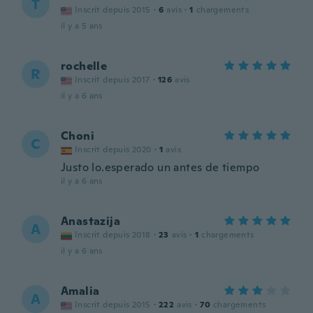
T
Inscrit depuis 2015
·
6
avis
·
1
chargements
il y a 5 ans
rochelle
R
Inscrit depuis 2017
·
126
avis
il y a 6 ans
Choni
C
Inscrit depuis 2020
·
1
avis
Justo lo.esperado un antes de tiempo
il y a 6 ans
Anastazija
A
Inscrit depuis 2018
·
23
avis
·
1
chargements
il y a 6 ans
Amalia
A
Inscrit depuis 2015
·
222
avis
·
70
chargements