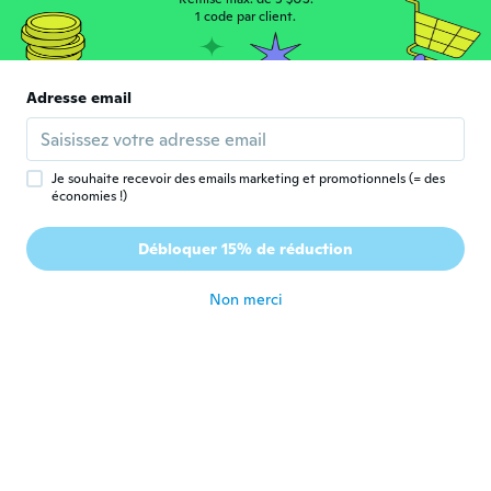
M
Inscrit depuis 2017
·
5
avis
·
1
chargements
1 code par client.
Conforme !
il y a 7 ans
Adresse email
Valentina
V
Inscrit depuis 2016
·
26
avis
·
9
chargements
il y a 7 ans
Je souhaite recevoir des emails marketing et promotionnels (= des
économies !)
Ly-Ly
L
Débloquer 15% de réduction
Inscrit depuis 2017
·
271
avis
·
2
chargements
il y a 7 ans
Non merci
Justina
J
Inscrit depuis 2019
·
132
avis
·
9
chargements
il y a 7 ans
キャサリン美奈
キ
Inscrit depuis 2019
·
45
avis