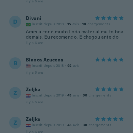
il y a 6 ans
Divani
D
Inscrit depuis 2018
·
15
avis
·
10
chargements
Amei a cor é muito linda material muito boa
demais. Eu recomendo. E chegou ante do
il y a 6 ans
Blanca Azucena
B
Inscrit depuis 2018
·
92
avis
il y a 6 ans
Zeljka
Z
Inscrit depuis 2019
·
43
avis
·
30
chargements
il y a 6 ans
Zeljka
Z
Inscrit depuis 2019
·
43
avis
·
30
chargements
il y a 6 ans