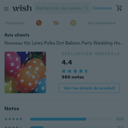
Connexion
Populaires
Vus récemment
Avis clients
Nouveau 10x Latex Polka Dot Balloon Party Wedding Holiday Decorating
ÉVALUATION GÉNÉRALE
4.4
980 notes
Voir les détails du produit
Notes
664
154