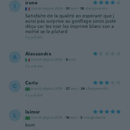
irene
I
Inscrit depuis 2016
·
31
avis
·
18
chargements
Satisfaite de la qualité en espérant que j
aurai pas surprise au gonflage sinon juste
déçu car les noir les imprimé blanc son a
moitié se la plutard
il y a 6 ans
Alessandra
A
Inscrit depuis 2014
·
8
avis
il y a 6 ans
Carla
C
Inscrit depuis 2018
·
27
avis
·
26
chargements
il y a 6 ans
laimar
L
Inscrit depuis 2019
·
16
avis
·
5
chargements
bom