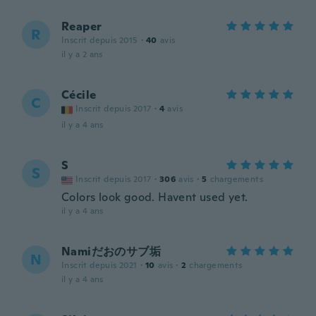
Reaper
R
Inscrit depuis 2015
·
40
avis
il y a 2 ans
Cécile
C
Inscrit depuis 2017
·
4
avis
il y a 4 ans
S
S
Inscrit depuis 2017
·
306
avis
·
5
chargements
Colors look good. Havent used yet.
il y a 4 ans
Namiだおのサブ垢
N
Inscrit depuis 2021
·
10
avis
·
2
chargements
il y a 4 ans