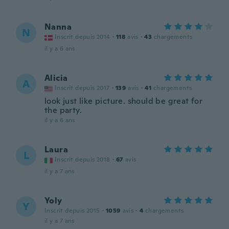
Nanna
N
Inscrit depuis 2014
·
118
avis
·
43
chargements
il y a 6 ans
Alicia
A
Inscrit depuis 2017
·
139
avis
·
41
chargements
look just like picture. should be great for
the party.
il y a 6 ans
Laura
L
Inscrit depuis 2018
·
67
avis
il y a 7 ans
Yoly
Y
Inscrit depuis 2015
·
1059
avis
·
4
chargements
il y a 7 ans