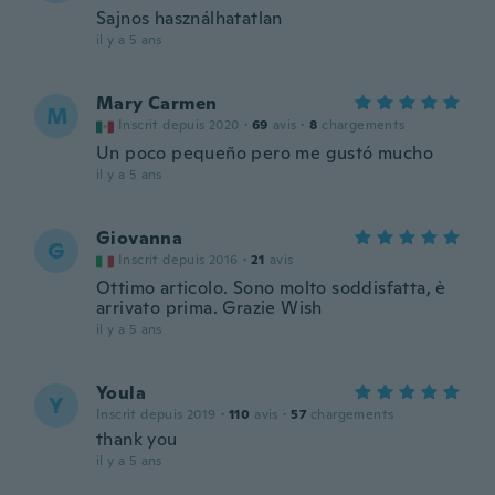
Sajnos használhatatlan
il y a 5 ans
Mary Carmen
M
Inscrit depuis 2020
·
69
avis
·
8
chargements
Un poco pequeño pero me gustó mucho
il y a 5 ans
Giovanna
G
Inscrit depuis 2016
·
21
avis
Ottimo articolo. Sono molto soddisfatta, è
arrivato prima. Grazie Wish
il y a 5 ans
Youla
Y
Inscrit depuis 2019
·
110
avis
·
57
chargements
thank you
il y a 5 ans