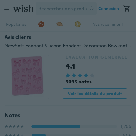
Connexion
Populaires
Vus récemment
Avis clients
NewSoft Fondant Silicone Fondant Décoration Bowknot Modelage Moule à gâteau moule de cuisson GO
ÉVALUATION GÉNÉRALE
4.1
3095 notes
Voir les détails du produit
Notes
1,755
509