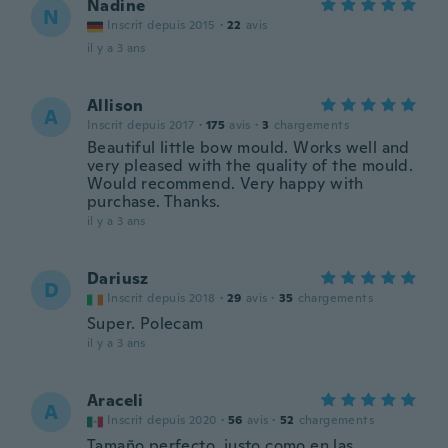
Nadine
N
Inscrit depuis 2015
·
22
avis
il y a 3 ans
Allison
A
Inscrit depuis 2017
·
175
avis
·
3
chargements
Beautiful little bow mould. Works well and
very pleased with the quality of the mould.
Would recommend. Very happy with
purchase. Thanks.
il y a 3 ans
Dariusz
D
Inscrit depuis 2018
·
29
avis
·
35
chargements
Super. Polecam
il y a 3 ans
Araceli
A
Inscrit depuis 2020
·
56
avis
·
52
chargements
Tamaño perfecto, justo como en las