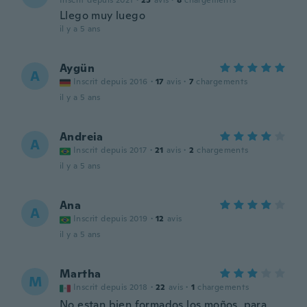
Inscrit depuis 2021
·
25
avis
·
8
chargements
Llego muy luego
il y a 5 ans
Aygün
A
Inscrit depuis 2016
·
17
avis
·
7
chargements
il y a 5 ans
Andreia
A
Inscrit depuis 2017
·
21
avis
·
2
chargements
il y a 5 ans
Ana
A
Inscrit depuis 2019
·
12
avis
il y a 5 ans
Martha
M
Inscrit depuis 2018
·
22
avis
·
1
chargements
No estan bien formados los moños, para