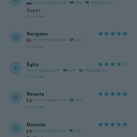
K
Inscrit depuis 2016
·
43
avis
·
15
chargements
Super
il y a 4 ans
Gergana
G
Inscrit depuis 2019
·
27
avis
il y a 4 ans
Eglis
E
Inscrit depuis 2017
·
34
avis
·
12
chargements
il y a 4 ans
Renata
R
Inscrit depuis 2019
·
25
avis
il y a 4 ans
Daniela
D
Inscrit depuis 2021
·
19
avis