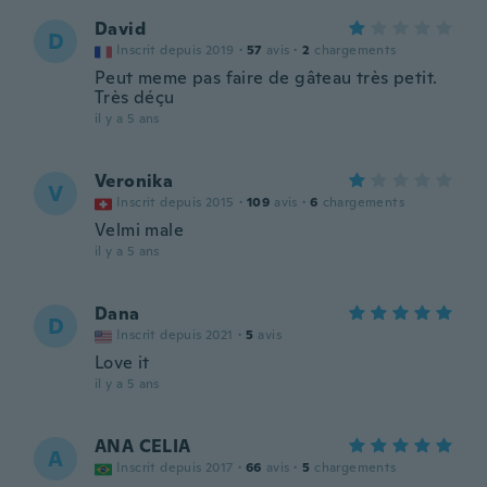
David
D
Inscrit depuis 2019
·
57
avis
·
2
chargements
Peut meme pas faire de gâteau très petit.
Très déçu
il y a 5 ans
Veronika
V
Inscrit depuis 2015
·
109
avis
·
6
chargements
Velmi male
il y a 5 ans
Dana
D
Inscrit depuis 2021
·
5
avis
Love it
il y a 5 ans
ANA CELIA
A
Inscrit depuis 2017
·
66
avis
·
5
chargements