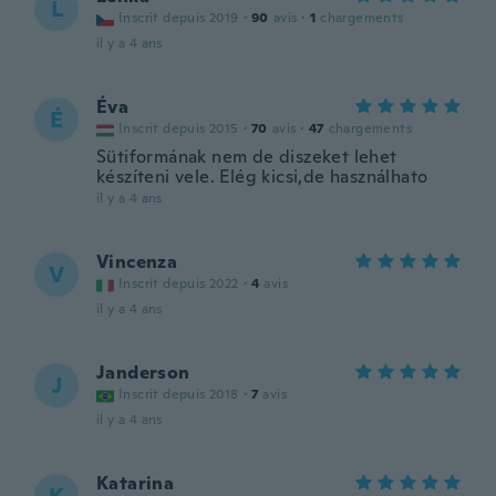
L
Inscrit depuis 2019
·
90
avis
·
1
chargements
il y a 4 ans
Éva
É
Inscrit depuis 2015
·
70
avis
·
47
chargements
Sütiformának nem de diszeket lehet
készíteni vele. Elég kicsi,de használhato
il y a 4 ans
Vincenza
V
Inscrit depuis 2022
·
4
avis
il y a 4 ans
Janderson
J
Inscrit depuis 2018
·
7
avis
il y a 4 ans
Katarina