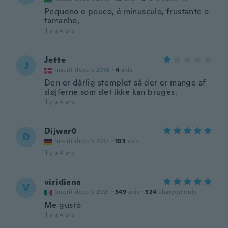
Pequeno e pouco, é minusculo, frustante o
tamanho,
il y a 4 ans
Jette
J
Inscrit depuis 2016
·
4
avis
Den er dårlig stemplet så der er mange af
sløjferne som slet ikke kan bruges.
il y a 4 ans
Dijwar0
D
Inscrit depuis 2017
·
103
avis
il y a 4 ans
viridiana
V
Inscrit depuis 2021
·
349
avis
·
324
chargements
Me gustó
il y a 4 ans