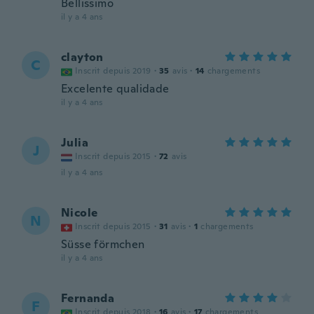
Bellissimo
il y a 4 ans
clayton
C
Inscrit depuis 2019
·
35
avis
·
14
chargements
Excelente qualidade
il y a 4 ans
Julia
J
Inscrit depuis 2015
·
72
avis
il y a 4 ans
Nicole
N
Inscrit depuis 2015
·
31
avis
·
1
chargements
Süsse förmchen
il y a 4 ans
Fernanda
F
Inscrit depuis 2018
·
16
avis
·
17
chargements