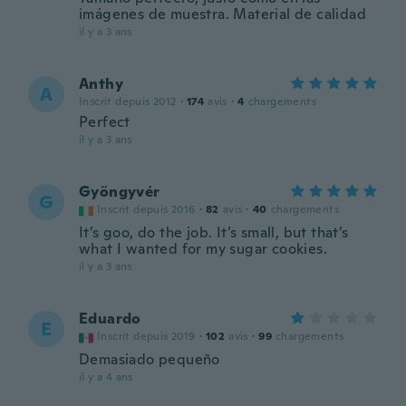
imágenes de muestra. Material de calidad
il y a 3 ans
Anthy
A
Inscrit depuis 2012
·
174
avis
·
4
chargements
Perfect
il y a 3 ans
Gyöngyvér
G
Inscrit depuis 2016
·
82
avis
·
40
chargements
It’s goo, do the job. It’s small, but that’s
what I wanted for my sugar cookies.
il y a 3 ans
Eduardo
E
Inscrit depuis 2019
·
102
avis
·
99
chargements
Demasiado pequeño
il y a 4 ans