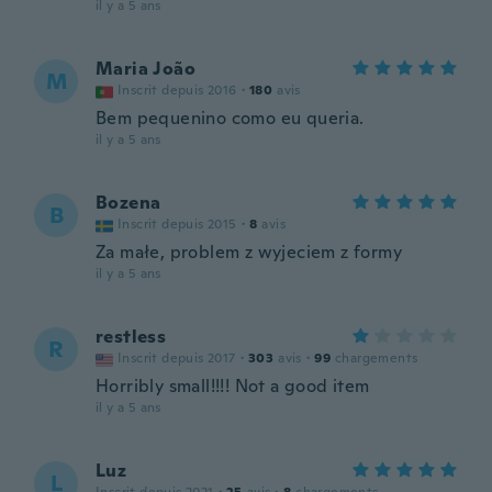
il y a 5 ans
Maria João
M
Inscrit depuis 2016
·
180
avis
Bem pequenino como eu queria.
il y a 5 ans
Bozena
B
Inscrit depuis 2015
·
8
avis
Za małe, problem z wyjeciem z formy
il y a 5 ans
restless
R
Inscrit depuis 2017
·
303
avis
·
99
chargements
Horribly small!!!! Not a good item
il y a 5 ans
Luz
L