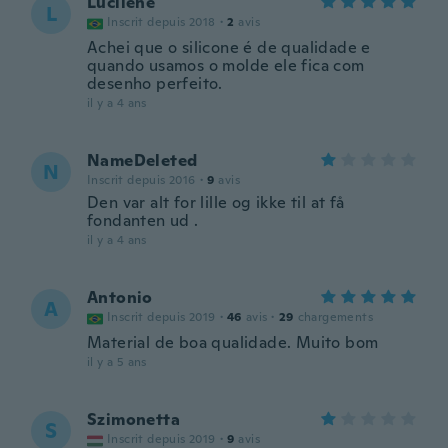
Lucilene
L
Inscrit depuis 2018
·
2
avis
Achei que o silicone é de qualidade e
quando usamos o molde ele fica com
desenho perfeito.
il y a 4 ans
NameDeleted
N
Inscrit depuis 2016
·
9
avis
Den var alt for lille og ikke til at få
fondanten ud .
il y a 4 ans
Antonio
A
Inscrit depuis 2019
·
46
avis
·
29
chargements
Material de boa qualidade. Muito bom
il y a 5 ans
Szimonetta
S
Inscrit depuis 2019
·
9
avis