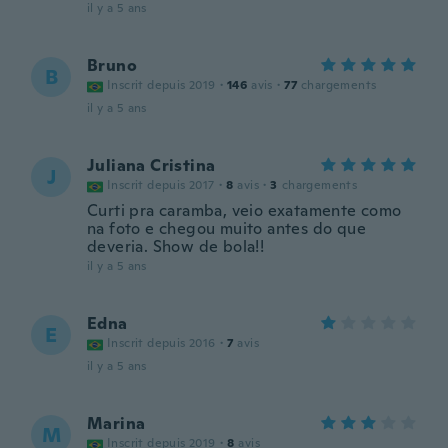
il y a 5 ans
Bruno
B
Inscrit depuis 2019
·
146
avis
·
77
chargements
il y a 5 ans
Juliana Cristina
J
Inscrit depuis 2017
·
8
avis
·
3
chargements
Curti pra caramba, veio exatamente como
na foto e chegou muito antes do que
deveria. Show de bola!!
il y a 5 ans
Edna
E
Inscrit depuis 2016
·
7
avis
il y a 5 ans
Marina
M
Inscrit depuis 2019
·
8
avis