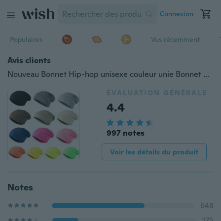
Connexion
Populaires
Vus récemment
Avis clients
Nouveau Bonnet Hip-hop unisexe couleur unie Bonnet Bonnet Hiver Slouch 9 Couleurs Taille Unique Elastique
ÉVALUATION GÉNÉRALE
4.4
997 notes
Voir les détails du produit
Notes
648
175