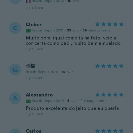
Inscrit depuis 2016
·
13
avis
il y a 5 ans
Cleber
C
Inscrit depuis 2021
·
33
avis
·
39
chargements
Muito bom, igual como tá na foto, veio a
cor certa como pedi, muito bem embalado
il y a 5 ans
佳樹
佳
Inscrit depuis 2020
·
15
avis
il y a 5 ans
Alessandro
A
Inscrit depuis 2019
·
5
avis
·
4
chargements
Produto excelente do jeito que eu queria
il y a 5 ans
Carlos