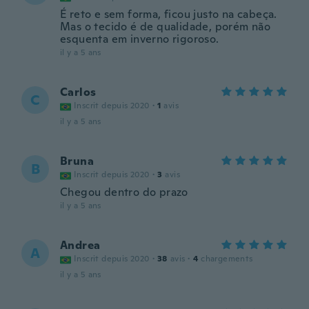
É reto e sem forma, ficou justo na cabeça.
Mas o tecido é de qualidade, porém não
esquenta em inverno rigoroso.
il y a 5 ans
Carlos
C
Inscrit depuis 2020
·
1
avis
il y a 5 ans
Bruna
B
Inscrit depuis 2020
·
3
avis
Chegou dentro do prazo
il y a 5 ans
Andrea
A
Inscrit depuis 2020
·
38
avis
·
4
chargements
il y a 5 ans