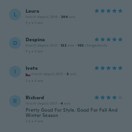
Laura
L
Inscrit depuis 2016
·
204
avis
il y a 3 ans
Despina
D
Inscrit depuis 2021
·
122
avis
·
102
chargements
il y a 3 ans
Iveta
I
Inscrit depuis 2021
·
3
avis
il y a 4 ans
Richard
R
Inscrit depuis 2017
·
4
avis
Pretty Good For Style. Good For Fall And
Winter Season
il y a 4 ans