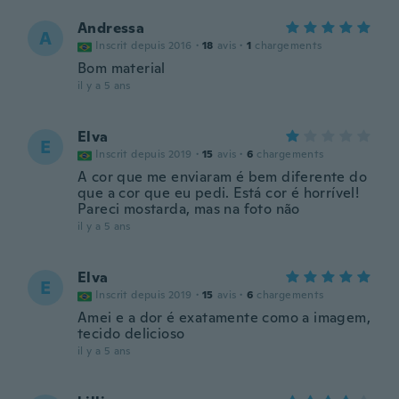
Andressa
A
Inscrit depuis 2016
·
18
avis
·
1
chargements
Bom material
il y a 5 ans
Elva
E
Inscrit depuis 2019
·
15
avis
·
6
chargements
A cor que me enviaram é bem diferente do
que a cor que eu pedi. Está cor é horrível!
Pareci mostarda, mas na foto não
il y a 5 ans
Elva
E
Inscrit depuis 2019
·
15
avis
·
6
chargements
Amei e a dor é exatamente como a imagem,
tecido delicioso
il y a 5 ans