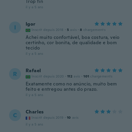
Trop fin
il y a 5 ans
Igor
I
Inscrit depuis 2018
·
5
avis
·
8
chargements
Achei muito confortável, boa costura, veio
certinho, cor bonita, de qualidade e bom
tecido
il y a 5 ans
Rafael
R
Inscrit depuis 2020
·
112
avis
·
101
chargements
Exatamente como no anúncio, muito bem
feito e entregou antes do prazo.
il y a 5 ans
Charles
C
Inscrit depuis 2019
·
10
avis
il y a 5 ans