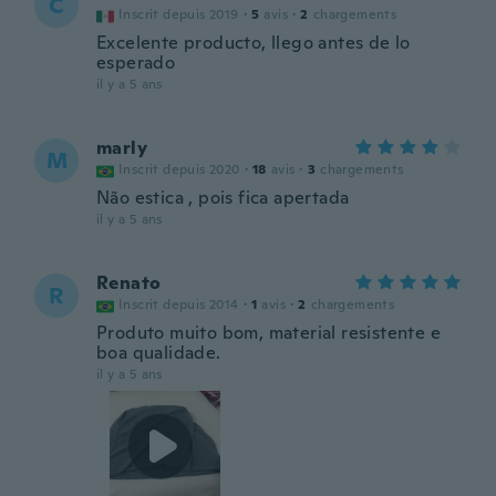
C
Inscrit depuis 2019
·
5
avis
·
2
chargements
Excelente producto, llego antes de lo
esperado
il y a 5 ans
marly
M
Inscrit depuis 2020
·
18
avis
·
3
chargements
Não estica , pois fica apertada
il y a 5 ans
Renato
R
Inscrit depuis 2014
·
1
avis
·
2
chargements
Produto muito bom, material resistente e
boa qualidade.
il y a 5 ans