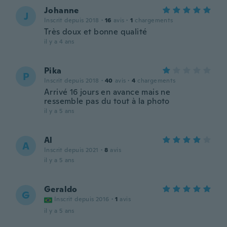
Johanne
J
Inscrit depuis 2018
·
16
avis
·
1
chargements
Très doux et bonne qualité
il y a 4 ans
Pika
P
Inscrit depuis 2018
·
40
avis
·
4
chargements
Arrivé 16 jours en avance mais ne
ressemble pas du tout à la photo
il y a 5 ans
Al
A
Inscrit depuis 2021
·
8
avis
il y a 5 ans
Geraldo
G
Inscrit depuis 2016
·
1
avis
il y a 5 ans