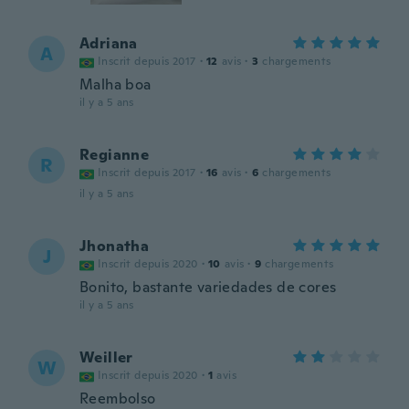
Adriana
A
Inscrit depuis 2017
·
12
avis
·
3
chargements
Malha boa
il y a 5 ans
Regianne
R
Inscrit depuis 2017
·
16
avis
·
6
chargements
il y a 5 ans
Jhonatha
J
Inscrit depuis 2020
·
10
avis
·
9
chargements
Bonito, bastante variedades de cores
il y a 5 ans
Weiller
W
Inscrit depuis 2020
·
1
avis
Reembolso