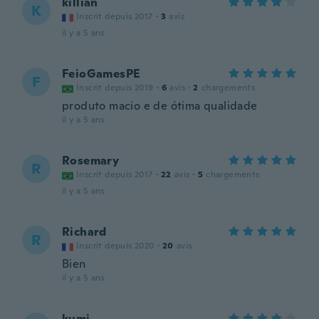
killian
K
Inscrit depuis 2017
·
3
avis
il y a 5 ans
FeioGamesPE
F
Inscrit depuis 2019
·
6
avis
·
2
chargements
produto macio e de ótima qualidade
il y a 5 ans
Rosemary
R
Inscrit depuis 2017
·
22
avis
·
5
chargements
il y a 5 ans
Richard
R
Inscrit depuis 2020
·
20
avis
Bien
il y a 5 ans
kumi