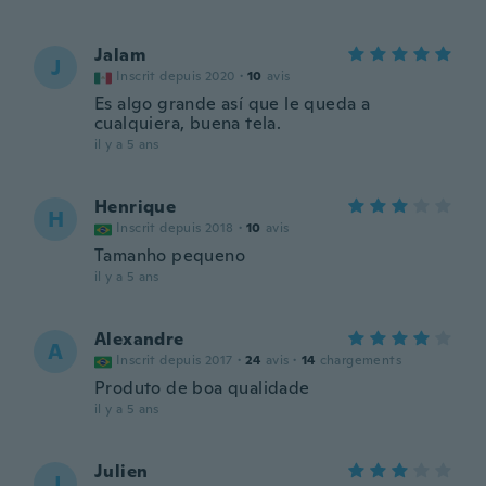
Jalam
J
Inscrit depuis 2020
·
10
avis
Es algo grande así que le queda a
cualquiera, buena tela.
il y a 5 ans
Henrique
H
Inscrit depuis 2018
·
10
avis
Tamanho pequeno
il y a 5 ans
Alexandre
A
Inscrit depuis 2017
·
24
avis
·
14
chargements
Produto de boa qualidade
il y a 5 ans
Julien
J