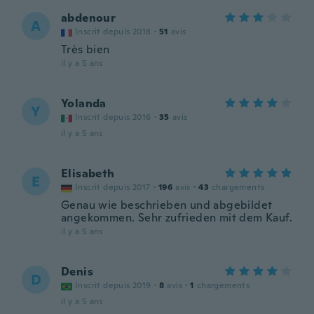
abdenour
A
Inscrit depuis 2018
·
51
avis
Très bien
il y a 5 ans
Yolanda
Y
Inscrit depuis 2016
·
35
avis
il y a 5 ans
Elisabeth
E
Inscrit depuis 2017
·
196
avis
·
43
chargements
Genau wie beschrieben und abgebildet
angekommen. Sehr zufrieden mit dem Kauf.
il y a 5 ans
Denis
D
Inscrit depuis 2019
·
8
avis
·
1
chargements
il y a 5 ans