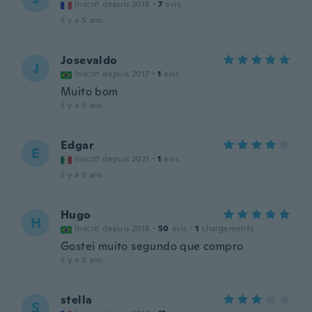
Inscrit depuis 2018
·
7
avis
il y a 5 ans
Josevaldo
J
Inscrit depuis 2017
·
1
avis
Muito bom
il y a 5 ans
Edgar
E
Inscrit depuis 2021
·
1
avis
il y a 5 ans
Hugo
H
Inscrit depuis 2018
·
50
avis
·
1
chargements
Gostei muito segundo que compro
il y a 5 ans
stella
S