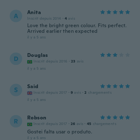
Anita
A
Inscrit depuis 2014
·
4
avis
Love the bright green colour. Fits perfect.
Arrived earlier then expected
il y a 5 ans
Douglas
D
Inscrit depuis 2016
·
23
avis
il y a 5 ans
Said
S
Inscrit depuis 2017
·
9
avis
·
2
chargements
il y a 5 ans
Robson
R
Inscrit depuis 2017
·
26
avis
·
45
chargements
Gostei falta usar o produto.
il y a 5 ans