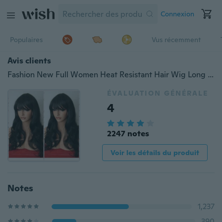
Connexion
Populaires
Vus récemment
Avis clients
Fashion New Full Women Heat Resistant Hair Wig Long Wavy Fringe Brown Black Wig
ÉVALUATION GÉNÉRALE
4
2247 notes
Voir les détails du produit
Notes
1,237
390