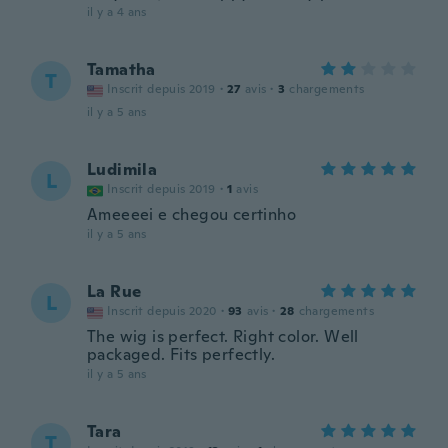
il y a 4 ans
Tamatha
T
Inscrit depuis 2019
·
27
avis
·
3
chargements
il y a 5 ans
Ludimila
L
Inscrit depuis 2019
·
1
avis
Ameeeei e chegou certinho
il y a 5 ans
La Rue
L
Inscrit depuis 2020
·
93
avis
·
28
chargements
The wig is perfect. Right color. Well
packaged. Fits perfectly.
il y a 5 ans
Tara
T