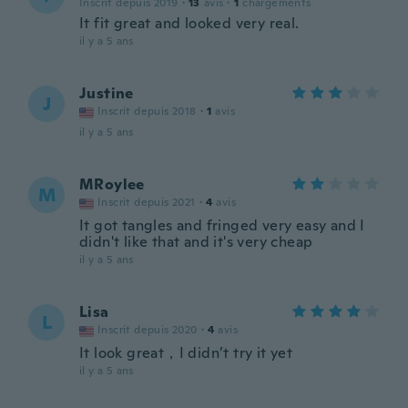
Inscrit depuis 2019
·
13
avis
·
1
chargements
It fit great and looked very real.
il y a 5 ans
Justine
J
Inscrit depuis 2018
·
1
avis
il y a 5 ans
MRoylee
M
Inscrit depuis 2021
·
4
avis
It got tangles and fringed very easy and I
didn't like that and it's very cheap
il y a 5 ans
Lisa
L
Inscrit depuis 2020
·
4
avis
It look great，I didn’t try it yet
il y a 5 ans