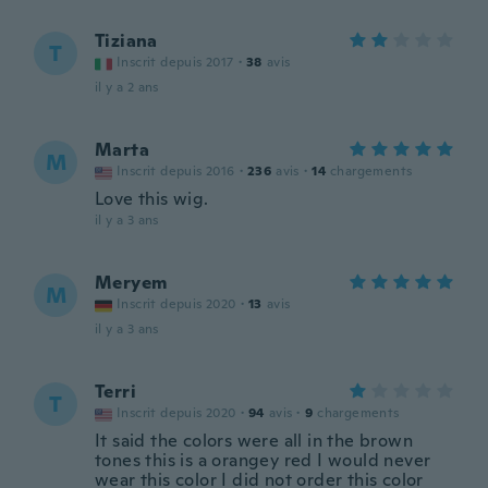
Tiziana
T
Inscrit depuis 2017
·
38
avis
il y a 2 ans
Marta
M
Inscrit depuis 2016
·
236
avis
·
14
chargements
Love this wig.
il y a 3 ans
Meryem
M
Inscrit depuis 2020
·
13
avis
il y a 3 ans
Terri
T
Inscrit depuis 2020
·
94
avis
·
9
chargements
It said the colors were all in the brown
tones this is a orangey red I would never
wear this color I did not order this color