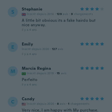
Stephanie
S
Inscrit depuis 2014
·
129
avis
·
9
chargements
A little bit obvious its a fake hairdo but
nice anyway.
il y a 4 ans
Emily
E
Inscrit depuis 2020
·
127
avis
il y a 4 ans
Marcia Regina
M
Inscrit depuis 2019
·
15
avis
Perfeito
il y a 4 ans
Candy
C
Inscrit depuis 2020
·
8
avis
·
1
chargements
Very nice, I am happy with My purchase.