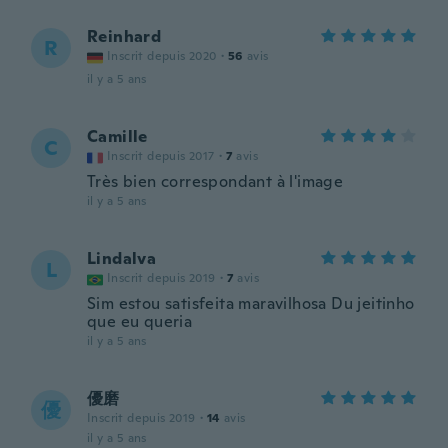
Reinhard
R
Inscrit depuis 2020
·
56
avis
il y a 5 ans
Camille
C
Inscrit depuis 2017
·
7
avis
Très bien correspondant à l'image
il y a 5 ans
Lindalva
L
Inscrit depuis 2019
·
7
avis
Sim estou satisfeita maravilhosa Du jeitinho
que eu queria
il y a 5 ans
優磨
優
Inscrit depuis 2019
·
14
avis
il y a 5 ans