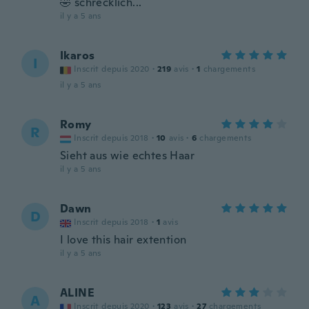
🤣 schrecklich...
il y a 5 ans
Ikaros
I
Inscrit depuis 2020
·
219
avis
·
1
chargements
il y a 5 ans
Romy
R
Inscrit depuis 2018
·
10
avis
·
6
chargements
Sieht aus wie echtes Haar
il y a 5 ans
Dawn
D
Inscrit depuis 2018
·
1
avis
I love this hair extention
il y a 5 ans
ALINE
A
Inscrit depuis 2020
·
123
avis
·
27
chargements