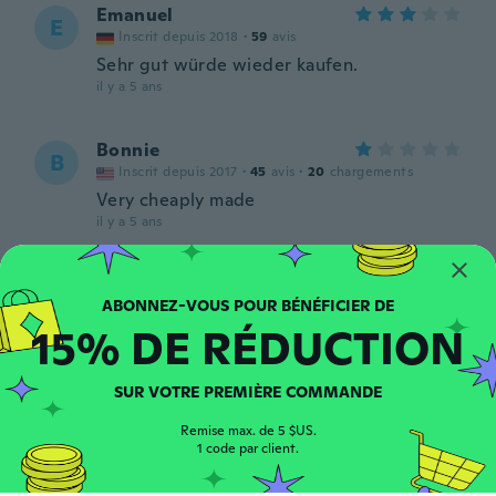
Emanuel
E
Inscrit depuis 2018
·
59
avis
Sehr gut würde wieder kaufen.
il y a 5 ans
Bonnie
B
Inscrit depuis 2017
·
45
avis
·
20
chargements
Very cheaply made
il y a 5 ans
Jennell
J
Inscrit depuis 2021
·
7
avis
15% DE RÉDUCTION
Like this wig a lot
il y a 5 ans
SUR VOTRE PREMIÈRE COMMANDE
May
M
Remise max. de 5 $US.
Inscrit depuis 2020
·
2
avis
1 code par client.
il y a 5 ans