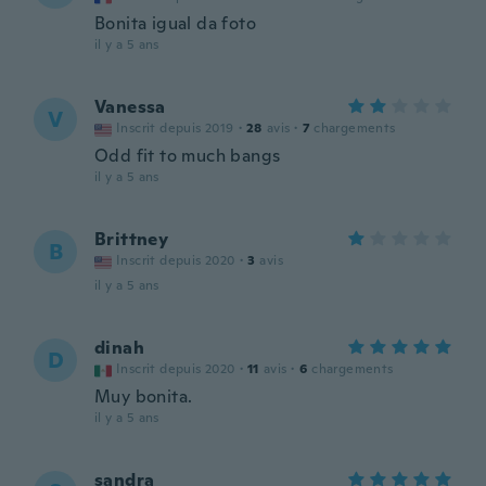
Bonita igual da foto
il y a 5 ans
Vanessa
V
Inscrit depuis 2019
·
28
avis
·
7
chargements
Odd fit to much bangs
il y a 5 ans
Brittney
B
Inscrit depuis 2020
·
3
avis
il y a 5 ans
dinah
D
Inscrit depuis 2020
·
11
avis
·
6
chargements
Muy bonita.
il y a 5 ans
sandra