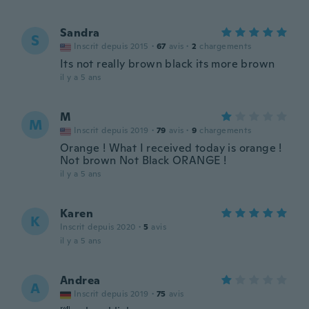
Sandra
S
Inscrit depuis 2015
·
67
avis
·
2
chargements
Its not really brown black its more brown
il y a 5 ans
M
M
Inscrit depuis 2019
·
79
avis
·
9
chargements
Orange ! What I received today is orange !
Not brown Not Black ORANGE !
il y a 5 ans
Karen
K
Inscrit depuis 2020
·
5
avis
il y a 5 ans
Andrea
A
Inscrit depuis 2019
·
75
avis