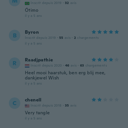
M
Inscrit depuis 2019
·
32
avis
Ótimo
il y a 5 ans
Byron
B
Inscrit depuis 2019
·
55
avis
·
2
chargements
il y a 5 ans
Raadjpathie
R
Inscrit depuis 2020
·
46
avis
·
63
chargements
Heel mooi haarstuk, ben erg blij mee,
dankjewel Wish
il y a 5 ans
chenell
C
Inscrit depuis 2018
·
35
avis
Very tangle
il y a 5 ans