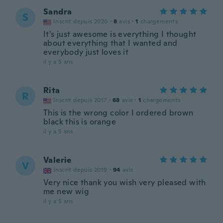
Sandra
S
Inscrit depuis 2020
·
8
avis
·
1
chargements
It's just awesome is everything I thought
about everything that I wanted and
everybody just loves it
il y a 5 ans
Rita
R
Inscrit depuis 2017
·
68
avis
·
1
chargements
This is the wrong color I ordered brown
black this is orange
il y a 5 ans
Valerie
V
Inscrit depuis 2019
·
94
avis
Very nice thank you wish very pleased with
me new wig
il y a 5 ans