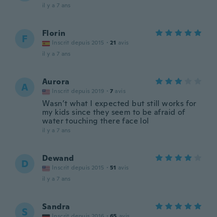
il y a 7 ans
Florin
F
Inscrit depuis 2015
·
21
avis
il y a 7 ans
Aurora
A
Inscrit depuis 2019
·
7
avis
Wasn’t what I expected but still works for
my kids since they seem to be afraid of
water touching there face lol
il y a 7 ans
Dewand
D
Inscrit depuis 2015
·
51
avis
il y a 7 ans
Sandra
S
Inscrit depuis 2016
·
65
avis