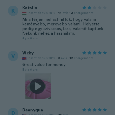
Katalin
K
Inscrit depuis 2016
·
14
avis
·
2
chargements
Mi a férjemmel.azt hittük, hogy valami
keményebb, merevebb valami. Helyette
pedig egy szivacsos, laza, valamit kaptunk.
Nekünk nehéz a használata.
il y a 6 ans
Vicky
V
Inscrit depuis 2019
·
8
avis
·
12
chargements
Great value for money
il y a 6 ans
Deanyqua
D