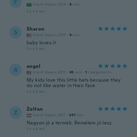
F
Inscrit depuis 2014
·
8
avis
il y a 6 ans
Sharon
S
Inscrit depuis 2019
·
9
avis
baby loves it
il y a 6 ans
angel
A
Inscrit depuis 2015
·
45
avis
·
1
chargements
My kids love this little hats because they
do not like water in their face
il y a 6 ans
Zoltan
Z
Inscrit depuis 2017
·
247
avis
Nagyon jó a termék. Remélem jó lesz.
il y a 6 ans