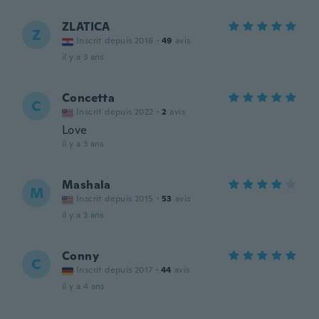
ZLATICA
Z
Inscrit depuis 2016
·
49
avis
il y a 3 ans
Concetta
C
Inscrit depuis 2022
·
2
avis
Love
il y a 3 ans
Mashala
M
Inscrit depuis 2015
·
53
avis
il y a 3 ans
Conny
C
Inscrit depuis 2017
·
44
avis
il y a 4 ans