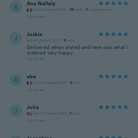
Ana Nallely
A
Inscrit depuis 2019
·
59
avis
·
1
chargements
il y a 4 ans
Jackie
J
Inscrit depuis 2015
·
5
avis
Delivered when stated and item was what i
ordered very happy
il y a 5 ans
abo
A
Inscrit depuis 2015
·
3
avis
il y a 5 ans
Julie
J
Inscrit depuis 2021
·
1
avis
il y a 5 ans