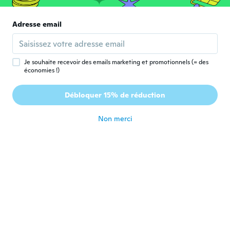
katrina
K
Inscrit depuis 2018
·
10
avis
·
3
chargements
Adresse email
Just as the picture. It fits on my 10 month
old. It even fits on me. The material is a
foam.
il y a 7 ans
Je souhaite recevoir des emails marketing et promotionnels (= des
économies !)
Boris
B
Débloquer 15% de réduction
Inscrit depuis 2014
·
47
avis
·
4
chargements
il y a 7 ans
Non merci
Raven
R
Inscrit depuis 2012
·
20
avis
I never received my package. Emailed
customer service, i was told it may be a
few days late, in the end i never got it.
When i emailed them again i was told that
on their end i had gotten it. When i told
them that i had in fact NOT received my
package i kind of got an oh well answer.
il y a 7 ans