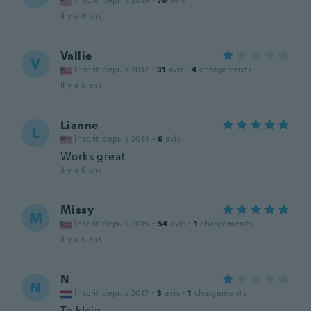
Inscrit depuis 2015
·
76
avis
il y a 6 ans
Vallie
V
Inscrit depuis 2017
·
31
avis
·
4
chargements
il y a 6 ans
Lianne
L
Inscrit depuis 2014
·
6
avis
Works great
il y a 6 ans
Missy
M
Inscrit depuis 2015
·
54
avis
·
1
chargements
il y a 6 ans
N
N
Inscrit depuis 2017
·
3
avis
·
1
chargements
Te klein