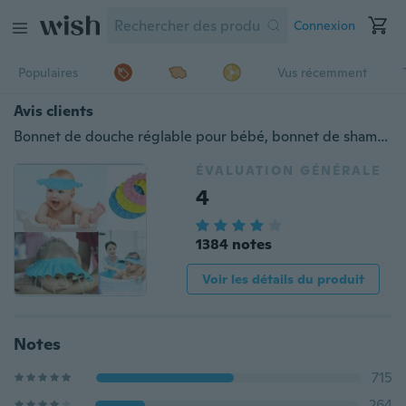
Connexion
Populaires
Vus récemment
Avis clients
Bonnet de douche réglable pour bébé, bonnet de shampoing pour enfants, chapeau imperméable de cheveux de lavage de bain de santé d'enfants
ÉVALUATION GÉNÉRALE
4
1384 notes
Voir les détails du produit
Notes
715
264