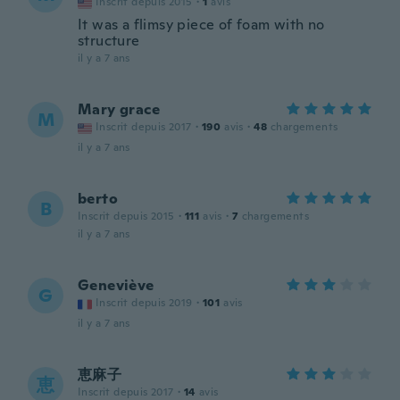
Inscrit depuis 2015
·
1
avis
It was a flimsy piece of foam with no
structure
il y a 7 ans
Mary grace
M
Inscrit depuis 2017
·
190
avis
·
48
chargements
il y a 7 ans
berto
B
Inscrit depuis 2015
·
111
avis
·
7
chargements
il y a 7 ans
Geneviève
G
Inscrit depuis 2019
·
101
avis
il y a 7 ans
恵麻子
恵
Inscrit depuis 2017
·
14
avis