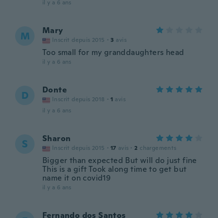
il y a 6 ans
Mary
M
Inscrit depuis 2015
·
3
avis
Too small for my granddaughters head
il y a 6 ans
Donte
D
Inscrit depuis 2018
·
1
avis
il y a 6 ans
Sharon
S
Inscrit depuis 2015
·
17
avis
·
2
chargements
Bigger than expected But will do just fine
This is a gift Took along time to get but
name it on covid19
il y a 6 ans
Fernando dos Santos