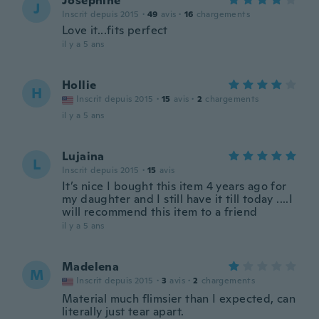
Josephine
J
Inscrit depuis 2015
·
49
avis
·
16
chargements
Love it...fits perfect
il y a 5 ans
Hollie
H
Inscrit depuis 2015
·
15
avis
·
2
chargements
il y a 5 ans
Lujaina
L
Inscrit depuis 2015
·
15
avis
It’s nice I bought this item 4 years ago for
my daughter and I still have it till today ....I
will recommend this item to a friend
il y a 5 ans
Madelena
M
Inscrit depuis 2015
·
3
avis
·
2
chargements
Material much flimsier than I expected, can
literally just tear apart.