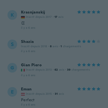
Krasnjanskij
K
Inscrit depuis 2017
·
17
avis
👏
il y a 6 ans
Shazia
S
Inscrit depuis 2018
·
8
avis
·
1
chargements
il y a 6 ans
Gian Piero
G
Inscrit depuis 2013
·
62
avis
·
39
chargements
il y a 6 ans
Eman
E
Inscrit depuis 2015
·
31
avis
Perfect
il y a 6 ans