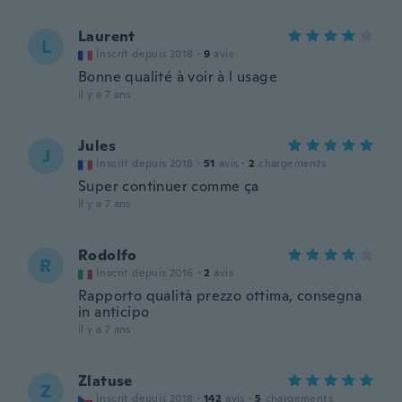
Laurent
L
Inscrit depuis 2018
·
9
avis
Bonne qualité à voir à l usage
il y a 7 ans
Jules
J
Inscrit depuis 2018
·
51
avis
·
2
chargements
Super continuer comme ça
il y a 7 ans
Rodolfo
R
Inscrit depuis 2016
·
2
avis
Rapporto qualità prezzo ottima, consegna
in anticipo
il y a 7 ans
Zlatuse
Z
Inscrit depuis 2018
·
142
avis
·
5
chargements