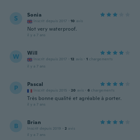
Sonia
S
Inscrit depuis 2017
·
10
avis
Not very waterproof.
il y a 7 ans
Will
W
Inscrit depuis 2017
·
12
avis
·
1
chargements
il y a 7 ans
Pascal
P
Inscrit depuis 2015
·
20
avis
·
6
chargements
Très bonne qualité et agréable à porter.
il y a 7 ans
Brian
B
Inscrit depuis 2019
·
2
avis
il y a 7 ans