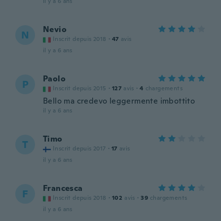
il y a 6 ans
Nevio
N
Inscrit depuis 2018
·
47
avis
il y a 6 ans
Paolo
P
Inscrit depuis 2015
·
127
avis
·
4
chargements
Bello ma credevo leggermente imbottito
il y a 6 ans
Timo
T
Inscrit depuis 2017
·
17
avis
il y a 6 ans
Francesca
F
Inscrit depuis 2018
·
102
avis
·
39
chargements
il y a 6 ans