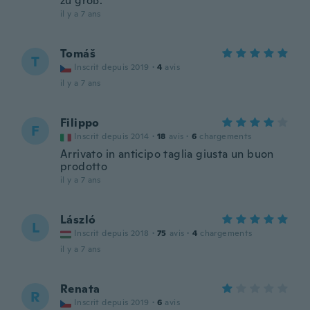
zu groß.
il y a 7 ans
Tomáš
T
Inscrit depuis 2019
·
4
avis
il y a 7 ans
Filippo
F
Inscrit depuis 2014
·
18
avis
·
6
chargements
Arrivato in anticipo taglia giusta un buon
prodotto
il y a 7 ans
László
L
Inscrit depuis 2018
·
75
avis
·
4
chargements
il y a 7 ans
Renata
R
Inscrit depuis 2019
·
6
avis