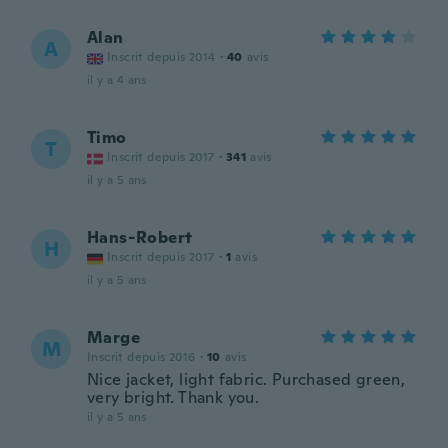
Alan
A
Inscrit depuis 2014
·
40
avis
il y a 4 ans
Timo
T
Inscrit depuis 2017
·
341
avis
il y a 5 ans
Hans-Robert
H
Inscrit depuis 2017
·
1
avis
il y a 5 ans
Marge
M
Inscrit depuis 2016
·
10
avis
Nice jacket, light fabric. Purchased green,
very bright. Thank you.
il y a 5 ans