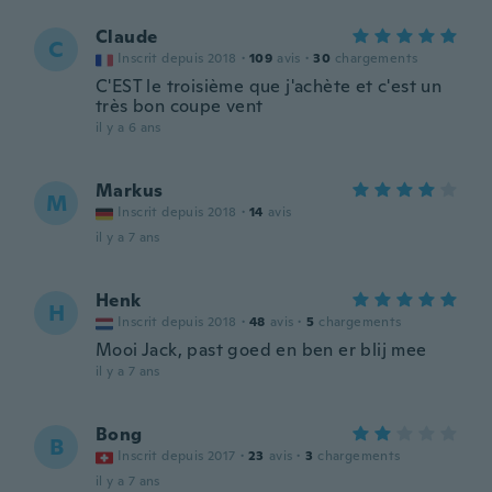
Claude
C
Inscrit depuis 2018
·
109
avis
·
30
chargements
C'EST le troisième que j'achète et c'est un
très bon coupe vent
il y a 6 ans
Markus
M
Inscrit depuis 2018
·
14
avis
il y a 7 ans
Henk
H
Inscrit depuis 2018
·
48
avis
·
5
chargements
Mooi Jack, past goed en ben er blij mee
il y a 7 ans
Bong
B
Inscrit depuis 2017
·
23
avis
·
3
chargements
il y a 7 ans