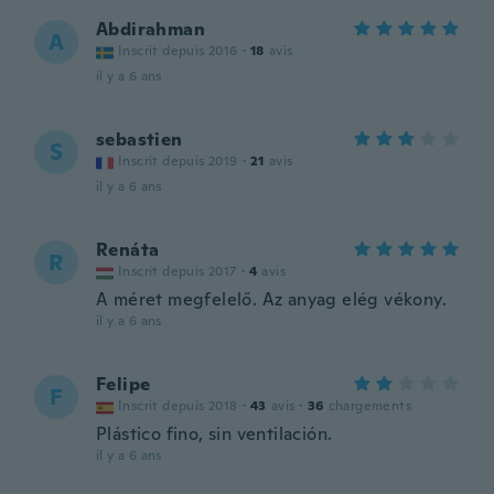
Abdirahman
A
Inscrit depuis 2016
·
18
avis
il y a 6 ans
sebastien
S
Inscrit depuis 2019
·
21
avis
il y a 6 ans
Renáta
R
Inscrit depuis 2017
·
4
avis
A méret megfelelő. Az anyag elég vékony.
il y a 6 ans
Felipe
F
Inscrit depuis 2018
·
43
avis
·
36
chargements
Plástico fino, sin ventilación.
il y a 6 ans