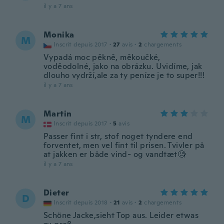
il y a 7 ans
Monika
M
Inscrit depuis 2017
·
27
avis
·
2
chargements
Vypadá moc pěkně, měkoučké,
voděodolné, jako na obrázku. Uvidíme, jak
dlouho vydrží,ale za ty peníze je to super!!!
il y a 7 ans
Martin
M
Inscrit depuis 2017
·
5
avis
Passer fint i str, stof noget tyndere end
forventet, men vel fint til prisen. Tvivler på
at jakken er både vind- og vandtæt🧐
il y a 7 ans
Dieter
D
Inscrit depuis 2018
·
21
avis
·
2
chargements
Schöne Jacke,sieht Top aus. Leider etwas