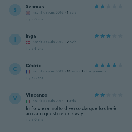
Seamus
S
Inscrit depuis 2016
·
1
avis
il y a 6 ans
Inga
I
Inscrit depuis 2016
·
7
avis
il y a 6 ans
Cédric
C
Inscrit depuis 2019
·
18
avis
·
1
chargements
il y a 6 ans
Vincenzo
V
Inscrit depuis 2017
·
1
avis
In foto era molto diverso da quello che è
arrivato questo è un kway
il y a 6 ans