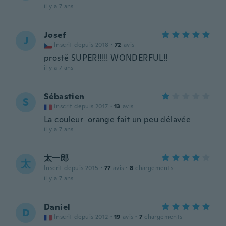
il y a 7 ans
Josef
J
Inscrit depuis 2018
·
72
avis
prostě SUPER!!!!! WONDERFUL!!
il y a 7 ans
Sébastien
S
Inscrit depuis 2017
·
13
avis
La couleur orange fait un peu délavée
il y a 7 ans
太一郎
太
Inscrit depuis 2015
·
77
avis
·
8
chargements
il y a 7 ans
Daniel
D
Inscrit depuis 2012
·
19
avis
·
7
chargements