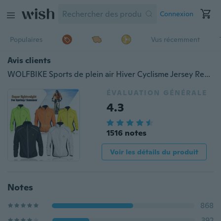
Connexion
Populaires
Vus récemment
Avis clients
WOLFBIKE Sports de plein air Hiver Cyclisme Jersey Respirant Hommes / Femmes Vent Manteau À Manches Longues Veste D'équitation Vélo Vêtements
ÉVALUATION GÉNÉRALE
4.3
1516 notes
Voir les détails du produit
Notes
868
392