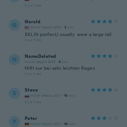
il y a 7 ans
Gerald
G
Inscrit depuis 2019
·
2
avis
XXL fit perfect,I usually wear a large tall
il y a 7 ans
NameDeleted
N
Inscrit depuis 2019
·
3
avis
Hilft nur bei sehr leichten Regen
il y a 7 ans
Steve
S
Inscrit depuis 2017
·
13
avis
il y a 7 ans
Peter
P
Inscrit depuis 2017
·
19
avis