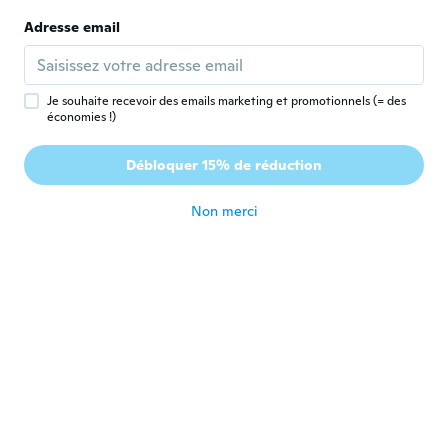
Lino
Adresse email
L
Inscrit depuis 2018
·
6
avis
Tres bien je le recommande
il y a 7 ans
Je souhaite recevoir des emails marketing et promotionnels (= des
économies !)
Melvin
M
Débloquer 15% de réduction
Inscrit depuis 2017
·
74
avis
·
17
chargements
il y a 7 ans
Non merci
Fred
F
Inscrit depuis 2016
·
2
avis
Bra👍
il y a 7 ans
life
L
Inscrit depuis 2019
·
3
avis
The size was too small for a medium
il y a 7 ans