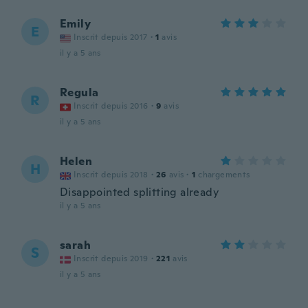
Emily
E
Inscrit depuis 2017
·
1
avis
il y a 5 ans
Regula
R
Inscrit depuis 2016
·
9
avis
il y a 5 ans
Helen
H
Inscrit depuis 2018
·
26
avis
·
1
chargements
Disappointed splitting already
il y a 5 ans
sarah
S
Inscrit depuis 2019
·
221
avis
il y a 5 ans