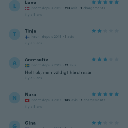
Lone
L
Inscrit depuis 2019
·
113
avis
·
1
chargements
il y a 5 ans
Tinja
T
Inscrit depuis 2015
·
1
avis
il y a 5 ans
Ann-sofie
A
Inscrit depuis 2019
·
12
avis
Helt ok, men väldigt hård resår
il y a 5 ans
Nara
N
Inscrit depuis 2017
·
145
avis
·
1
chargements
il y a 5 ans
Gina
G