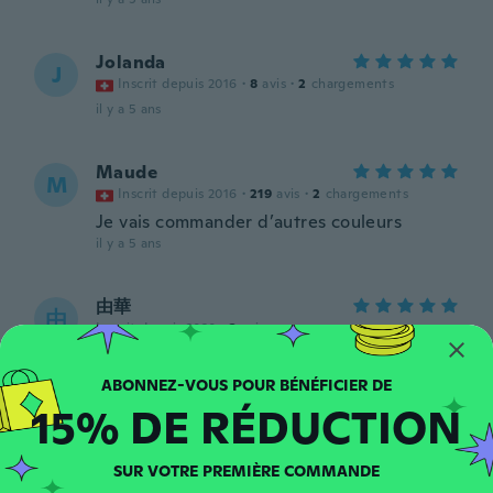
Jolanda
J
Inscrit depuis 2016
·
8
avis
·
2
chargements
il y a 5 ans
Maude
M
Inscrit depuis 2016
·
219
avis
·
2
chargements
Je vais commander d’autres couleurs
il y a 5 ans
由華
由
Inscrit depuis 2020
·
3
avis
il y a 5 ans
15% DE RÉDUCTION
Faith
F
Inscrit depuis 2017
·
5
avis
il y a 5 ans
SUR VOTRE PREMIÈRE COMMANDE