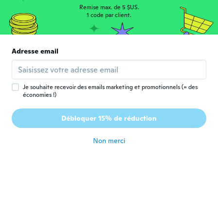
Remise max. de 5 $US.
Nicole
1 code par client.
N
Inscrit depuis 2016
·
13
avis
il y a 5 ans
Adresse email
Char
C
Inscrit depuis 2014
·
20
avis
il y a 5 ans
Je souhaite recevoir des emails marketing et promotionnels (= des
économies !)
Marion
M
Débloquer 15% de réduction
Inscrit depuis 2014
·
106
avis
il y a 5 ans
Non merci
Bea
B
Inscrit depuis 2018
·
153
avis
il y a 5 ans
Russell
R
Inscrit depuis 2016
·
406
avis
·
12
chargements