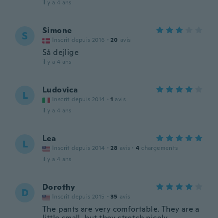
il y a 4 ans
Simone
S
Inscrit depuis 2016
·
20
avis
Så dejlige
il y a 4 ans
Ludovica
L
Inscrit depuis 2014
·
1
avis
il y a 4 ans
Lea
L
Inscrit depuis 2014
·
28
avis
·
4
chargements
il y a 4 ans
Dorothy
D
Inscrit depuis 2015
·
35
avis
The pants are very comfortable. They are a
little small, but they stretch nicely.