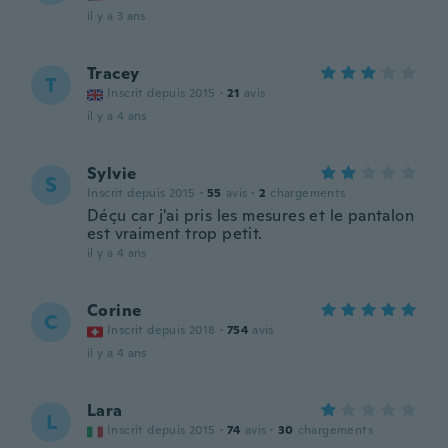
il y a 3 ans
Tracey
T
Inscrit depuis 2015
·
21
avis
il y a 4 ans
Sylvie
S
Inscrit depuis 2015
·
55
avis
·
2
chargements
Déçu car j'ai pris les mesures et le pantalon
est vraiment trop petit.
il y a 4 ans
Corine
C
Inscrit depuis 2018
·
754
avis
il y a 4 ans
Lara
L
Inscrit depuis 2015
·
74
avis
·
30
chargements