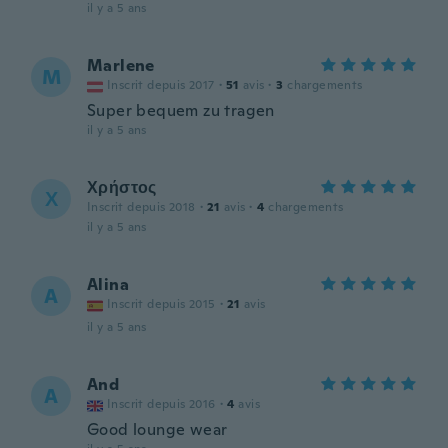
il y a 5 ans
Marlene
M
Inscrit depuis 2017
·
51
avis
·
3
chargements
Super bequem zu tragen
il y a 5 ans
Χρήστος
Χ
Inscrit depuis 2018
·
21
avis
·
4
chargements
il y a 5 ans
Alina
A
Inscrit depuis 2015
·
21
avis
il y a 5 ans
And
A
Inscrit depuis 2016
·
4
avis
Good lounge wear