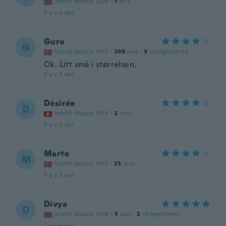
Inscrit depuis 2019
·
1
avis
il y a 5 ans
Guro
G
Inscrit depuis 2017
·
268
avis
·
3
chargements
Ok. Litt små i størrelsen.
il y a 5 ans
Désirée
D
Inscrit depuis 2013
·
2
avis
il y a 5 ans
Marte
M
Inscrit depuis 2017
·
23
avis
il y a 5 ans
Divya
D
Inscrit depuis 2018
·
5
avis
·
2
chargements
il y a 5 ans