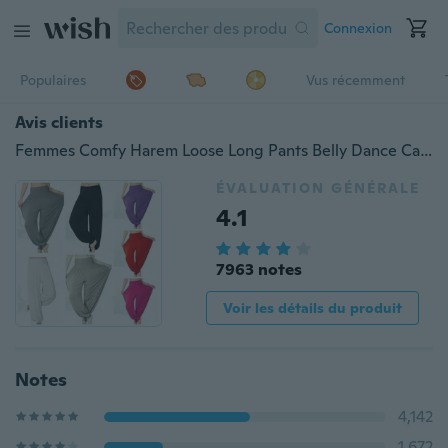
Connexion
Populaires
Vus récemment
Avis clients
Femmes Comfy Harem Loose Long Pants Belly Dance Casual Boho Wide Trousers (plus de belles couleurs sont disponibles maintenant)
ÉVALUATION GÉNÉRALE
4.1
7963 notes
Voir les détails du produit
Notes
4,142
1,672