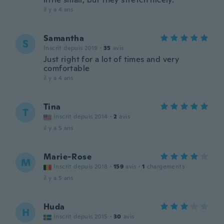
il y a 4 ans
Samantha
S
Inscrit depuis 2019
·
35
avis
Just right for a lot of times and very
comfortable
il y a 4 ans
Tina
T
Inscrit depuis 2014
·
2
avis
il y a 5 ans
Marie-Rose
M
Inscrit depuis 2018
·
159
avis
·
1
chargements
il y a 5 ans
Huda
H
Inscrit depuis 2015
·
30
avis