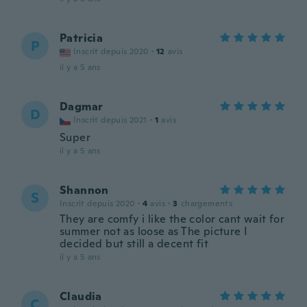
Patricia
P
Inscrit depuis 2020
·
12
avis
il y a 5 ans
Dagmar
D
Inscrit depuis 2021
·
1
avis
Super
il y a 5 ans
Shannon
S
Inscrit depuis 2020
·
4
avis
·
3
chargements
They are comfy i like the color cant wait for
summer not as loose as The picture I
decided but still a decent fit
il y a 5 ans
Claudia
C