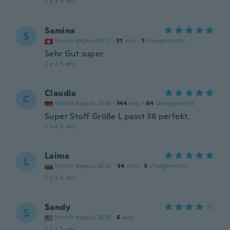
il y a 5 ans
Samina
S
Inscrit depuis 2017
·
31
avis
·
1
chargements
Sehr Gut super
il y a 5 ans
Claudia
C
Inscrit depuis 2018
·
144
avis
·
64
chargements
Super Stoff Größe L passt 38 perfekt.
il y a 5 ans
Laima
L
Inscrit depuis 2020
·
34
avis
·
3
chargements
il y a 5 ans
Sandy
S
Inscrit depuis 2016
·
6
avis
il y a 5 ans