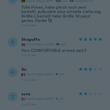
Inscrit depuis 2018
·
144
avis
·
64
chargements
Tolle Hosen, habe gleich noch zwei
bestellt, außerdem eine schnelle Lieferung.
Größe L bestellt habe Größe 38 passt
genau. Danke 🥰
il y a 5 ans
Shagufta
S
Inscrit depuis 2020
·
45
avis
Very COMFORTABLE arrived earLY
il y a 5 ans
An
A
Inscrit depuis 2016
·
4
avis
il y a 5 ans
zane
Z
Inscrit depuis 2018
·
1
avis
il y a 5 ans