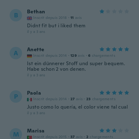
Bethan
B
Inscrit depuis 2018
·
11
avis
Didnt fit but i liked them
il y a 3 ans
Anette
A
Inscrit depuis 2014
·
129
avis
·
6
chargements
Ist ein dünnerer Stoff und super bequem.
Habe schon 2 von denen.
il y a 3 ans
Paola
P
Inscrit depuis 2014
·
27
avis
·
23
chargements
Justo como lo quería, el color viene tal cual
il y a 3 ans
Marisa
M
Inscrit depuis 2015
·
37
avis
·
2
chargements