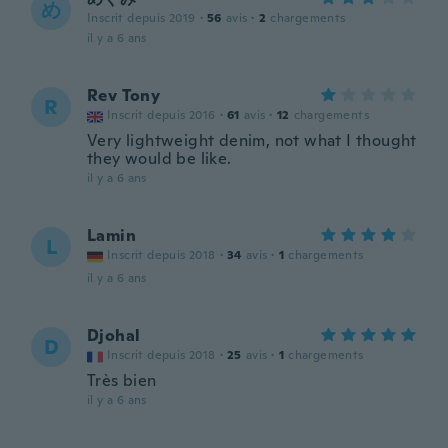
め
Inscrit depuis 2019
·
56
avis
·
2
chargements
il y a 6 ans
Rev Tony
R
Inscrit depuis 2016
·
61
avis
·
12
chargements
Very lightweight denim, not what I thought
they would be like.
il y a 6 ans
Lamin
L
Inscrit depuis 2018
·
34
avis
·
1
chargements
il y a 6 ans
Djohal
D
Inscrit depuis 2018
·
25
avis
·
1
chargements
Très bien
il y a 6 ans