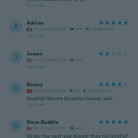
il y a 6 ans
Adrien
A
Inscrit depuis 2017
·
36
avis
·
11
chargements
il y a 6 ans
James
J
Inscrit depuis 2018
·
21
avis
il y a 6 ans
Ronny
R
Inscrit depuis 2016
·
5
avis
·
2
chargements
Qualität könnte bisschen besser sein
il y a 6 ans
Dave Daddio
D
Inscrit depuis 2017
·
32
avis
Order the next size bigger they run kind of