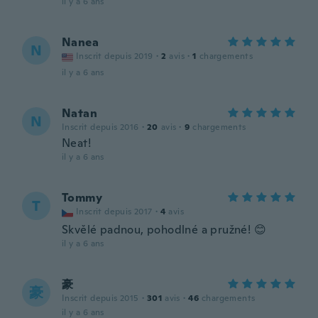
il y a 6 ans
Nanea
N
Inscrit depuis 2019
·
2
avis
·
1
chargements
il y a 6 ans
Natan
N
Inscrit depuis 2016
·
20
avis
·
9
chargements
Neat!
il y a 6 ans
Tommy
T
Inscrit depuis 2017
·
4
avis
Skvělé padnou, pohodlné a pružné! 😊
il y a 6 ans
豪
豪
Inscrit depuis 2015
·
301
avis
·
46
chargements
il y a 6 ans