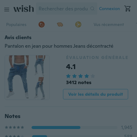
Connexion
Populaires
Vus récemment
Avis clients
Pantalon en jean pour hommes Jeans décontracté
ÉVALUATION GÉNÉRALE
4.1
3412 notes
Voir les détails du produit
Notes
1,945
588