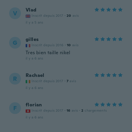
Vlad
V
Inscrit depuis 2017
·
20
avis
il y a 5 ans
gilles
G
Inscrit depuis 2016
·
10
avis
Tres bien taille nikel
il y a 6 ans
Rachael
R
Inscrit depuis 2017
·
7
avis
il y a 6 ans
florian
F
Inscrit depuis 2017
·
16
avis
·
2
chargements
il y a 6 ans