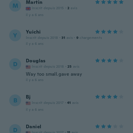
Martin
M
Inscrit depuis 2015
·
2
avis
il y a 6 ans
Yuichi
Y
Inscrit depuis 2018
·
31
avis
·
9
chargements
il y a 6 ans
Douglas
D
Inscrit depuis 2018
·
25
avis
Way too small.gave away
il y a 6 ans
Bj
B
Inscrit depuis 2017
·
41
avis
il y a 6 ans
Daniel
D
Inscrit depuis 2017
·
11
avis