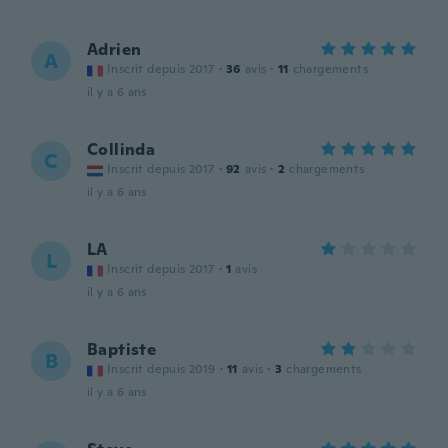
Adrien
A
Inscrit depuis 2017
·
36
avis
·
11
chargements
il y a 6 ans
Collinda
C
Inscrit depuis 2017
·
92
avis
·
2
chargements
il y a 6 ans
LA
L
Inscrit depuis 2017
·
1
avis
il y a 6 ans
Baptiste
B
Inscrit depuis 2019
·
11
avis
·
3
chargements
il y a 6 ans