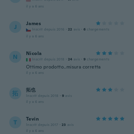
il y a 6 ans
James
J
Inscrit depuis 2016
·
22
avis
·
6
chargements
il y a 6 ans
Nicola
N
Inscrit depuis 2018
·
24
avis
·
9
chargements
Ottimo prodotto..misura corretta
il y a 6 ans
拓也
拓
Inscrit depuis 2018
·
9
avis
il y a 6 ans
Tevin
T
Inscrit depuis 2017
·
23
avis
il y a 6 ans