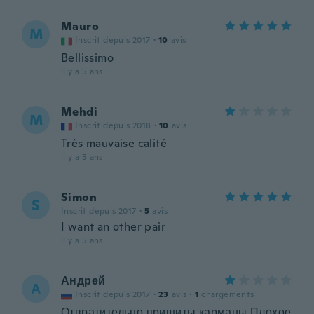
Mauro
M
Inscrit depuis 2017
·
10
avis
Bellissimo
il y a 5 ans
Mehdi
M
Inscrit depuis 2018
·
10
avis
Très mauvaise calité
il y a 5 ans
Simon
S
Inscrit depuis 2017
·
5
avis
I want an other pair
il y a 5 ans
Андрей
А
Inscrit depuis 2017
·
23
avis
·
1
chargements
Отвратительно пришиты карманы.Плохое