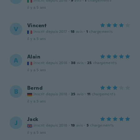
Inscrit depuis 2018
·
9
avis
·
1
chargements
il y a 5 ans
Vincent
V
Inscrit depuis 2017
·
18
avis
·
1
chargements
il y a 5 ans
Alain
A
Inscrit depuis 2016
·
38
avis
·
25
chargements
il y a 5 ans
Bernd
B
Inscrit depuis 2018
·
25
avis
·
11
chargements
il y a 5 ans
Jack
J
Inscrit depuis 2018
·
19
avis
·
5
chargements
il y a 5 ans