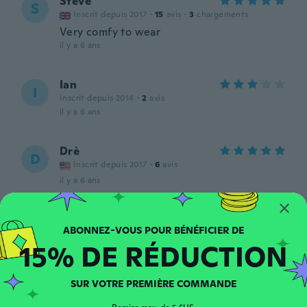
Steve
S
Inscrit depuis 2017
·
15
avis
·
3
chargements
Very comfy to wear
il y a 6 ans
Ian
I
Inscrit depuis 2014
·
2
avis
il y a 6 ans
Drè
D
Inscrit depuis 2017
·
6
avis
il y a 6 ans
北国
北
Inscrit depuis 2018
·
48
avis
15% DE RÉDUCTION
Sサイズでぴったりでした。
il y a 6 ans
SUR VOTRE PREMIÈRE COMMANDE
Albin