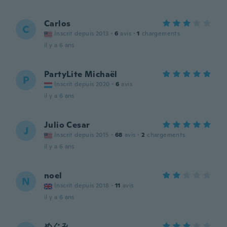
Carlos
C
Inscrit depuis 2013
·
6
avis
·
1
chargements
il y a 6 ans
PartyLite Michaël
P
Inscrit depuis 2020
·
6
avis
il y a 6 ans
Julio Cesar
J
Inscrit depuis 2015
·
68
avis
·
2
chargements
il y a 6 ans
noel
N
Inscrit depuis 2018
·
11
avis
il y a 6 ans
めぐみ