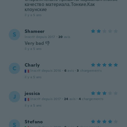
качество материала.Тонкие.Как
клоунские
il y a 5 ans
Shameer
S
Inscrit depuis 2017
·
20
avis
Very bad 👎
il y a 5 ans
Charly
C
Inscrit depuis 2016
·
6
avis
·
3
chargements
il y a 5 ans
jessica
J
Inscrit depuis 2017
·
24
avis
·
4
chargements
il y a 5 ans
Stefano
S