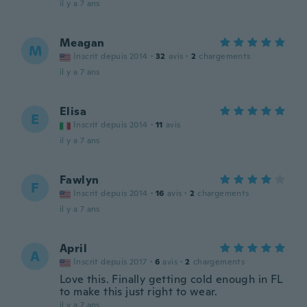
il y a 7 ans
Meagan
M
Inscrit depuis 2014
·
32
avis
·
2
chargements
il y a 7 ans
Elisa
E
Inscrit depuis 2014
·
11
avis
il y a 7 ans
Fawlyn
F
Inscrit depuis 2014
·
16
avis
·
2
chargements
il y a 7 ans
April
A
Inscrit depuis 2017
·
6
avis
·
2
chargements
Love this. Finally getting cold enough in FL
to make this just right to wear.
il y a 7 ans