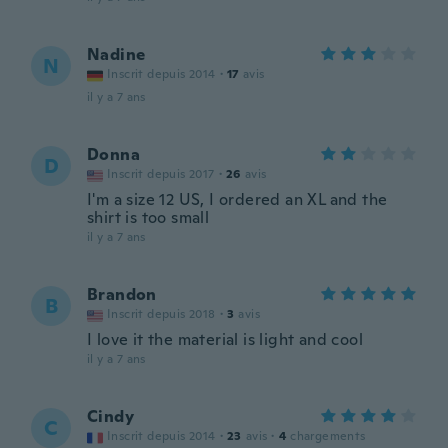
Nadine
N
Inscrit depuis 2014
·
17
avis
il y a 7 ans
Donna
D
Inscrit depuis 2017
·
26
avis
I'm a size 12 US, I ordered an XL and the
shirt is too small
il y a 7 ans
Brandon
B
Inscrit depuis 2018
·
3
avis
I love it the material is light and cool
il y a 7 ans
Cindy
C
Inscrit depuis 2014
·
23
avis
·
4
chargements