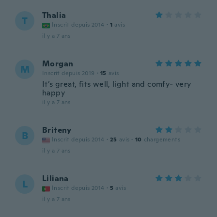
Thalia
T
Inscrit depuis 2014
·
1
avis
il y a 7 ans
Morgan
M
Inscrit depuis 2019
·
15
avis
It’s great, fits well, light and comfy- very
happy
il y a 7 ans
Briteny
B
Inscrit depuis 2014
·
25
avis
·
10
chargements
il y a 7 ans
Liliana
L
Inscrit depuis 2014
·
5
avis
il y a 7 ans