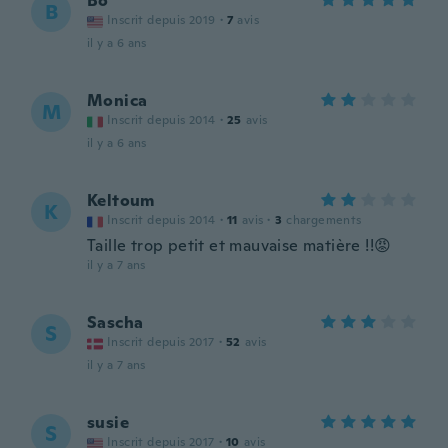
Bo
B
Inscrit depuis 2019
·
7
avis
il y a 6 ans
Monica
M
Inscrit depuis 2014
·
25
avis
il y a 6 ans
Keltoum
K
Inscrit depuis 2014
·
11
avis
·
3
chargements
Taille trop petit et mauvaise matière !!😡
il y a 7 ans
Sascha
S
Inscrit depuis 2017
·
52
avis
il y a 7 ans
susie
S
Inscrit depuis 2017
·
10
avis