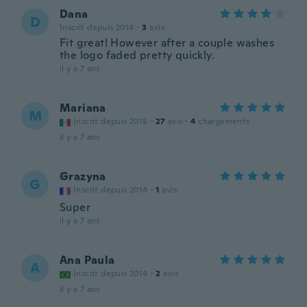
Dana
D
Inscrit depuis 2014
·
3
avis
Fit great! However after a couple washes
the logo faded pretty quickly.
il y a 7 ans
Mariana
M
Inscrit depuis 2015
·
27
avis
·
4
chargements
il y a 7 ans
Grazyna
G
Inscrit depuis 2014
·
1
avis
Super
il y a 7 ans
Ana Paula
A
Inscrit depuis 2014
·
2
avis
il y a 7 ans