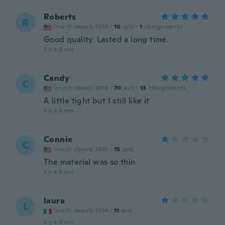
Roberts
R
Inscrit depuis 2014
·
10
avis
·
1
chargements
Good quality. Lasted a long time.
il y a 6 ans
Candy
C
Inscrit depuis 2016
·
70
avis
·
13
chargements
A little tight but I still like it
il y a 6 ans
Connie
C
Inscrit depuis 2015
·
15
avis
The material was so thin
il y a 6 ans
laura
L
Inscrit depuis 2014
·
11
avis
il y a 6 ans