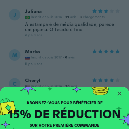
Juliana
J
Inscrit depuis 2014
·
21
avis
·
3
chargements
A estampa é de média qualidade, parece
um pijama. O tecido é fino.
il y a 8 ans
Marko
M
Inscrit depuis 2017
·
6
avis
il y a 8 ans
Cheryl
C
Inscrit depuis 2014
·
20
avis
Runs small
il y a 8 ans
15% DE RÉDUCTION
Alexis
A
Inscrit depuis 2014
·
8
avis
·
1
chargements
SUR VOTRE PREMIÈRE COMMANDE
Great