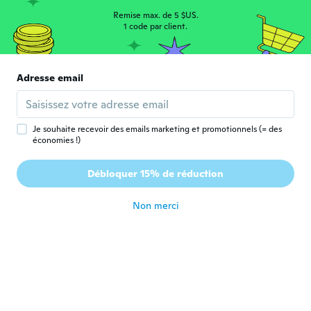
il y a 8 ans
Remise max. de 5 $US.
1 code par client.
marie
M
Inscrit depuis 2016
·
92
avis
Adresse email
Joli et doux mais aucune etiquette avec la
composition!
il y a 8 ans
Je souhaite recevoir des emails marketing et promotionnels (= des
économies !)
Rivkah
R
Inscrit depuis 2014
·
6
avis
Débloquer 15% de réduction
I don’t like it
il y a 8 ans
Non merci
Edwin
E
Inscrit depuis 2014
·
64
avis
il y a 8 ans
Paula
P