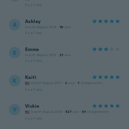
il y a 7 ans
Ashley
A
Inscrit depuis 2014
·
19
avis
il y a 7 ans
Emma
E
Inscrit depuis 2015
·
21
avis
il y a 7 ans
Kaiti
K
Inscrit depuis 2017
·
2
avis
·
1
chargements
il y a 7 ans
Vickie
V
Inscrit depuis 2018
·
527
avis
·
61
chargements
il y a 7 ans