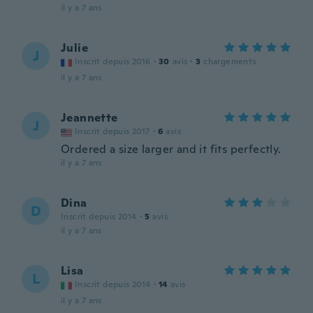
il y a 7 ans
Julie
J
Inscrit depuis 2016
·
30
avis
·
3
chargements
il y a 7 ans
Jeannette
J
Inscrit depuis 2017
·
6
avis
Ordered a size larger and it fits perfectly.
il y a 7 ans
Dina
D
Inscrit depuis 2014
·
5
avis
il y a 7 ans
Lisa
L
Inscrit depuis 2014
·
14
avis
il y a 7 ans