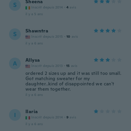
Sheena
S
Inscrit depuis 2014
·
4
avis
il y a 5 ans
Shawntra
S
Inscrit depuis 2015
·
10
avis
il y a 6 ans
Allysa
A
Inscrit depuis 2013
·
15
avis
ordered 2 sizes up and it was still too small.
Got matching sweater for my
daughter..kind of disappointed we can't
wear them together.
il y a 6 ans
Ilaria
I
Inscrit depuis 2014
·
9
avis
il y a 6 ans