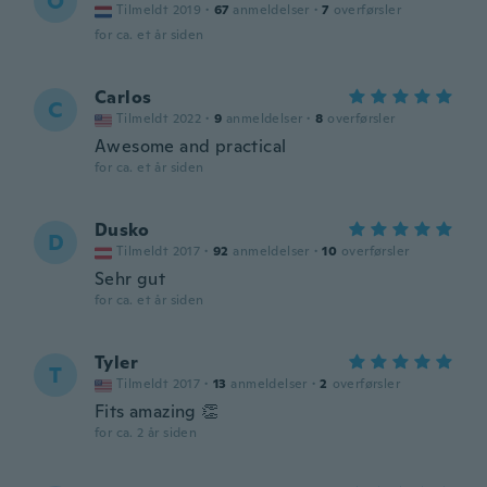
O
Tilmeldt 2019
·
67
anmeldelser
·
7
overførsler
for ca. et år siden
Carlos
C
Tilmeldt 2022
·
9
anmeldelser
·
8
overførsler
Awesome and practical
for ca. et år siden
Dusko
D
Tilmeldt 2017
·
92
anmeldelser
·
10
overførsler
Sehr gut
for ca. et år siden
Tyler
T
Tilmeldt 2017
·
13
anmeldelser
·
2
overførsler
Fits amazing 👏
for ca. 2 år siden