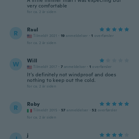
A little thinner than I was expecting but
very comfortable
for ca. 2 år siden
Raul
R
Tilmeldt 2021
·
19
anmeldelser
·
1
overførsler
for ca. 2 år siden
Will
W
Tilmeldt 2017
·
7
anmeldelser
·
1
overførsler
It's definitely not windproof and does
nothing to keep out the cold.
for ca. 2 år siden
Roby
R
Tilmeldt 2015
·
57
anmeldelser
·
52
overførsler
for ca. 2 år siden
j
J