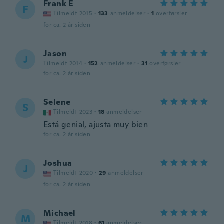
Frank E
F
Tilmeldt 2015
·
133
anmeldelser
·
1
overførsler
for ca. 2 år siden
Jason
J
Tilmeldt 2014
·
152
anmeldelser
·
31
overførsler
for ca. 2 år siden
Selene
S
Tilmeldt 2023
·
18
anmeldelser
Está genial, ajusta muy bien
for ca. 2 år siden
Joshua
J
Tilmeldt 2020
·
29
anmeldelser
for ca. 2 år siden
Michael
M
Tilmeldt 2018
·
61
anmeldelser