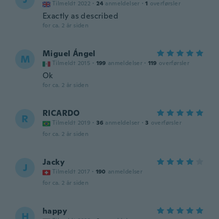
Tilmeldt 2022
·
24
anmeldelser
·
1
overførsler
Exactly as described
for ca. 2 år siden
Miguel Ángel
M
Tilmeldt 2015
·
199
anmeldelser
·
119
overførsler
Ok
for ca. 2 år siden
RICARDO
R
Tilmeldt 2019
·
36
anmeldelser
·
3
overførsler
for ca. 2 år siden
Jacky
J
Tilmeldt 2017
·
190
anmeldelser
for ca. 2 år siden
happy
H