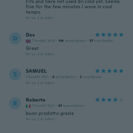
Fits and have not used 8n cold yet. Seems
fine for the few minutes I wore in cool
temps.
for ca. 2 år siden
Des
D
Tilmeldt 2018
·
114
anmeldelser
·
57
overførsler
Great
for ca. 2 år siden
SAMUEL
S
Tilmeldt 2021
·
6
anmeldelser
·
2
overførsler
for ca. 2 år siden
Roberto
R
Tilmeldt 2021
·
47
anmeldelser
buon prodotto grazie
for ca. 2 år siden