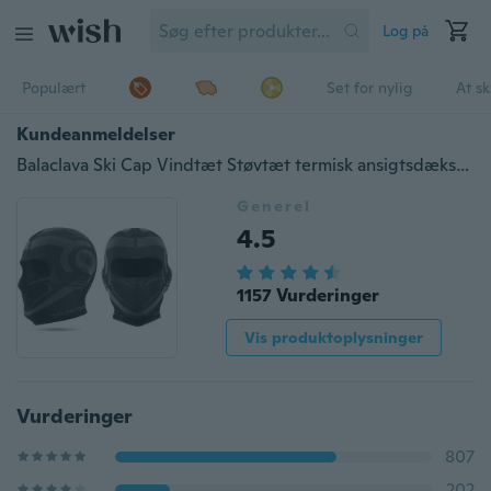
Log på
Populært
Set for nylig
At s
Kundeanmeldelser
Balaclava Ski Cap Vindtæt Støvtæt termisk ansigtsdæksel om vinteren til skiløb Snowboarding Motorcykling til mænd Kvinder
Generel
4.5
1157 Vurderinger
Vis produktoplysninger
Vurderinger
807
202