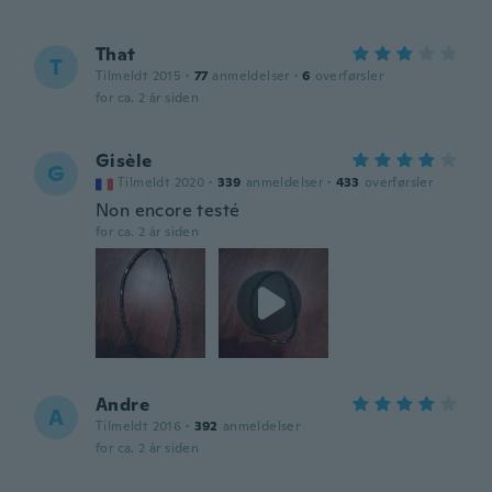
That
T
Tilmeldt 2015
·
77
anmeldelser
·
6
overførsler
for ca. 2 år siden
Gisèle
G
Tilmeldt 2020
·
339
anmeldelser
·
433
overførsler
Non encore testé
for ca. 2 år siden
Andre
A
Tilmeldt 2016
·
392
anmeldelser
for ca. 2 år siden