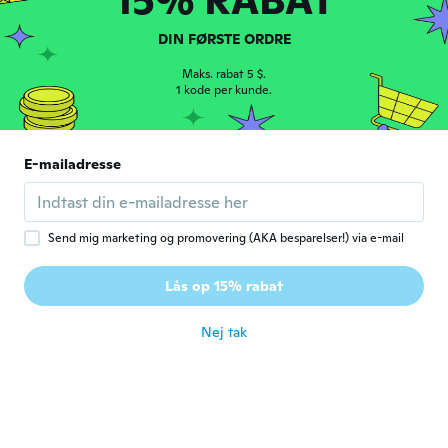
Joyce
J
DIN FØRSTE ORDRE
Tilmeldt 2019
·
190
anmeldelser
A little heavy but looks beautiful when
Maks. rabat 5 $.
1 kode per kunde.
worn
for ca. 2 år siden
E-mailadresse
Beth
B
Tilmeldt 2017
·
231
anmeldelser
for ca. 2 år siden
Send mig marketing og promovering (AKA besparelser!) via e-mail
silvano
S
Lås op 15% rabat
Tilmeldt 2018
·
126
anmeldelser
for ca. 2 år siden
Nej tak
Jason
J
Tilmeldt 2018
·
309
anmeldelser
for ca. 2 år siden