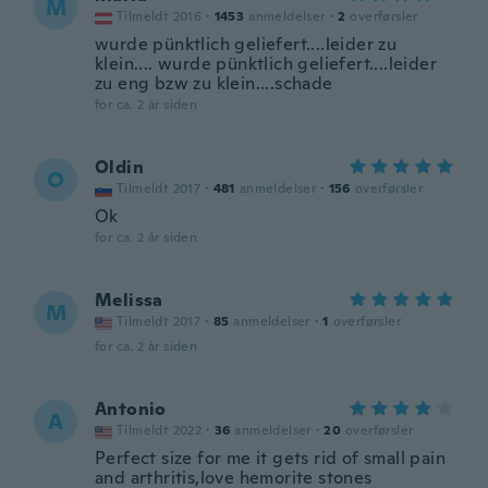
M
Tilmeldt 2016
·
1453
anmeldelser
·
2
overførsler
wurde pünktlich geliefert....leider zu
klein.... wurde pünktlich geliefert....leider
zu eng bzw zu klein....schade
for ca. 2 år siden
Oldin
O
Tilmeldt 2017
·
481
anmeldelser
·
156
overførsler
Ok
for ca. 2 år siden
Melissa
M
Tilmeldt 2017
·
85
anmeldelser
·
1
overførsler
for ca. 2 år siden
Antonio
A
Tilmeldt 2022
·
36
anmeldelser
·
20
overførsler
Perfect size for me it gets rid of small pain
and arthritis,love hemorite stones