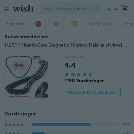
Log på
Populært
Set for nylig
At s
Kundeanmeldelser
1/2 STK Health Care Magnetic Therapy Hals halshvirvel hæmatit halskæde
Generel
4.4
1190 Vurderinger
Vis produktoplysninger
Vurderinger
814
176