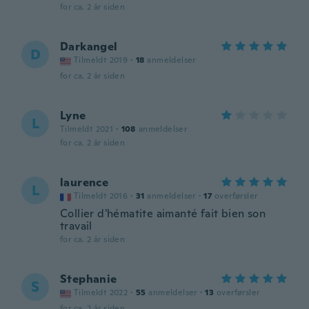
for ca. 2 år siden
Darkangel
D
Tilmeldt 2019
·
18
anmeldelser
for ca. 2 år siden
Lyne
L
Tilmeldt 2021
·
108
anmeldelser
for ca. 2 år siden
laurence
L
Tilmeldt 2016
·
31
anmeldelser
·
17
overførsler
Collier d'hématite aimanté fait bien son
travail
for ca. 2 år siden
Stephanie
S
Tilmeldt 2022
·
55
anmeldelser
·
13
overførsler
for ca. 2 år siden