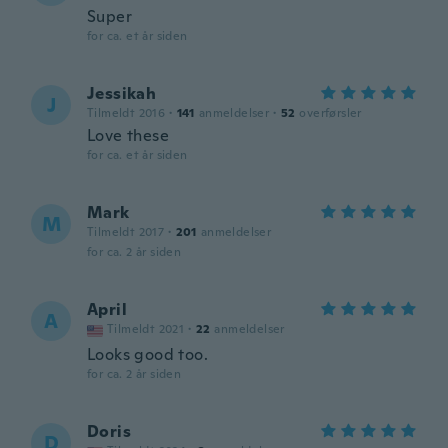
Super
for ca. et år siden
Jessikah
J
Tilmeldt 2016
·
141
anmeldelser
·
52
overførsler
Love these
for ca. et år siden
Mark
M
Tilmeldt 2017
·
201
anmeldelser
for ca. 2 år siden
April
A
Tilmeldt 2021
·
22
anmeldelser
Looks good too.
for ca. 2 år siden
Doris
D