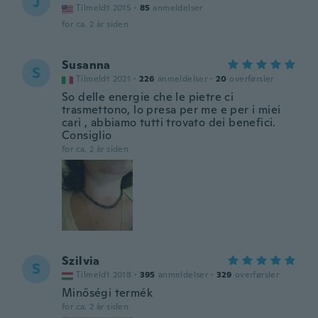
J
Tilmeldt 2015
·
85
anmeldelser
for ca. 2 år siden
Susanna
S
Tilmeldt 2021
·
226
anmeldelser
·
20
overførsler
So delle energie che le pietre ci
trasmettono, lo presa per me e per i miei
cari , abbiamo tutti trovato dei benefici.
Consiglio
for ca. 2 år siden
Szilvia
S
Tilmeldt 2018
·
395
anmeldelser
·
329
overførsler
Minőségi termék
for ca. 2 år siden