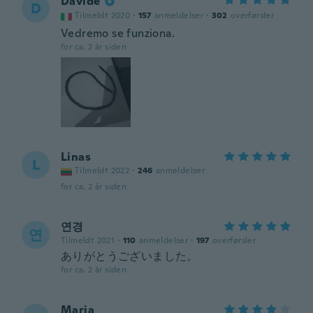
Davide
D
Tilmeldt 2020
·
157
anmeldelser
·
302
overførsler
Vedremo se funziona.
for ca. 2 år siden
Linas
L
Tilmeldt 2022
·
246
anmeldelser
for ca. 2 år siden
연경
연
Tilmeldt 2021
·
110
anmeldelser
·
197
overførsler
ありがとうございました。
for ca. 2 år siden
Maria