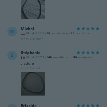
Michał
M
Tilmeldt 2014
·
58
anmeldelser
·
32
overførsler
for ca. 2 år siden
Stéphanie
S
Tilmeldt 2022
·
146
anmeldelser
·
128
overførsler
J adore
for ca. 2 år siden
Ericelda