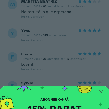
MARTITA BEATRIZ
M
Tilmeldt 2022
·
96
anmeldelser
·
1
overførsler
No resultó lo que esperaba
for ca. 2 år siden
Yves
Y
Tilmeldt 2023
·
275
anmeldelser
for ca. 2 år siden
Fiona
F
Tilmeldt 2018
·
25
anmeldelser
·
5
overførsler
Love it
for ca. 2 år siden
Sylvie
S
Tilmeldt 2022
·
138
anmeldelser
·
38
overførsler
J aime je le porte à tous les jours et ça bien
contrôlé ma douleur au cou
for ca. 2 år siden
15% RABAT