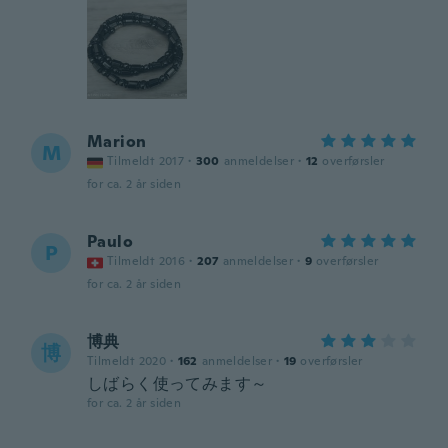
Marion
M
Tilmeldt 2017
·
300
anmeldelser
·
12
overførsler
for ca. 2 år siden
Paulo
P
Tilmeldt 2016
·
207
anmeldelser
·
9
overførsler
for ca. 2 år siden
博典
博
Tilmeldt 2020
·
162
anmeldelser
·
19
overførsler
しばらく使ってみます～
for ca. 2 år siden