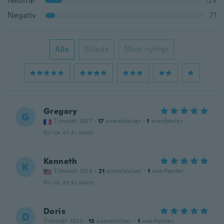
Neutral
129
Negativ
71
Alle
Billede
Mest nyttigt
Gregory
G
Tilmeldt 2017
·
17
anmeldelser
·
1
overførsler
for ca. et år siden
Kenneth
K
Tilmeldt 2018
·
21
anmeldelser
·
1
overførsler
for ca. et år siden
Doris
D
Tilmeldt 2023
·
13
anmeldelser
·
1
overførsler