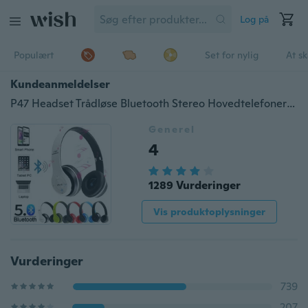
Log på
Populært
Set for nylig
At s
Kundeanmeldelser
P47 Headset Trådløse Bluetooth Stereo Hovedtelefoner Sammenfoldelige sportsøretelefoner Håndfri Understøtter TF Memory Card MP3-afspiller til Andorid
Generel
4
1289 Vurderinger
Vis produktoplysninger
Vurderinger
739
207