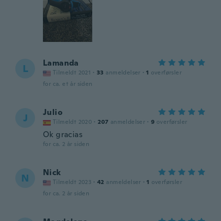
Lamanda
L
Tilmeldt 2021
·
33
anmeldelser
·
1
overførsler
for ca. et år siden
Julio
J
Tilmeldt 2020
·
207
anmeldelser
·
9
overførsler
Ok gracias
for ca. 2 år siden
Nick
N
Tilmeldt 2023
·
42
anmeldelser
·
1
overførsler
for ca. 2 år siden