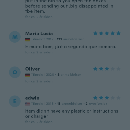
put in the bin so you open the boxes
before sending out .big disappointed in
tbe item.
for ca. 2 år siden
Maria Lucia
M
Tilmeldt 2017
·
121
anmeldelser
E muito bom, já é o segundo que compro.
for ca. 2 år siden
Oliver
O
Tilmeldt 2020
·
8
anmeldelser
for ca. 2 år siden
edwin
E
Tilmeldt 2018
·
13
anmeldelser
·
2
overførsler
item didn't have any plastic or instructions
or charger
for ca. 2 år siden