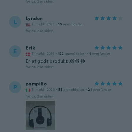
for ca. 2 år siden
Lynden
L
Tilmeldt 2022
·
10
anmeldelser
for ca. 2 år siden
Erik
E
Tilmeldt 2016
·
122
anmeldelser
·
1
overførsler
Er et godt produkt..😄😄😄
for ca. 2 år siden
pompilio
P
Tilmeldt 2020
·
55
anmeldelser
·
21
overførsler
for ca. 2 år siden