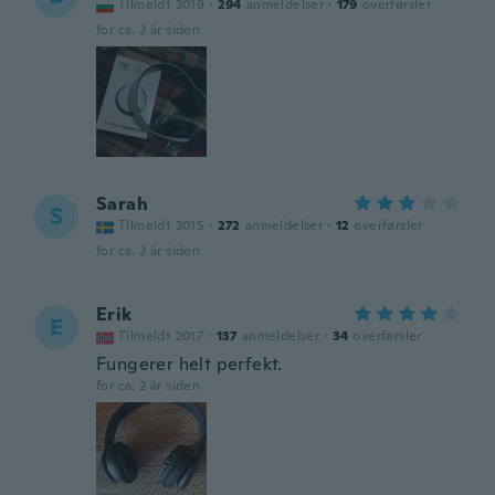
Tilmeldt 2019
·
294
anmeldelser
·
179
overførsler
for ca. 2 år siden
Sarah
S
Tilmeldt 2015
·
272
anmeldelser
·
12
overførsler
for ca. 2 år siden
Erik
E
Tilmeldt 2017
·
137
anmeldelser
·
34
overførsler
Fungerer helt perfekt.
for ca. 2 år siden