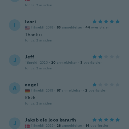
for ca. 2 år siden
Ivori
I
Tilmeldt 2018
·
83
anmeldelser
·
44
overførsler
Thank u
for ca. 2 år siden
Jeff
J
Tilmeldt 2020
·
20
anmeldelser
·
3
overførsler
for ca. 2 år siden
angel
A
Tilmeldt 2015
·
67
anmeldelser
·
2
overførsler
Kkkk
for ca. 2 år siden
Jakob ole joos kanuth
J
Tilmeldt 2022
·
28
anmeldelser
·
14
overførsler