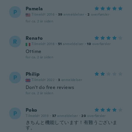
Pamela
P
Tilmeldt 2016
·
39
anmeldelser
·
2
overførsler
for ca. 2 år siden
Renato
R
Tilmeldt 2018
·
51
anmeldelser
·
10
overførsler
Ottime
for ca. 2 år siden
Philip
P
Tilmeldt 2022
·
3
anmeldelser
Don't do free reviews
for ca. 2 år siden
Poko
P
Tilmeldt 2019
·
37
anmeldelser
·
20
overførsler
きちんと機能しています！有難うございま
す。