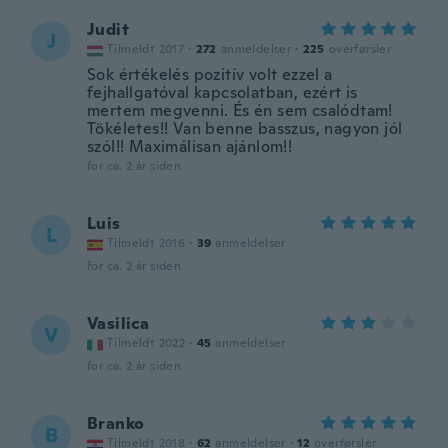
Judit
J
Tilmeldt 2017
·
272
anmeldelser
·
225
overførsler
Sok értékelés pozitív volt ezzel a
fejhallgatóval kapcsolatban, ezért is
mertem megvenni. És én sem csalódtam!
Tökéletes!! Van benne basszus, nagyon jól
szól!! Maximálisan ajánlom!!
for ca. 2 år siden
Luis
L
Tilmeldt 2016
·
39
anmeldelser
for ca. 2 år siden
Vasilica
V
Tilmeldt 2022
·
45
anmeldelser
for ca. 2 år siden
Branko
B
Tilmeldt 2018
·
62
anmeldelser
·
12
overførsler