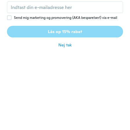
Perfekt für den Preis
for ca. 2 år siden
Send mig marketing og promovering (AKA besparelser!) via e-mail
Jenny
J
Lås op 15% rabat
Tilmeldt 2017
·
3
anmeldelser
for ca. 2 år siden
Nej tak
Mohammad Ali
M
Tilmeldt 2017
·
153
anmeldelser
·
87
overførsler
اختيار خاطئ
for ca. 2 år siden
Kamara
K
Tilmeldt 2016
·
15
anmeldelser
·
10
overførsler
Looks good nice color light weight
for ca. 2 år siden
Sabrina