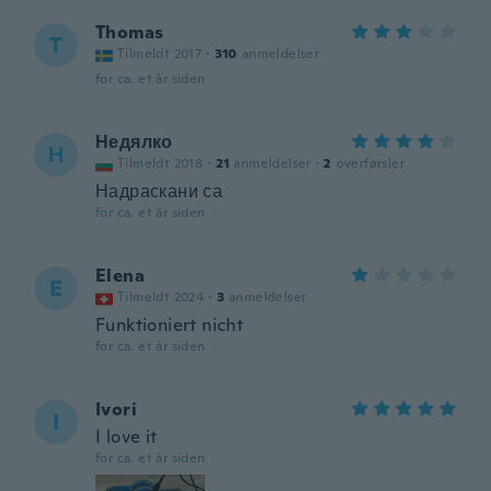
Thomas
T
Tilmeldt 2017
·
310
anmeldelser
for ca. et år siden
Недялко
Н
Tilmeldt 2018
·
21
anmeldelser
·
2
overførsler
Надраскани са
for ca. et år siden
Elena
E
Tilmeldt 2024
·
3
anmeldelser
Funktioniert nicht
for ca. et år siden
Ivori
I
I love it
for ca. et år siden