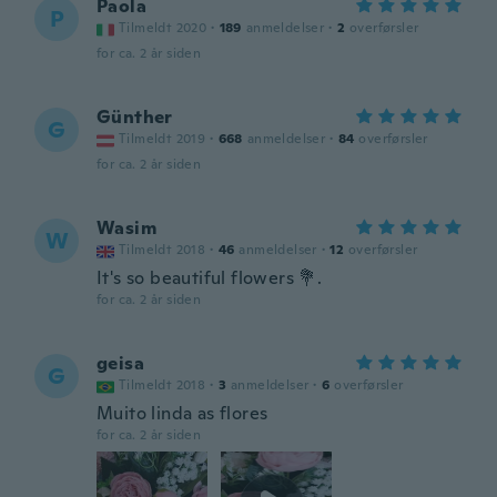
Paola
P
Tilmeldt 2020
·
189
anmeldelser
·
2
overførsler
for ca. 2 år siden
Günther
G
Tilmeldt 2019
·
668
anmeldelser
·
84
overførsler
for ca. 2 år siden
Wasim
W
Tilmeldt 2018
·
46
anmeldelser
·
12
overførsler
It's so beautiful flowers 💐.
for ca. 2 år siden
geisa
G
Tilmeldt 2018
·
3
anmeldelser
·
6
overførsler
Muito linda as flores
for ca. 2 år siden