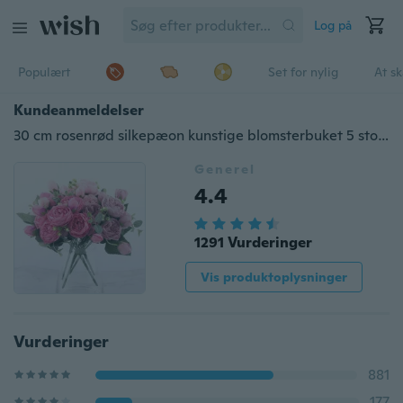
Log på
Populært
Set for nylig
At s
Kundeanmeldelser
30 cm rosenrød silkepæon kunstige blomsterbuket 5 store hoveder og 4 knopper Billige falske planter til hjemmebryllupsdekoration indendørs
Generel
4.4
1291 Vurderinger
Vis produktoplysninger
Vurderinger
881
177