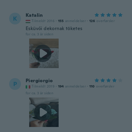
Katalin
K
Tilmeldt 2016
·
155
anmeldelser
·
126
overførsler
Esküvői dekornak töketes
for ca. 3 år siden
Piergiorgio
P
Tilmeldt 2019
·
194
anmeldelser
·
110
overførsler
for ca. 3 år siden