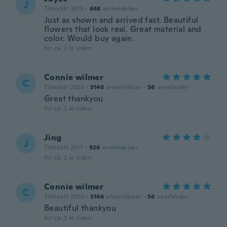
J
Tilmeldt 2015
·
646
anmeldelser
Just as shown and arrived fast. Beautiful
flowers that look real. Great material and
color. Would buy again.
for ca. 2 år siden
Connie wilmer
C
Tilmeldt 2020
·
3146
anmeldelser
·
56
overførsler
Great thankyou
for ca. 2 år siden
Jing
J
Tilmeldt 2017
·
926
anmeldelser
for ca. 2 år siden
Connie wilmer
C
Tilmeldt 2020
·
3146
anmeldelser
·
56
overførsler
Beautiful thankyou
for ca. 2 år siden