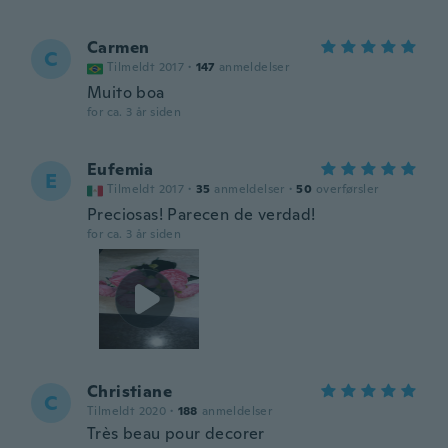
Carmen
C
Tilmeldt 2017
·
147
anmeldelser
Muito boa
for ca. 3 år siden
Eufemia
E
Tilmeldt 2017
·
35
anmeldelser
·
50
overførsler
Preciosas! Parecen de verdad!
for ca. 3 år siden
Christiane
C
Tilmeldt 2020
·
188
anmeldelser
Très beau pour decorer