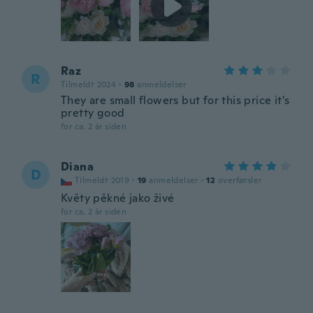
Raz
R
Tilmeldt 2024
·
98
anmeldelser
They are small flowers but for this price it's
pretty good
for ca. 2 år siden
Diana
D
Tilmeldt 2019
·
19
anmeldelser
·
12
overførsler
Květy pěkné jako živé
for ca. 2 år siden