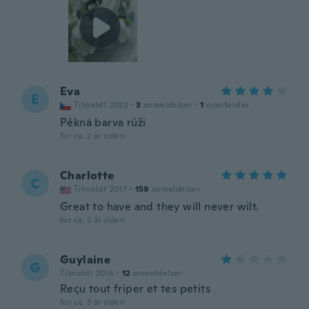
Eva
E
Tilmeldt 2022
·
3
anmeldelser
·
1
overførsler
Pěkná barva růži
for ca. 2 år siden
Charlotte
C
Tilmeldt 2017
·
159
anmeldelser
Great to have and they will never wilt.
for ca. 3 år siden
Guylaine
G
Tilmeldt 2016
·
12
anmeldelser
Reçu tout friper et tes petits
for ca. 3 år siden