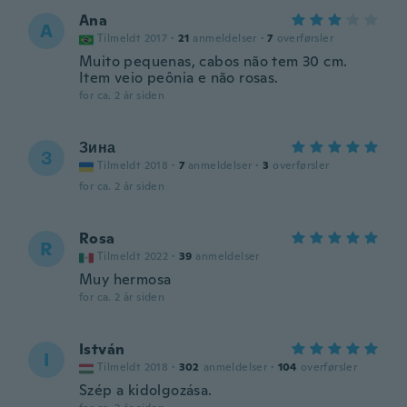
Ana
A
Tilmeldt 2017
·
21
anmeldelser
·
7
overførsler
Muito pequenas, cabos não tem 30 cm.
Item veio peônia e não rosas.
for ca. 2 år siden
Зина
З
Tilmeldt 2018
·
7
anmeldelser
·
3
overførsler
for ca. 2 år siden
Rosa
R
Tilmeldt 2022
·
39
anmeldelser
Muy hermosa
for ca. 2 år siden
István
I
Tilmeldt 2018
·
302
anmeldelser
·
104
overførsler
Szép a kidolgozása.