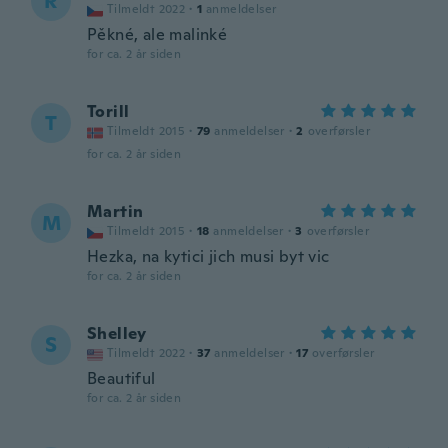
R
Tilmeldt 2022
·
1
anmeldelser
Pěkné, ale malinké
for ca. 2 år siden
Torill
T
Tilmeldt 2015
·
79
anmeldelser
·
2
overførsler
for ca. 2 år siden
Martin
M
Tilmeldt 2015
·
18
anmeldelser
·
3
overførsler
Hezka, na kytici jich musi byt vic
for ca. 2 år siden
Shelley
S
Tilmeldt 2022
·
37
anmeldelser
·
17
overførsler
Beautiful
for ca. 2 år siden