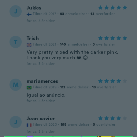
Jukka
J
Tilmeldt 2017
·
93
anmeldelser
·
13
overførsler
for ca. 3 år siden
Trish
T
Tilmeldt 2021
·
140
anmeldelser
·
5
overførsler
Very pretty mixed with the darker pink.
Thank you very much ❤️ 😊
for ca. 3 år siden
mariamerces
M
Tilmeldt 2019
·
112
anmeldelser
·
18
overførsler
Igual ao anúncio.
for ca. 3 år siden
Jean xavier
J
Tilmeldt 2020
·
198
anmeldelser
·
3
overførsler
for ca. 3 år siden