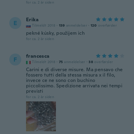
for ca. 2 år siden
Erika
E
Tilmeldt 2018
·
139
anmeldelser
·
120
overførsler
pekné kúsky, použijem ich
for ca. 2 år siden
francesca
F
Tilmeldt 2018
·
75
anmeldelser
·
38
overførsler
Carini e di diverse misure. Ma pensavo che
fossero tutti della stessa misura x il filo,
invece ce ne sono con buchino
piccolissimo. Spedizione arrivata nei tempi
previsti
for ca. 2 år siden