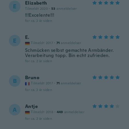
Elizabeth
E
Tilmeldt 2020
·
53
anmeldelser
!!!Excelente!!!
for ca. 2 år siden
E.
E
Tilmeldt 2017
·
71
anmeldelser
Schmücken selbst gemachte Armbänder.
Verarbeitung topp. Bin echt zufrieden.
for ca. 2 år siden
Bruno
B
Tilmeldt 2017
·
71
anmeldelser
for ca. 2 år siden
Antje
A
Tilmeldt 2018
·
449
anmeldelser
for ca. 2 år siden