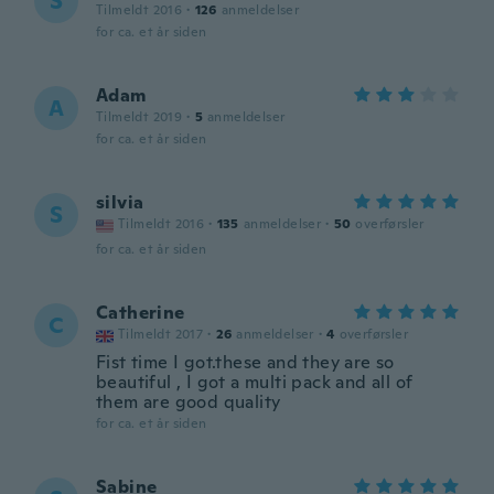
S
Tilmeldt 2016
·
126
anmeldelser
for ca. et år siden
Adam
A
Tilmeldt 2019
·
5
anmeldelser
for ca. et år siden
silvia
S
Tilmeldt 2016
·
135
anmeldelser
·
50
overførsler
for ca. et år siden
Catherine
C
Tilmeldt 2017
·
26
anmeldelser
·
4
overførsler
Fist time I got.these and they are so
beautiful , I got a multi pack and all of
them are good quality
for ca. et år siden
Sabine