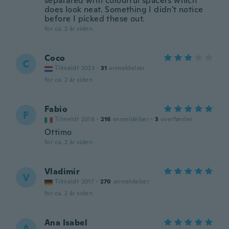
separated with colourful spacers which
does look neat. Something I didn't notice
before I picked these out.
for ca. 2 år siden
Coco
C
Tilmeldt 2023
·
31
anmeldelser
for ca. 2 år siden
Fabio
F
Tilmeldt 2018
·
216
anmeldelser
·
3
overførsler
Ottimo
for ca. 2 år siden
Vladimir
V
Tilmeldt 2017
·
270
anmeldelser
for ca. 2 år siden
Ana Isabel
A