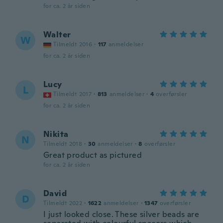
for ca. 2 år siden
Walter
W
Tilmeldt 2016
·
117
anmeldelser
for ca. 2 år siden
Lucy
L
Tilmeldt 2017
·
813
anmeldelser
·
4
overførsler
for ca. 2 år siden
Nikita
N
Tilmeldt 2018
·
30
anmeldelser
·
8
overførsler
Great product as pictured
for ca. 2 år siden
David
D
Tilmeldt 2022
·
1622
anmeldelser
·
1347
overførsler
I just looked close. These silver beads are