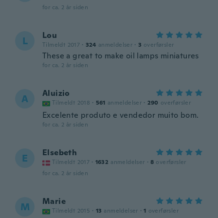
for ca. 2 år siden
Lou
L
Tilmeldt 2017
·
324
anmeldelser
·
3
overførsler
These a great to make oil lamps miniatures
for ca. 2 år siden
Aluizio
A
Tilmeldt 2018
·
561
anmeldelser
·
290
overførsler
Excelente produto e vendedor muito bom.
for ca. 2 år siden
Elsebeth
E
Tilmeldt 2017
·
1632
anmeldelser
·
8
overførsler
for ca. 2 år siden
Marie
M
Tilmeldt 2015
·
13
anmeldelser
·
1
overførsler