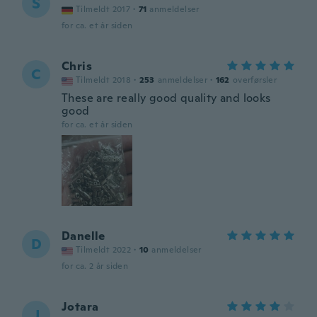
S
Tilmeldt 2017
·
71
anmeldelser
for ca. et år siden
Chris
C
Tilmeldt 2018
·
253
anmeldelser
·
162
overførsler
These are really good quality and looks
good
for ca. et år siden
Danelle
D
Tilmeldt 2022
·
10
anmeldelser
for ca. 2 år siden
Jotara
J