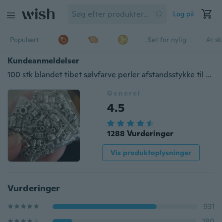
Log på
Populært
Set for nylig
At s
Kundeanmeldelser
100 stk blandet tibet sølvfarve perler afstandsstykke til smykker fremstilling af europæiske armbånd DIY
Generel
4.5
1288 Vurderinger
Vis produktoplysninger
Vurderinger
931
180