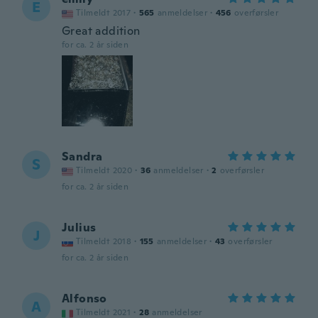
E
Tilmeldt 2017
·
565
anmeldelser
·
456
overførsler
Great addition
for ca. 2 år siden
Sandra
S
Tilmeldt 2020
·
36
anmeldelser
·
2
overførsler
for ca. 2 år siden
Julius
J
Tilmeldt 2018
·
155
anmeldelser
·
43
overførsler
for ca. 2 år siden
Alfonso
A
Tilmeldt 2021
·
28
anmeldelser