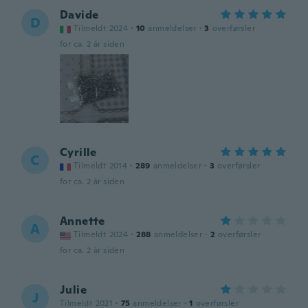
Davide
D
Tilmeldt 2024
·
10
anmeldelser
·
3
overførsler
for ca. 2 år siden
Cyrille
C
Tilmeldt 2014
·
289
anmeldelser
·
3
overførsler
for ca. 2 år siden
Annette
A
Tilmeldt 2024
·
288
anmeldelser
·
2
overførsler
for ca. 2 år siden
Julie
J
Tilmeldt 2021
·
75
anmeldelser
·
1
overførsler