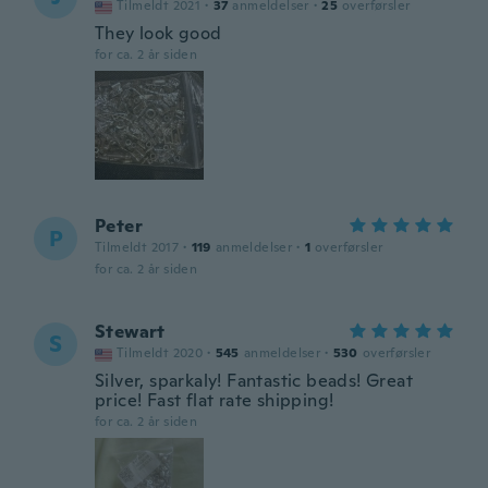
Tilmeldt 2021
·
37
anmeldelser
·
25
overførsler
They look good
for ca. 2 år siden
Peter
P
Tilmeldt 2017
·
119
anmeldelser
·
1
overførsler
for ca. 2 år siden
Stewart
S
Tilmeldt 2020
·
545
anmeldelser
·
530
overførsler
Silver, sparkaly! Fantastic beads! Great
price! Fast flat rate shipping!
for ca. 2 år siden