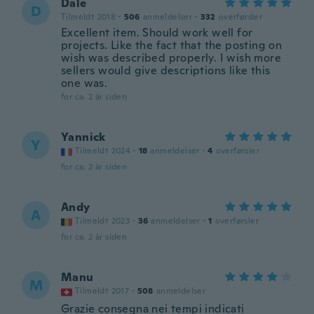
Dale
D
Tilmeldt 2018
·
506
anmeldelser
·
332
overførsler
Excellent item. Should work well for
projects. Like the fact that the posting on
wish was described properly. I wish more
sellers would give descriptions like this
one was.
for ca. 2 år siden
Yannick
Y
Tilmeldt 2024
·
18
anmeldelser
·
4
overførsler
for ca. 2 år siden
Andy
A
Tilmeldt 2023
·
36
anmeldelser
·
1
overførsler
for ca. 2 år siden
Manu
M
Tilmeldt 2017
·
508
anmeldelser
Grazie consegna nei tempi indicati