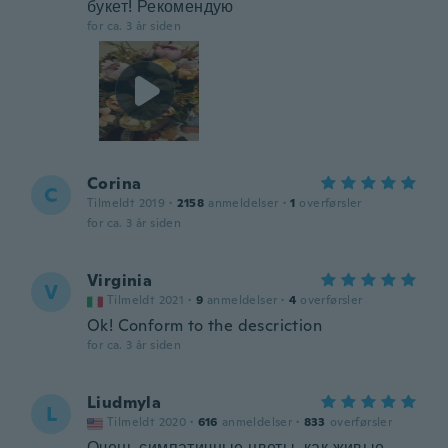
букет! Рекомендую
for ca. 3 år siden
Corina
C
Tilmeldt 2019
·
2158
anmeldelser
·
1
overførsler
for ca. 3 år siden
Virginia
V
Tilmeldt 2021
·
9
anmeldelser
·
4
overførsler
Ok! Conform to the descriction
for ca. 3 år siden
Liudmyla
L
Tilmeldt 2020
·
616
anmeldelser
·
833
overførsler
Очень симпатичные цветы, как живые