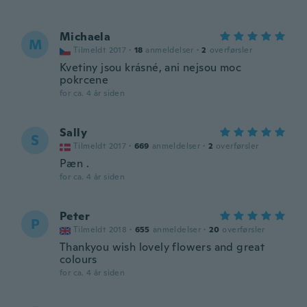
Michaela
M
Tilmeldt 2017
·
18
anmeldelser
·
2
overførsler
Kvetiny jsou krásné, ani nejsou moc
pokrcene
for ca. 4 år siden
Sally
S
Tilmeldt 2017
·
669
anmeldelser
·
2
overførsler
Pæn .
for ca. 4 år siden
Peter
P
Tilmeldt 2018
·
655
anmeldelser
·
20
overførsler
Thankyou wish lovely flowers and great
colours
for ca. 4 år siden