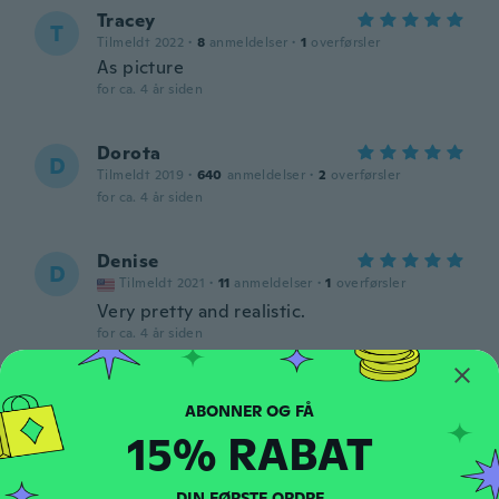
Tracey
T
Tilmeldt 2022
·
8
anmeldelser
·
1
overførsler
As picture
for ca. 4 år siden
Dorota
D
Tilmeldt 2019
·
640
anmeldelser
·
2
overførsler
for ca. 4 år siden
Denise
D
Tilmeldt 2021
·
11
anmeldelser
·
1
overførsler
Very pretty and realistic.
for ca. 4 år siden
Cristal
C
Tilmeldt 2019
·
1
anmeldelser
15% RABAT
for ca. 4 år siden
DIN FØRSTE ORDRE