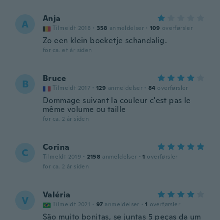
Anja
A
Tilmeldt 2018
·
358
anmeldelser
·
109
overførsler
Zo een klein boeketje schandalig.
for ca. et år siden
Bruce
B
Tilmeldt 2017
·
129
anmeldelser
·
84
overførsler
Dommage suivant la couleur c'est pas le
même volume ou taille
for ca. 2 år siden
Corina
C
Tilmeldt 2019
·
2158
anmeldelser
·
1
overførsler
for ca. 2 år siden
Valéria
V
Tilmeldt 2021
·
97
anmeldelser
·
1
overførsler
São muito bonitas, se juntas 5 peças da um