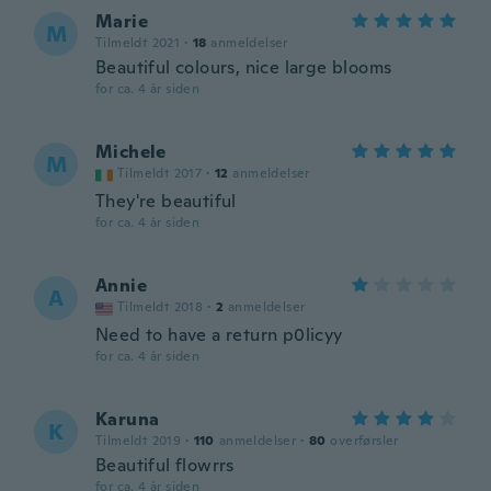
Marie
M
Tilmeldt 2021
·
18
anmeldelser
Beautiful colours, nice large blooms
for ca. 4 år siden
Michele
M
Tilmeldt 2017
·
12
anmeldelser
They're beautiful
for ca. 4 år siden
Annie
A
Tilmeldt 2018
·
2
anmeldelser
Need to have a return p0licyy
for ca. 4 år siden
Karuna
K
Tilmeldt 2019
·
110
anmeldelser
·
80
overførsler
Beautiful flowrrs
for ca. 4 år siden