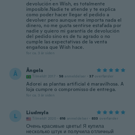
devolución en Wish, es totalmente
imposible.Nadie te atiende y te explica
como poder hacer llegar el pedido a
devolver pero aunque me importa nada el
dinero, no me gusta sentirse estafada por
nadie y quiero mi garantía de devolución
del pedido sino es de tu agrado o no
cumple las expectativas de la venta
engañosa que Wish hace.
for ca. 3 år siden
Ângela
Â
Tilmeldt 2017
·
58
anmeldelser
·
37
overførsler
Adorei as plantas artificial é maravilhosa. A
loja cumpre o compromisso de entrega.
for ca. 3 år siden
Liudmyla
L
Tilmeldt 2020
·
616
anmeldelser
·
833
overførsler
Очень красивые цветы! Я купила
несколько штук и получила отличный