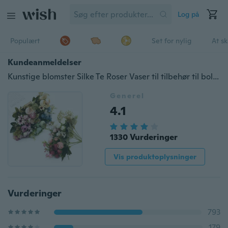
Log på
Populært
Set for nylig
At s
Kundeanmeldelser
Kunstige blomster Silke Te Roser Vaser til tilbehør til boligindretning Falske tusindfryd Plastblomst Bryllup Dekorativ
Generel
4.1
1330 Vurderinger
Vis produktoplysninger
Vurderinger
793
179