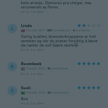
belo arranjo. Demorou pra chegar, mas
recomendo as flores.
for ca. 2 år siden
Linda
L
Tilmeldt 2017
·
337
anmeldelser
·
3
overførsler
Dårlig kvalitet, blomsterknoppene er limt
sammen og når du prøver forsiktig å løsne
de ramler de av!! Søpla neste🙀
for ca. 3 år siden
Roombeek
R
Tilmeldt 2023
·
13
anmeldelser
for ca. 3 år siden
Sueli
S
Tilmeldt 2016
·
22
anmeldelser
Boa
for ca. 3 år siden