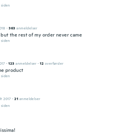
r siden
018
·
363
anmeldelser
s but the rest of my order never came
r siden
017
·
123
anmeldelser
·
12
overførsler
e product
r siden
dt 2017
·
21
anmeldelser
r siden
issima!