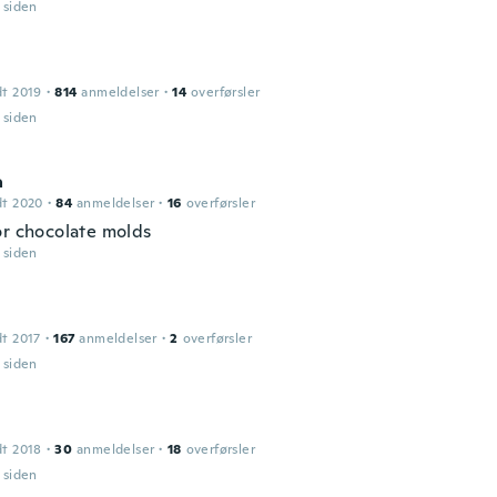
r siden
dt 2019
·
814
anmeldelser
·
14
overførsler
r siden
a
dt 2020
·
84
anmeldelser
·
16
overførsler
or chocolate molds
r siden
dt 2017
·
167
anmeldelser
·
2
overførsler
r siden
dt 2018
·
30
anmeldelser
·
18
overførsler
r siden