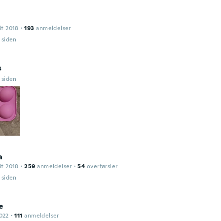
dt 2018
·
193
anmeldelser
r siden
s
r siden
a
dt 2018
·
259
anmeldelser
·
54
overførsler
r siden
e
022
·
111
anmeldelser