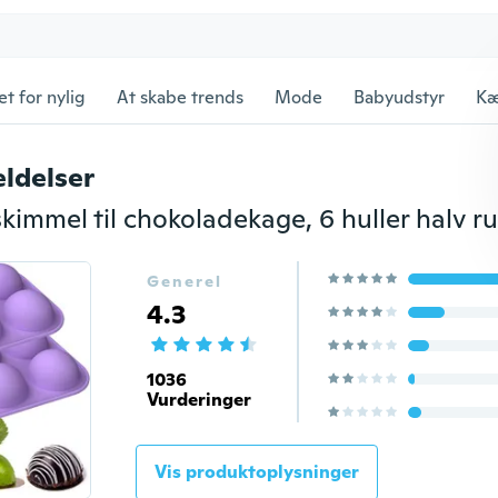
et for nylig
At skabe trends
Mode
Babyudstyr
Kæ
ldelser
Generel
4.3
1036
Vurderinger
Vis produktoplysninger