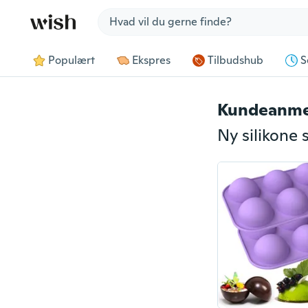
Jump to section
Populært
Ekspres
Tilbudshub
S
Kundeanme