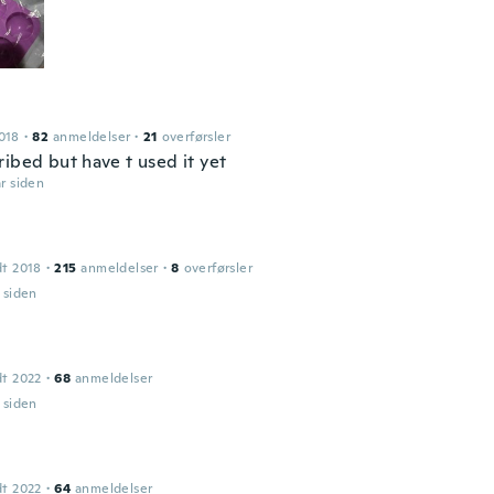
018
·
82
anmeldelser
·
21
overførsler
ribed but have t used it yet
år siden
dt 2018
·
215
anmeldelser
·
8
overførsler
r siden
dt 2022
·
68
anmeldelser
r siden
dt 2022
·
64
anmeldelser