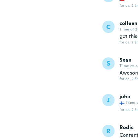
for ca. 2 å
colleen
C
Tilmeldt 2
got thi
for ca. 2 å
Sean
S
Tilmeldt 2
Awesom
for ca. 2 å
juha
J
Tilmel
for ca. 2 å
Rodic
R
Content