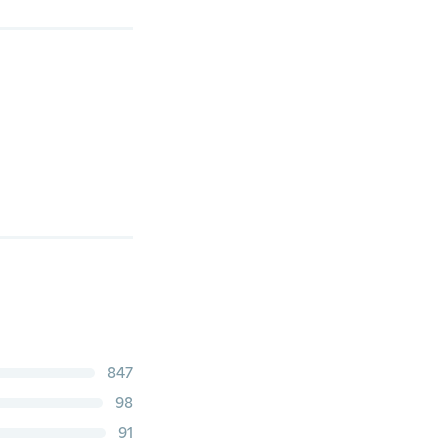
847
98
91