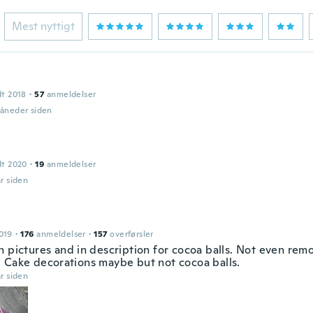
Mest nyttigt
dt 2018
·
57
anmeldelser
måneder siden
dt 2020
·
19
anmeldelser
år siden
019
·
176
anmeldelser
·
157
overførsler
n pictures and in description for cocoa balls. Not even remo
 Cake decorations maybe but not cocoa balls.
år siden