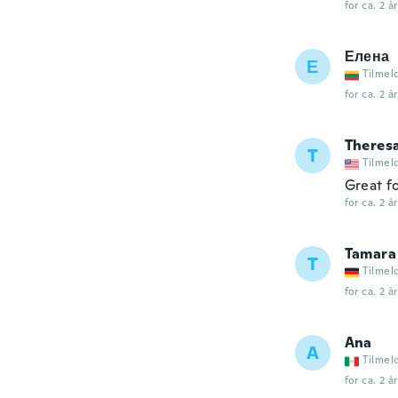
for ca. 2 å
Елена
Е
Tilmel
for ca. 2 å
Theres
T
Tilmel
Great f
for ca. 2 å
Tamara
T
Tilmel
for ca. 2 å
Ana
A
Tilmel
for ca. 2 å