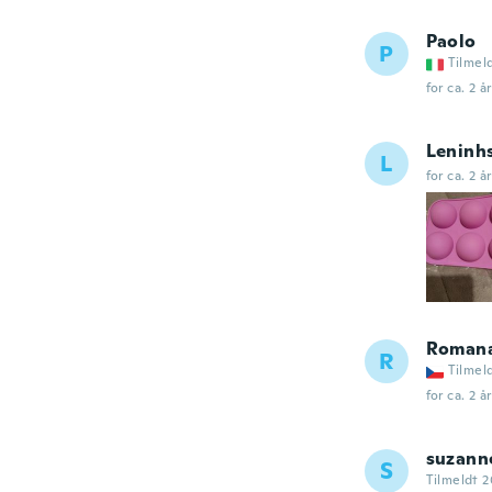
Paolo
P
Tilmel
for ca. 2 å
Leninh
L
for ca. 2 å
Roman
R
Tilmel
for ca. 2 å
suzann
S
Tilmeldt 2