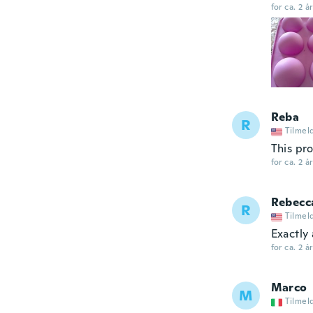
for ca. 2 å
Reba
R
Tilmel
This pro
for ca. 2 å
Rebecc
R
Tilmel
Exactly 
for ca. 2 å
Marco
M
Tilmel