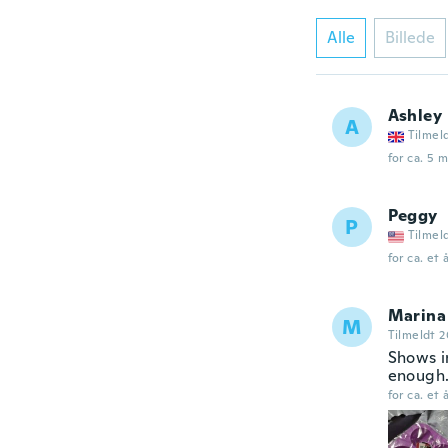
Alle
Billede
Ashley
A
Tilmel
for ca. 5 
Peggy
P
Tilmel
for ca. et 
Marina
M
Tilmeldt 2
Shows i
enough.
for ca. et 