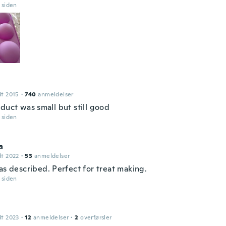
r siden
dt 2015
·
740
anmeldelser
duct was small but still good
r siden
a
dt 2022
·
53
anmeldelser
as described. Perfect for treat making.
r siden
dt 2023
·
12
anmeldelser
·
2
overførsler