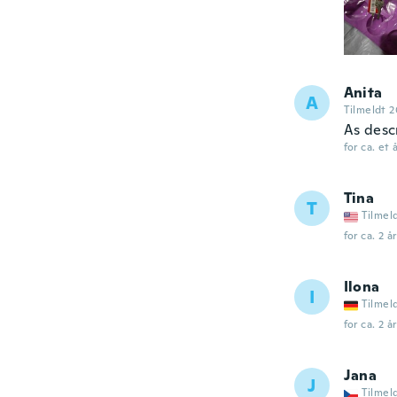
Anita
A
Tilmeldt 2
As desc
for ca. et 
Tina
T
Tilmel
for ca. 2 å
Ilona
I
Tilmel
for ca. 2 å
Jana
J
Tilmel