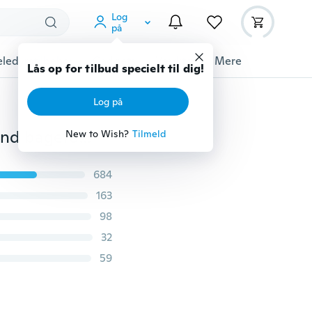
Log
på
ledyrstilbehør
Gadgets
Værktøj
Mere
Lås op for tilbud specielt til dig!
Log på
Ny silikone skimmel til chokoladekage, 6 huller halv rund bageform til varm kakao, håndlavet slik, chokolade, musekage
New to Wish?
Tilmeld
684
163
98
32
59